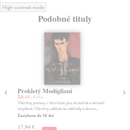
High-contrast mode
Podobné tituly
Prokletý Modigliani
Z
Z
Žák Jiří
| Kniha
Všechny postavy v této knize jsou skutečné a zároveň
Pad
smyšlené. Všechny události se odehrály a zárove...
Pro
pře
Zasielame do 14 dní
Na
17,94 €