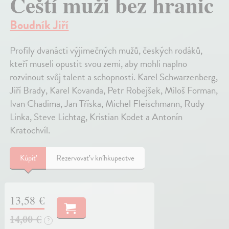
Čeští muži bez hranic
Boudník Jiří
Profily dvanácti výjimečných mužů, českých rodáků,
kteří museli opustit svou zemi, aby mohli naplno
rozvinout svůj talent a schopnosti. Karel Schwarzenberg,
Jiří Brady, Karel Kovanda, Petr Robejšek, Miloš Forman,
Ivan Chadima, Jan Tříska, Michel Fleischmann, Rudy
Linka, Steve Lichtag, Kristian Kodet a Antonín
Kratochvíl.
Kúpiť
Rezervovať v kníhkupectve
13,58 €
14,00 €
?