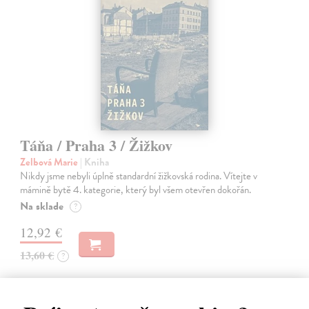
Táňa / Praha 3 / Žižkov
Zelbová Marie
| Kniha
Nikdy jsme nebyli úplně standardní žižkovská rodina. Vítejte v
mámině bytě 4. kategorie, který byl všem otevřen dokořán.
Na sklade
?
12,92 €
13,60 €
?
na sklade