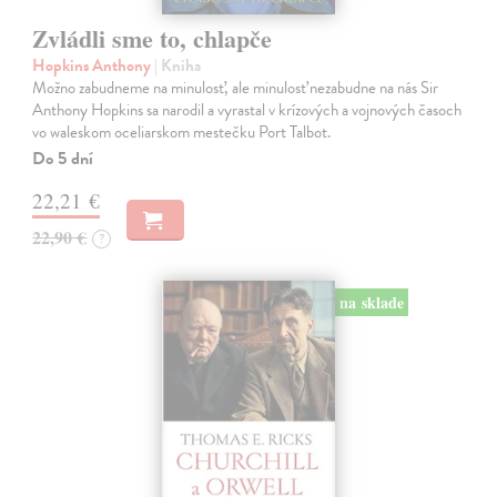
Zvládli sme to, chlapče
Hopkins Anthony
| Kniha
Možno zabudneme na minulosť, ale minulosť nezabudne na nás Sir
Anthony Hopkins sa narodil a vyrastal v krízových a vojnových časoch
vo waleskom oceliarskom mestečku Port Talbot.
Do 5 dní
22,21 €
22,90 €
?
na sklade