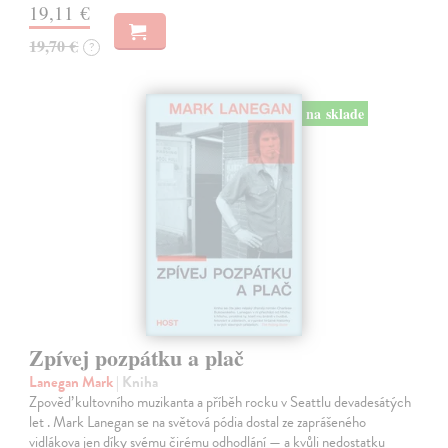
19,11 €
19,70 €
?
na sklade
Zpívej pozpátku a plač
Lanegan Mark
| Kniha
Zpověď kultovního muzikanta a příběh rocku v Seattlu devadesátých
let . Mark Lanegan se na světová pódia dostal ze zaprášeného
vidlákova jen díky svému čirému odhodlání — a kvůli nedostatku