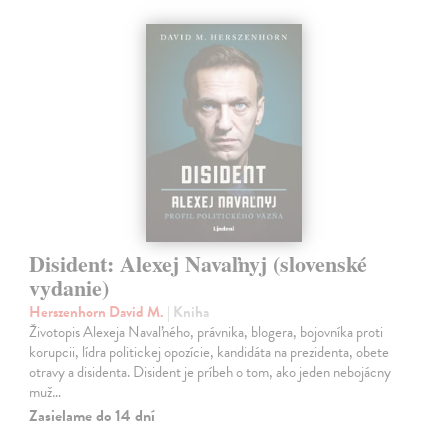
Disident: Alexej Navaľnyj (slovenské
vydanie)
Herszenhorn David M.
| Kniha
Životopis Alexeja Navaľného, právnika, blogera, bojovníka proti
korupcii, lídra politickej opozície, kandidáta na prezidenta, obete
otravy a disidenta. Disident je príbeh o tom, ako jeden nebojácny
muž…
Zasielame do 14 dní