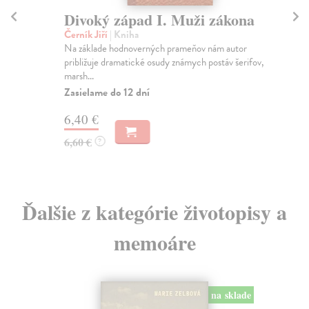
Divoký západ I. Muži zákona
B
Černík Jiří
| Kniha
Hor
Na základe hodnoverných prameňov nám autor
Po 
približuje dramatické osudy známych postáv šerifov,
na 
marsh...
Za
Zasielame do 12 dní
18
6,40 €
18
6,60 €
?
Ďalšie z kategórie životopisy a
memoáre
na sklade