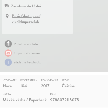
Zasielame do 12 dní
Pozrieť dostupnosť
v kníhkupectvách
Pridať do wishlistu
Odporučiť známemu
Zdielať na Facebooku
VYDAVATEĽ
POČET STRÁN
ROK VYDANIA
JAZYK
Nava
104
2017
Čeština
VÄZBA
EAN
Mäkká väzba / Paperback
9788072115075