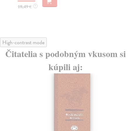
14
18,49 €
?
15
High-contrast mode
Čitatelia s podobným vkusom si
kúpili aj: