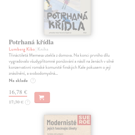
Potrhaná křídla
Lumberg Kiba
| Kniha
Třináctiletá Memesa utekla z domova. Na konci prvního dílu
vygradovalo všudypřítomné ponižování a násilí na ženách v silně
konzervativní romské komunitě finských Kale pokusem o její
znásilnění, a svobodomyslná…
Na sklade
?
16,78 €
17,30 €
?