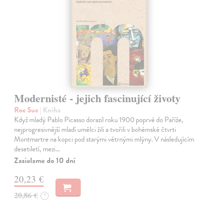
Modernisté - jejich fascinující životy
Roe Sue
| Kniha
Když mladý Pablo Picasso dorazil roku 1900 poprvé do Paříže,
nejprogresivnější mladí umělci žili a tvořili v bohémské čtvrti
Montmartre na kopci pod starými větrnými mlýny. V následujícím
desetiletí, mezi…
Zasielame do 10 dní
20,23 €
20,86 €
?