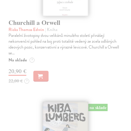
Churchill a Orwell
Ricks Thomas Edwin
| Kniha
Paralelní životopisy dvou velikánů minulého století přinášejí
nekonvenční pohled na boj proti totalitě vedený ze zcela odlišných
ideových pozic, konzervativní a výrazně levicové. Churchill a Orwell
se…
Na sklade
?
20,90 €
22,00 €
?
na sklade