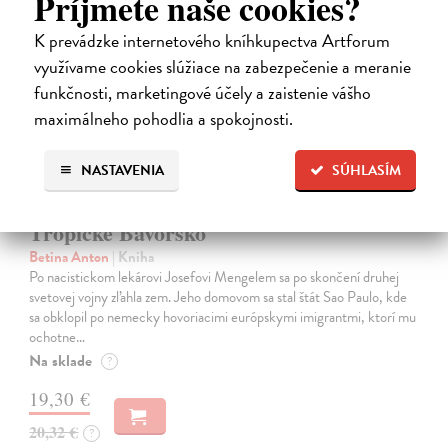
Príjmete naše cookies?
K prevádzke internetového kníhkupectva Artforum
využívame cookies slúžiace na zabezpečenie a meranie
funkčnosti, marketingové účely a zaistenie vášho
maximálneho pohodlia a spokojnosti.
NASTAVENIA
SÚHLASÍM
Tropické Bavorsko
Betina Anton
| Kniha
Po nacistickom lekárovi Josefovi Mengelem sa po skončení druhej
svetovej vojny zľahla zem. Jeho domovom sa stal štát Sao Paulo, kde
sa obklopil po nemecky hovoriacimi európskymi imigrantmi, ktorí mu
ochotne…
Na sklade
?
19,30 €
20,32 €
?