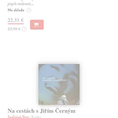
jiných možností.…
Na sklade
?
22,33 €
23,50 €
?
Na cestách s Jiřím Černým
Sedláček Petr
| Kniha