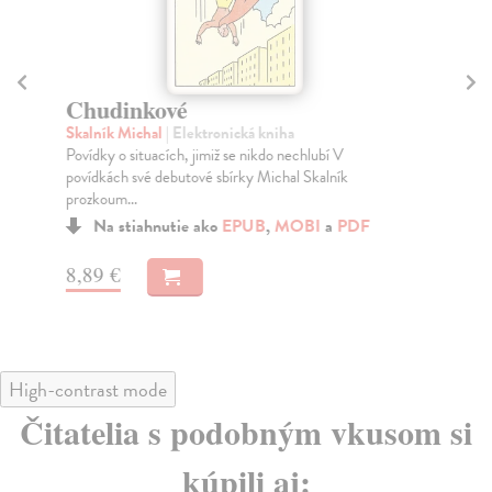
Chudinkové
Č
Skalník Michal
| Elektronická kniha
Dol
Povídky o situacích, jimiž se nikdo nechlubí V
Jak
povídkách své debutové sbírky Michal Skalník
v m
prozkoum...
Na stiahnutie ako
EPUB
,
MOBI
a
PDF
8,
8,89 €
High-contrast mode
Čitatelia s podobným vkusom si
kúpili aj: