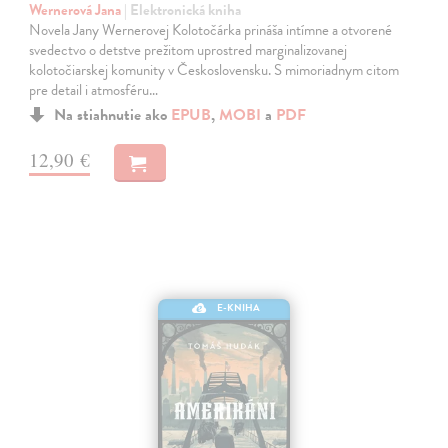
Wernerová Jana
| Elektronická kniha
Novela Jany Wernerovej Kolotočárka prináša intímne a otvorené
svedectvo o detstve prežitom uprostred marginalizovanej
kolotočiarskej komunity v Československu. S mimoriadnym citom
pre detail i atmosféru…
Na stiahnutie ako
EPUB
,
MOBI
a
PDF
12,90 €
E-KNIHA