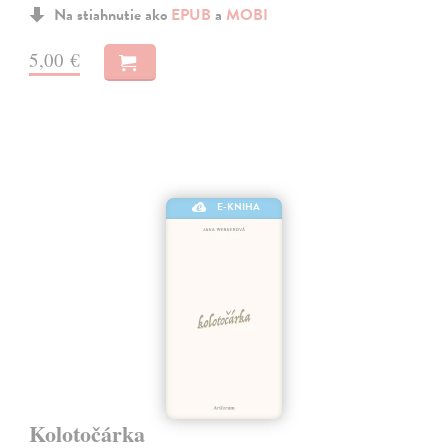
Na stiahnutie ako
EPUB
a
MOBI
5,00 €
E-KNIHA
Kolotočárka