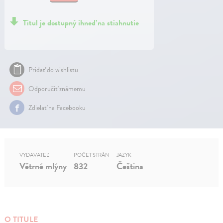
Titul je dostupný ihneď na stiahnutie
Pridať do wishlistu
Odporučiť známemu
Zdielať na Facebooku
VYDAVATEĽ
POČET STRÁN
JAZYK
Větrné mlýny
832
Čeština
O TITULE