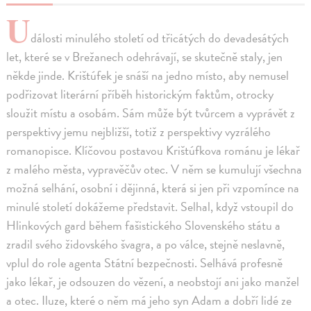
U
dálosti minulého století od třicátých do devadesátých
let, které se v Brežanech odehrávají, se skutečně staly, jen
někde jinde. Krištúfek je snáší na jedno místo, aby nemusel
podřizovat literární příběh historickým faktům, otrocky
sloužit místu a osobám. Sám může být tvůrcem a vyprávět z
perspektivy jemu nejbližší, totiž z perspektivy vyzrálého
romanopisce. Klíčovou postavou Krištúfkova románu je lékař
z malého města, vypravěčův otec. V něm se kumulují všechna
možná selhání, osobní i dějinná, která si jen při vzpomínce na
minulé století dokážeme představit. Selhal, když vstoupil do
Hlinkových gard během fašistického Slovenského státu a
zradil svého židovského švagra, a po válce, stejně neslavně,
vplul do role agenta Státní bezpečnosti. Selhává profesně
jako lékař, je odsouzen do vězení, a neobstojí ani jako manžel
a otec. Iluze, které o něm má jeho syn Adam a dobří lidé ze