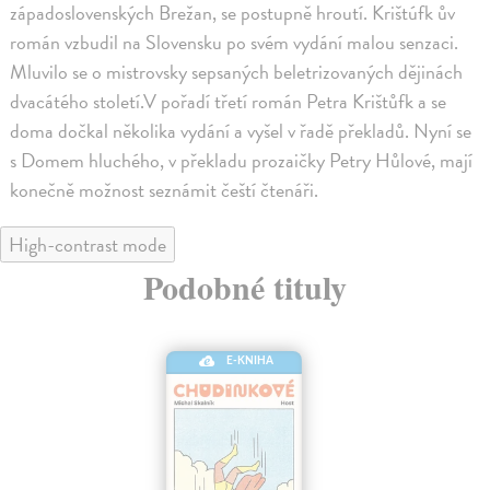
západoslovenských Brežan, se postupně hroutí. Krištúfk ův
román vzbudil na Slovensku po svém vydání malou senzaci.
Mluvilo se o mistrovsky sepsaných beletrizovaných dějinách
dvacátého století.V pořadí třetí román Petra Krištůfk a se
doma dočkal několika vydání a vyšel v řadě překladů. Nyní se
s Domem hluchého, v překladu prozaičky Petry Hůlové, mají
konečně možnost seznámit čeští čtenáři.
High-contrast mode
Podobné tituly
E-KNIHA