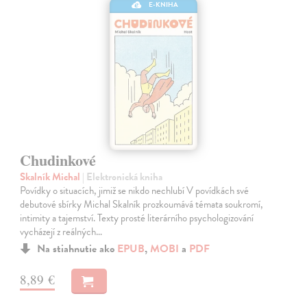
E-KNIHA
Chudinkové
Skalník Michal
| Elektronická kniha
Povídky o situacích, jimiž se nikdo nechlubí V povídkách své
debutové sbírky Michal Skalník prozkoumává témata soukromí,
intimity a tajemství. Texty prosté literárního psychologizování
vycházejí z reálných…
Na stiahnutie ako
EPUB
,
MOBI
a
PDF
8,89 €