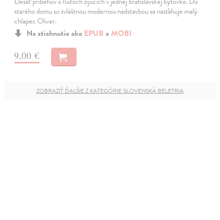
Desať príbehov o ľuďoch žijúcich v jednej bratislavskej bytovke. Do
starého domu so zvláštnou modernou nadstavbou sa nasťahuje malý
chlapec Oliver.
Na stiahnutie ako
EPUB
a
MOBI
9,00 €
ZOBRAZIŤ ĎALŠIE Z KATEGÓRIE SLOVENSKÁ BELETRIA