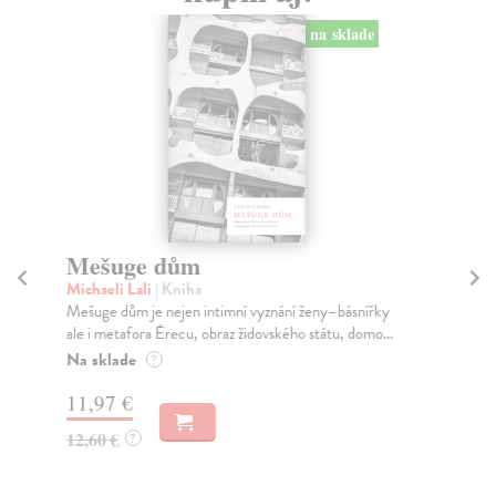
na sklade
Mešuge dům
D
Michaeli Lali
| Kniha
Ma
Mešuge dům je nejen intimní vyznání ženy–básnířky
Píš
ale i metafora Érecu, obraz židovského státu, domo...
Mey
Na sklade
Za
?
11,97 €
12
12,60 €
13
?