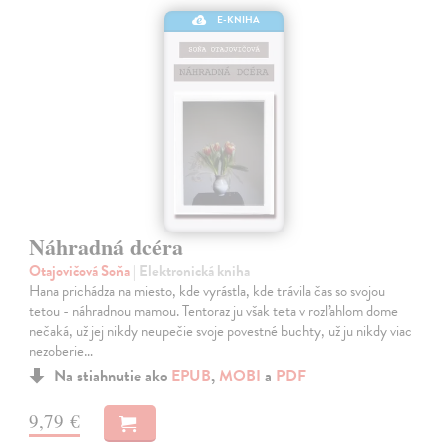
E-KNIHA
Náhradná dcéra
Otajovičová Soňa
| Elektronická kniha
Hana prichádza na miesto, kde vyrástla, kde trávila čas so svojou
tetou - náhradnou mamou. Tentoraz ju však teta v rozľahlom dome
nečaká, už jej nikdy neupečie svoje povestné buchty, už ju nikdy viac
nezoberie…
Na stiahnutie ako
EPUB
,
MOBI
a
PDF
9,79 €