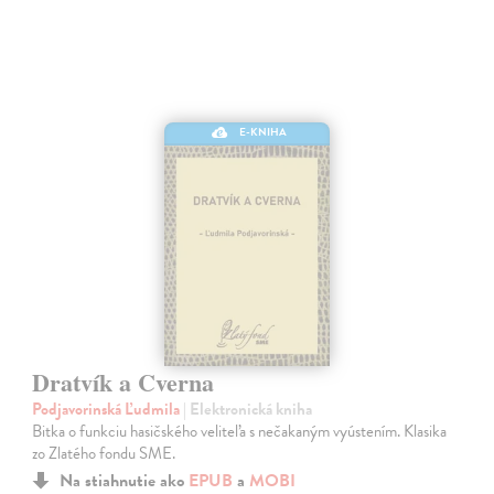
E-KNIHA
Dratvík a Cverna
Podjavorinská Ľudmila
| Elektronická kniha
Bitka o funkciu hasičského veliteľa s nečakaným vyústením. Klasika
zo Zlatého fondu SME.
Na stiahnutie ako
EPUB
a
MOBI