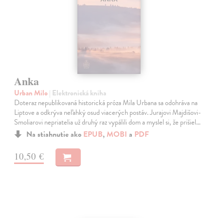
Anka
Urban Milo
| Elektronická kniha
Doteraz nepublikovaná historická próza Mila Urbana sa odohráva na
Liptove a odkrýva neľahký osud viacerých postáv. Jurajovi Majdišovi-
Smoliarovi nepriatelia už druhý raz vypálili dom a myslel si, že prišiel…
Na stiahnutie ako
EPUB
,
MOBI
a
PDF
10,50 €