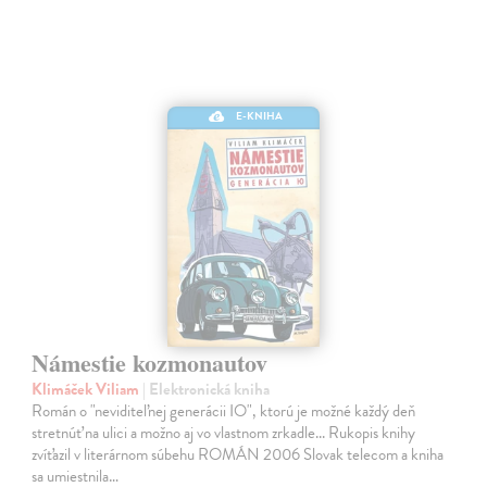
E-KNIHA
Námestie kozmonautov
Klimáček Viliam
| Elektronická kniha
Román o "neviditeľnej generácii IO", ktorú je možné každý deň
stretnúť na ulici a možno aj vo vlastnom zrkadle... Rukopis knihy
zvíťazil v literárnom súbehu ROMÁN 2006 Slovak telecom a kniha
sa umiestnila…