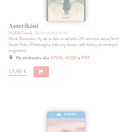
Amerikáni
Hudák Tomáš
| Elektronická kniha
Nové Slovensko. Aj tak sa dala na začiatku 20. storočia nazvať štvrť
South Side v Pittsburghu, kde svoj domov našli tisícky slovenských
imigrantov.
Na stiahnutie ako
EPUB
,
MOBI
a
PDF
13,90 €
E-KNIHA