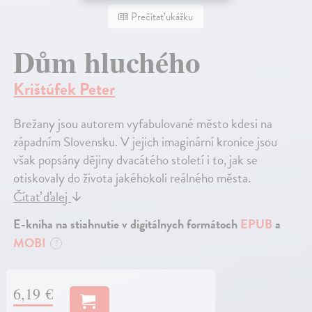
Prečítať ukážku
Dům hluchého
Krištúfek Peter
Brežany jsou autorem vyfabulované město kdesi na
západním Slovensku. V jejich imaginární kronice jsou
však popsány dějiny dvacátého století i to, jak se
otiskovaly do života jakéhokoli reálného města.
Čítať ďalej
↓
E-kniha na stiahnutie v digitálnych formátoch
EPUB
a
MOBI
?
6,19 €