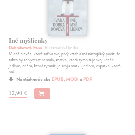
Iné myšlienky
Dobrakovová Ivana
| Elektronická kniha
Mladé dievča, ktoré zažíva svoj prvý vzťah a má nástojčivý pocit, že
takto by to vyzerať nemalo, matka, ktorá tyranizuje svoju dcéru
jedlom, dcéra, ktorá tyranizuje svoju matku jedlom, expatka, ktorá
má…
Na stiahnutie ako
EPUB
,
MOBI
a
PDF
12,90 €