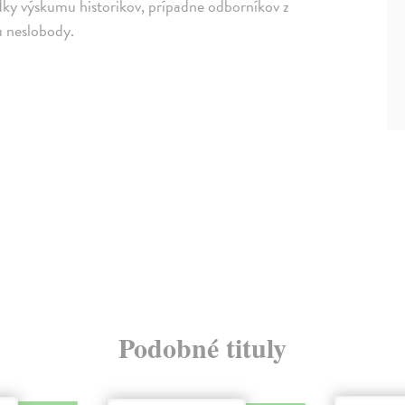
edky výskumu historikov, prípadne odborníkov z
u neslobody.
Podobné tituly