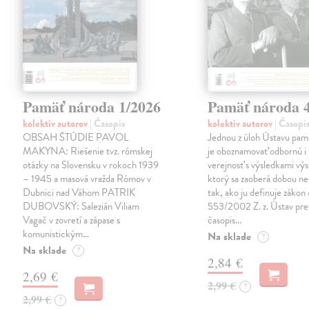
Pamäť národa 1/2026
Pamäť národa 
kolektív autorov
| Časopis
kolektív autorov
| Časopi
OBSAH ŠTÚDIE PAVOL
Jednou z úloh Ústavu pam
MAKYNA: Riešenie tvz. rómskej
je oboznamovať odbornú i 
otázky na Slovensku v rokoch 1939
verejnosť s výsledkami vý
– 1945 a masová vražda Rómov v
ktorý sa zaoberá dobou n
Dubnici nad Váhom PATRIK
tak, ako ju definuje zákon 
DUBOVSKÝ: Salezián Viliam
553/2002 Z. z. Ústav pre
Vagač v zovretí a zápase s
časopis…
komunistickým…
Na sklade
?
Na sklade
?
2,84 €
2,69 €
2,99 €
?
2,99 €
?