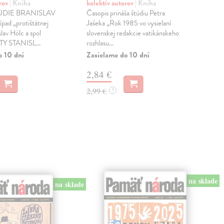
orov
| Kniha
kolektív autorov
| Kniha
kol
ÚDIE BRANISLAV
Časopis prináša štúdiu Petra
Zám
ad „protištátnej
Jašeka „Rok 1985 vo vysielaní
rozš
lav Hölc a spol
slovenskej redakcie vatikánskeho
naše
 STANISL...
rozhlasu...
pris
o 10 dní
Zasielame do 10 dní
Zas
2,84 €
2,
2,99 €
2,9
?
na sklade
na sklade