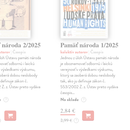
 národa 2/2025
Pamäť národa 1/2025
autorov
| Časopis
kolektív autorov
| Časopis
loh Ústavu pamäti národa
Jednou z úloh Ústavu pamäti národa
ovať odbornú i laickú
je oboznamovať odbornú i laickú
s výsledkami výskumu,
verejnosť s výsledkami výskumu,
aoberá dobou neslobody
ktorý sa zaoberá dobou neslobody
 definuje zákon č.
tak, ako ju definuje zákon č.
Z. z. Ústav preto vydáva
553/2002 Z. z. Ústav preto vydáva
časopis…
e
Na sklade
?
?
2,84 €
2,99 €
?