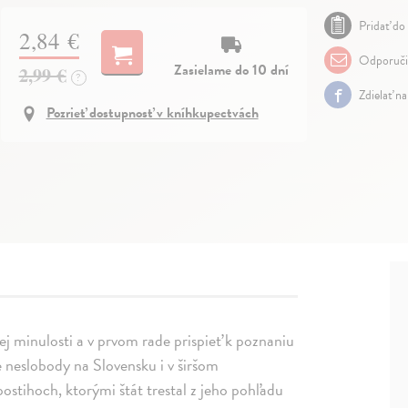
Pridať do 
2,84 €
Odporuči
Zasielame do 10 dní
2,99 €
?
Zdielať n
Pozrieť dostupnosť v kníhkupectvách
ej minulosti a v prvom rade prispieť k poznaniu
e neslobody na Slovensku i v širšom
stihoch, ktorými štát trestal z jeho pohľadu