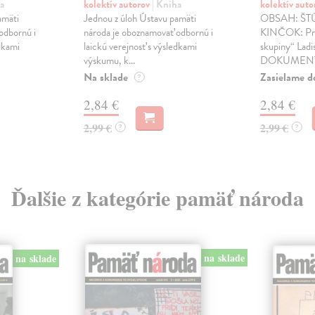
a
kolektív autorov
| Kniha
kolektív aut
amäti
Jednou z úloh Ústavu pamäti
OBSAH: ŠT
odbornú i
národa je oboznamovať odbornú i
KINČOK: Príp
edkami
laickú verejnosť s výsledkami
skupiny“ Ladis
výskumu, k...
DOKUMENTY
Na sklade
Zasielame d
?
2,84 €
2,84 €
2,99 €
2,99 €
?
?
Ďalšie z kategórie pamäť národa
na sklade
na sklade