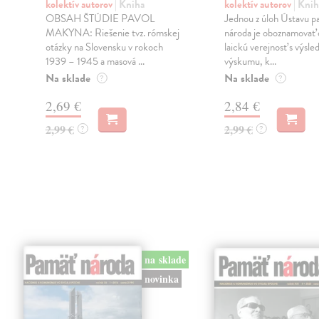
kolektív autorov
| Kniha
kolektív autorov
| Knih
OBSAH ŠTÚDIE PAVOL
Jednou z úloh Ústavu p
.
MAKYNA: Riešenie tvz. rómskej
národa je oboznamovať 
otázky na Slovensku v rokoch
laickú verejnosť s výsl
1939 – 1945 a masová ...
výskumu, k...
Na sklade
Na sklade
?
?
2,69 €
2,84 €
2,99 €
2,99 €
?
?
na sklade
novinka