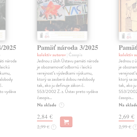
4/2025
Pamäť národa 3/2025
Pamäť
s
kolektív autorov
| Časopis
kolektív 
äti národa
Jednou z úloh Ústavu pamäti národa
Jednou z ú
laickú
je oboznamovať odbornú i laickú
je oboznam
skumu,
verejnosť s výsledkami výskumu,
verejnosť 
eslobody
ktorý sa zaoberá dobou neslobody
ktorý sa z
č.
tak, ako ju definuje zákon č.
tak, ako ju
to vydáva
553/2002 Z. z. Ústav preto vydáva
553/2002 
časopis…
časopis…
Na sklade
Na sklad
?
2,84 €
2,69 €
2,99 €
2,99 €
?
?