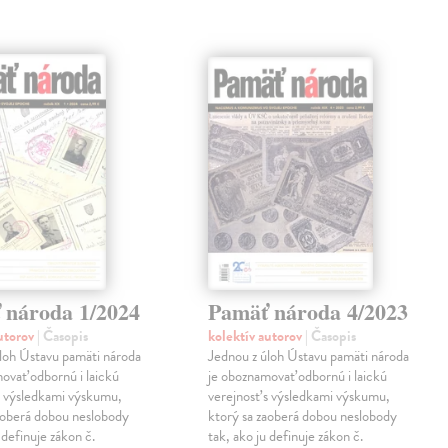
 národa 1/2024
Pamäť národa 4/2023
autorov
| Časopis
kolektív autorov
| Časopis
loh Ústavu pamäti národa
Jednou z úloh Ústavu pamäti národa
ovať odbornú i laickú
je oboznamovať odbornú i laickú
s výsledkami výskumu,
verejnosť s výsledkami výskumu,
aoberá dobou neslobody
ktorý sa zaoberá dobou neslobody
 definuje zákon č.
tak, ako ju definuje zákon č.