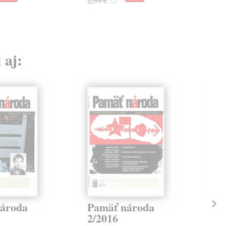
2,99 €
2,9
 aj:
ároda
Pamäť národa
Pa
2/2016
1/