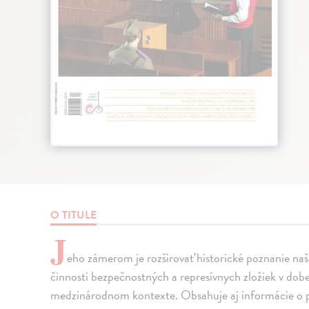
O TITULE
J
eho zámerom je rozširovať historické poznanie naš
činnosti bezpečnostných a represívnych zložiek v dob
medzinárodnom kontexte. Obsahuje aj informácie o po