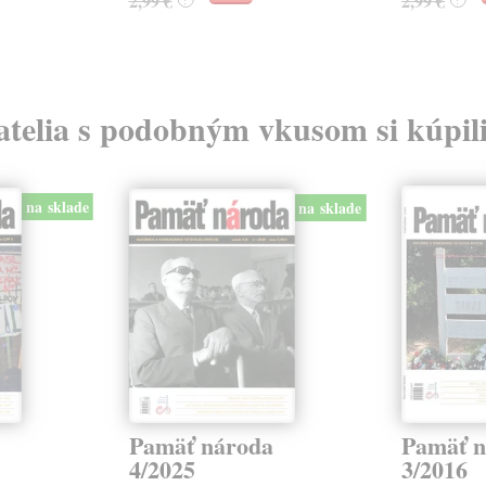
2,99 €
2,99 €
atelia s podobným vkusom si kúpili
na sklade
na sklade
Pamäť národa
Pamäť n
4/2025
3/2016