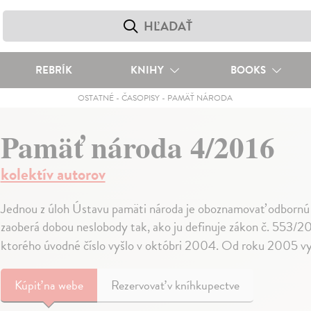
REBRÍK
KNIHY
BOOKS
OSTATNÉ
-
ČASOPISY
-
PAMÄŤ NÁRODA
Pamäť národa 4/2016
kolektív autorov
Jednou z úloh Ústavu pamäti národa je oboznamovať odbornú i
zaoberá dobou neslobody tak, ako ju definuje zákon č. 553/2
ktorého úvodné číslo vyšlo v októbri 2004. Od roku 2005 vy
Kúpiť
na webe
Rezervovať v kníhkupectve