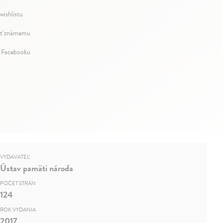
wishlistu
ť známemu
a Facebooku
VYDAVATEĽ
Ústav pamäti národa
POČET STRÁN
124
ROK VYDANIA
2017