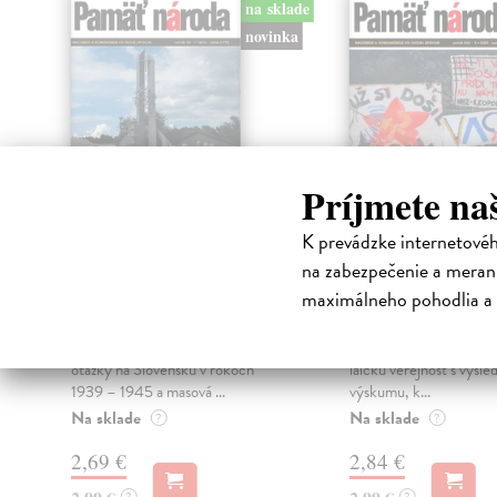
na sklade
novinka
Príjmete na
K prevádzke internetové
Pamäť národa
Pamäť národa
na zabezpečenie a merani
1/2026
3/2025
maximálneho pohodlia a 
kolektív autorov
| Kniha
kolektív autorov
| Knih
OBSAH ŠTÚDIE PAVOL
Jednou z úloh Ústavu p
MAKYNA: Riešenie tvz. rómskej
národa je oboznamovať 
otázky na Slovensku v rokoch
laickú verejnosť s výsl
1939 – 1945 a masová ...
výskumu, k...
Na sklade
Na sklade
?
?
2,69 €
2,84 €
?
?