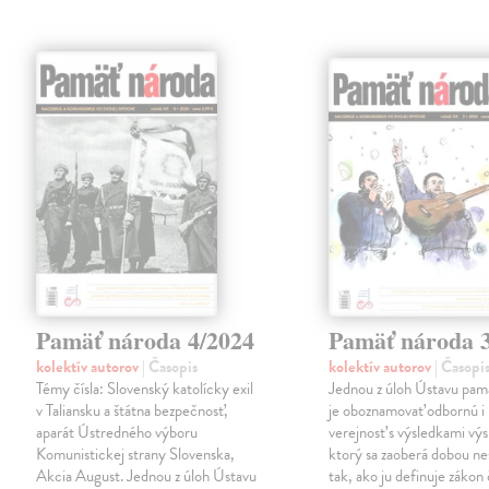
Pamäť národa 4/2024
Pamäť národa 
kolektív autorov
| Časopis
kolektív autorov
| Časopi
Témy čísla: Slovenský katolícky exil
Jednou z úloh Ústavu pam
v Taliansku a štátna bezpečnosť,
je oboznamovať odbornú i 
aparát Ústredného výboru
verejnosť s výsledkami vý
Komunistickej strany Slovenska,
ktorý sa zaoberá dobou n
Akcia August. Jednou z úloh Ústavu
tak, ako ju definuje zákon 