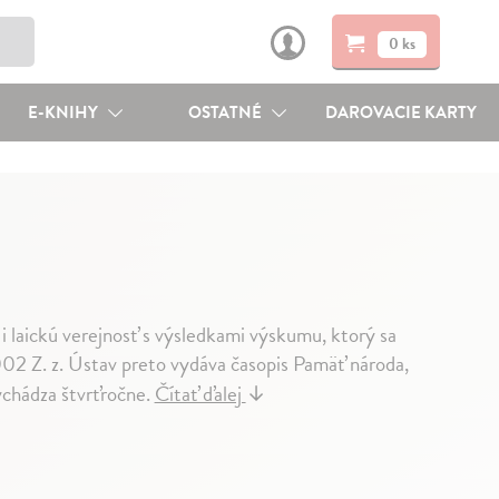
0 ks
E-KNIHY
OSTATNÉ
DAROVACIE KARTY
 laickú verejnosť s výsledkami výskumu, ktorý sa
002 Z. z. Ústav preto vydáva časopis Pamäť národa,
chádza štvrťročne.
Čítať ďalej
↓