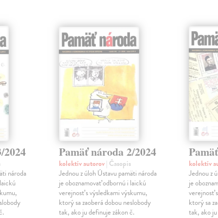
3/2024
Pamäť národa 2/2024
Pamäť
s
kolektív autorov
| Časopis
kolektív 
äti národa
Jednou z úloh Ústavu pamäti národa
Jednou z ú
laickú
je oboznamovať odbornú i laickú
je oboznam
skumu,
verejnosť s výsledkami výskumu,
verejnosť 
eslobody
ktorý sa zaoberá dobou neslobody
ktorý sa z
č.
tak, ako ju definuje zákon č.
tak, ako ju