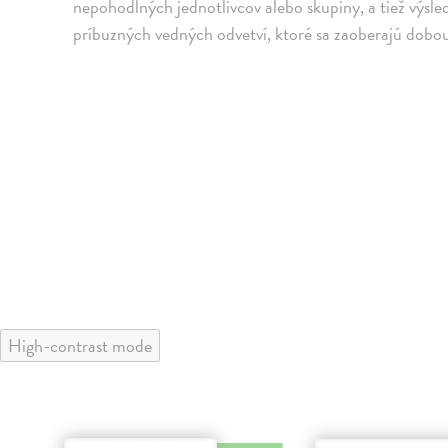
nepohodlných jednotlivcov alebo skupiny, a tiež výsl
príbuzných vedných odvetví, ktoré sa zaoberajú dobo
High-contrast mode