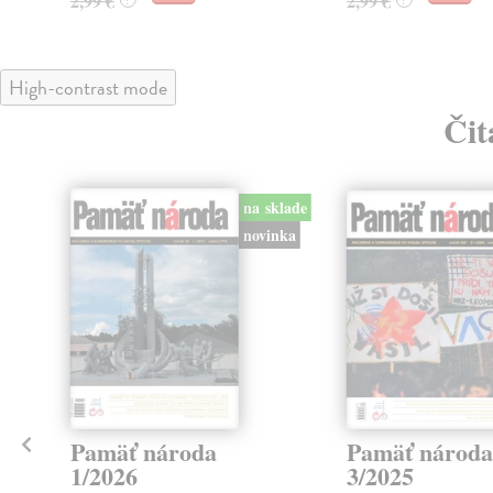
2,99 €
2,99 €
High-contrast mode
Čit
na sklade
novinka
klade
Pamäť národa
Pamäť národa
1/2026
3/2025