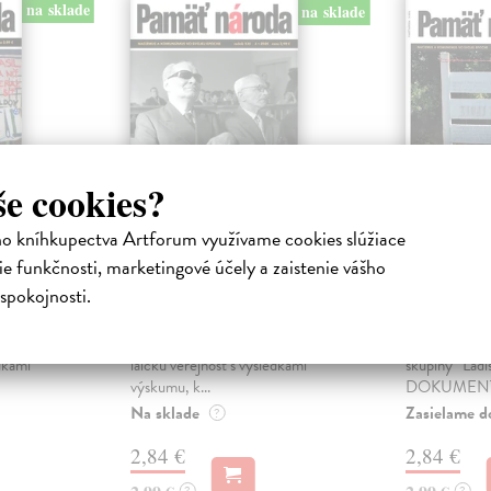
na sklade
na sklade
še cookies?
ho kníhkupectva Artforum využívame cookies slúžiace
Pamäť národa
Pamäť n
e funkčnosti, marketingové účely a zaistenie vášho
4/2025
3/2016
spokojnosti.
a
kolektív autorov
| Kniha
kolektív aut
amäti
Jednou z úloh Ústavu pamäti
OBSAH: ŠT
odbornú i
národa je oboznamovať odbornú i
KINČOK: Príp
edkami
laickú verejnosť s výsledkami
skupiny“ Ladis
výskumu, k...
DOKUMENTY
Na sklade
Zasielame d
?
2,84 €
2,84 €
?
?