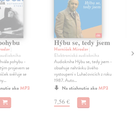
pohybu
Hýbu se, tedy jsem
Do
ho
roslav
|
Horníček Miroslav
|
 audiokniha
Elektronická audiokniha
Hor
hvála pohybu -
Audiokniha Hýbu se, tedy jsem -
Ele
itým projevem se
obsahuje nahrávku živého
Kni
íček svěřuje se
vystoupení v Luhačovicích z roku
naps
y...
1987. Auto...
1967
Pro 
hnutie ako
MP3
Na stiahnutie ako
MP3
7,56 €
5,