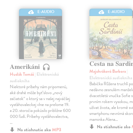
E-AUDIO
E-AUDIO
Cesta na Sardi
Amerikáni
Majchráková Barbora
|
Hudák Tomáš
| Elektronická
Elektronická audiokniha
audiokniha
Babička Růžena truchlí p
Niektoré príbehy nám pripomenú,
nedávno zesnulém manželo
aké drahé môže byť slovo „nový
dvacetiletá vnučka Sofie 
začiatok“ o ktorý sa v našej najväčšej
prvním rokem vysokou, mě
vysťahovaleckej vlne na prelome 19.
užívat života, ale kromě s
a 20. storočia pokúsilo približne 600
smartphonu nevnímá skoro
000 ľudí. Príbehy vysťahovalectva,
maminka Alena…
…
Na stiahnutie ako
Na stiahnutie ako
MP3