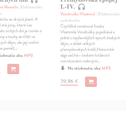
I.-IV.
vá Marcela
| Elektronická
a
Vondruška Vlastimil
| Elektronická
ichu se skrývá píseň. A
audiokniha
 zná jizvy, které čas
Čtyřdílná románová freska
pěv tichých dní je román o
Vlastimila Vondrušky pojednává o
 sny a touhy se tříští ve
jedné z nejslavnějších epoch českých
ých dějin, ale její vnitřní
dějin, o době velkých
ese paměť,…
přemyslovských králů.Historická
iahnutie ako
MP3
sága začíná v českém knížectví
rozvráceném rodovými…
€
Na stiahnutie ako
MP3
39,96 €