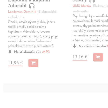
Adorabl
Uhlíř Martin
| Elektroni
audiokniha
Landsman Dominik
| Elektronická
Psychologický románRober
audiokniha
na dovolenou k moři na od
Čeněk, obyčejný malý kluk, jede s
ostrov, aby po bolestném 
rodiči k moři. Setká se tam s
nabral síly a trochu pracov
kapitánem Adorablem, lovcem
ho neustále vyrušuje příto
odměn a zvláštních tvorů, který pluje
a Marie, dvou sester, s ni
ve své lodi po celém Sedmimoří,
pohádkovém světě plném ostrovů.
Na stiahnutie ako
Na stiahnutie ako
MP3
13,16 €
11,96 €