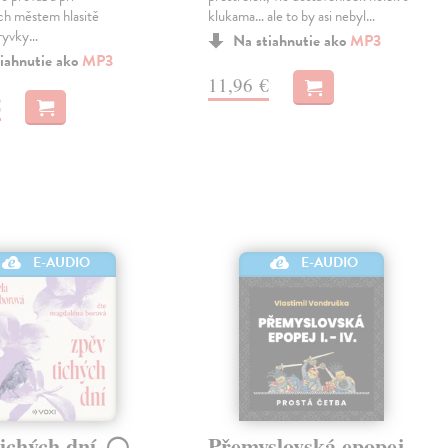
ch městem hlasitě
klukama… ale to by asi nebyl…
úryvky…
Na stiahnutie ako
MP3
iahnutie ako
MP3
11,96 €
€
E-AUDIO
E-AUDIO
tichých dní
Přemyslovská epopej