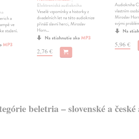
Audiokniha C
Elektronická audiokniha
vlastním osob
Veselé vzpomínky a historky z
ha
Miroslav Horn
divadelních let na této audioknize
erich a
svými problém
přináší slavní herci, Miroslav
Kampě ve
Horn...
e stažení.
Na stia
Na stiahnutie ako
MP3
5,96 €
ko
MP3
2,76 €
tegórie beletria – slovenské a česk