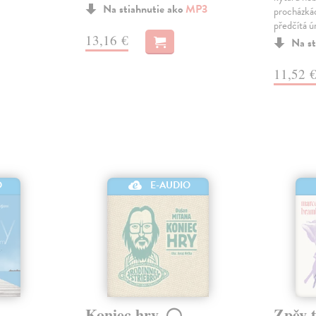
Na stiahnutie ako
MP3
procházká
předčítá 
13,16 €
Na st
11,52 
O
E-AUDIO
Koniec hry
Zpěv 