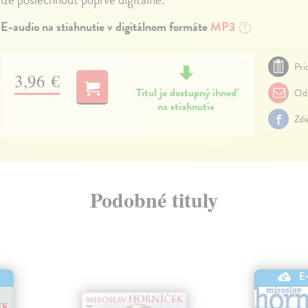
E-audio na stiahnutie v digitálnom formáte
MP3
?
Pri
3,96 €
Titul je dostupný ihneď
Odp
na stiahnutie
Zdi
Podobné tituly
E