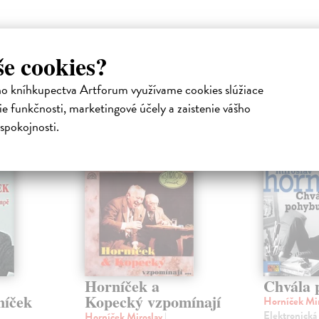
še cookies?
atelia s podobným vkusom si kúpili
ho kníhkupectva Artforum využívame cookies slúžiace
e funkčnosti, marketingové účely a zaistenie vášho
spokojnosti.
E-AUDIO
E
Horníček a
Chvála 
níček
Kopecký vzpomínají
Horníček Mi
Elektronická
Horníček Miroslav
|