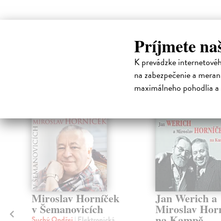
High-contrast mode
Príjmete na
Čit
K prevádzke internetové
na zabezpečenie a merani
maximálneho pohodlia a 
E-AUDIO
E-AUDIO
Miroslav Horníček
Jan Werich a
v Šemanovicích
Miroslav Hor
na Kampě
Suchý Ondřej
| Elektronická