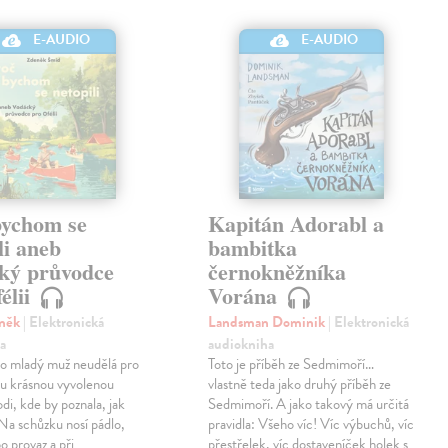
E-AUDIO
E-AUDIO
bychom se
Kapitán Adorabl a
li aneb
bambitka
ký průvodce
černokněžníka
élii
Vorána
eněk
| Elektronická
Landsman Dominik
| Elektronická
a
audiokniha
o mladý muž neudělá pro
Toto je příběh ze Sedmimoří…
ou krásnou vyvolenou
vlastně teda jako druhý příběh ze
odi, kde by poznala, jak
Sedmimoří. A jako takový má určitá
 Na schůzku nosí pádlo,
pravidla: Všeho víc! Víc výbuchů, víc
o provaz a při
přestřelek, víc dostaveníček holek s