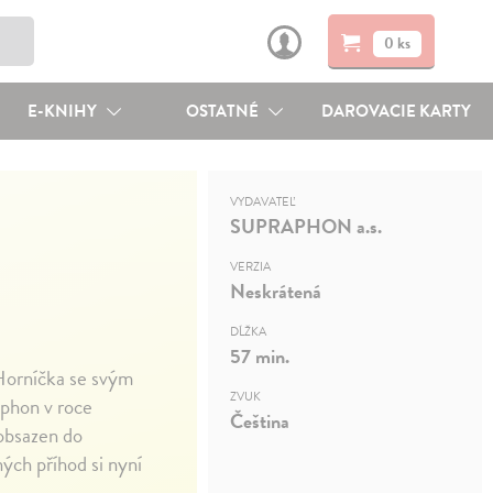
0 ks
E-KNIHY
OSTATNÉ
DAROVACIE KARTY
VYDAVATEĽ
SUPRAPHON a.s.
VERZIA
Neskrátená
DĹŽKA
57 min.
Horníčka se svým
ZVUK
aphon v roce
Čeština
 obsazen do
ých příhod si nyní