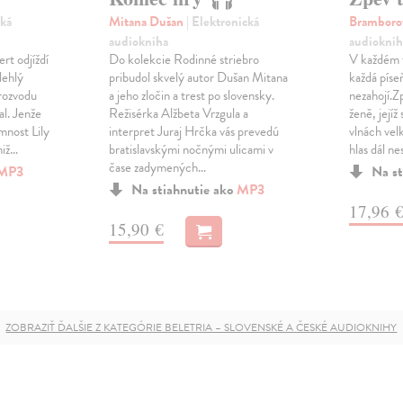
cká
Mitana Dušan
| Elektronická
Bramboro
audiokniha
audioknih
t odjíždí
Do kolekcie Rodinné striebro
V každém t
lehlý
pribudol skvelý autor Dušan Mitana
každá píseň
rozvodu
a jeho zločin a trest po slovensky.
nezahojí.Z
al. Jenže
Režisérka Alžbeta Vrzgula a
ženě, jejíž
mnost Lily
interpret Juraj Hrčka vás prevedú
vlnách velk
miž…
bratislavskými nočnými ulicami v
hlas dál n
čase zadymených…
MP3
Na st
Na stiahnutie ako
MP3
17,96 
15,90 €
ZOBRAZIŤ ĎALŠIE Z KATEGÓRIE BELETRIA – SLOVENSKÉ A ČESKÉ AUDIOKNIHY