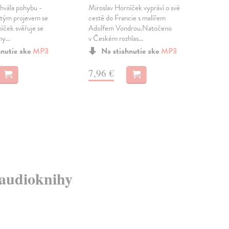
hvála pohybu -
Miroslav Horníček vypráví o své
Hor
itým projevem se
cestě do Francie s malířem
na 
íček svěřuje se
Adolfem Vondrou.Natočeno
Stej
y...
v Českém rozhlas...
někt
hnutie ako
MP3
Na stiahnutie ako
MP3
hod
...
7,96 €
Na 
Dod
9,
9,9
é audioknihy