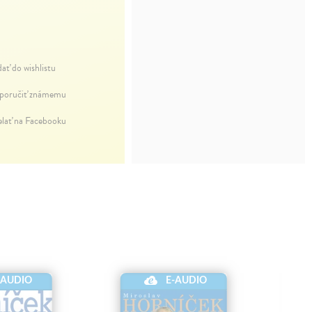
dať do wishlistu
oručiť známemu
elať na Facebooku
-AUDIO
E-AUDIO