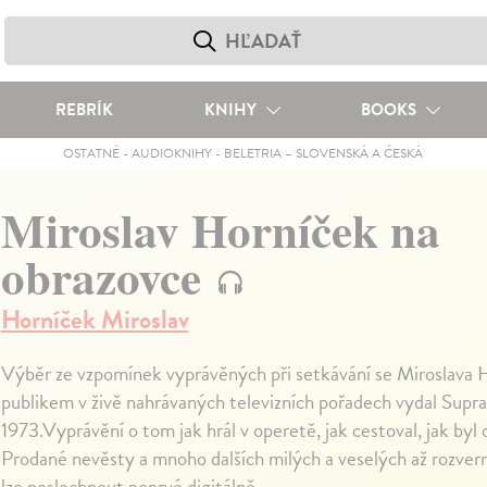
REBRÍK
KNIHY
BOOKS
OSTATNÉ
-
AUDIOKNIHY
-
BELETRIA – SLOVENSKÁ A ČESKÁ
Miroslav Horníček na
obrazovce
Horníček Miroslav
Výběr ze vzpomínek vyprávěných při setkávání se Miroslava 
publikem v živě nahrávaných televizních pořadech vydal Supr
1973.Vyprávění o tom jak hrál v operetě, jak cestoval, jak byl
Prodané nevěsty a mnoho dalších milých a veselých až rozvern
lze poslechnout poprvé digitálně.