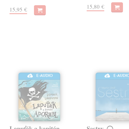
15,80 €
15,95 €
E-AUDIO
E-AUDI
Lapuťák a kapitán
Sestry