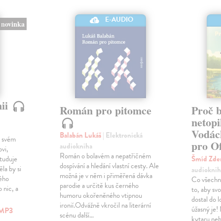
E-AUDIO
novinka
nii
Román pro pitomce
Proč 
netopi
Vodác
Balabán Lukáš
| Elektronická
o svém
pro Of
audiokniha
vi,
Román o bolavém a nepatřičném
studuje
Šmíd Zd
dospívání a hledání vlastní cesty. Ale
la by si
audioknih
možná je v něm i přiměřená dávka
vého
Co všechn
parodie a určitě kus černého
 nic, a
to, aby sv
humoru okořeněného vtipnou
dostal do l
ironií.Odvážně vkročil na literární
úžasný je!
MP3
scénu další…
kytaru neb