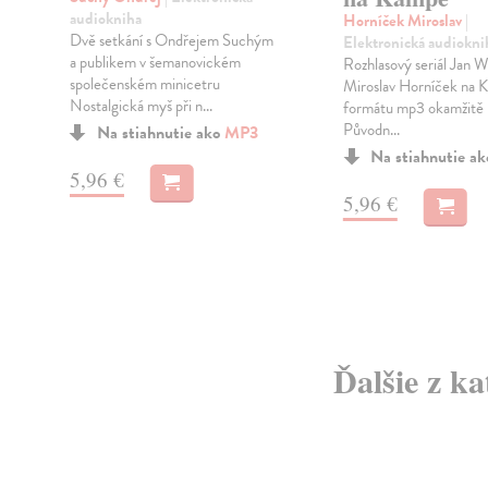
audiokniha
Horníček Miroslav
|
Dvě setkání s Ondřejem Suchým
Elektronická audiokni
u
a publikem v šemanovickém
Rozhlasový seriál Jan W
společenském minicetru
Miroslav Horníček na 
Nostalgická myš při n...
formátu mp3 okamžitě k
Původn...
Na stiahnutie ako
MP3
Na stiahnutie a
5,96 €
5,96 €
Ďalšie z ka