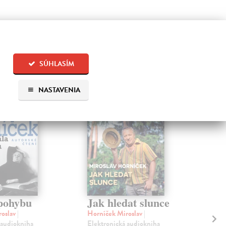
 aj:
SÚHLASÍM
NASTAVENIA
-AUDIO
E-AUDIO
pohybu
Jak hledat slunce
Ch
M
roslav
|
Horníček Miroslav
|
(a
 audiokniha
Elektronická audiokniha