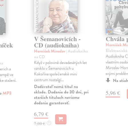
V Šemanovicích -
Chvála 
níček
CD (audiokniha)
Horníček Mi
Elektronická
Horníček Miroslav
| Audiokniha
Audiokniha C
na CD
vlastním osob
Když v polovině devadesátých let
ha
Miroslav Horn
vzniklo v Šemanovicích u
erich a
svými problém
Kokořína společenské mini
Kampě ve
centrum nostalgi...
e stažení.
Na stia
Dodávateľ nemá titul na
sklade. Dodanie do 30 dní, pri
5,96 €
ko
MP3
starších tituloch nevieme
dodanie garantovať.
6,79 €
7,00 €
?