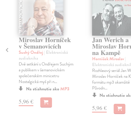
Miroslav Horníček
Jan Werich a
v Šemanovicích
Miroslav Hor
na Kampě
Suchý Ondřej
| Elektronická
audiokniha
Horníček Miroslav
|
h
Dvě setkání s Ondřejem Suchým
Elektronická audiokni
a publikem v šemanovickém
Rozhlasový seriál Jan W
společenském minicetru
Miroslav Horníček na 
Nostalgická myš při n...
formátu mp3 okamžitě k
Původn...
Na stiahnutie ako
MP3
Na stiahnutie a
5,96 €
5,96 €