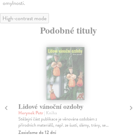
omylnosti.
High-contrast mode
Podobné tituly
Lidové vánoční ozdoby
J
k
Herynek Petr
| Kniha
Stěžejní část publikace je věnována ozdobám z
Bl
přírodních materiálů, např. ze šustí, slámy, trávy, se...
Řad
roz
Zasielame do 12 dní