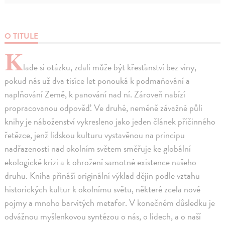
O TITULE
K
lade si otázku, zdali může být křesťanství bez viny,
pokud nás už dva tisíce let ponouká k podmaňování a
naplňování Země, k panování nad ní. Zároveň nabízí
propracovanou odpověď. Ve druhé, neméně závažné půli
knihy je náboženství vykresleno jako jeden článek příčinného
řetězce, jenž lidskou kulturu vystavěnou na principu
nadřazenosti nad okolním světem směřuje ke globální
ekologické krizi a k ohrožení samotné existence našeho
druhu. Kniha přináší originální výklad dějin podle vztahu
historických kultur k okolnímu světu, některé zcela nové
pojmy a mnoho barvitých metafor. V konečném důsledku je
odvážnou myšlenkovou syntézou o nás, o lidech, a o naší