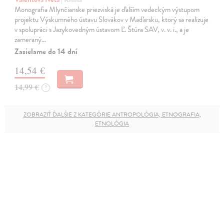
Monografia Mlynčianske priezviská je ďalším vedeckým výstupom
projektu Výskumného ústavu Slovákov v Maďarsku, ktorý sa realizuje
v spolupráci s Jazykovedným ústavom Ľ. Štúra SAV, v. v. i., a je
zameraný…
Zasielame do 14 dní
14,54 €
14,99 €
?
ZOBRAZIŤ ĎALŠIE Z KATEGÓRIE ANTROPOLÓGIA, ETNOGRAFIA,
ETNOLÓGIA