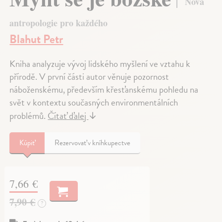
Nová
antropologie pro každého
Blahut Petr
Kniha analyzuje vývoj lidského myšlení ve vztahu k
přírodě. V první části autor věnuje pozornost
náboženskému, především křesťanskému pohledu na
svět v kontextu současných environmentálních
problémů.
Čítať ďalej
↓
Kúpiť
Rezervovať v kníhkupectve
7,66 €
7,90 €
?