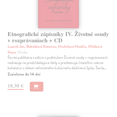
Etnografické zápisníky IV. Životné osudy
v rozprávaniach + CD
Lazorík Ján, Babčáková Katarína, Hrebíková Natália, Hlôšková
Hana
| Kniha
Štvrtá publikácia z edície s podtitulom Životné osudy v rozprávaniach
nadväzuje na predchádzajúce diely a predstavuje čitateľom vzácne
bohatstvo z oblasti nehmotného kultúrneho dedičstva Spiša, Šariša…
Zasielame do 14 dní
18,30 €