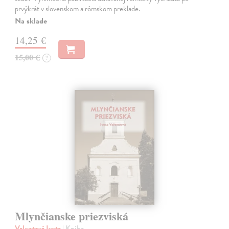
prvýkrát v slovenskom a rómskom preklade.
Na sklade
14,25 €
15,00 €
?
Mlynčianske priezviská
Valentová Iveta
| Kniha