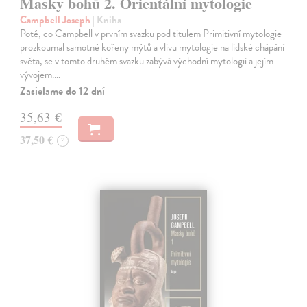
Masky bohů 2. Orientální mytologie
Campbell Joseph
| Kniha
Poté, co Campbell v prvním svazku pod titulem Primitivní mytologie
prozkoumal samotné kořeny mýtů a vlivu mytologie na lidské chápání
světa, se v tomto druhém svazku zabývá východní mytologií a jejím
vývojem.…
Zasielame do 12 dní
35,63 €
37,50 €
?