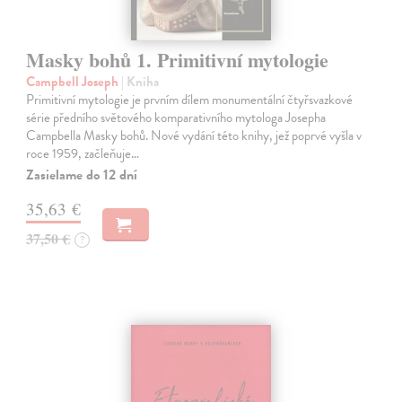
Masky bohů 1. Primitivní mytologie
Campbell Joseph
| Kniha
Primitivní mytologie je prvním dílem monumentální čtyřsvazkové
série předního světového komparativního mytologa Josepha
Campbella Masky bohů. Nové vydání této knihy, jež poprvé vyšla v
roce 1959, začleňuje…
Zasielame do 12 dní
35,63 €
37,50 €
?