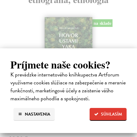
na sklade
Príjmete naše cookies?
K prevádzke internetového kníhkupectva Artforum
využívame cookies slúžiace na zabezpečenie a meranie
funkčnosti, marketingové účely a zaistenie vášho
Hovor ústami Yaka
maximálneho pohodlia a spokojnosti.
Bombjaková Daša
| Kniha
Ich deti denne prejdú rukami aj dvadsiatich rôznych ľudí. Nepoznajú
koncept viny, netolerujú chvastanie a namiesto o vzdelávaní hovoria o
NASTAVENIA
SÚHLASÍM
zdieľaní múdrosti a dozrievaní.
Na sklade