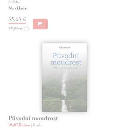
kniha…
Na sklade
35,63 €
37,50 €
?
Původní moudrost
Wolff Roben
| Kniha