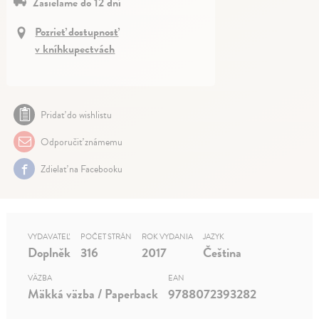
Zasielame do 12 dní
Pozrieť dostupnosť
v kníhkupectvách
Pridať do wishlistu
Odporučiť známemu
Zdielať na Facebooku
VYDAVATEĽ
POČET STRÁN
ROK VYDANIA
JAZYK
Doplněk
316
2017
Čeština
VÄZBA
EAN
Mäkká väzba / Paperback
9788072393282