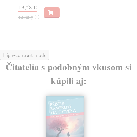
Za
13,58 €
10
14,00 €
?
10
High-contrast mode
Čitatelia s podobným vkusom si
kúpili aj:
na sklade