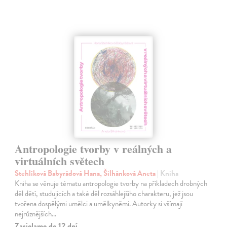
Antropologie tvorby v reálných a
virtuálních světech
Stehlíková Babyrádová Hana, Šilhánková Aneta
| Kniha
Kniha se věnuje tématu antropologie tvorby na příkladech drobných
děl dětí, studujících a také děl rozsáhlejšího charakteru, jež jsou
tvořena dospělými umělci a umělkyněmi. Autorky si všímají
nejrůznějších…
Zasielame do 12 dní