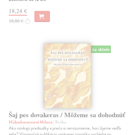
18,24 €
18,80 €
?
na sklade
Šaj pes dovakeras / Môžeme sa dohodnúť
Hübschmannová Milena
| Kniha
Ako vznikajú predsudky a prečo si nerozumieme, hoci žijeme vedľa
seba? Výnimočná publikácia uznávanej romistky vychádza po