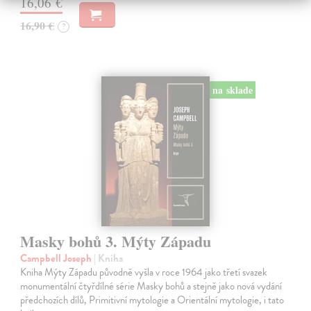
16,06 €
16,90 €
?
na sklade
Masky bohů 3. Mýty Západu
Campbell Joseph
| Kniha
Kniha Mýty Západu původně vyšla v roce 1964 jako třetí svazek
monumentální čtyřdílné série Masky bohů a stejně jako nová vydání
předchozích dílů, Primitivní mytologie a Orientální mytologie, i tato