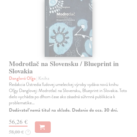
Modrotlač na Slovensku / Blueprint in
Slovakia
Danglová Oľga
| Kniha
Redakcia Ústredia ľudovej umeleckej výroby vydáva novú knihu
Oľgy Danglovej: Modrotlač na Slovensku, Blueprint in Slovakia. Toto
dielo vychádza po dlhom čase ako zásadná súhrnná publikácia k
problematike…
Dodávateľ nemá titul na sklade. Dodanie do cca. 30 dní.
56,26 €
58,00 €
?