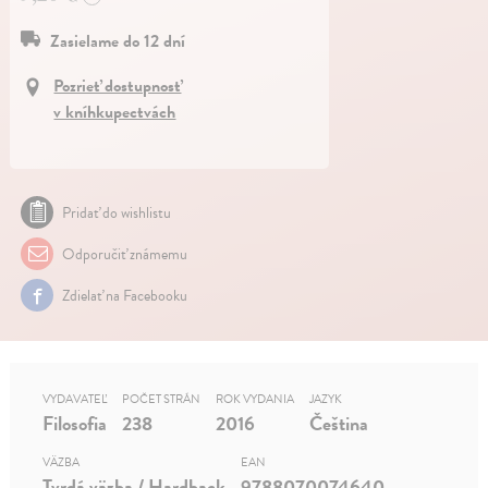
Zasielame do 12 dní
Pozrieť dostupnosť
v kníhkupectvách
Pridať do wishlistu
Odporučiť známemu
Zdielať na Facebooku
VYDAVATEĽ
POČET STRÁN
ROK VYDANIA
JAZYK
Filosofia
238
2016
Čeština
VÄZBA
EAN
Tvrdá väzba / Hardback
9788070074640