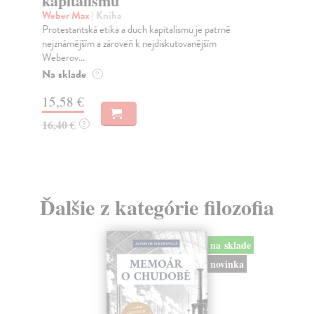
kapitalismu
Klí
Weber Max
| Kniha
zál
Protestantská etika a duch kapitalismu je patrně
nejznámějším a zároveň k nejdiskutovanějším
Za
Weberov...
13
Na sklade
?
13
15,58 €
16,40 €
?
Ďalšie z kategórie filozofia
na sklade
novinka