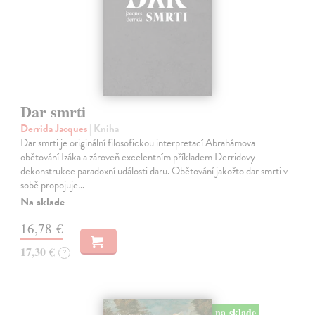
Dar smrti
Derrida Jacques
| Kniha
Dar smrti je originální filosofickou interpretací Abrahámova
obětování Izáka a zároveň excelentním příkladem Derridovy
dekonstrukce paradoxní události daru. Obětování jakožto dar smrti v
sobě propojuje…
Na sklade
16,78 €
17,30 €
?
na sklade