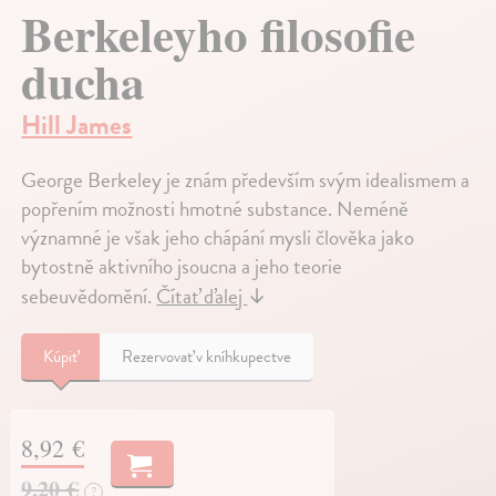
Berkeleyho filosofie
ducha
Hill James
George Berkeley je znám především svým idealismem a
popřením možnosti hmotné substance. Neméně
významné je však jeho chápání mysli člověka jako
bytostně aktivního jsoucna a jeho teorie
sebeuvědomění.
Čítať ďalej
↓
Kúpiť
Rezervovať v kníhkupectve
8,92 €
9,20 €
?