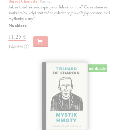
Beradt Charlotte
| Kniha
Jak se totalitní moc zapisuje do lidského nitra? Co se stane se
soukromím, když stát začne ovládat nejen veřejný prostor, ale i
myšlenky a sny?
Na sklade
11,25 €
12,50 €
?
na sklade