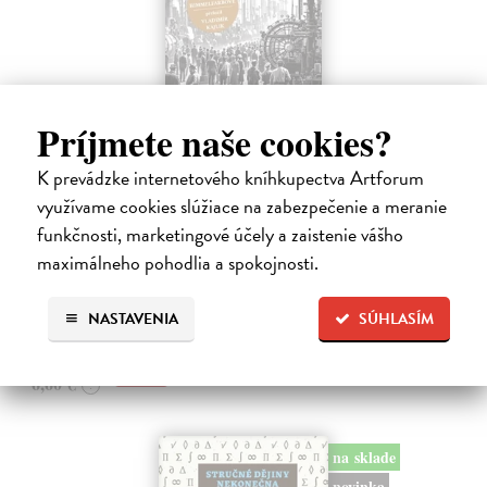
Príjmete naše cookies?
Memoár o chudobě
K prevádzke internetového kníhkupectva Artforum
Tocqueville Alexis de
| Kniha
využívame cookies slúžiace na zabezpečenie a meranie
První český překlad méně známého díla jedné z nejvýznamnějších
funkčnosti, marketingové účely a zaistenie vášho
osobností evropské politické filosofie 19. století je doplněn obšírnými
komentáři Ivo Budila, Jana Kellera a Gertrudy Himmelfalberové.
maximálneho pohodlia a spokojnosti.
Od…
Na sklade
NASTAVENIA
SÚHLASÍM
5,94 €
6,60 €
?
na sklade
novinka