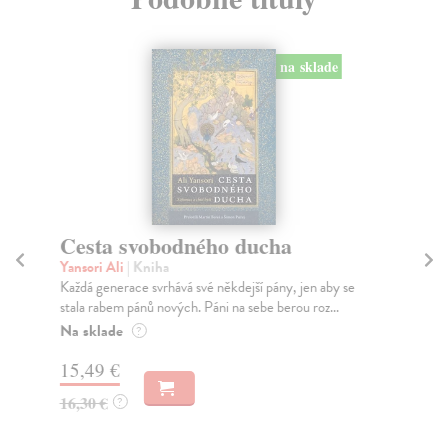
na sklade
Cesta svobodného ducha
Fi
Yansori Ali
| Kniha
Fic
Každá generace svrhává své někdejší pány, jen aby se
Nah
stala rabem pánů nových. Páni na sebe berou roz...
byl
pře
Na sklade
?
Na
15,49 €
8,
16,30 €
?
9,