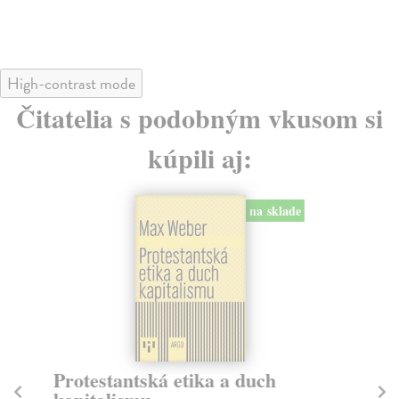
High-contrast mode
Čitatelia s podobným vkusom si
kúpili aj:
na sklade
Protestantská etika a duch
O
Ha