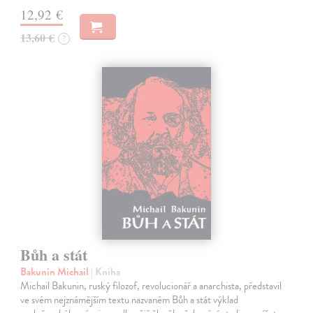
12,92 €
13,60 €
?
Bůh a stát
Bakunin Michail
| Kniha
Michail Bakunin, ruský filozof, revolucionář a anarchista, představil
ve svém nejznámějším textu nazvaném Bůh a stát výklad