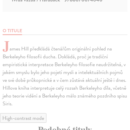
O TITULE
J
ames Hill předkládá čtenářům originální pohled na
Berkeleyho filosofii ducha. Dokládá, proč je tradiční
empiristická interpretace Berkeleyho filosofie neudržitelná, v
jakém smyslu bylo jeho pojetí mysli a intelektuálních pojmů
ve své době průkopnické a v čem zůstává aktuální ještě i dnes.
Hillova kniha interpretuje celý rozsah Berkeleyho díla, včetně
jeho teorie vidění a Berkeleyho málo známého pozdního spisu
Siris.
High-contrast mode
Podobné tituly