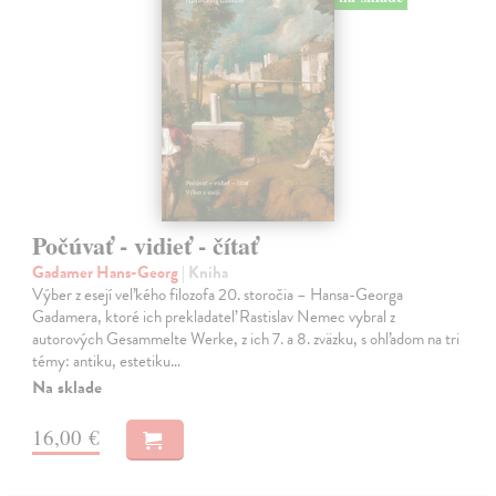
Počúvať - vidieť - čítať
Gadamer Hans-Georg
| Kniha
Výber z esejí veľkého filozofa 20. storočia – Hansa-Georga
Gadamera, ktoré ich prekladateľ Rastislav Nemec vybral z
autorových Gesammelte Werke, z ich 7. a 8. zväzku, s ohľadom na tri
témy: antiku, estetiku…
Na sklade
16,00 €