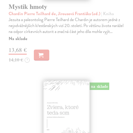
Mystik hmoty
Chardin Pierre Teilhard de, Jirousová Františka (ed.)
| Kniha
Jezuita a paleontolog Pierre Teilhard de Chardin je autorem jedné z
nejodvážnějších křesťanských vizí 20. století. Po většinu života narážel
na odpor církevních autorit a značná část jeho díla mohla vyjít…
Na sklade
13,68 €
14,10 €
?
na sklade