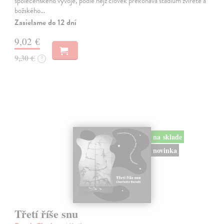
společenského vývoje, podle nějž člověk překonává stadium zvířete a
božského…
Zasielame do 12 dní
9,02 €
9,30 €
?
na sklade
novinka
Třetí říše snu