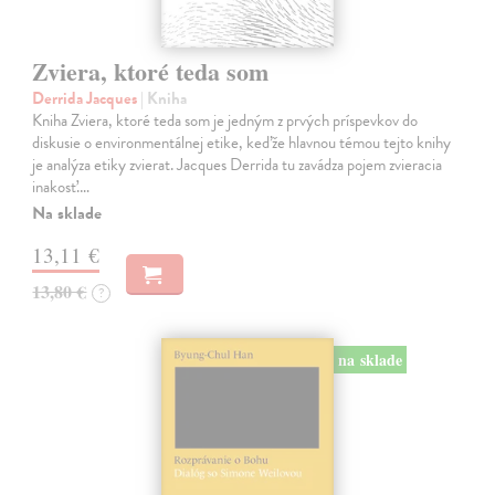
Zviera, ktoré teda som
Derrida Jacques
| Kniha
Kniha Zviera, ktoré teda som je jedným z prvých príspevkov do
diskusie o environmentálnej etike, keďže hlavnou témou tejto knihy
je analýza etiky zvierat. Jacques Derrida tu zavádza pojem zvieracia
inakosť.…
Na sklade
13,11 €
13,80 €
?
na sklade