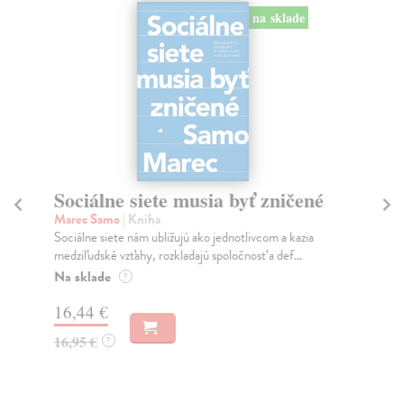
na sklade
Sociálne siete musia byť zničené
S
K
Marec Samo
| Kniha
Sociálne siete nám ubližujú ako jednotlivcom a kazia
Mik
medziľudské vzťahy, rozkladajú spoločnosť a def...
Mon
o k
Na sklade
?
Na
16,44 €
23
16,95 €
?
24