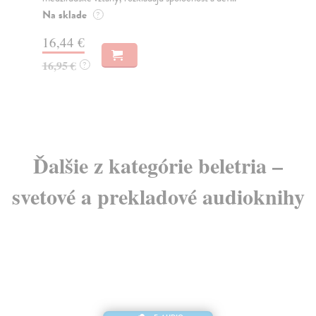
o k
Na sklade
?
Na
16,44 €
23
16,95 €
?
24
Ďalšie z kategórie beletria –
svetové a prekladové audioknihy