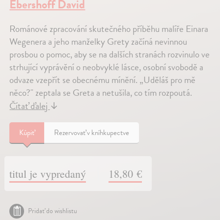
Ebershoff David
Románové zpracování skutečného příběhu malíře Einara
Wegenera a jeho manželky Grety začíná nevinnou
prosbou o pomoc, aby se na dalších stranách rozvinulo ve
strhující vyprávění o neobvyklé lásce, osobní svobodě a
odvaze vzepřít se obecnému mínění. „Uděláš pro mě
něco?" zeptala se Greta a netušila, co tím rozpoutá.
Čítať ďalej
↓
Kúpiť
Rezervovať v kníhkupectve
titul je vypredaný
18,80 €
Pridať do wishlistu