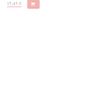
15,45 €
E-AUDIO
novinka
Předepíšeme vám kočku 2
Išida Šó
| Elektronická audiokniha
Okouzlující pokračování oceňované japonské knihy Předepíšeme vám