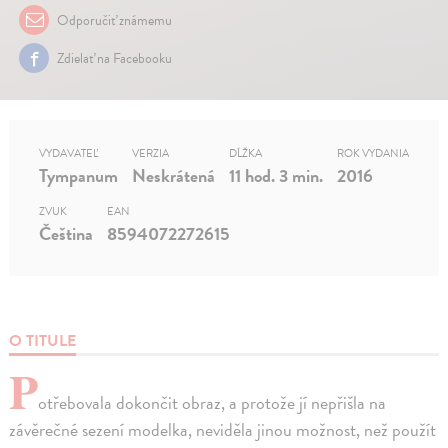
Odporučiť známemu
Zdielať na Facebooku
VYDAVATEĽ
VERZIA
DĹŽKA
ROK VYDANIA
Tympanum
Neskrátená
11 hod. 3 min.
2016
ZVUK
EAN
Čeština
8594072272615
O TITULE
P
otřebovala dokončit obraz, a protože jí nepřišla na
závěrečné sezení modelka, neviděla jinou možnost, než použít