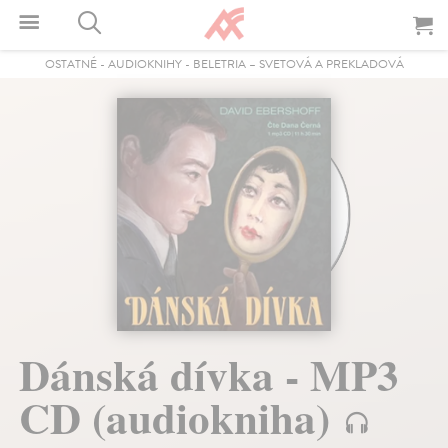
OSTATNÉ
-
AUDIOKNIHY
-
BELETRIA – SVETOVÁ A PREKLADOVÁ
Dánská dívka - MP3
CD (audiokniha)