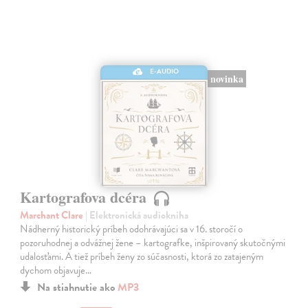
E-AUDIO
novinka
Kartografova dcéra
Marchant Clare
| Elektronická audiokniha
Nádherný historický príbeh odohrávajúci sa v 16. storočí o
pozoruhodnej a odvážnej žene – kartografke, inšpirovaný skutočnými
udalosťami. A tiež príbeh ženy zo súčasnosti, ktorá zo zatajeným
dychom objavuje…
Na stiahnutie ako
MP3