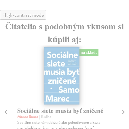
High-contrast mode
Čitatelia s podobným vkusom si
kúpili aj:
na sklade
Sociálne siete musia byť zničené
S
K
Marec Samo
| Kniha
Sociálne siete nám ubližujú ako jednotlivcom a kazia
Mik
medziľudské vzťahy, rozkladajú spoločnosť a def...
Mon