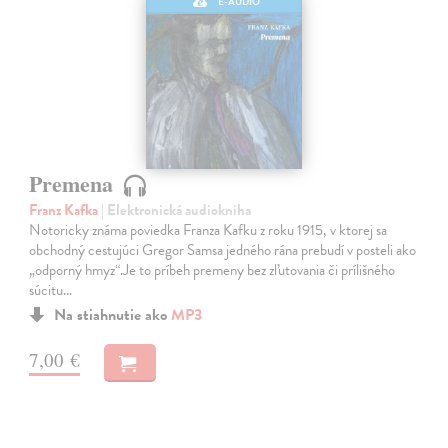
E-AUDIO
Premena
Franz Kafka
| Elektronická audiokniha
Notoricky známa poviedka Franza Kafku z roku 1915, v ktorej sa
obchodný cestujúci Gregor Samsa jedného rána prebudí v posteli ako
„odporný hmyz“.Je to príbeh premeny bez zľutovania či prílišného
súcitu…
Na stiahnutie ako
MP3
7,00 €