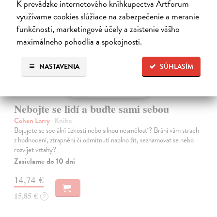
K prevádzke internetového kníhkupectva Artforum
využívame cookies slúžiace na zabezpečenie a meranie
funkčnosti, marketingové účely a zaistenie vášho
maximálneho pohodlia a spokojnosti.
NASTAVENIA
SÚHLASÍM
Nebojte se lidí a buďte sami sebou
Cohen Larry
| Kniha
Bojujete se sociální úzkostí nebo silnou nesmělostí? Brání vám strach
z hodnocení, ztrapnění či odmítnutí naplno žít, seznamovat se nebo
rozvíjet vztahy?
Zasielame do 10 dní
14,74 €
15,85 €
?