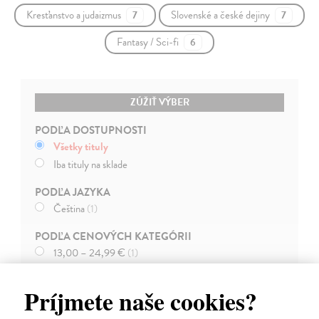
Kresťanstvo a judaizmus
Slovenské a české dejiny
7
7
Fantasy / Sci-fi
6
ZÚŽIŤ VÝBER
PODĽA DOSTUPNOSTI
Všetky tituly
Iba tituly na sklade
PODĽA JAZYKA
Čeština
(1)
PODĽA CENOVÝCH KATEGÓRII
13,00 – 24,99 €
(1)
Príjmete naše cookies?
novinka