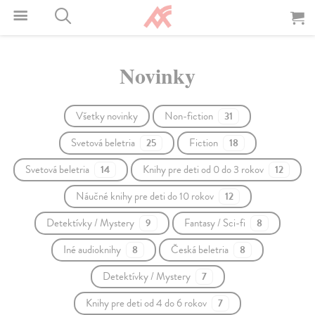
Novinky
Všetky novinky
Non-fiction
31
Svetová beletria
Fiction
25
18
Svetová beletria
Knihy pre deti od 0 do 3 rokov
14
12
Náučné knihy pre deti do 10 rokov
12
Detektívky / Mystery
Fantasy / Sci-fi
9
8
Iné audioknihy
Česká beletria
8
8
Detektívky / Mystery
7
Knihy pre deti od 4 do 6 rokov
7