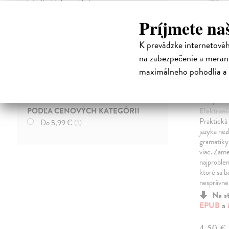
Iba tituly na sklade
Príjmete na
PODĽA FORMÁTU
EPUB (sociálne DRM)
(1)
K prevádzke internetové
MOBI (sociálne DRM)
(1)
na zabezpečenie a merani
PDF (sociálne DRM)
(1)
maximálneho pohodlia a 
Triky
PODĽA JAZYKA
grama
Slovenčina
(1)
Lamparto
PODĽA CENOVÝCH KATEGÓRII
Elektroni
Praktická
Do 5,99 €
(1)
jazyka nez
gramatiky
viac. Zame
najproblem
ktoré sa b
nesprávne
Na s
EPUB
a
4,50 €