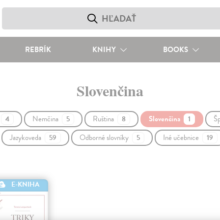
REBRÍK
KNIHY
BOOKS
Slovenčina
Nemčina
Ruština
Slovenčina
Šp
4
5
8
1
Jazykoveda
Odborné slovníky
Iné učebnice
59
5
19
E-KNIHA