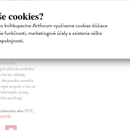
še cookies?
ho kníhkupectva Artforum využívame cookies slúžiace
e funkčnosti, marketingové účely a zaistenie vášho
spokojnosti.
 našej
tiky
vá Terézia
|
cká kniha
 príručka slovenského
hŕňa len základy
, ale ponúka omnoho
rajte sa spolu s ňou na
atickejšie výrazy,
ežne používajú
.
tiahnutie ako
PDF
,
MOBI