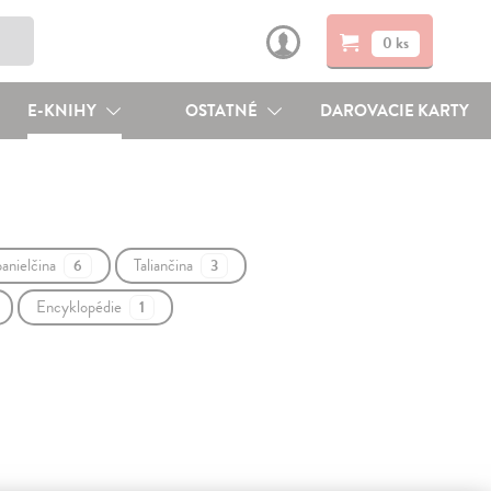
0 ks
E-KNIHY
OSTATNÉ
DAROVACIE KARTY
anielčina
Taliančina
6
3
Encyklopédie
1