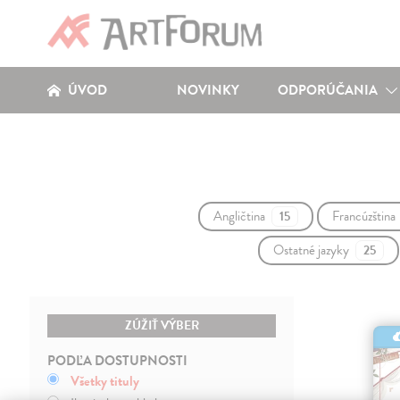
ÚVOD
NOVINKY
ODPORÚČANIA
Angličtina
Francúzština
15
Ostatné jazyky
25
ZÚŽIŤ VÝBER
PODĽA DOSTUPNOSTI
Všetky tituly