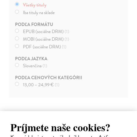
Všetky tituly
Iba tituly na sklade
PODĽA FORMÁTU
EPUB (sociálne DRM)
(1)
MOBI (sociálne DRM)
(1)
PDF (sociálne DRM)
(1)
PODĽA JAZYKA
Slovenčina
(1)
PODĽA CENOVÝCH KATEGÓRII
13,00 – 24,99 €
(1)
Príjmete naše cookies?
E-KNIHA