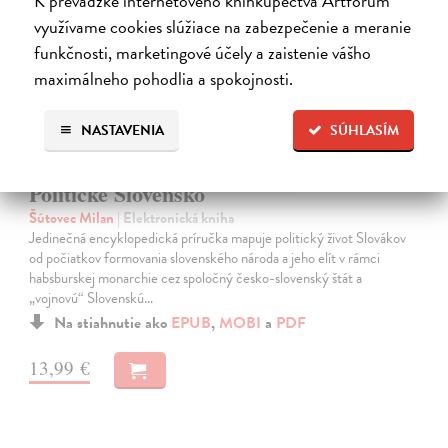
K prevádzke internetového kníhkupectva Artforum
využívame cookies slúžiace na zabezpečenie a meranie
funkčnosti, marketingové účely a zaistenie vášho
maximálneho pohodlia a spokojnosti.
NASTAVENIA
SÚHLASÍM
Politické Slovensko
Šútovec Milan
| Elektronická kniha
Jedinečná encyklopedická príručka mapuje politický život Slovákov
od počiatkov formovania slovenského národa a jeho elít v rámci
habsburskej monarchie cez spoločný česko-slovenský štát a
„vojnovú“ Slovenskú…
Na stiahnutie ako
EPUB
,
MOBI
a
PDF
13,99 €