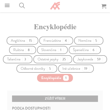
Encyklopédie
Angličtina
Francúzština
Nemčina
15
4
5
Ruština
Slovenčina
Španielčina
8
1
6
Taliančina
Ostatné jazyky
Jazykoveda
3
25
59
Odborné slovníky
Iné učebnice
5
19
Encyklopédie
1
ZÚŽIŤ VÝBER
PODĽA DOSTUPNOSTI