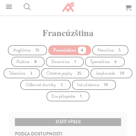
Francúzština
Angličtina
Francúzština
Nemčina
15
4
5
Ruština
Slovenčina
Španielčina
8
1
6
Taliančina
Ostatné jazyky
Jazykoveda
3
25
59
Odborné slovníky
Iné učebnice
5
19
Encyklopédie
1
ZÚŽIŤ VÝBER
PODĽA DOSTUPNOSTI