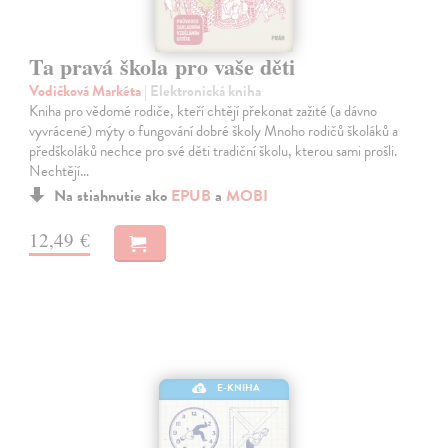
Ta pravá škola pro vaše děti
Vodičková Markéta
| Elektronická kniha
Kniha pro vědomé rodiče, kteří chtějí překonat zažité (a dávno
vyvrácené) mýty o fungování dobré školy Mnoho rodičů školáků a
předškoláků nechce pro své děti tradiční školu, kterou sami prošli.
Nechtějí…
Na stiahnutie ako
EPUB
a
MOBI
12,49 €
E-KNIHA