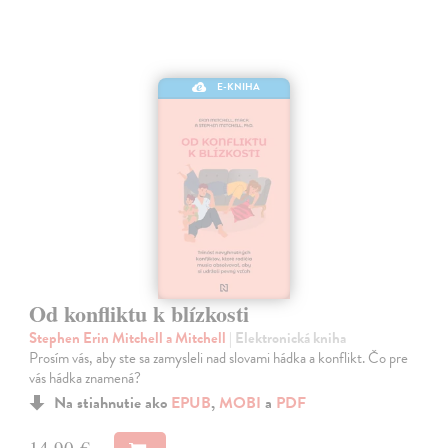
E-KNIHA
Od konfliktu k blízkosti
Stephen Erin Mitchell a Mitchell
| Elektronická kniha
Prosím vás, aby ste sa zamysleli nad slovami hádka a konflikt. Čo pre
vás hádka znamená?
Na stiahnutie ako
EPUB
,
MOBI
a
PDF
14,90 €