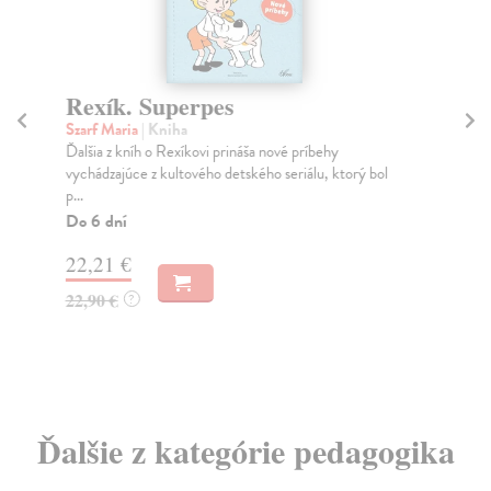
Rexík. Superpes
Szarf Maria
| Kniha
Čí
Ďalšia z kníh o Rexíkovi prináša nové príbehy
Lou
vychádzajúce z kultového detského seriálu, ktorý bol
Tát
p...
pro
Do 6 dní
bo..
22,21 €
22,90 €
?
6,
Ďalšie z kategórie pedagogika