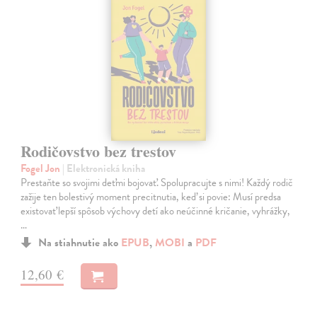
Rodičovstvo bez trestov
Fogel Jon
| Elektronická kniha
Prestaňte so svojimi deťmi bojovať. Spolupracujte s nimi! Každý rodič
zažije ten bolestivý moment precitnutia, keď si povie: Musí predsa
existovať lepší spôsob výchovy detí ako neúčinné kričanie, vyhrážky,
…
Na stiahnutie ako
EPUB
,
MOBI
a
PDF
12,60 €