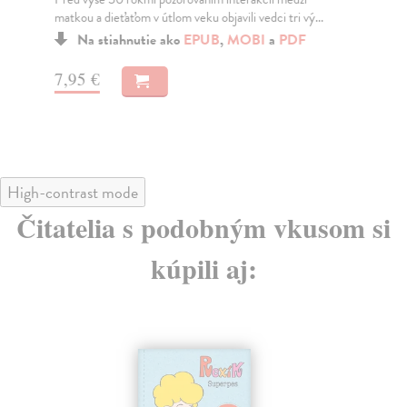
matkou a dieťaťom v útlom veku objavili vedci tri vý...
mať
Na stiahnutie ako
EPUB
,
MOBI
a
PDF
7,95 €
8,
High-contrast mode
Čitatelia s podobným vkusom si
kúpili aj: