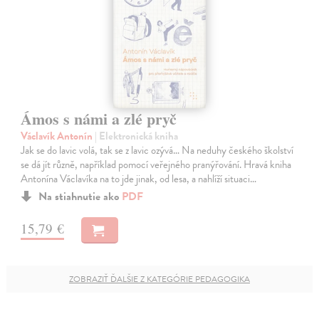
Ámos s námi a zlé pryč
Václavík Antonín
| Elektronická kniha
Jak se do lavic volá, tak se z lavic ozývá… Na neduhy českého školství
se dá jít různě, například pomocí veřejného pranýřování. Hravá kniha
Antonína Václavíka na to jde jinak, od lesa, a nahlíží situaci…
Na stiahnutie ako
PDF
15,79 €
ZOBRAZIŤ ĎALŠIE Z KATEGÓRIE PEDAGOGIKA