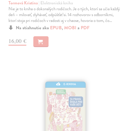
Tormová Kristína
| Elektronická kniha
Nie je to kniha o dokonalých rodičoch. Je o tých, ktorí sa učia každý
deň – milovať, zlyhávať, odpúšťať si. 14 rozhovorov s odborníkmi,
ktorí stoja pri rodičoch v radosti aj v chaose, hovoria o tom, čo…
Na stiahnutie ako
EPUB
,
MOBI
a
PDF
16,00 €
E-KNIHA