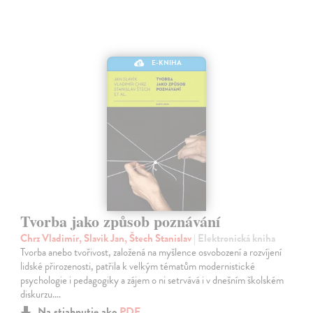
E-KNIHA
Tvorba jako způsob poznávání
Chrz Vladimír, Slavik Jan, Štech Stanislav
| Elektronická kniha
Tvorba anebo tvořivost, založená na myšlence osvobození a rozvíjení
lidské přirozenosti, patřila k velkým tématům modernistické
psychologie i pedagogiky a zájem o ni setrvává i v dnešním školském
diskurzu.…
Na stiahnutie ako
PDF