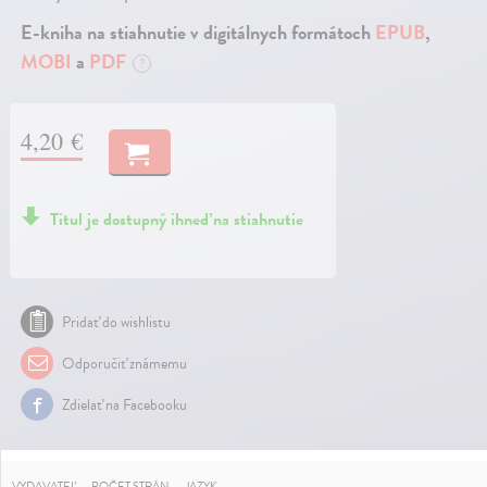
E-kniha na stiahnutie v digitálnych formátoch
EPUB
,
MOBI
a
PDF
?
4,20 €
Titul je dostupný ihneď na stiahnutie
Pridať do wishlistu
Odporučiť známemu
Zdielať na Facebooku
VYDAVATEĽ
POČET STRÁN
JAZYK