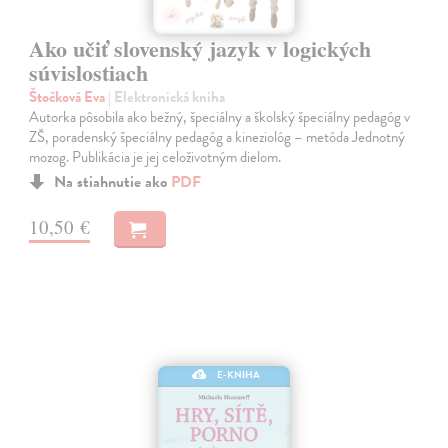
Ako učiť slovenský jazyk v logických
súvislostiach
Štočková Eva
| Elektronická kniha
Autorka pôsobila ako bežný, špeciálny a školský špeciálny pedagóg v
ZŠ, poradenský špeciálny pedagóg a kineziológ – metóda Jednotný
mozog. Publikácia je jej celoživotným dielom.
Na stiahnutie ako
PDF
10,50 €
E-KNIHA