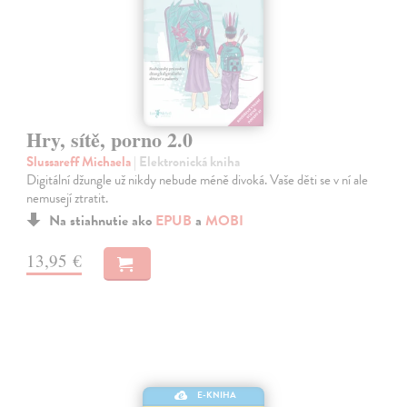
Hry, sítě, porno 2.0
Slussareff Michaela
| Elektronická kniha
Digitální džungle už nikdy nebude méně divoká. Vaše děti se v ní ale
nemusejí ztratit.
Na stiahnutie ako
EPUB
a
MOBI
13,95 €
E-KNIHA