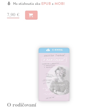
Na stiahnutie ako
EPUB
a
MOBI
7,90 €
E-KNIHA
O rodičovaní