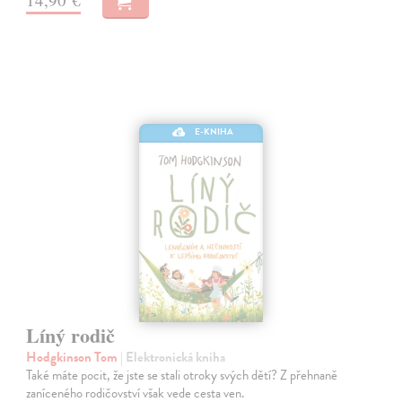
E-KNIHA
Líný rodič
Hodgkinson Tom
| Elektronická kniha
Také máte pocit, že jste se stali otroky svých dětí? Z přehnaně
zaníceného rodičovství však vede cesta ven.