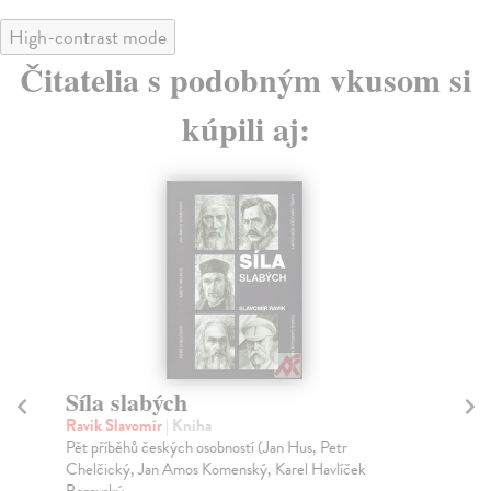
High-contrast mode
Čitatelia s podobným vkusom si
kúpili aj:
Síla slabých
Sí
Ravik Slavomír
| Kniha
Wa
Pět příběhů českých osobností (Jan Hus, Petr
Til
Chelčický, Jan Amos Komenský, Karel Havlíček
jej
Borovský, ...