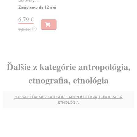
Za
Zasielame do 12 dní
18
6,79 €
18
7,00 €
?
Ďalšie z kategórie antropológia,
etnografia, etnológia
ZOBRAZIŤ ĎALŠIE Z KATEGÓRIE ANTROPOLÓGIA, ETNOGRAFIA,
ETNOLÓGIA