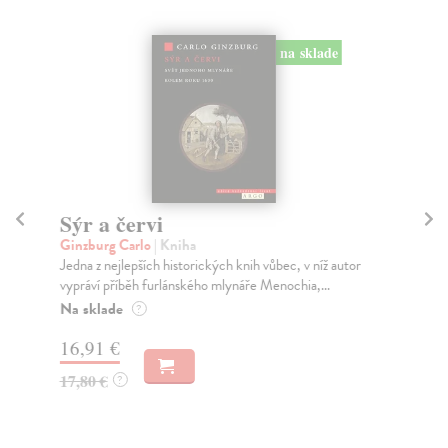
na sklade
Sýr a červi
J
Ginzburg Carlo
| Kniha
Da
Jedna z nejlepších historických knih vůbec, v níž autor
V k
vypráví příběh furlánského mlynáře Menochia,...
zas
Na sklade
Na
?
16,91 €
15
17,80 €
16
?