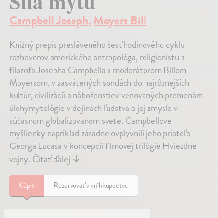
Síla mýtu
Campbell Joseph
,
Moyers Bill
Knižný prepis presláveného šesťhodinového cyklu
rozhovorov amerického antropológa, religionistu a
filozofa Josepha Campbella s moderátorom Billom
Moyersom, v zasvätených sondách do najrôznejších
kultúr, civilizácií a náboženstiev venovaných premenám
úlohymytológie v dejinách ľudstva a jej zmysle v
súčasnom globalizovanom svete. Campbellove
myšlienky napríklad zásadne ovplyvnili jeho priateľa
Georga Lucasa v koncepcii filmovej trilógie Hviezdne
vojny.
Čítať ďalej
↓
Kúpiť
Rezervovať v kníhkupectve