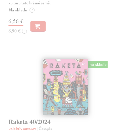
kulturu této krásné země.
Na sklade
?
6,56 €
6,90 €
?
na sklade
Raketa 40/2024
kolektív autorov
| Časopis