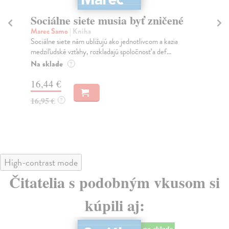
Sociálne siete musia byť zničené
S
K
Marec Samo
| Kniha
Sociálne siete nám ubližujú ako jednotlivcom a kazia
Mik
medziľudské vzťahy, rozkladajú spoločnosť a def...
Mon
o k
Na sklade
?
Na
16,44 €
23
16,95 €
?
24
High-contrast mode
Čitatelia s podobným vkusom si
kúpili aj:
na sklade