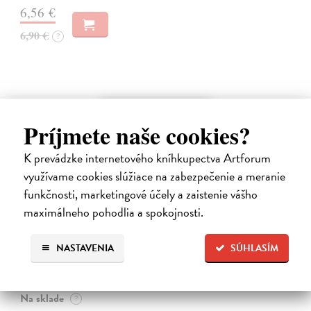
6,56 €
6,90 €
?
na sklade
Príjmete naše cookies?
K prevádzke internetového kníhkupectva Artforum
využívame cookies slúžiace na zabezpečenie a meranie
funkčnosti, marketingové účely a zaistenie vášho
maximálneho pohodlia a spokojnosti.
Raketa 46/2026
NASTAVENIA
SÚHLASÍM
kolektív autorov
| Časopis
Téma: Humor. Kdy a proč se nejčastěji smějeme a jak vtipkují zvířata.
Na sklade
?