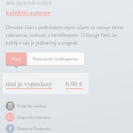
děti chytrých rodičů
kolektív autorov
Deviate číslo s podtitulom inými očami sa venuje téme
tolerancie, inakosti a hendikepom. Oslavuje fakt, že
každý z nás je jedinečný a originál.
Kúpiť
Rezervovať v kníhkupectve
titul je vypredaný
6,90 €
Pridať do wishlistu
Odporučiť známemu
Zdielať na Facebooku