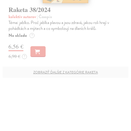
Raketa 38/2024
kolektív autorov
| Časopis
Téma: jablko. Proč jablka plavou a jsou zdravá, jakou roli hrají v
pohádkách a mýtech a co symbolizují na dlaních králů.
Na sklade
?
6,56 €
6,90 €
?
ZOBRAZIŤ ĎALŠIE Z KATEGÓRIE RAKETA