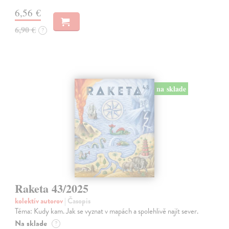
6,56 €
6,90 €
?
na sklade
Raketa 43/2025
kolektív autorov
| Časopis
Téma: Kudy kam. Jak se vyznat v mapách a spolehlivě najít sever.
Na sklade
?