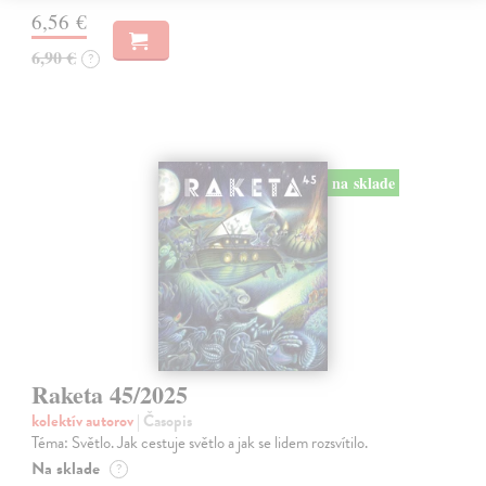
6,56 €
6,90 €
?
na sklade
Raketa 45/2025
kolektív autorov
| Časopis
Téma: Světlo. Jak cestuje světlo a jak se lidem rozsvítilo.
Na sklade
?