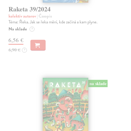
Raketa 39/2024
kolektív autorov
| Časopis
Téma: Řeka. Jak se řeka mění, kde začíná a kam plyne.
Na sklade
?
6,56 €
6,90 €
?
na sklade