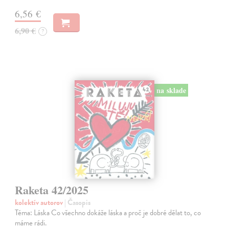
6,56 €
6,90 €
?
na sklade
Raketa 42/2025
kolektív autorov
| Časopis
Téma: Láska Co všechno dokáže láska a proč je dobré dělat to, co
máme rádi.