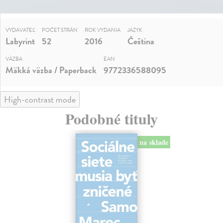
VYDAVATEĽ
POČET STRÁN
ROK VYDANIA
JAZYK
Labyrint
52
2016
Čeština
VÄZBA
EAN
Mäkká väzba / Paperback
9772336588095
High-contrast mode
Podobné tituly
na sklade