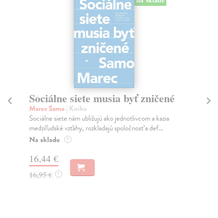
Sociálne siete musia byť zničené
S
K
Marec Samo
| Kniha
Sociálne siete nám ubližujú ako jednotlivcom a kazia
Mik
medziľudské vzťahy, rozkladajú spoločnosť a def...
Mon
o k
Na sklade
?
Na
16,44 €
23
16,95 €
?
24