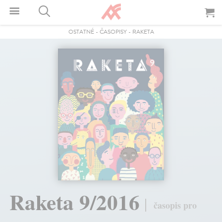
OSTATNÉ
-
ČASOPISY
-
RAKETA
Raketa 9/2016
časopis pro