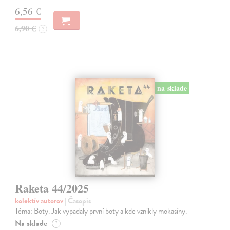
6,56 €
6,90 €
?
na sklade
Raketa 44/2025
kolektív autorov
| Časopis
Téma: Boty. Jak vypadaly první boty a kde vznikly mokasíny.
Na sklade
?