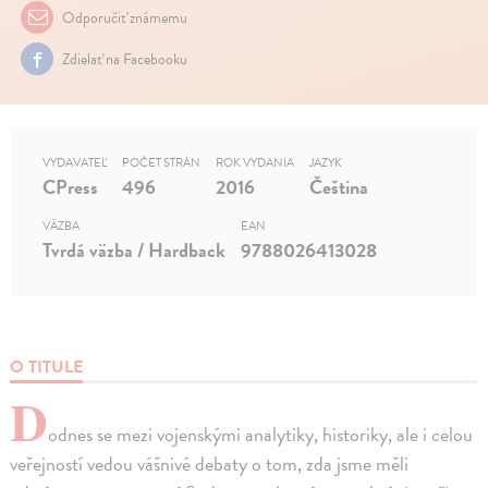
Odporučiť známemu
Zdielať na Facebooku
VYDAVATEĽ
POČET STRÁN
ROK VYDANIA
JAZYK
CPress
496
2016
Čeština
VÄZBA
EAN
Tvrdá väzba / Hardback
9788026413028
O TITULE
D
odnes se mezi vojenskými analytiky, historiky, ale i celou
veřejností vedou vášnivé debaty o tom, zda jsme měli