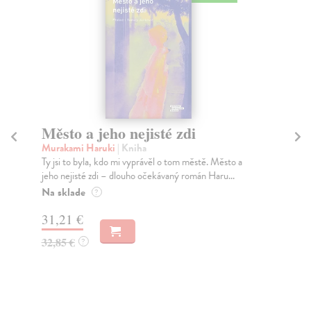
Město a jeho nejisté zdi
Tr
Murakami Haruki
| Kniha
Ma
Ty jsi to byla, kdo mi vyprávěl o tom městě. Město a
JE
jeho nejisté zdi – dlouho očekávaný román Haru...
NAŠ
muž
Na sklade
?
Za
31,21 €
22
32,85 €
?
24