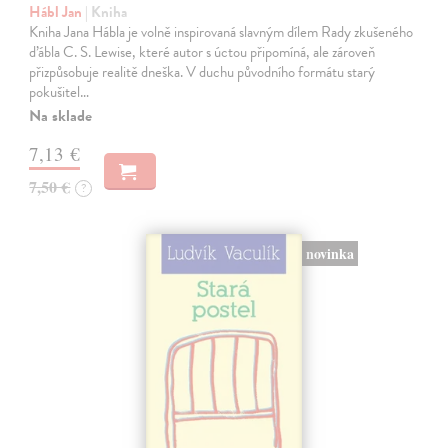
Hábl Jan
| Kniha
Kniha Jana Hábla je volně inspirovaná slavným dílem Rady zkušeného
ďábla C. S. Lewise, které autor s úctou připomíná, ale zároveň
přizpůsobuje realitě dneška. V duchu původního formátu starý
pokušitel…
Na sklade
7,13 €
7,50 €
?
novinka