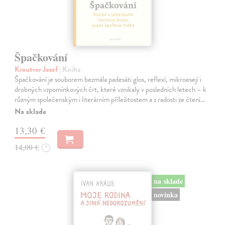
Špačkování
Kroutvor Josef
| Kniha
Špačkování je souborem bezmála padesáti glos, reflexí, mikroesejí i
drobných vzpomínkových črt, které vznikaly v posledních letech – k
různým společenským i literárním příležitostem a z radosti ze čtení…
Na sklade
13,30 €
14,00 €
?
na sklade
novinka