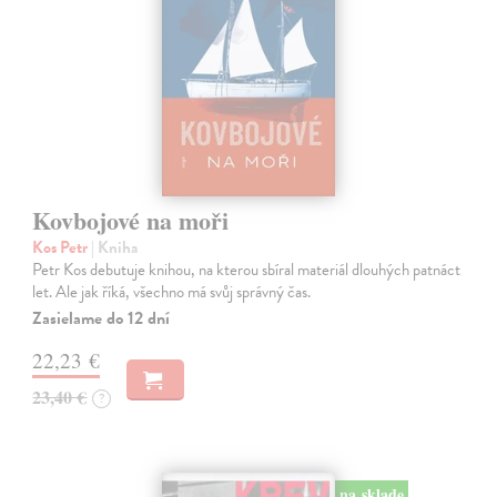
Kovbojové na moři
Kos Petr
| Kniha
Petr Kos debutuje knihou, na kterou sbíral materiál dlouhých patnáct
let. Ale jak říká, všechno má svůj správný čas.
Zasielame do 12 dní
22,23 €
23,40 €
?
na sklade