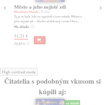
Město a jeho nejisté zdi
Tr
Murakami Haruki
| Kniha
Ma
Ty jsi to byla, kdo mi vyprávěl o tom městě. Město a
JE
jeho nejisté zdi – dlouho očekávaný román Haru...
NAŠ
muž
Na sklade
?
Za
31,21 €
22
32,85 €
?
24
High-contrast mode
Čitatelia s podobným vkusom si
kúpili aj:
na sklade