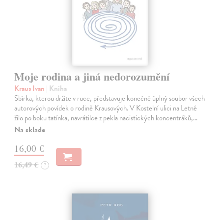
Moje rodina a jiná nedorozumění
Kraus Ivan
| Kniha
Sbírka, kterou držíte v ruce, představuje konečně úplný soubor všech
autorových povídek o rodině Krausových. V Kostelní ulici na Letné
žilo po boku tatínka, navrátilce z pekla nacistických koncentráků,…
Na sklade
16,00 €
16,49 €
?