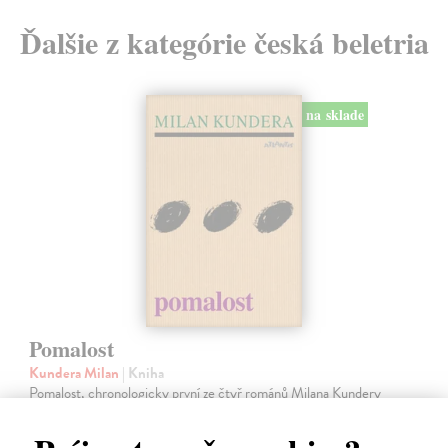
Ďalšie z kategórie česká beletria
na sklade
Pomalost
Kundera Milan
| Kniha
Pomalost, chronologicky první ze čtyř románů Milana Kundery
napsaných francouzsky, vychází v českém překladu Anny
Kareninové. Vydávání Kunderových románů v českém jazyce se