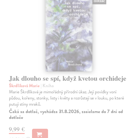
dotlač
Jak dlouho se spí, když kvetou orchideje
Škrdlíková Marie
| Kniha
Marie Škrdlíková je mimořádný přírodní úkaz. Její povídky voní
půdou, kořeny, stonky, listy i květy a rozrůstají se v louku, po které
putují stíny mraků.
Čaká sa dotlač, vychádza 31.8.2026, zasielame do 7 dní od
dotlače
9,99 €