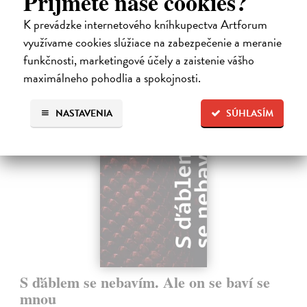
Príjmete naše cookies?
uzavírá.
Na sklade
K prevádzke internetového kníhkupectva Artforum
využívame cookies slúžiace na zabezpečenie a meranie
14,73 €
funkčnosti, marketingové účely a zaistenie vášho
15,50 €
?
maximálneho pohodlia a spokojnosti.
NASTAVENIA
SÚHLASÍM
na sklade
S ďáblem se nebavím. Ale on se baví se
mnou