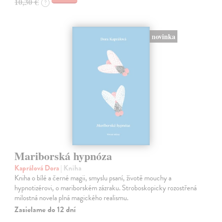
10,30 €
?
novinka
Mariborská hypnóza
Kaprálová Dora
| Kniha
Kniha o bílé a černé magii, smyslu psaní, životě mouchy a
hypnotizérovi, o mariborském zázraku. Stroboskopicky rozostřená
milostná novela plná magického realismu.
Zasielame do 12 dní