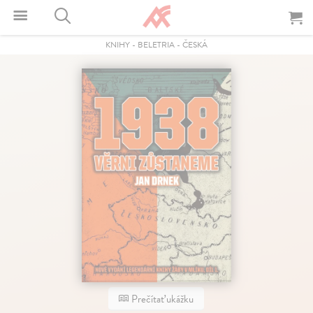
KNIHY
-
BELETRIA
-
ČESKÁ
Prečítať ukážku