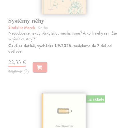
Systémy něhy
Šindelka Marek
| Kniha
Nepodobá se někdy lidský život mechanismu? A kolik něhy se může
skrývat ve stroji?
Čaká sa dotlač, vychádza 1.9.2026, zasielame do 7 dní od
dotlače
22,33 €
23,50 €
?
na sklade