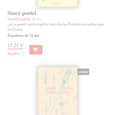
Stará postel
Vaculík Ludvík
| Kniha
„Je to paměť mých smyslů a mého ducha. Prožívám své pohlaví jako
chuť světa.
Zasielame do 12 dní
15,21 €
16,90 €
?
dotlač