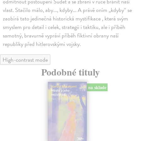
odmítnout postoupení Sudet a se zbraní v ruce bránit naši
vlast. Stačilo málo, aby..., kdyby... A právě oním „kdyby“ se
zaobírá tato jedinečná historická mystifikace , která svým
smyslem pro detail i celek, strategii i taktiku, ale i příběh
samotný, bravurně vypráví příběh fiktivní obrany naší
republiky před hitlerovskými vojsky.
High-contrast mode
Podobné tituly
na sklade