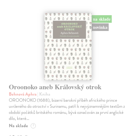
na sklade
novinka
Oroonoko aneb Královský otrok
Behnová Aphra
| Kniha
OROONOKO (1688), bizarní barokní příběh afrického prince
uvrženého do otroctví v Surinamu, patří k nejvýznamnějším textům z
období počátků britského románu, bývá označován za první anglické
dílo, které…
Na sklade
?