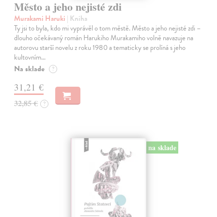
Město a jeho nejisté zdi
Murakami Haruki
| Kniha
Ty jsi to byla, kdo mi vyprávěl o tom městě. Město a jeho nejisté zdi –
dlouho očekávaný román Harukiho Murakamiho volně navazuje na
autorovu starší novelu z roku 1980 a tematicky se prolíná s jeho
kultovním…
Na sklade
?
31,21 €
32,85 €
?
na sklade