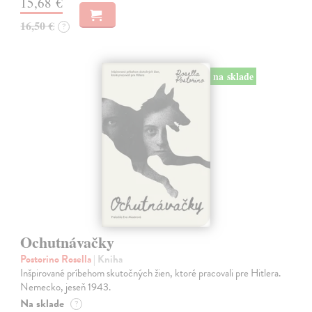
15,68 €
16,50 €
?
na sklade
Ochutnávačky
Postorino Rosella
| Kniha
Inšpirované príbehom skutočných žien, ktoré pracovali pre Hitlera.
Nemecko, jeseň 1943.
Na sklade
?