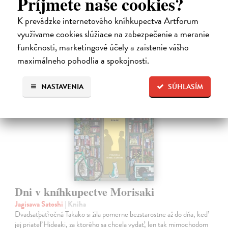
Príjmete naše cookies?
22,33 €
K prevádzke internetového kníhkupectva Artforum
využívame cookies slúžiace na zabezpečenie a meranie
23,50 €
?
funkčnosti, marketingové účely a zaistenie vášho
maximálneho pohodlia a spokojnosti.
na sklade
novinka
NASTAVENIA
SÚHLASÍM
Dni v kníhkupectve Morisaki
Jagisawa Satoshi
| Kniha
Dvadsaťpäťročná Takako si žila pomerne bezstarostne až do dňa, keď
jej priateľ Hideaki, za ktorého sa chcela vydať, len tak mimochodom