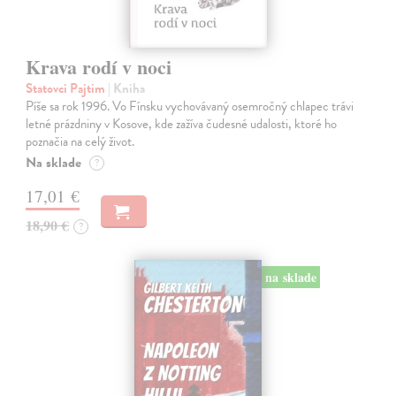
Krava rodí v noci
Statovci Pajtim
| Kniha
Píše sa rok 1996. Vo Fínsku vychovávaný osemročný chlapec trávi
letné prázdniny v Kosove, kde zažíva čudesné udalosti, ktoré ho
poznačia na celý život.
Na sklade
?
17,01 €
18,90 €
?
na sklade