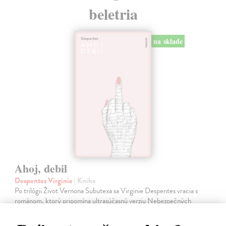
beletria
na sklade
Ahoj, debil
Despentes Virginie
| Kniha
Po trilógii Život Vernona Subutexa sa Virginie Despentes vracia s
románom, ktorý pripomína ultrasúčasnú verziu Nebezpečných
známostí. Ide o príbeh plný hnevu aj útechy, vzdoru aj prijatia.
Na sklade
?