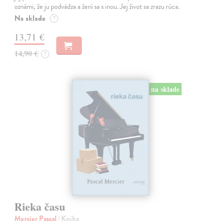
oznámi, že ju podvádza a žení sa s inou. Jej život sa zrazu rúca.
Na sklade
?
13,71 €
14,90 €
?
na sklade
Rieka času
Mercier Pascal
| Kniha