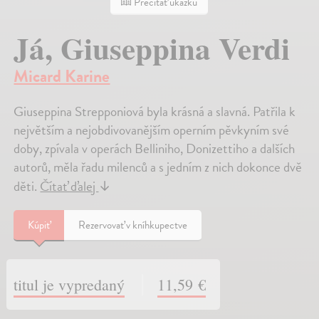
Prečítať ukážku
Já, Giuseppina Verdi
Micard Karine
Giuseppina Strepponiová byla krásná a slavná. Patřila k
největším a nejobdivovanějším operním pěvkyním své
doby, zpívala v operách Belliniho, Donizettiho a dalších
autorů, měla řadu milenců a s jedním z nich dokonce dvě
děti.
Čítať ďalej
↓
Kúpiť
Rezervovať v kníhkupectve
titul je vypredaný
11,59 €