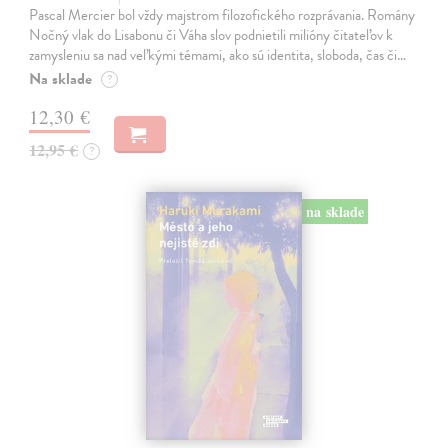
Pascal Mercier bol vždy majstrom filozofického rozprávania. Romány
Nočný vlak do Lisabonu či Váha slov podnietili milióny čitateľov k
zamysleniu sa nad veľkými témami, ako sú identita, sloboda, čas či…
Na sklade
?
12,30 €
12,95 €
?
na sklade