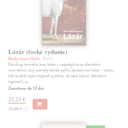
Lázár (české vydanie)
Biedermann Nelio
| Kniha
Na okraji temného lesa, kdesi v rozpadajícím se uherském
mocnářství, stojí osamělý zámek patřící dynastii von Lázár – místo,
kde se dědí nejen majetek a jméno, ale také úzkost, šílenství a
tajemství, o…
Zasielame do 12 dní
22,23 €
23,40 €
?