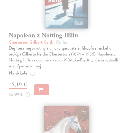
Napoleon z Notting Hillu
Chesterton Gilbert Keith
| Kniha
Dej literárnej prvotiny anglický spisovateľa, filozofa a laického
teológa Gilberta Keitha Chestertona (1874 – 1936) Napoleon z
Notting Hillu sa odohráva v roku 1984, keď sa Angličania rozhodli
zriecť parlamentnej…
Na sklade
?
15,19 €
15,99 €
?