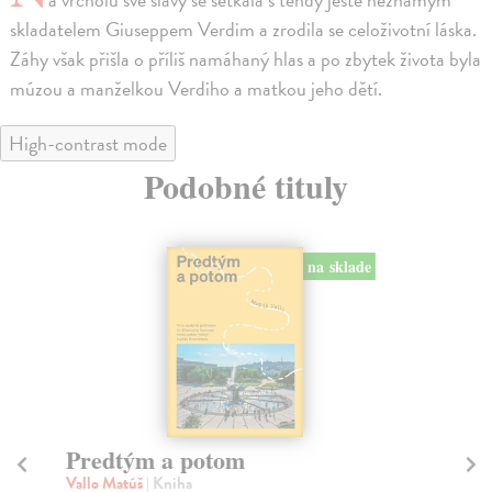
skladatelem Giuseppem Verdim a zrodila se celoživotní láska.
Záhy však přišla o příliš namáhaný hlas a po zbytek života byla
múzou a manželkou Verdiho a matkou jeho dětí.
High-contrast mode
Podobné tituly
na sklade
Predtým a potom
Mě
Vallo Matúš
| Kniha
Mu