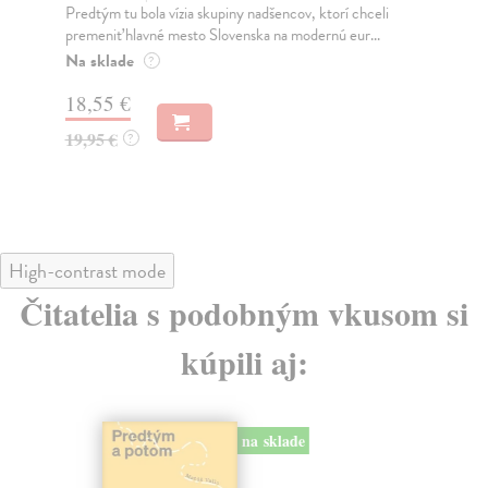
Predtým tu bola vízia skupiny nadšencov, ktorí chceli
Ty 
premeniť hlavné mesto Slovenska na modernú eur...
jeh
Na sklade
Na
?
18,55 €
31
19,95 €
32
?
High-contrast mode
Čitatelia s podobným vkusom si
kúpili aj:
na sklade