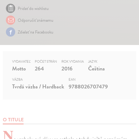
Pridať do wishlistu
Odporučiť známemu
Zdielať na Facebooku
VYDAVATEĽ
POČET STRÁN
ROK VYDANIA
JAZYK
Motto
264
2016
Čeština
VÄZBA
EAN
Tvrdá väzba / Hardback
9788026707479
O TITULE
N
a vrcholu své slávy se setkala s tehdy ještě neznámým