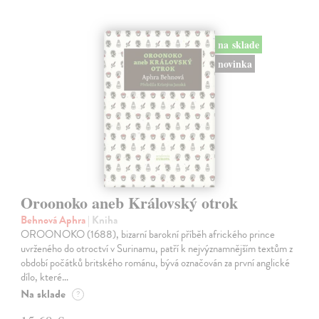
na sklade
novinka
Oroonoko aneb Královský otrok
Behnová Aphra
| Kniha
OROONOKO (1688), bizarní barokní příběh afrického prince
uvrženého do otroctví v Surinamu, patří k nejvýznamnějším textům z
období počátků britského románu, bývá označován za první anglické
dílo, které…
Na sklade
?