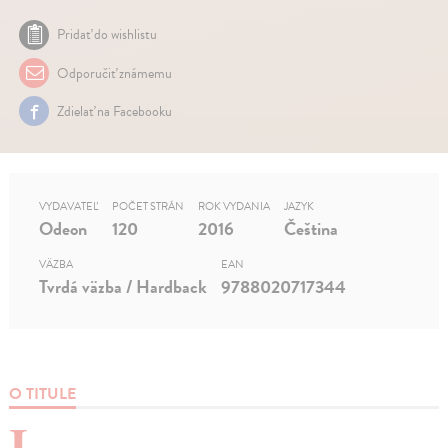
Pridať do wishlistu
Odporučiť známemu
Zdielať na Facebooku
VYDAVATEĽ
POČET STRÁN
ROK VYDANIA
JAZYK
Odeon
120
2016
Čeština
VÄZBA
EAN
Tvrdá väzba / Hardback
9788020717344
O TITULE
I