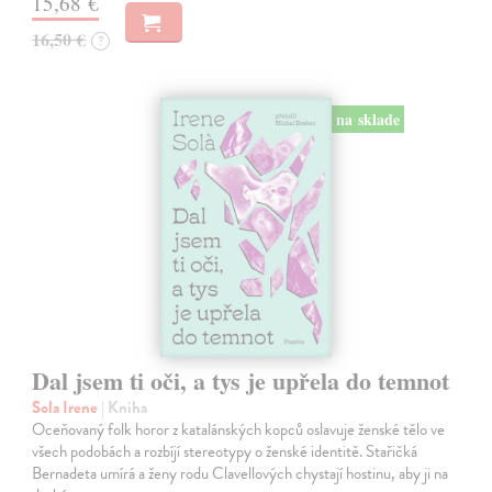
15,68 €
16,50 €
?
na sklade
Dal jsem ti oči, a tys je upřela do temnot
Sola Irene
| Kniha
Oceňovaný folk horor z katalánských kopců oslavuje ženské tělo ve
všech podobách a rozbíjí stereotypy o ženské identitě. Stařičká
Bernadeta umírá a ženy rodu Clavellových chystají hostinu, aby ji na