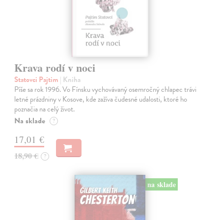
Krava rodí v noci
Statovci Pajtim
| Kniha
Píše sa rok 1996. Vo Fínsku vychovávaný osemročný chlapec trávi
letné prázdniny v Kosove, kde zažíva čudesné udalosti, ktoré ho
poznačia na celý život.
Na sklade
?
17,01 €
18,90 €
?
na sklade