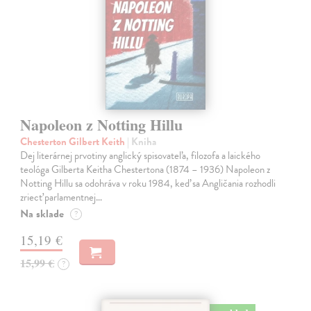
Napoleon z Notting Hillu
Chesterton Gilbert Keith
| Kniha
Dej literárnej prvotiny anglický spisovateľa, filozofa a laického
teológa Gilberta Keitha Chestertona (1874 – 1936) Napoleon z
Notting Hillu sa odohráva v roku 1984, keď sa Angličania rozhodli
zriecť parlamentnej…
Na sklade
?
15,19 €
15,99 €
?