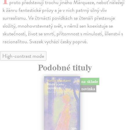
proto představují trochu jiného Márqueze, neboť náležejí
k žánru fantastické prózy a je v nich patrný silný vliv
surrealismu. Ve čtrnácti povídkách se čtenáři přestavuje
složitý, mnohovrstevnatý svět, v němž sen koexistuje se
skutečností, život se smrtí, přítomnost s minulostí, šílenství s
racionalitou. Svazek vychází česky poprvé.
High-contrast mode
Podobné tituly
na sklade
novinka