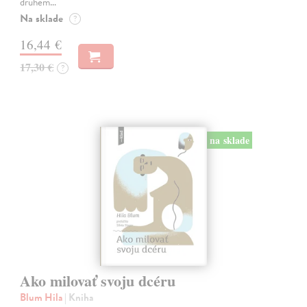
druhém…
Na sklade
?
16,44 €
17,30 €
?
na sklade
Ako milovať svoju dcéru
Blum Hila
| Kniha