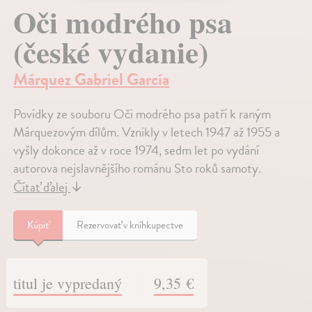
Oči modrého psa
(české vydanie)
Márquez Gabriel García
Povídky ze souboru Oči modrého psa patří k raným
Márquezovým dílům. Vznikly v letech 1947 až 1955 a
vyšly dokonce až v roce 1974, sedm let po vydání
autorova nejslavnějšího románu Sto roků samoty.
Čítať ďalej
↓
Kúpiť
Rezervovať v kníhkupectve
titul je vypredaný
9,35 €