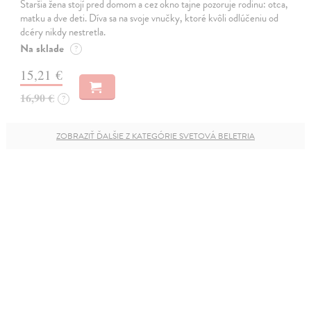
Staršia žena stojí pred domom a cez okno tajne pozoruje rodinu: otca,
matku a dve deti. Díva sa na svoje vnučky, ktoré kvôli odlúčeniu od
dcéry nikdy nestretla.
Na sklade
?
15,21 €
16,90 €
?
ZOBRAZIŤ ĎALŠIE Z KATEGÓRIE SVETOVÁ BELETRIA