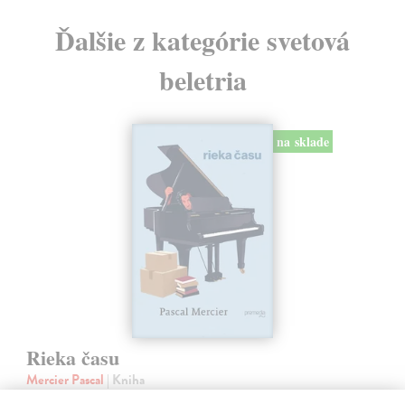
Ďalšie z kategórie svetová
beletria
na sklade
Rieka času
Mercier Pascal
| Kniha
Pascal Mercier bol vždy majstrom filozofického rozprávania. Romány