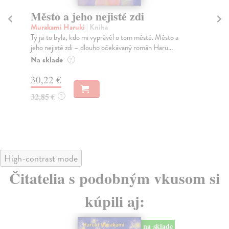
Město a jeho nejisté zdi
So
Murakami Haruki
| Kniha
Ma
Ty jsi to byla, kdo mi vyprávěl o tom městě. Město a
Soc
jeho nejisté zdi – dlouho očekávaný román Haru...
med
Na sklade
Na
?
30,22 €
16
32,85 €
16
?
High-contrast mode
Čitatelia s podobným vkusom si
kúpili aj:
na sklade