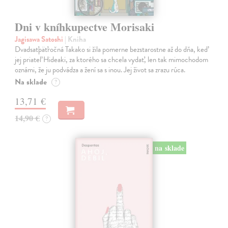
Dni v kníhkupectve Morisaki
Jagisawa Satoshi
| Kniha
Dvadsaťpäťročná Takako si žila pomerne bezstarostne až do dňa, keď
jej priateľ Hideaki, za ktorého sa chcela vydať, len tak mimochodom
oznámi, že ju podvádza a žení sa s inou. Jej život sa zrazu rúca.
Na sklade
?
13,71 €
14,90 €
?
na sklade