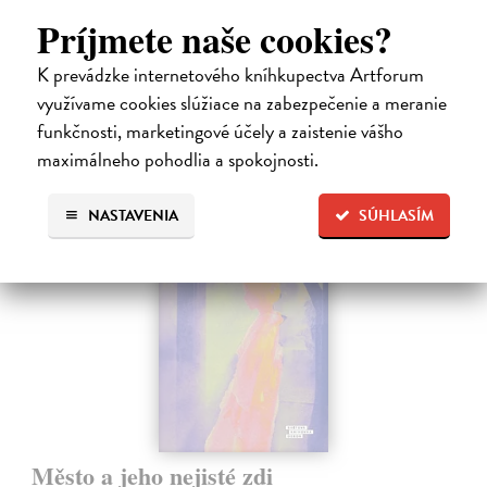
Nočný vlak do Lisabonu či Váha slov podnietili milióny čitateľov k
Príjmete naše cookies?
zamysleniu sa nad veľkými témami, ako sú identita, sloboda, čas či…
Na sklade
?
K prevádzke internetového kníhkupectva Artforum
využívame cookies slúžiace na zabezpečenie a meranie
12,30 €
funkčnosti, marketingové účely a zaistenie vášho
12,95 €
?
maximálneho pohodlia a spokojnosti.
na sklade
NASTAVENIA
SÚHLASÍM
novinka
Město a jeho nejisté zdi