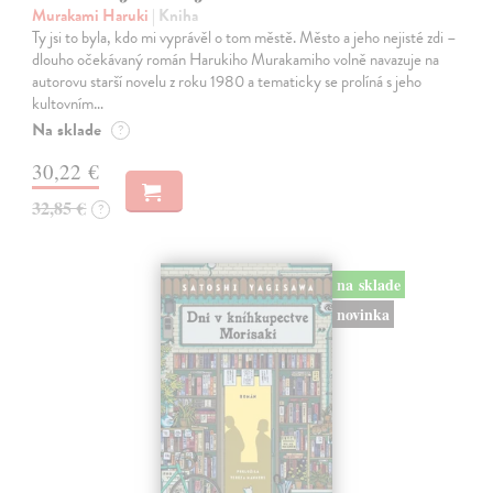
Murakami Haruki
| Kniha
Ty jsi to byla, kdo mi vyprávěl o tom městě. Město a jeho nejisté zdi –
dlouho očekávaný román Harukiho Murakamiho volně navazuje na
autorovu starší novelu z roku 1980 a tematicky se prolíná s jeho
kultovním…
Na sklade
?
30,22 €
32,85 €
?
na sklade
novinka