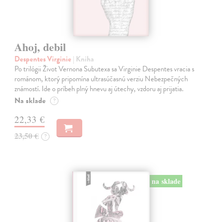
Ahoj, debil
Despentes Virginie
| Kniha
Po trilógii Život Vernona Subutexa sa Virginie Despentes vracia s
románom, ktorý pripomína ultrasúčasnú verziu Nebezpečných
známostí. Ide o príbeh plný hnevu aj útechy, vzdoru aj prijatia.
Na sklade
?
22,33 €
23,50 €
?
na sklade