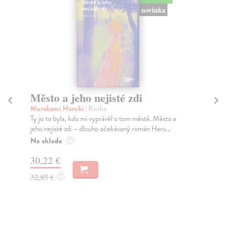
novinka
Město a jeho nejisté zdi
So
Murakami Haruki
| Kniha
Ma
Ty jsi to byla, kdo mi vyprávěl o tom městě. Město a
Soc
jeho nejisté zdi – dlouho očekávaný román Haru...
med
Na sklade
Na
?
30,22 €
16
32,85 €
16
?