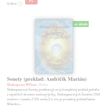
9,30 €
?
na sklade
Sonety (preklad: Andričík Marián)
Shakespeare William
| Kniha
Shakespearove Sonety predstavujú nový kompletný preklad jedného
z najväčších skvostov svetovej lyriky, Shakespearových Sonetov (154
sonetov v rozsahu 2 155 veršov); k nim je priradený preklad básne
Milenkin…