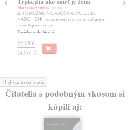
Trpkejšia ako smrť je žena
P
Marneros Andreas
| Kniha
Bor
JE TO MOŽNO NAJVÄČŠIA REVOLÚCIA
Tát
NAŠICH DNÍ: rovnocennosť a rovnoprávnosť ženy a
Bor
muža. Vojna a mier m...
Na
Zasielame do 14 dní
18
22,05 €
19
24,50 €
?
High-contrast mode
Čitatelia s podobným vkusom si
kúpili aj: