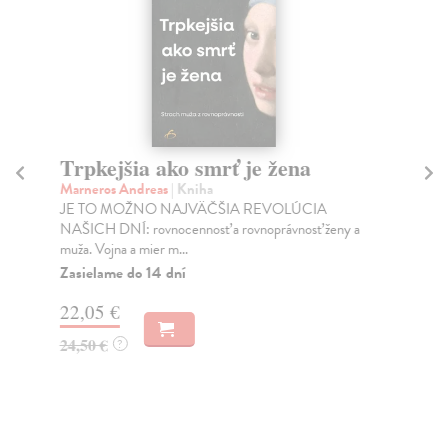
Trpkejšia ako smrť je žena
P
Marneros Andreas
| Kniha
Bor
JE TO MOŽNO NAJVÄČŠIA REVOLÚCIA
Tát
NAŠICH DNÍ: rovnocennosť a rovnoprávnosť ženy a
Bor
muža. Vojna a mier m...
Na
Zasielame do 14 dní
18
22,05 €
19
24,50 €
?