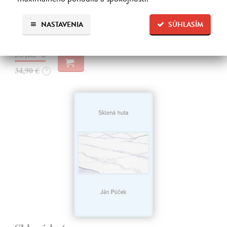
SLOVENSKÉHO KLASIKA. Nemýlia sa tí, ktorí v básnikovi
Miroslavovi Válkovi (1927 – 1991) vidia deziluzívneho analytika
ľudskej situácie.
NASTAVENIA
SÚHLASÍM
Na sklade
33,85 €
34,90 €
?