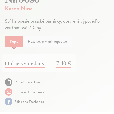
Karen Nina
Sbírka poezie pražské básnířky, otevřená výpověď o
vnitřním světě ženy.
Kúpiť
Rezervovať v kníhkupectve
titul je vypredaný
7,40 €
Pridať do wishlistu
Odporučiť známemu
Zdielať na Facebooku