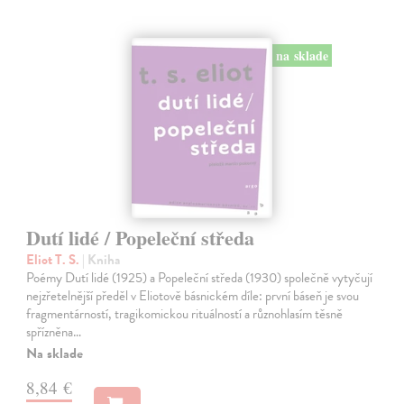
na sklade
Dutí lidé / Popeleční středa
Eliot T. S.
| Kniha
Poémy Dutí lidé (1925) a Popeleční středa (1930) společně vytyčují
nejzřetelnější předěl v Eliotově básnickém díle: první báseň je svou
fragmentárností, tragikomickou rituálností a různohlasím těsně
spřízněna…
Na sklade
8,84 €