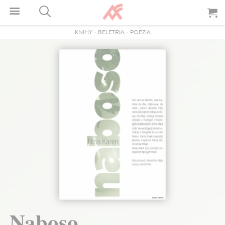
KNIHY
-
BELETRIA
-
POÉZIA
Naboso