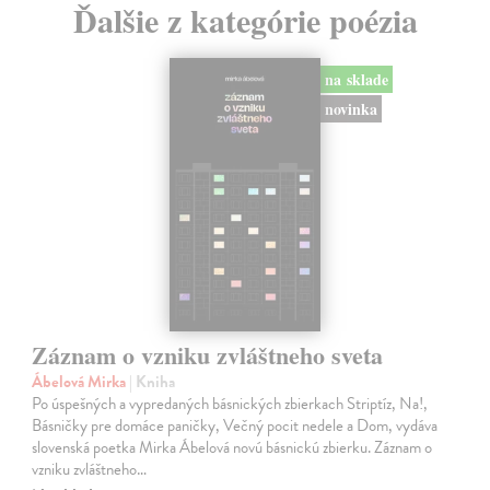
Ďalšie z kategórie poézia
na sklade
novinka
Záznam o vzniku zvláštneho sveta
Ábelová Mirka
| Kniha
Po úspešných a vypredaných básnických zbierkach Striptíz, Na!,
Básničky pre domáce paničky, Večný pocit nedele a Dom, vydáva
slovenská poetka Mirka Ábelová novú básnickú zbierku. Záznam o
vzniku zvláštneho…