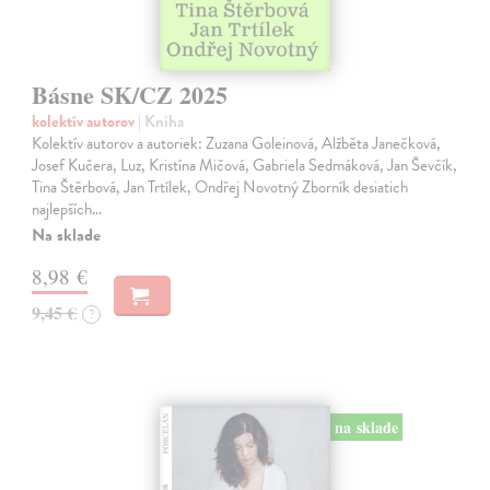
Básne SK/CZ 2025
kolektív autorov
| Kniha
Kolektív autorov a autoriek: Zuzana Goleinová, Alžběta Janečková,
Josef Kučera, Luz, Kristína Mičová, Gabriela Sedmáková, Jan Ševčík,
Tina Štěrbová, Jan Trtílek, Ondřej Novotný Zborník desiatich
najlepších…
Na sklade
8,98 €
9,45 €
?
na sklade