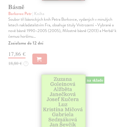
Básně
Borkovec Petr
| Kniha
Soubor tří básnických knih Petra Borkovce, vydaných v minulých
letech nakladatelstvím Fra, obsahuje tituly Vnitrozemí –Vybrané a
nové básně 1990–2005 (2005), Milostné básně (2013) a Herbář k
čemusi horšímu…
Zasielame do 12 dní
17,86 €
18,80 €
?
na sklade