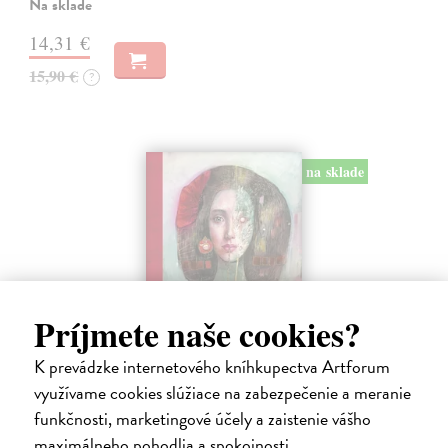
Na sklade
14,31 €
15,90 €
?
na sklade
Príjmete naše cookies?
K prevádzke internetového kníhkupectva Artforum
Miluj ma ako naozaj
využívame cookies slúžiace na zabezpečenie a meranie
Válek Miroslav
| Kniha
funkčnosti, marketingové účely a zaistenie vášho
HRANICA MEDZI NÁDEJOU A SEBAKLAMOM
maximálneho pohodlia a spokojnosti.