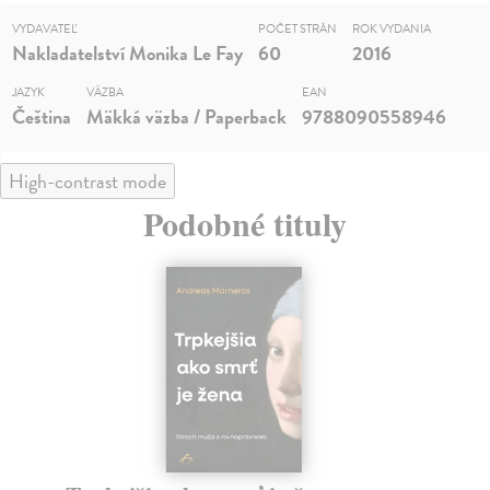
VYDAVATEĽ
POČET STRÁN
ROK VYDANIA
Nakladatelství Monika Le Fay
60
2016
JAZYK
VÄZBA
EAN
Čeština
Mäkká väzba / Paperback
9788090558946
High-contrast mode
Podobné tituly