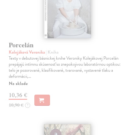
Porcelán
Kolejáková Veronika
| Kniha
Texty v debutovej básnickej knihe Veroniky Kolejákovej Porcelán
prepájajú intímnu skúsenosť so znepokojivou laboratórnou optikou:
telo je pozorované, klasifikované, tvarované, vystavené tlaku a
deformácii,…
Na sklade
10,36 €
10,90 €
?