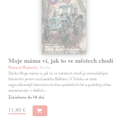
Moje máma ví, jak to ve městech chodí
Petrovič Radmila
| Kniha
Sbírka Moje máma ví, jak to ve městech chodí je mimořádným
literárním jevem současného Balkánu. V Srbsku se stala
nejprodávanější básnickou knihou posledních let a podobný ohlas
zaznamenala i v dalších…
Zasielame do 14 dní
11,80 €