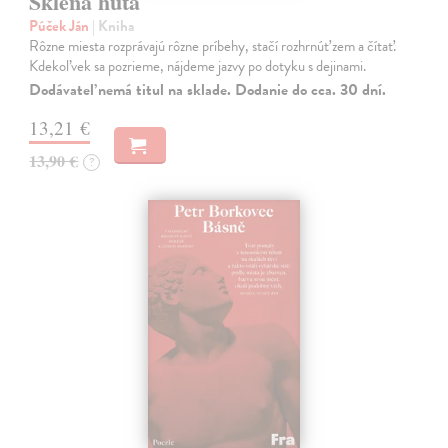
Sklená huta
Púček Ján
| Kniha
Rôzne miesta rozprávajú rôzne príbehy, stačí rozhrnúť zem a čítať.
Kdekoľvek sa pozrieme, nájdeme jazvy po dotyku s dejinami.
Dodávateľ nemá titul na sklade. Dodanie do cca. 30 dní.
13,21 €
13,90 €
?