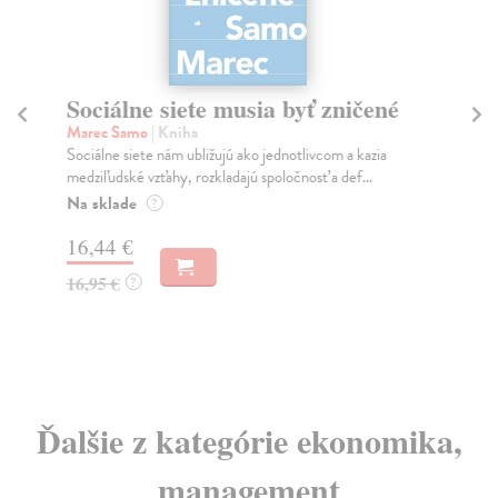
Sociálne siete musia byť zničené
S
K
Marec Samo
| Kniha
Sociálne siete nám ubližujú ako jednotlivcom a kazia
Mik
medziľudské vzťahy, rozkladajú spoločnosť a def...
Mon
o k
Na sklade
?
Na
16,44 €
23
16,95 €
?
24
Ďalšie z kategórie ekonomika,
management