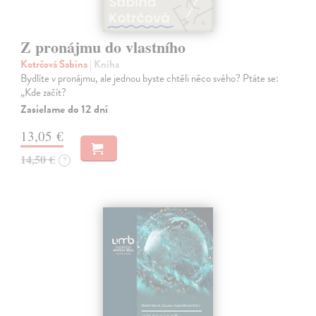
Z pronájmu do vlastního
Kotrčová Sabina
| Kniha
Bydlíte v pronájmu, ale jednou byste chtěli něco svého? Ptáte se:
„Kde začít?
Zasielame do 12 dní
13,05 €
14,50 €
?