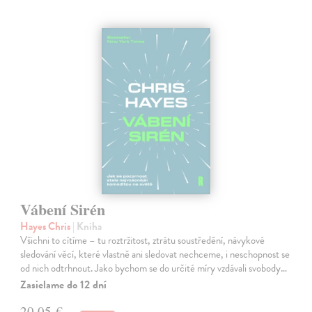
Vábení Sirén
Hayes Chris
| Kniha
Všichni to cítíme – tu roztržitost, ztrátu soustředění, návykové
sledování věcí, které vlastně ani sledovat nechceme, i neschopnost se
od nich odtrhnout. Jako bychom se do určité míry vzdávali svobody…
Zasielame do 12 dní
20,05 €