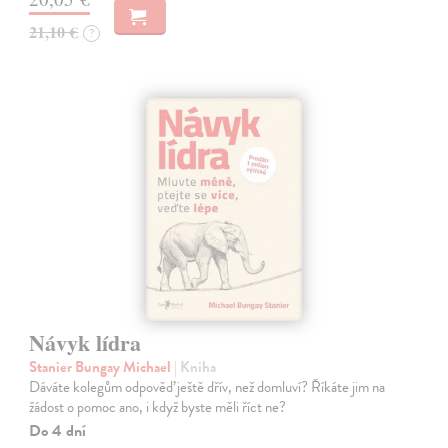
21,10 €
?
Návyk lídra
Stanier Bungay Michael
| Kniha
Dáváte kolegům odpověď ještě dřív, než domluví? Říkáte jim na
žádost o pomoc ano, i když byste měli říct ne?
Do 4 dní