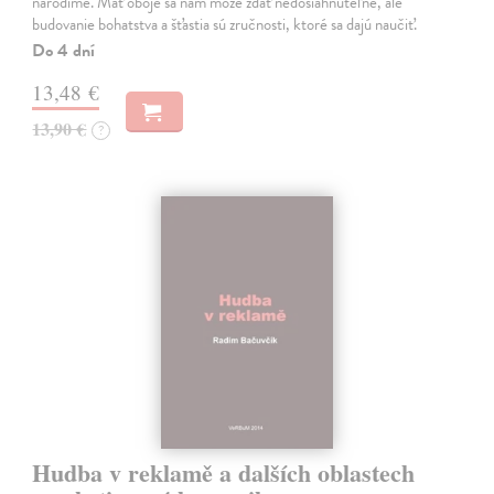
narodíme. Mať oboje sa nám môže zdať nedosiahnuteľné, ale
budovanie bohatstva a šťastia sú zručnosti, ktoré sa dajú naučiť.
Do 4 dní
13,48 €
13,90 €
?
Hudba v reklamě a dalších oblastech