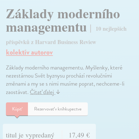
Základy moderního
managementu
10 nejlepších
příspěvků z Harvard Business Review
kolektív autorov
Základy moderního managementu. Myšlenky, které
nezestárnou Svět byznysu prochází revolučními
změnami a my se s nimi musíme poprat, nechceme-li
zaostávat.
Čítať ďalej
↓
Kúpiť
Rezervovať v kníhkupectve
titul je vypredaný
17,49 €