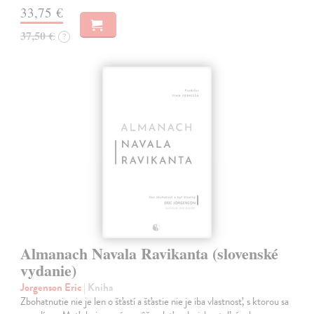
33,75 €
37,50 €
?
Almanach Navala Ravikanta (slovenské
vydanie)
Jorgenson Eric
| Kniha
Zbohatnutie nie je len o šťastí a šťastie nie je iba vlastnosť, s ktorou sa