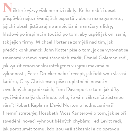
N
ěkteré výzvy však nezmizí nikdy. Kniha nabízí deset
příspěvků nejuznávanějších expertů v oboru managementu,
jejichž obsah jistě zaujme ambiciózní manažery a lídry,
hladové po inspiraci a toužící po tom, aby uspěli jak oni sami,
tak jejich firmy. Michael Porter se zamýšlí nad tím, jak
předčít konkurenci; John Kotter píše o tom, jak se vyrovnat se
změnami v rámci osmi zásadních stádií; Daniel Goleman radí,
jak využít emocionální inteligenci v zájmu maximální
výkonnosti; Peter Drucker nabízí recept, jak řídit svou vlastní
kariéru; Clay Christensen píše o uplatnění inovací v
zavedených organizacích; Tom Davenport o tom, jak díky
využívání analýz dosáhnete toho, že vám zákazníci zůstanou
věrní; Robert Kaplan a David Norton o hodnocení vaší
firemní strategie; Rosabeth Moss Kanterová o tom, jak se při
zavádění inovací vyhnout běžných chybám; Ted Levitt radí,
jak porozumět tomu, kdo jsou vaši zákazníci a co opravdu