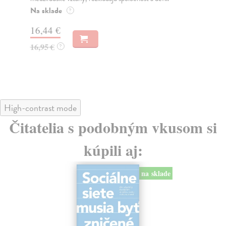
o k
Na sklade
?
Na
16,44 €
23
16,95 €
?
24
High-contrast mode
Čitatelia s podobným vkusom si
kúpili aj:
na sklade