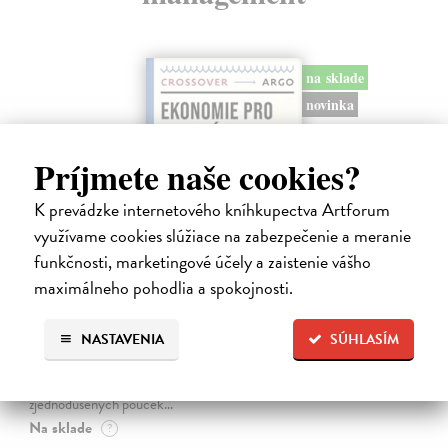
na sklade
novinka
Príjmete naše cookies?
K prevádzke internetového kníhkupectva Artforum
využívame cookies slúžiace na zabezpečenie a meranie
funkčnosti, marketingové účely a zaistenie vášho
maximálneho pohodlia a spokojnosti.
Ekonomie pro obecné blaho
Tirole Jean
| Kniha
NASTAVENIA
SÚHLASÍM
Ekonomie může pomoci realizovat společné dobro, pokud
ekonomové opustí své obvyklé role: psaní odborných článků do
vědeckých časopisů, které čtou jen jejich kolegové, nebo vypouštění
zjednodušených pouček…
Na sklade
?