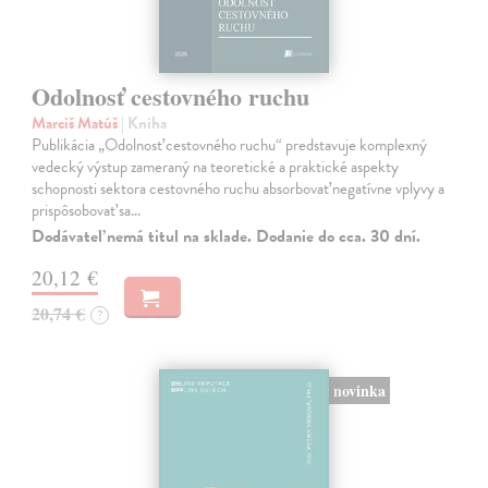
Odolnosť cestovného ruchu
Marciš Matúš
| Kniha
Publikácia „Odolnosť cestovného ruchu“ predstavuje komplexný
vedecký výstup zameraný na teoretické a praktické aspekty
schopnosti sektora cestovného ruchu absorbovať negatívne vplyvy a
prispôsobovať sa…
Dodávateľ nemá titul na sklade. Dodanie do cca. 30 dní.
20,12 €
20,74 €
?
novinka