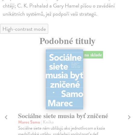
chtějí; C. K. Prahalad a Gary Hamel píšou o zavádění
unikátních systémů, jež podpoří vaši strategii.
High-contrast mode
Podobné tituly
na sklade
Sociálne siete musia byť zničené
S
K
Marec Samo
| Kniha
Sociálne siete nám ubližujú ako jednotlivcom a kazia
Mik
medziľudské vzťahy, rozkladajú spoločnosť a def...
Mon