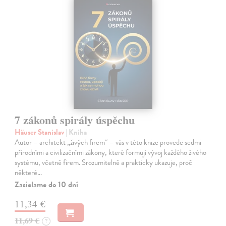
7 zákonů spirály úspěchu
Häuser Stanislav
| Kniha
Autor – architekt „živých firem“ – vás v této knize provede sedmi
přírodními a civilizačními zákony, které formují vývoj každého živého
systému, včetně firem. Srozumitelně a prakticky ukazuje, proč
některé…
Zasielame do 10 dní
11,34 €
11,69 €
?