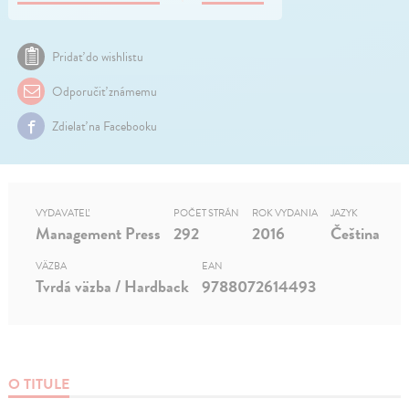
Pridať do wishlistu
Odporučiť známemu
Zdielať na Facebooku
VYDAVATEĽ
POČET STRÁN
ROK VYDANIA
JAZYK
Management Press
292
2016
Čeština
VÄZBA
EAN
Tvrdá väzba / Hardback
9788072614493
O TITULE