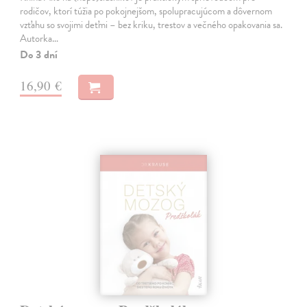
rodičov, ktorí túžia po pokojnejšom, spolupracujúcom a dôvernom
vzťahu so svojimi deťmi – bez kriku, trestov a večného opakovania sa.
Autorka…
Do 3 dní
16,90 €