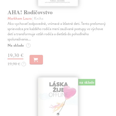
AHA! Rodičovstvo
Markham Laura
| Kniha
Ako vychovať zodpovedné, vnímavé a šťastné deti. Tento prelomový
sprievodca pre každého rodiča mení zaužívané postupy vo výchove
detí a transformuje vzťah rodiča a dieťaťa do pohodlného
spolunažívania.…
Na sklade
?
19,30 €
19,90 €
?
na sklade