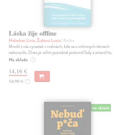
Láska žije offline
Halmkan Lívia, Žiaková Lucia
| Kniha
Mnohí z nás vyrastali v rodinách, kde sa o intímnych témach
nehovorilo. Dnes je veľmi potrebné prelomiť ľady a zmeniť to.
Na sklade
?
14,16 €
14,90 €
?
na sklade