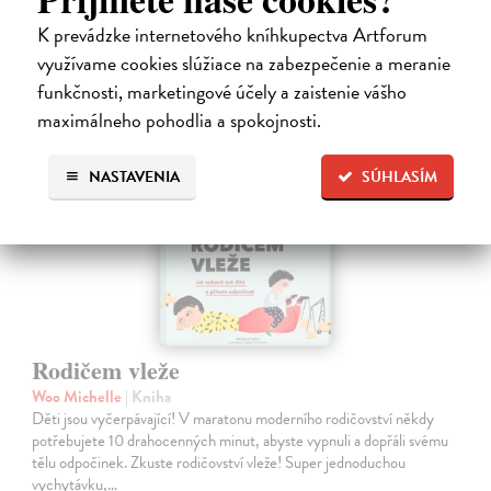
10,00 €
K prevádzke internetového kníhkupectva Artforum
využívame cookies slúžiace na zabezpečenie a meranie
funkčnosti, marketingové účely a zaistenie vášho
maximálneho pohodlia a spokojnosti.
NASTAVENIA
SÚHLASÍM
Rodičem vleže
Woo Michelle
| Kniha
Děti jsou vyčerpávající! V maratonu moderního rodičovství někdy
potřebujete 10 drahocenných minut, abyste vypnuli a dopřáli svému
tělu odpočinek. Zkuste rodičovství vleže! Super jednoduchou
vychytávku,…