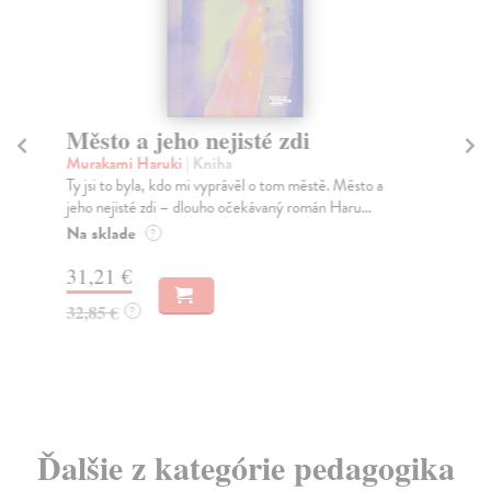
Město a jeho nejisté zdi
Tr
Murakami Haruki
| Kniha
Ma
Ty jsi to byla, kdo mi vyprávěl o tom městě. Město a
JE
jeho nejisté zdi – dlouho očekávaný román Haru...
NAŠ
muž
Na sklade
?
Za
31,21 €
22
32,85 €
?
24
Ďalšie z kategórie pedagogika