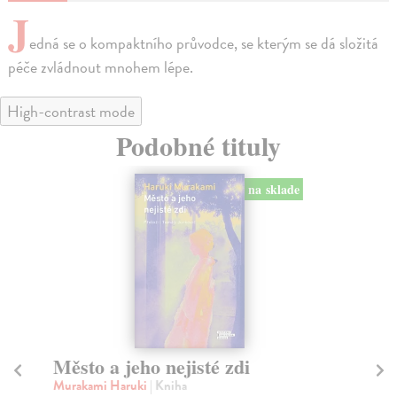
J
edná se o kompaktního průvodce, se kterým se dá složitá
péče zvládnout mnohem lépe.
High-contrast mode
Podobné tituly
na sklade
Město a jeho nejisté zdi
Tr
Murakami Haruki
| Kniha
Ma