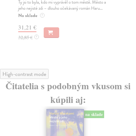
Ty jsi to byla, kdo mi vyprávěl o tom městě. Město a
JE
jeho nejisté zdi – dlouho očekávaný román Haru...
NAŠ
muž
Na sklade
?
Za
31,21 €
22
32,85 €
?
24
High-contrast mode
Čitatelia s podobným vkusom si
kúpili aj:
na sklade