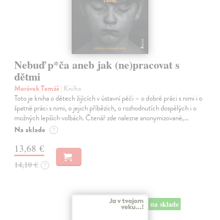
Nebuď p*ča aneb jak (ne)pracovat s
dětmi
Morávek Tomáš
| Kniha
Toto je kniha o dětech žijících v ústavní péči – o dobré práci s nimi i o
špatné práci s nimi, o jejich příbězích, o rozhodnutích dospělých i o
možných lepších volbách. Čtenář zde nalezne anonymizované,…
Na sklade
?
13,68 €
14,10 €
?
na sklade