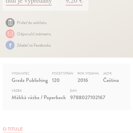
titul je vypredaný
9,20 €
Pridať do wishlistu
Odporučiť známemu
Zdielať na Facebooku
VYDAVATEĽ
POČET STRÁN
ROK VYDANIA
JAZYK
Grada Publishing
120
2016
Čeština
VÄZBA
EAN
Mäkká väzba / Paperback
9788027102167
O TITULE