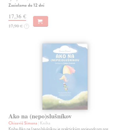
Zasielame do 12 dní
17,36 €
17,90 €
?
Ako na (nepo)slušníkov
Chicevič Simona
| Kniha
Kniha Ako na (nepo)slušníkov je praktickým sprievodcom pre