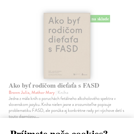
na sklade
Ako byť rodičom dieťaťa s FASD
Brown Julia, Mather Mary
| Kniha
Jedna z mála kníh o poruchách fetálneho alkoholového spektra v
slovenskom jazyku. Kniha nielen jasne a zrozumiteľne popisuje
problematiku FASD, ale ponúka aj konkrétne rady pri výchove detí s
touto diagnózou.…
Na sklade
?
Príjmete naše cookies?