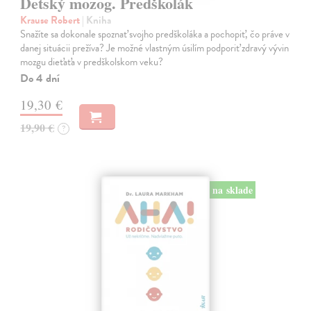
Detský mozog. Predškolák
Krause Robert
| Kniha
Snažíte sa dokonale spoznať svojho predškoláka a pochopiť, čo práve v
danej situácii prežíva? Je možné vlastným úsilím podporiť zdravý vývin
mozgu dieťaťa v predškolskom veku?
Do 4 dní
19,30 €
19,90 €
?
na sklade