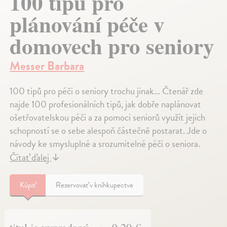
100 tipů pro
plánování péče v
domovech pro seniory
Messer Barbara
100 tipů pro péči o seniory trochu jinak... Čtenář zde
najde 100 profesionálních tipů, jak dobře naplánovat
ošetřovatelskou péči a za pomoci seniorů využít jejich
schopností se o sebe alespoň částečně postarat. Jde o
návody ke smysluplné a srozumitelné péči o seniora.
Čítať ďalej
↓
Kúpiť
Rezervovať v kníhkupectve