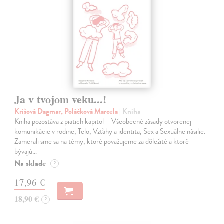
Ja v tvojom veku...!
Krišová Dagmar, Poláčková Marcela
| Kniha
Kniha pozostáva z piatich kapitol – Všeobecné zásady otvorenej
komunikácie v rodine, Telo, Vzťahy a identita, Sex a Sexuálne násilie.
Zamerali sme sa na témy, ktoré považujeme za dôležité a ktoré
bývajú…
Na sklade
?
17,96 €
18,90 €
?