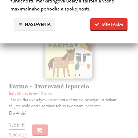
funkčnosti, marketingové účely a zaistenie vášho
maximálneho pohodlia a spokojnosti.
NASTAVENIA
SÚHLASÍM
Farma - Tvarované leporelo
kolektív autorov
| Kniha
Táto knižka s veselými obrázkami a rôzne tvarovanými stránkami
zaujme malé deti a zoznámi ich so zvieratami na farme.
Do 4 dní
7,66 €
7,90 €
?