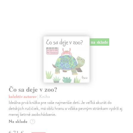
na sklade
Čo sa deje v zoo?
kolektív autorov
| Kniha
Ideálna prvá knižka pre vaše najmenšie deti. Je veľká akurát do
detských ručičiek, má oblú hranu a vďaka pevným stránkam vydrží aj
menej šetrné zaobchádzanie.
Na sklade
?
6,71 €