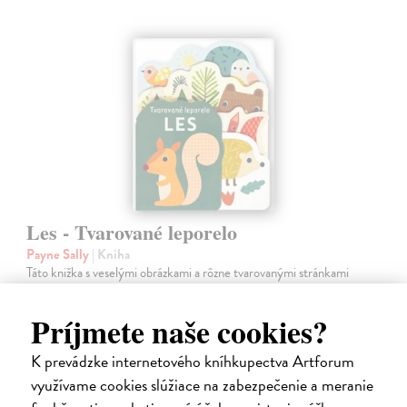
Les - Tvarované leporelo
Payne Sally
| Kniha
Táto knižka s veselými obrázkami a rôzne tvarovanými stránkami
zaujme malé deti a zoznámi ich so životom v lese.
Do 4 dní
Príjmete naše cookies?
7,66 €
K prevádzke internetového kníhkupectva Artforum
7,90 €
?
využívame cookies slúžiace na zabezpečenie a meranie