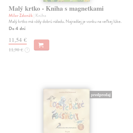
Malý krtko - Kniha s magnetkami
Miler Zdeněk
| Kniha
Malý krtko má vždy dobrú náladu. Najradšej je vonku na veľkej lúke.
Do 4 dní
11,54 €
11,90 €
?
predpredaj