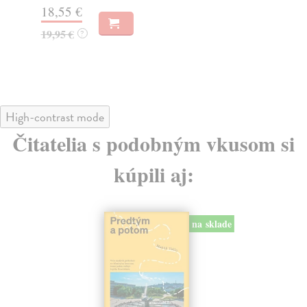
31,21 €
22
32,85 €
?
24
High-contrast mode
Čitatelia s podobným vkusom si
kúpili aj:
na sklade