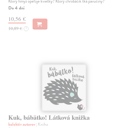
Ktorý hmyz opeľuje kvietky? Ktorý chrobáčik tká pavučiny?
Do 4 dní
10,56 €
10,89 €
?
Kuk, bábätko! Látková knižka
kolektív autorov
| Kniha