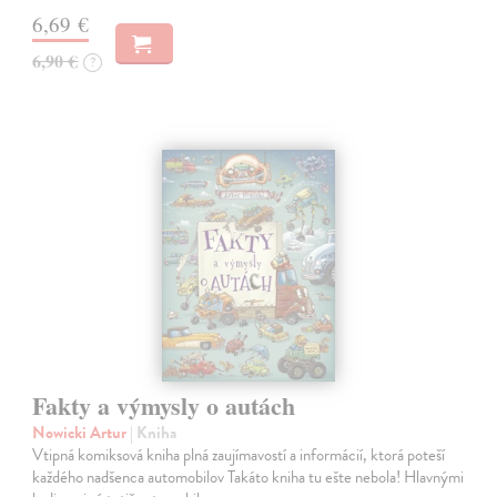
6,69 €
6,90 €
?
Fakty a výmysly o autách
Nowicki Artur
| Kniha
Vtipná komiksová kniha plná zaujímavostí a informácií, ktorá poteší
každého nadšenca automobilov Takáto kniha tu ešte nebola! Hlavnými