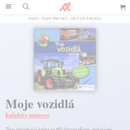
KNIHY
-
KNIHY PRE DETI
-
OD 0 DO 3 ROKOV
Moje vozidlá
kolektív autorov
Táto obrázková kniha so 60 fotografiami, pútavými