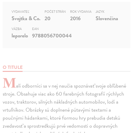
VYDAVATEĽ
POČET STRÁN
ROK VYDANIA
JAZYK
Svojtka & Co.
20
2016
Slovenčina
VÄZBA
EAN
leporelo
9788056700044
O TITULE
M
alí odborníci sa v nej naučia spoznávať svoje obľúbené
stroje. Obsahuje viac ako 60 farebných fotografií rýchlych
vozov, traktorov, silných nákladných automobilov, lodí a
vrtuľníkov. Obrázky sú doplnené pútavými textami a
poučnými hádankami, ktoré formou hry prebudia detskú
zvedavosť a sprostredkujú prvé vedomosti o dopravných