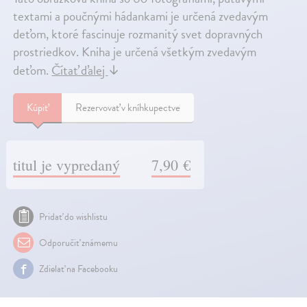
textami a poučnými hádankami je určená zvedavým
deťom, ktoré fascinuje rozmanitý svet dopravných
prostriedkov. Kniha je určená všetkým zvedavým
deťom.
Čítať ďalej
↓
Kúpiť
Rezervovať v kníhkupectve
titul je vypredaný
7,90 €
Pridať do wishlistu
Odporučiť známemu
Zdielať na Facebooku