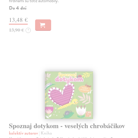
hrdinami sú totiž automobily.
Do 4 dní
13,48 €
13,90 €
?
Spoznaj dotykom - veselých chrobáčikov
kolektív autorov
| Kniha