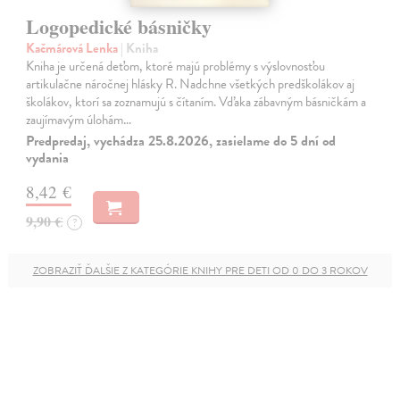
Logopedické básničky
Kačmárová Lenka
| Kniha
Kniha je určená deťom, ktoré majú problémy s výslovnosťou
artikulačne náročnej hlásky R. Nadchne všetkých predškolákov aj
školákov, ktorí sa zoznamujú s čítaním. Vďaka zábavným básničkám a
zaujímavým úlohám…
Predpredaj, vychádza 25.8.2026, zasielame do 5 dní od
vydania
8,42 €
9,90 €
?
ZOBRAZIŤ ĎALŠIE Z KATEGÓRIE KNIHY PRE DETI OD 0 DO 3 ROKOV