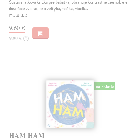
Šušťavá látková knižka pre bábätká, obsahuje kontrastné čiernobiele
ilustrácie zvierat, ako veľryba,mačka, včielka.
Do 4 dní
9,60 €
9,90 €
?
na sklade
HAM HAM