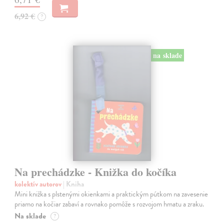
6,92 €
?
na sklade
Na prechádzke - Knižka do kočíka
kolektív autorov
| Kniha
Mini knižka s plstenými okienkami a praktickým pútkom na zavesenie
priamo na kočiar zabaví a rovnako pomôže s rozvojom hmatu a zraku.
Na sklade
?