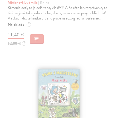
Mičianová Ľudmila
| Kniha
Kŕmenie detí, to je celá veda, všakže?! A čo ešte len rozprávanie, to
tiež nie je až také jednoduché, ako by sa mohlo na prvý pohľad zdať.
V rukách držíte knižku určenú práve na rozvoj reči a rozšírenie…
Na sklade
?
11,40 €
12,00 €
?