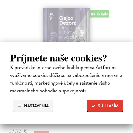
na sklade
Príjmete naše cookies?
K prevádzke internetového kníhkupectva Artforum
využívame cookies slúžiace na zabezpečenie a meranie
Dezorzovo lútkové divadlo
funkčnosti, marketingové účely a zaistenie vášho
Dezorz Gejza
| Kniha
maximálneho pohodlia a spokojnosti.
Kniha o Dezorzovom lútkovom divadle mapuje viac ako dve
desaťročia existencie jedného z najvýraznejších slovenských
NASTAVENIA
SÚHLASÍM
nezávislých bábkových súborov. Obsahuje fotografie, spomienky,
výtvarné návrhy, texty…
Na sklade
?
17,75 €