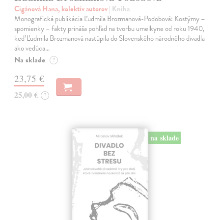
Cigánová Hana, kolektív autorov
| Kniha
Monografická publikácia Ľudmila Brozmanová-Podobová: Kostýmy –
spomienky – fakty prináša pohľad na tvorbu umelkyne od roku 1940,
keď Ľudmila Brozmanová nastúpila do Slovenského národného divadla
ako vedúca…
Na sklade
?
23,75 €
25,00 €
?
na sklade