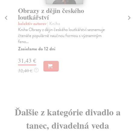
Počátky českého mincovnictví
F
Lukas Jiří
| Kniha
Sv
Ražba mince, jako základního platebního prostředku v
Tři
rámci domácí i zahraniční směny, je v období ra...
imp
Zasielame do 12 dní
Za
43,36 €
17
44,70 €
18
?
Ďalšie z kategórie divadlo a
tanec, divadelná veda