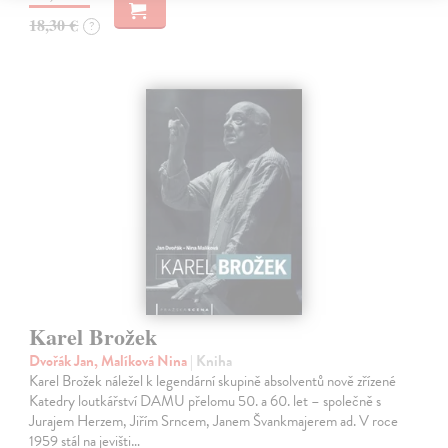
18,30 €
?
Karel Brožek
Dvořák Jan, Malíková Nina
| Kniha
Karel Brožek náležel k legendární skupině absolventů nově zřízené
Katedry loutkářství DAMU přelomu 50. a 60. let – společně s
Jurajem Herzem, Jiřím Srncem, Janem Švankmajerem ad. V roce
1959 stál na jevišti…