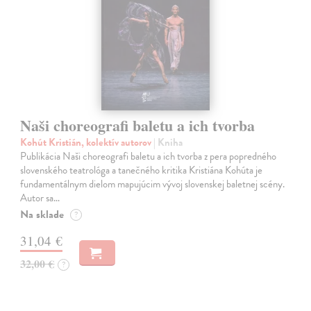
Naši choreografi baletu a ich tvorba
Kohút Kristián, kolektív autorov
| Kniha
Publikácia Naši choreografi baletu a ich tvorba z pera popredného
slovenského teatrológa a tanečného kritika Kristiána Kohúta je
fundamentálnym dielom mapujúcim vývoj slovenskej baletnej scény.
Autor sa…
Na sklade
?
31,04 €
32,00 €
?