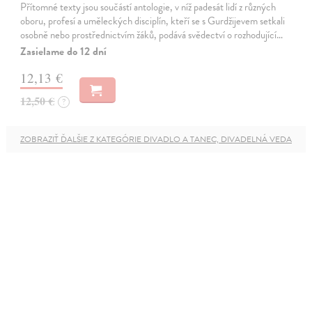
Přítomné texty jsou součástí antologie, v níž padesát lidí z různých
oboru, profesí a uměleckých disciplín, kteří se s Gurdžijevem setkali
osobně nebo prostřednictvím žáků, podává svědectví o rozhodující…
Zasielame do 12 dní
12,13 €
12,50 €
?
ZOBRAZIŤ ĎALŠIE Z KATEGÓRIE DIVADLO A TANEC, DIVADELNÁ VEDA