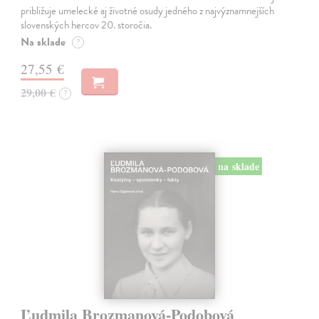
približuje umelecké aj životné osudy jedného z najvýznamnejších
slovenských hercov 20. storočia.
Na sklade
?
27,55 €
29,00 €
?
na sklade
Ľudmila Brozmanová-Podobová