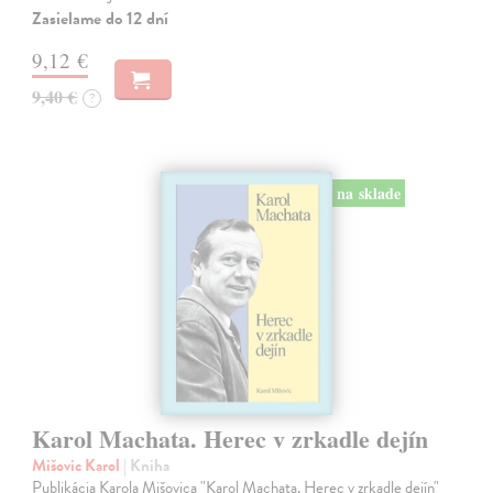
Zasielame do 12 dní
9,12 €
9,40 €
?
na sklade
Karol Machata. Herec v zrkadle dejín
Mišovic Karol
| Kniha
Publikácia Karola Mišovica "Karol Machata. Herec v zrkadle dejín"