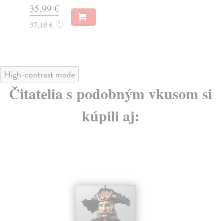
31,07 €
25
32,70 €
?
High-contrast mode
Čitatelia s podobným vkusom si
kúpili aj: