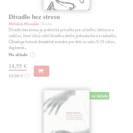
Divadlo bez stresu
Mihálek Miroslav
| Kniha
Divadlo bez stresu je praktická príručka pre učiteľov, lektorov a
rodičov, ktorí chcú robiť divadlo s deťmi jednoducho a s radosťou.
Obsahuje hotové divadelné scenáre pre deti vo veku 5-12 rokov,
doplnené…
Na sklade
?
14,55 €
15,00 €
?
na sklade