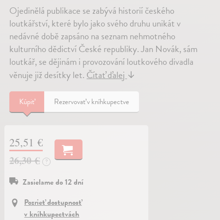
Ojedinělá publikace se zabývá historií českého
loutkářství, které bylo jako svého druhu unikát v
nedávné době zapsáno na seznam nehmotného
kulturního dědictví České republiky. Jan Novák, sám
loutkář, se dějinám i provozování loutkového divadla
věnuje již desítky let.
Čítať ďalej
↓
Kúpiť
Rezervovať v kníhkupectve
25,51 €
26,30 €
?
Zasielame do 12 dní
Pozrieť dostupnosť
v kníhkupectvách