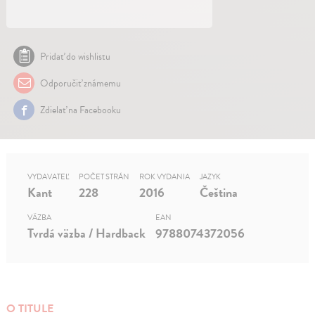
Pridať do wishlistu
Odporučiť známemu
Zdielať na Facebooku
VYDAVATEĽ
POČET STRÁN
ROK VYDANIA
JAZYK
Kant
228
2016
Čeština
VÄZBA
EAN
Tvrdá väzba / Hardback
9788074372056
O TITULE