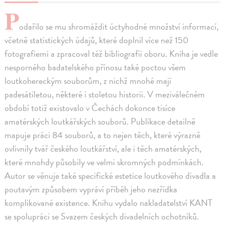
P
odařilo se mu shromáždit úctyhodné množství informací,
včetně statistických údajů, které doplnil více než 150
fotografiemi a zpracoval též bibliografii oboru. Kniha je vedle
nesporného badatelského přínosu také poctou všem
loutkohereckým souborům, z nichž mnohé mají
padesátiletou, některé i stoletou historii. V meziválečném
období totiž existovalo v Čechách dokonce tisíce
amatérských loutkářských souborů. Publikace detailně
mapuje práci 84 souborů, a to nejen těch, které výrazně
ovlivnily tvář českého loutkářství, ale i těch amatérských,
které mnohdy působily ve velmi skromných podmínkách.
Autor se věnuje také specifické estetice loutkového divadla a
poutavým způsobem vypráví příběh jeho nezřídka
komplikované existence. Knihu vydalo nakladatelství KANT
se spolupráci se Svazem českých divadelních ochotníků.