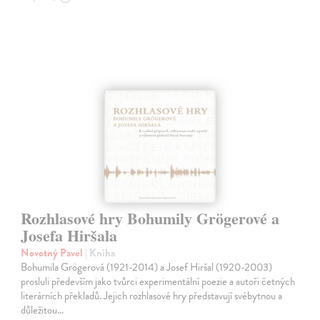
Rozhlasové hry Bohumily Grögerové a
Josefa Hiršala
Novotný Pavel
| Kniha
Bohumila Grögerová (1921-2014) a Josef Hiršal (1920-2003)
prosluli především jako tvůrci experimentální poezie a autoři četných
literárních překladů. Jejich rozhlasové hry představují svébytnou a
důležitou…