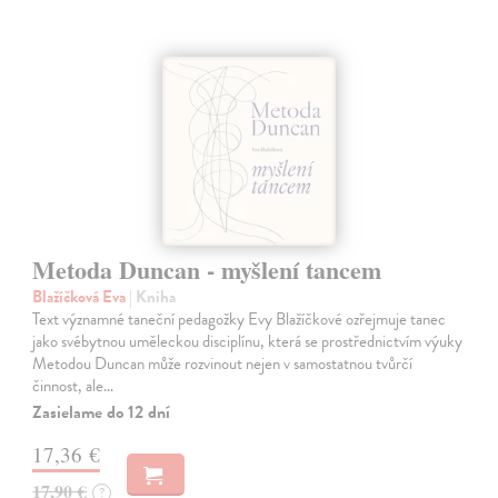
Metoda Duncan - myšlení tancem
Blažíčková Eva
| Kniha
Text významné taneční pedagožky Evy Blažíčkové ozřejmuje tanec
jako svébytnou uměleckou disciplínu, která se prostřednictvím výuky
Metodou Duncan může rozvinout nejen v samostatnou tvůrčí
činnost, ale…
Zasielame do 12 dní
17,36 €
17,90 €
?