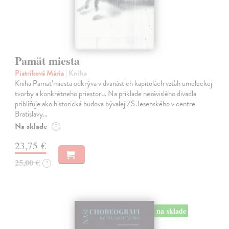
Pamät miesta
Piatriková Mária
| Kniha
Kniha Pamäť miesta odkrýva v dvanástich kapitolách vzťah umeleckej
tvorby a konkrétneho priestoru. Na príklade nezávislého divadla
približuje ako historická budova bývalej ZŠ Jesenského v centre
Bratislavy…
Na sklade
?
23,75 €
25,00 €
?
na sklade