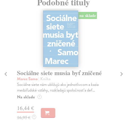
Podobné tituly
na sklade
Sociálne siete musia byť zničené
S
K
Marec Samo
| Kniha
Sociálne siete nám ubližujú ako jednotlivcom a kazia
Mik
medziľudské vzťahy, rozkladajú spoločnosť a def...
Mon
o k
Na sklade
?
Na
16,44 €
23
16,95 €
?
24