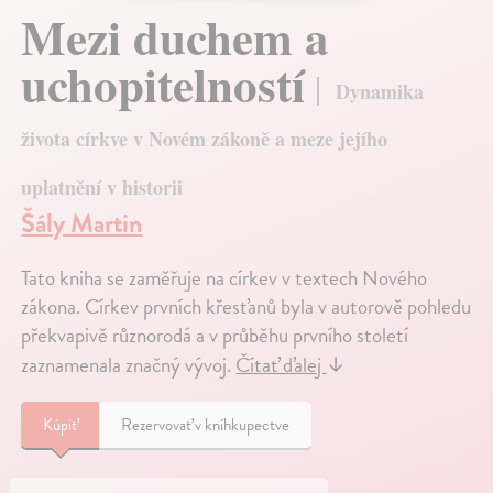
Mezi duchem a
uchopitelností
Dynamika
života církve v Novém zákoně a meze jejího
uplatnění v historii
Šály Martin
Tato kniha se zaměřuje na církev v textech Nového
zákona. Církev prvních křesťanů byla v autorově pohledu
překvapivě různorodá a v průběhu prvního století
zaznamenala značný vývoj.
Čítať ďalej
↓
Kúpiť
Rezervovať v kníhkupectve