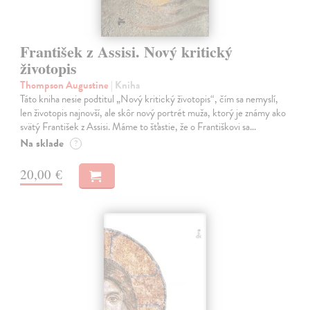
František z Assisi. Nový kritický
životopis
Thompson Augustine
| Kniha
Táto kniha nesie podtitul „Nový kritický životopis“, čím sa nemyslí,
len životopis najnovší, ale skôr nový portrét muža, ktorý je známy ako
svätý František z Assisi. Máme to šťastie, že o Františkovi sa…
Na sklade
?
20,00 €