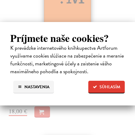
Príjmete naše cookies?
K prevádzke internetového kníhkupectva Artforum
Dominik Mokoš OFM (1718-1776) a jeho
využívame cookies slúžiace na zabezpečenie a meranie
kazateľská tvorba
funkčnosti, marketingové účely a zaistenie vášho
Škovierová Angela
| Kniha
maximálneho pohodlia a spokojnosti.
Ide o titul, ktorým naše vydavateľstvo pokračuje v mapovaní
františkánskeho príspevku k našej kultúre. Františkán Dominik
Mokoš patril medzi najplodnejších a najpozoruhodnejších slovenských
NASTAVENIA
SÚHLASÍM
autorov homiletickej…
Zasielame do 14 dní
18,00 €