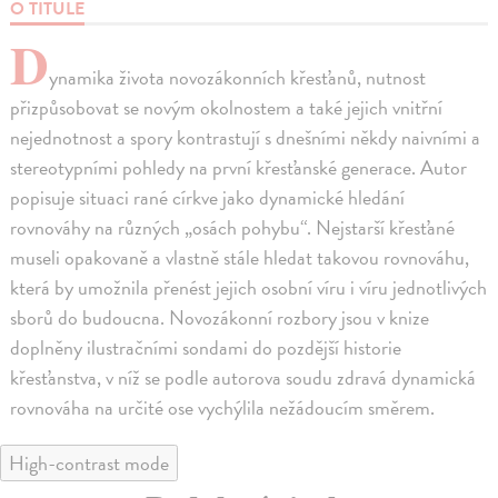
O TITULE
D
ynamika života novozákonních křesťanů, nutnost
přizpůsobovat se novým okolnostem a také jejich vnitřní
nejednotnost a spory kontrastují s dnešními někdy naivními a
stereotypními pohledy na první křesťanské generace. Autor
popisuje situaci rané církve jako dynamické hledání
rovnováhy na různých „osách pohybu“. Nejstarší křesťané
museli opakovaně a vlastně stále hledat takovou rovnováhu,
která by umožnila přenést jejich osobní víru i víru jednotlivých
sborů do budoucna. Novozákonní rozbory jsou v knize
doplněny ilustračními sondami do pozdější historie
křesťanstva, v níž se podle autorova soudu zdravá dynamická
rovnováha na určité ose vychýlila nežádoucím směrem.
High-contrast mode