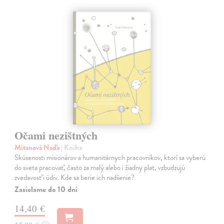
Očami nezištných
Mitanová Naďa
| Kniha
Skúsenosti misionárov a humanitárnych pracovníkov, ktorí sa vyberú
do sveta pracovať, často za malý alebo i žiadny plat, vzbudzujú
zvedavosť i údiv. Kde sa berie ich nadšenie?
Zasielame do 10 dní
14,40 €