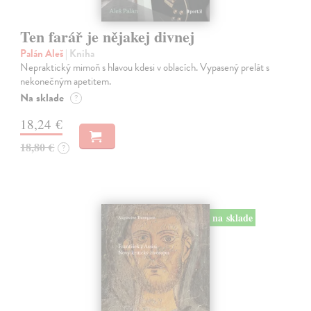
Ten farář je nějakej divnej
Palán Aleš
| Kniha
Nepraktický mimoň s hlavou kdesi v oblacích. Vypasený prelát s
nekonečným apetitem.
Na sklade
?
18,24 €
18,80 €
?
na sklade