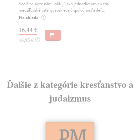
Sociálne siete nám ubližujú ako jednotlivcom a kazia
Mik
medziľudské vzťahy, rozkladajú spoločnosť a def...
Mon
o k
Na sklade
?
Na
16,44 €
23
16,95 €
?
24
Ďalšie z kategórie kresťanstvo a
judaizmus