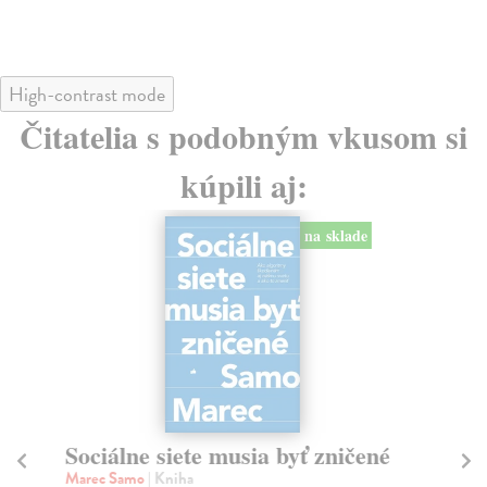
High-contrast mode
Čitatelia s podobným vkusom si
kúpili aj:
na sklade
Sociálne siete musia byť zničené
S
K
Marec Samo
| Kniha