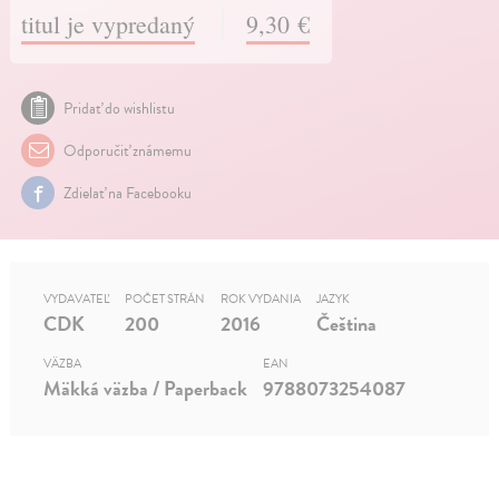
titul je vypredaný
9,30 €
Pridať do wishlistu
Odporučiť známemu
Zdielať na Facebooku
VYDAVATEĽ
POČET STRÁN
ROK VYDANIA
JAZYK
CDK
200
2016
Čeština
VÄZBA
EAN
Mäkká väzba / Paperback
9788073254087