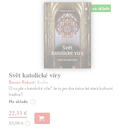
na sklade
Svět katolické víry
Barron Robert
| Kniha
O co jde v katolické víře? Je to jen dva tisíce let stará kulturní
tradice?
Na sklade
?
22,33 €
23,50 €
?