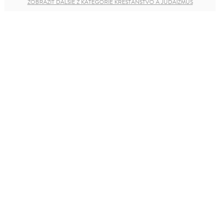
ZOBRAZIŤ ĎALŠIE Z KATEGÓRIE KRESŤANSTVO A JUDAIZMUS