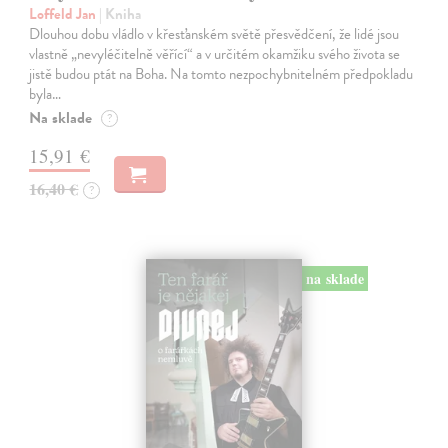
Loffeld Jan
| Kniha
Dlouhou dobu vládlo v křesťanském světě přesvědčení, že lidé jsou
vlastně „nevyléčitelně věřící“ a v určitém okamžiku svého života se
jistě budou ptát na Boha. Na tomto nezpochybnitelném předpokladu
byla…
Na sklade
?
15,91 €
16,40 €
?
na sklade