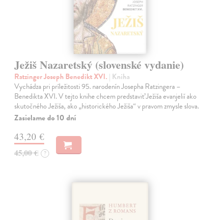
Ježiš Nazaretský (slovenské vydanie)
Ratzinger Joseph Benedikt XVI.
| Kniha
Vychádza pri príležitosti 95. narodenín Josepha Ratzingera –
Benedikta XVI. V tejto knihe chcem predstaviť Ježiša evanjelií ako
skutočného Ježiša, ako „historického Ježiša“ v pravom zmysle slova.
Zasielame do 10 dní
43,20 €
45,00 €
?