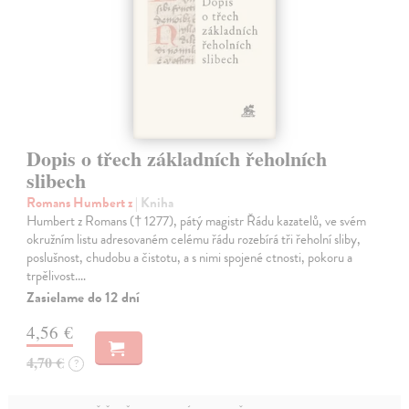
Dopis o třech základních řeholních
slibech
Romans Humbert z
| Kniha
Humbert z Romans († 1277), pátý magistr Řádu kazatelů, ve svém
okružním listu adresovaném celému řádu rozebírá tři řeholní sliby,
poslušnost, chudobu a čistotu, a s nimi spojené ctnosti, pokoru a
trpělivost.…
Zasielame do 12 dní
4,56 €
4,70 €
?