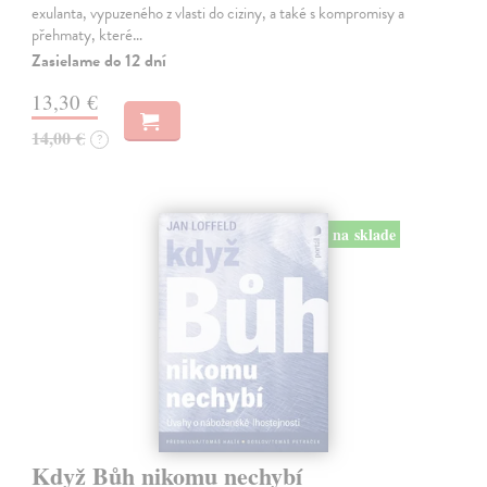
exulanta, vypuzeného z vlasti do ciziny, a také s kompromisy a
přehmaty, které…
Zasielame do 12 dní
13,30 €
14,00 €
?
na sklade
Když Bůh nikomu nechybí