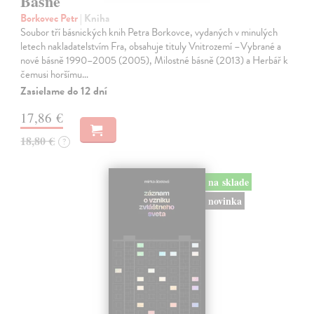
Básně
Borkovec Petr
| Kniha
Soubor tří básnických knih Petra Borkovce, vydaných v minulých
letech nakladatelstvím Fra, obsahuje tituly Vnitrozemí –Vybrané a
nové básně 1990–2005 (2005), Milostné básně (2013) a Herbář k
čemusi horšímu…
Zasielame do 12 dní
17,86 €
18,80 €
?
na sklade
novinka