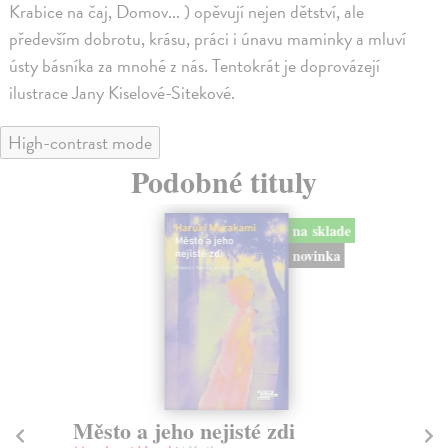
Krabice na čaj, Domov... ) opěvují nejen dětství, ale
především dobrotu, krásu, práci i únavu maminky a mluví
ústy básníka za mnohé z nás. Tentokrát je doprovázejí
ilustrace Jany Kiselové-Sitekové.
High-contrast mode
Podobné tituly
na sklade
novinka
Město a jeho nejisté zdi
So