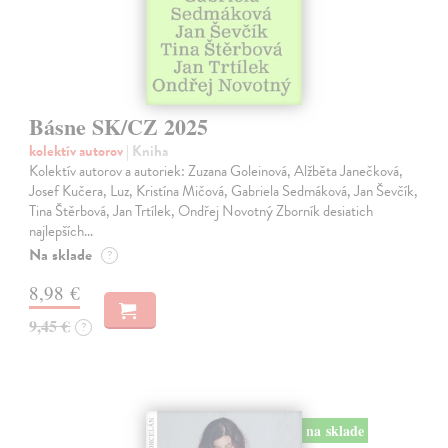
Básne SK/CZ 2025
kolektív autorov
| Kniha
Kolektív autorov a autoriek: Zuzana Goleinová, Alžběta Janečková,
Josef Kučera, Luz, Kristína Mičová, Gabriela Sedmáková, Jan Ševčík,
Tina Štěrbová, Jan Trtílek, Ondřej Novotný Zborník desiatich
najlepších…
Na sklade
?
8,98 €
9,45 €
?
na sklade