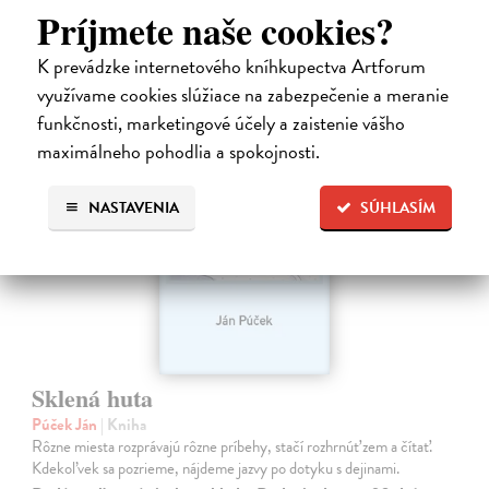
Príjmete naše cookies?
33,85 €
34,90 €
?
K prevádzke internetového kníhkupectva Artforum
využívame cookies slúžiace na zabezpečenie a meranie
funkčnosti, marketingové účely a zaistenie vášho
maximálneho pohodlia a spokojnosti.
NASTAVENIA
SÚHLASÍM
Sklená huta
Púček Ján
| Kniha
Rôzne miesta rozprávajú rôzne príbehy, stačí rozhrnúť zem a čítať.
Kdekoľvek sa pozrieme, nájdeme jazvy po dotyku s dejinami.