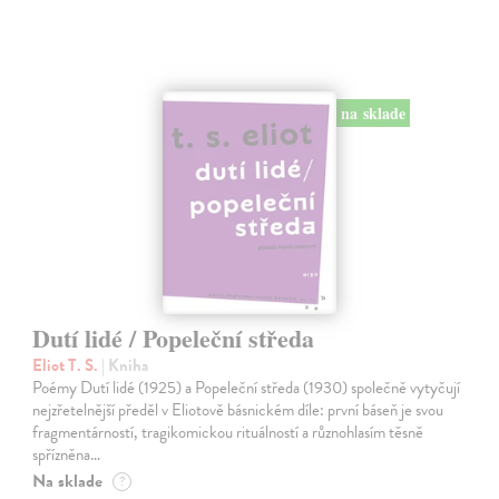
na sklade
Dutí lidé / Popeleční středa
Eliot T. S.
| Kniha
Poémy Dutí lidé (1925) a Popeleční středa (1930) společně vytyčují
nejzřetelnější předěl v Eliotově básnickém díle: první báseň je svou
fragmentárností, tragikomickou rituálností a různohlasím těsně
spřízněna…
Na sklade
?