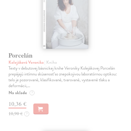
Porcelán
Kolejáková Veronika
| Kniha
Texty v debutovej básnickej knihe Veroniky Kolejákovej Porcelán
prepájajú intímnu skúsenosť so znepokojivou laboratórnou optikou:
telo je pozorované, klasifikované, tvarované, vystavené tlaku a
deformácii,…
Na sklade
?
10,36 €
10,90 €
?