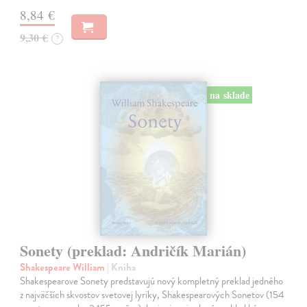
8,84 €
9,30 €
?
na sklade
Sonety (preklad: Andričík Marián)
Shakespeare William
| Kniha
Shakespearove Sonety predstavujú nový kompletný preklad jedného
z najväčších skvostov svetovej lyriky, Shakespearových Sonetov (154