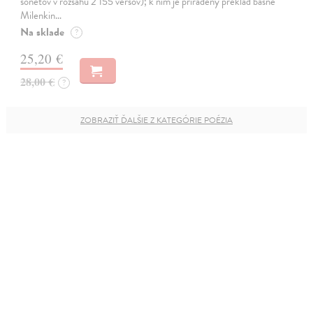
sonetov v rozsahu 2 155 veršov); k nim je priradený preklad básne
Milenkin…
Na sklade
?
25,20 €
28,00 €
?
ZOBRAZIŤ ĎALŠIE Z KATEGÓRIE POÉZIA