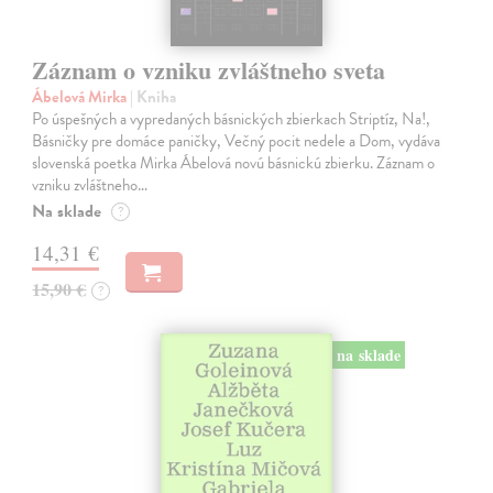
Záznam o vzniku zvláštneho sveta
Ábelová Mirka
| Kniha
Po úspešných a vypredaných básnických zbierkach Striptíz, Na!,
Básničky pre domáce paničky, Večný pocit nedele a Dom, vydáva
slovenská poetka Mirka Ábelová novú básnickú zbierku. Záznam o
vzniku zvláštneho…
Na sklade
?
14,31 €
15,90 €
?
na sklade