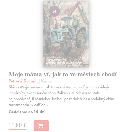
Moje máma ví, jak to ve městech chodí
Petrovič Radmila
| Kniha
Sbírka Moje máma ví, jak to ve městech chodí je mimořádným
literárním jevem současného Balkánu. V Srbsku se stala
nejprodávanější básnickou knihou posledních let a podobný ohlas
zaznamenala i v dalších…
Zasielame do 14 dní
11,80 €