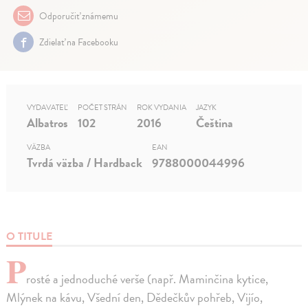
Odporučiť známemu
Zdielať na Facebooku
VYDAVATEĽ
POČET STRÁN
ROK VYDANIA
JAZYK
Albatros
102
2016
Čeština
VÄZBA
EAN
Tvrdá väzba / Hardback
9788000044996
O TITULE
P
rosté a jednoduché verše (např. Maminčina kytice,
Mlýnek na kávu, Všední den, Dědečkův pohřeb, Vijío,