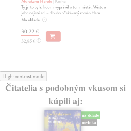
Murakami Haruki
| Kniha
Ma
Ty jsi to byla, kdo mi vyprávěl o tom městě. Město a
Soc
jeho nejisté zdi – dlouho očekávaný román Haru...
med
Na sklade
Na
?
30,22 €
16
32,85 €
16
?
High-contrast mode
Čitatelia s podobným vkusom si
kúpili aj:
na sklade
novinka