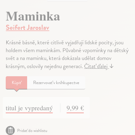
Maminka
Seifert Jaroslav
Krásné básně, které citlivě vyjadřují lidské pocity, jsou
holdem všem maminkám. Půvabné vzpomínky na dětský
svět a na maminku, která dokázala udělat domov
krásným, oslovily nejednu generaci.
Čítať ďalej
↓
Kúpiť
Rezervovať v kníhkupectve
titul je vypredaný
9,99 €
Pridať do wishlistu