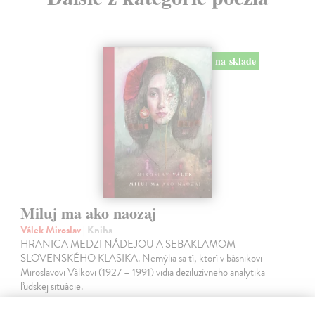
na sklade
Miluj ma ako naozaj
Válek Miroslav
| Kniha
HRANICA MEDZI NÁDEJOU A SEBAKLAMOM
SLOVENSKÉHO KLASIKA. Nemýlia sa tí, ktorí v básnikovi
Miroslavovi Válkovi (1927 – 1991) vidia deziluzívneho analytika
ľudskej situácie.
Na sklade
?