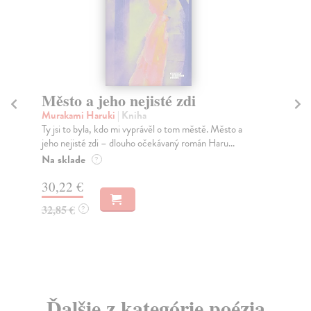
Město a jeho nejisté zdi
So
Murakami Haruki
| Kniha
Ma
Ty jsi to byla, kdo mi vyprávěl o tom městě. Město a
Soc
jeho nejisté zdi – dlouho očekávaný román Haru...
med
Na sklade
Na
?
30,22 €
16
32,85 €
16
?
Ďalšie z kategórie poézia