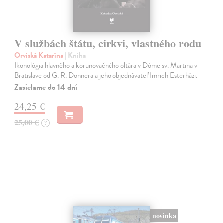
V službách štátu, cirkvi, vlastného rodu
Orviská Katarína
| Kniha
Ikonológia hlavného a korunovačného oltára v Dóme sv. Martina v
Bratislave od G. R. Donnera a jeho objednávateľ Imrich Esterházi.
Zasielame do 14 dní
24,25 €
25,00 €
?
novinka