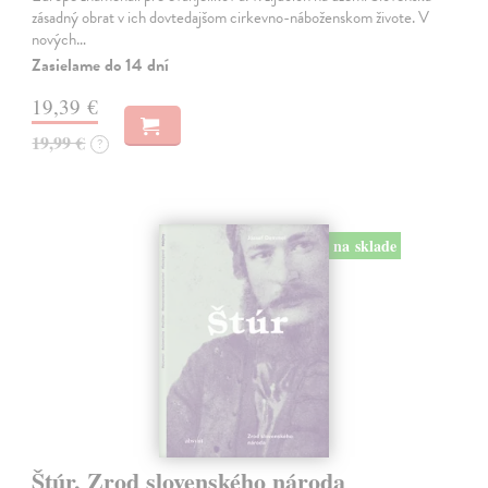
zásadný obrat v ich dovtedajšom cirkevno-náboženskom živote. V
nových…
Zasielame do 14 dní
19,39 €
19,99 €
?
na sklade
Štúr. Zrod slovenského národa