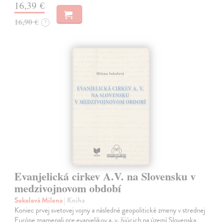
16,39 €
16,90 €
?
Evanjelická cirkev A.V. na Slovensku v
medzivojnovom období
Sokolová Milena
| Kniha
Koniec prvej svetovej vojny a následné geopolitické zmeny v strednej
Európe znamenali pre evanjelikov a. v. žijúcich na území Slovenska