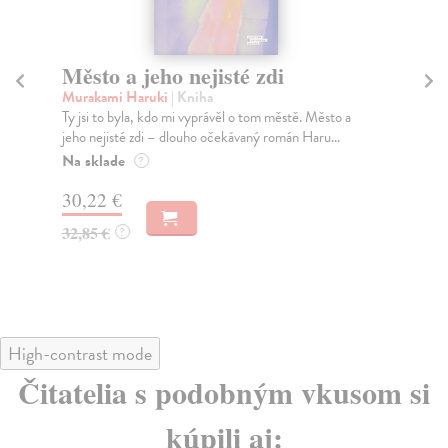
Město a jeho nejisté zdi
So
Murakami Haruki
| Kniha
Ma
Ty jsi to byla, kdo mi vyprávěl o tom městě. Město a
Soc
jeho nejisté zdi – dlouho očekávaný román Haru...
med
Na sklade
Na
?
30,22 €
16
32,85 €
16
?
High-contrast mode
Čitatelia s podobným vkusom si
kúpili aj: