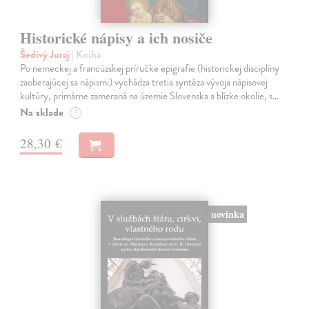
Historické nápisy a ich nosiče
Šedivý Juraj
| Kniha
Po nemeckej a francúzskej príručke epigrafie (historickej disciplíny
zaoberajúcej sa nápismi) vychádza tretia syntéza vývoja nápisovej
kultúry, primárne zameraná na územie Slovenska a blízke okolie, s…
Na sklade
?
28,30 €
novinka