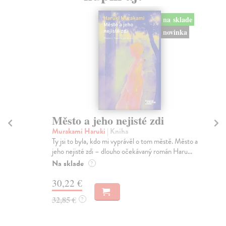
na sklade
novinka
Město a jeho nejisté zdi
So
Murakami Haruki
| Kniha
Ma
Ty jsi to byla, kdo mi vyprávěl o tom městě. Město a
Soc
jeho nejisté zdi – dlouho očekávaný román Haru...
med
Na sklade
Na
?
30,22 €
16
32,85 €
16
?