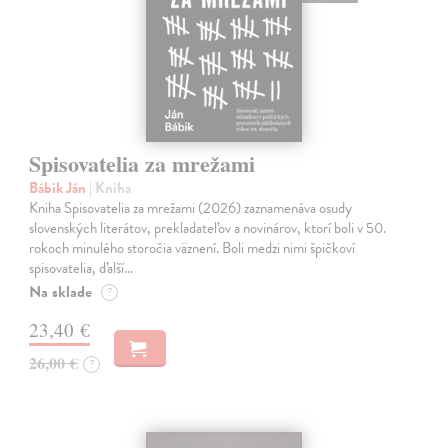
Spisovatelia za mrežami
Bábik Ján
| Kniha
Kniha Spisovatelia za mrežami (2026) zaznamenáva osudy
slovenských literátov, prekladateľov a novinárov, ktorí boli v 50.
rokoch minulého storočia väznení. Boli medzi nimi špičkoví
spisovatelia, ďalší…
Na sklade
?
23,40 €
26,00 €
?