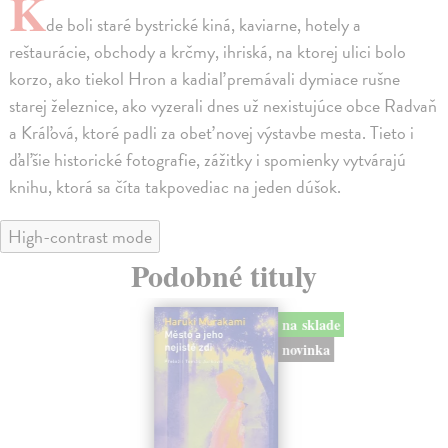
K
de boli staré bystrické kiná, kaviarne, hotely a
reštaurácie, obchody a krčmy, ihriská, na ktorej ulici bolo
korzo, ako tiekol Hron a kadiaľ premávali dymiace rušne
starej železnice, ako vyzerali dnes už nexistujúce obce Radvaň
a Kráľová, ktoré padli za obeť novej výstavbe mesta. Tieto i
ďaľšie historické fotografie, zážitky i spomienky vytvárajú
knihu, ktorá sa číta takpovediac na jeden dúšok.
High-contrast mode
Podobné tituly
na sklade
novinka