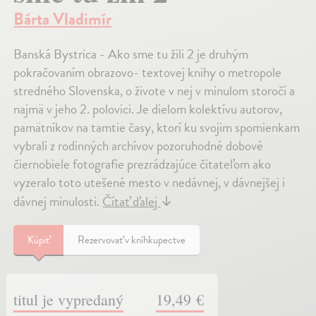
Bárta Vladimír
Banská Bystrica - Ako sme tu žili 2 je druhým
pokračovaním obrazovo- textovej knihy o metropole
stredného Slovenska, o živote v nej v minulom storočí a
najmä v jeho 2. polovici. Je dielom kolektívu autorov,
pamätníkov na tamtie časy, ktorí ku svojim spomienkam
vybrali z rodinných archívov pozoruhodné dobové
čiernobiele fotografie prezrádzajúce čitateľom ako
vyzeralo toto utešené mesto v nedávnej, v dávnejšej i
dávnej minulosti.
Čítať ďalej
↓
Kúpiť
Rezervovať v kníhkupectve
titul je vypredaný
19,49 €