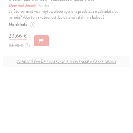
Demmel József
| Kniha
Je Štúrov život viac mýtus, alebo vysnená predstava o zakladateľovi
národa? Ako to v skutočnosti bolo s eho vzťahmi a láskou?
Na sklade
?
23,66 €
24,90 €
?
ZOBRAZIŤ ĎALŠIE Z KATEGÓRIE SLOVENSKÉ A ČESKÉ DEJINY