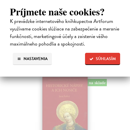
Getting Peter
| Kniha
Príjmete naše cookies?
Sú ikonickými postavami našej kultúry. Postavili im sochy a
pomenovali po nich ulice, majú svoje nespochybniteľné miesto v
K prevádzke internetového kníhkupectva Artforum
lexikónoch literatúry aj učebniciach, slovenské moderné umenie sa
bez nich nedá…
využívame cookies slúžiace na zabezpečenie a meranie
Na sklade
?
funkčnosti, marketingové účely a zaistenie vášho
maximálneho pohodlia a spokojnosti.
23,66 €
24,90 €
?
NASTAVENIA
SÚHLASÍM
na sklade