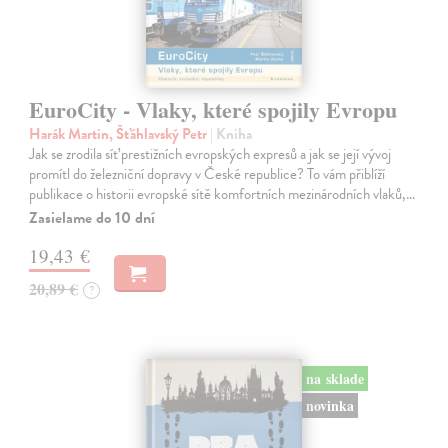
EuroCity - Vlaky, které spojily Evropu
Harák Martin, Šťáhlavský Petr
| Kniha
Jak se zrodila síť prestižních evropských expresů a jak se její vývoj
promítl do železniční dopravy v České republice? To vám přiblíží
publikace o historii evropské sítě komfortních mezinárodních vlaků,…
Zasielame do 10 dní
19,43 €
20,89 €
?
na sklade
novinka