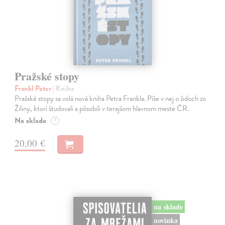
Pražské stopy
Frankl Peter
| Kniha
Pražské stopy sa volá nová kniha Petra Frankla. Píše v nej o židoch zo
Žiliny, ktorí študovali a pôsobili v terajšom hlavnom meste ČR.
Na sklade
?
20,00 €
na sklade
novinka