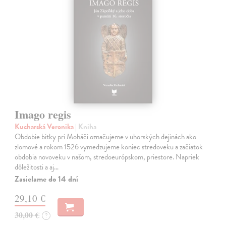
Imago regis
Kucharská Veronika
| Kniha
Obdobie bitky pri Moháči označujeme v uhorských dejinách ako
zlomové a rokom 1526 vymedzujeme koniec stredoveku a začiatok
obdobia novoveku v našom, stredoeurópskom, priestore. Napriek
dôležitosti a aj…
Zasielame do 14 dní
29,10 €
30,00 €
?