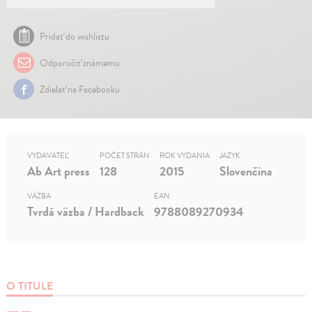
Pridať do wishlistu
Odporučiť známemu
Zdielať na Facebooku
VYDAVATEĽ
POČET STRÁN
ROK VYDANIA
JAZYK
Ab Art press
128
2015
Slovenčina
VÄZBA
EAN
Tvrdá väzba / Hardback
9788089270934
O TITULE