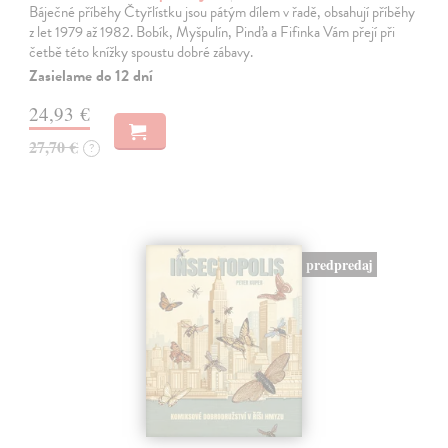
Báječné příběhy Čtyřlístku jsou pátým dílem v řadě, obsahují příběhy
z let 1979 až 1982. Bobík, Myšpulín, Pinďa a Fifinka Vám přejí při
četbě této knížky spoustu dobré zábavy.
Zasielame do 12 dní
24,93 €
27,70 €
?
predpredaj