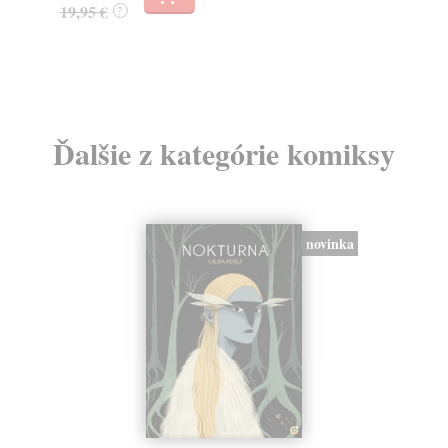
32,85 €
?
24
Ďalšie z kategórie komiksy
novinka