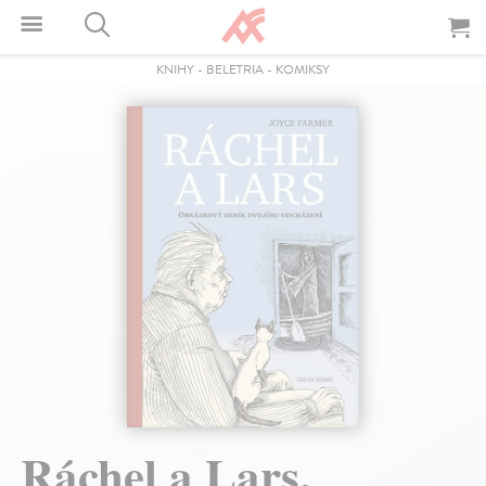
KNIHY
-
BELETRIA
-
KOMIKSY
Ráchel a Lars.