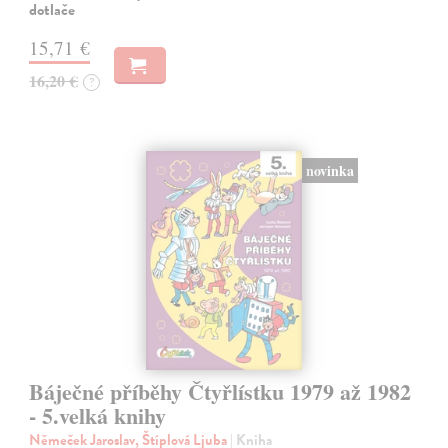
dotlače
15,71 €
16,20 €
?
novinka
Báječné příběhy Čtyřlístku 1979 až 1982
- 5.velká knihy
Němeček Jaroslav, Štíplová Ljuba
| Kniha