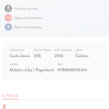
Pridať do wishlistu
Odporučiť známemu
Zdielať na Facebooku
VYDAVATEĽ
POČET STRÁN
ROK VYDANIA
JAZYK
Cesta domů
208
2016
Čeština
VÄZBA
EAN
Mäkká väzba / Paperback
9788088126164
O TITULE
L