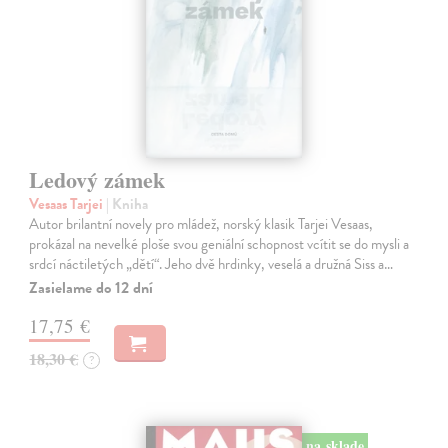
Ledový zámek
Vesaas Tarjei
| Kniha
Autor brilantní novely pro mládež, norský klasik Tarjei Vesaas,
prokázal na nevelké ploše svou geniální schopnost vcítit se do mysli a
srdcí náctiletých „dětí“. Jeho dvě hrdinky, veselá a družná Siss a…
Zasielame do 12 dní
17,75 €
18,30 €
?
na sklade