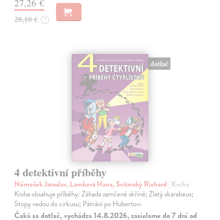
27,26 €
28,10 €
?
dotlač
4 detektivní příběhy
Němeček Jaroslav, Lamková Hana, Svitavský Richard
| Kniha
Kniha obsahuje příběhy: Záhada zamčené skříně; Zlatý skarabeus;
Stopy vedou do cirkusu; Pátrání po Hubertovi
Čaká sa dotlač, vychádza 14.8.2026, zasielame do 7 dní od