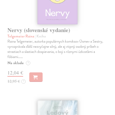
Nervy (slovenské vydanie)
Telgemeier Raina
| Kniha
Raina Telgemeier, autorka populárnych komiksov Úsmev a Sestry,
vyrozprávala ďalší nezvyčajne silný, ale aj vtipný osobný príbeh o
strastiach a slastiach dospievania, o boji s rôznymi úzkosťami a
fóbiami...…
Na sklade
?
12,04 €
12,95 €
?