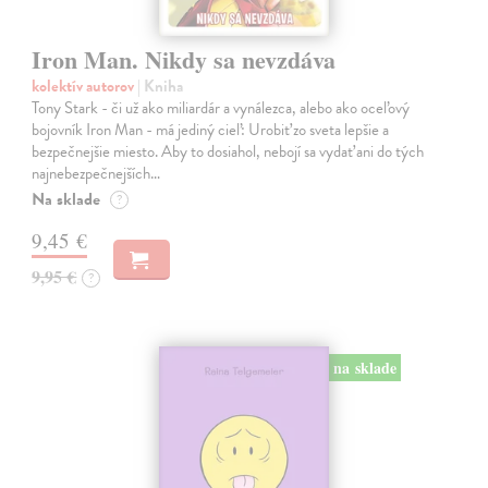
Iron Man. Nikdy sa nevzdáva
kolektív autorov
| Kniha
Tony Stark - či už ako miliardár a vynálezca, alebo ako oceľový
bojovník Iron Man - má jediný cieľ: Urobiť zo sveta lepšie a
bezpečnejšie miesto. Aby to dosiahol, nebojí sa vydať ani do tých
najnebezpečnejších…
Na sklade
?
9,45 €
9,95 €
?
na sklade