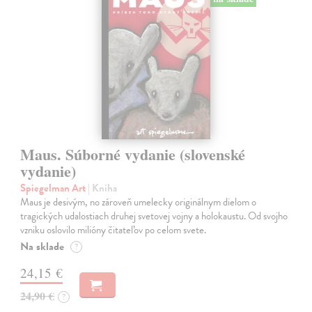
Maus. Súborné vydanie (slovenské
vydanie)
Spiegelman Art
| Kniha
Maus je desivým, no zároveň umelecky originálnym dielom o
tragických udalostiach druhej svetovej vojny a holokaustu. Od svojho
vzniku oslovilo milióny čitateľov po celom svete.
Na sklade
?
24,15 €
24,90 €
?