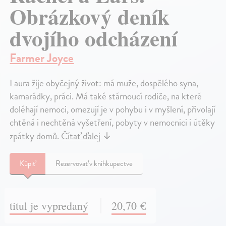
Obrázkový deník
dvojího odcházení
Farmer Joyce
Laura žije obyčejný život: má muže, dospělého syna,
kamarádky, práci. Má také stárnoucí rodiče, na které
doléhají nemoci, omezují je v pohybu i v myšlení, přivolají
chtěná i nechtěná vyšetření, pobyty v nemocnici i útěky
zpátky domů.
Čítať ďalej
↓
Kúpiť
Rezervovať v kníhkupectve
titul je vypredaný
20,70 €