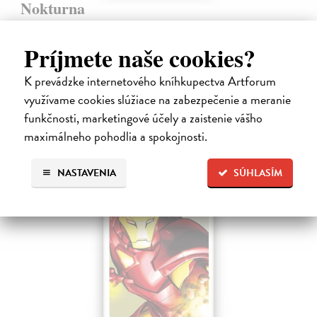
Nokturna
Pérez Laura
| Kniha
Ve svém díle Nokturna španělská komiksová umělkyně Laura Pérez
Príjmete naše cookies?
zkoumá melancholii a magii, jež přicházejí sesoumrakem. Mysteriózní
vyprávění propojuje záblesky ze života lidí, kteří procházejí nocí.
K prevádzke internetového kníhkupectva Artforum
Zasielame do 12 dní
využívame cookies slúžiace na zabezpečenie a meranie
29,61 €
funkčnosti, marketingové účely a zaistenie vášho
maximálneho pohodlia a spokojnosti.
32,90 €
?
NASTAVENIA
SÚHLASÍM
na sklade