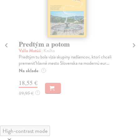
Predtým a potom
Mě
Vallo Matúš
| Kniha
Mu
Predtým tu bola vízia skupiny nadšencov, ktorí chceli
Ty 
premeniť hlavné mesto Slovenska na modernú eur...
jeh
Na sklade
Na
?
18,55 €
31
19,95 €
32
?
High-contrast mode