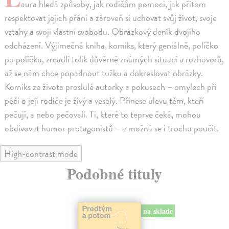
aura hledá způsoby, jak rodičům pomoci, jak přitom
respektovat jejich přání a zároveň si uchovat svůj život, svoje
vztahy a svoji vlastní svobodu. Obrázkový deník dvojího
odcházení. Výjimečná kniha, komiks, který geniálně, políčko
po políčku, zrcadlí tolik důvěrně známých situací a rozhovorů,
až se nám chce popadnout tužku a dokreslovat obrázky.
Komiks ze života proslulé autorky a pokusech – omylech při
péči o její rodiče je živý a veselý. Přinese úlevu těm, kteří
pečují, a nebo pečovali. Ti, které to teprve čeká, mohou
obdivovat humor protagonistů – a možná se i trochu poučit.
High-contrast mode
Podobné tituly
na sklade