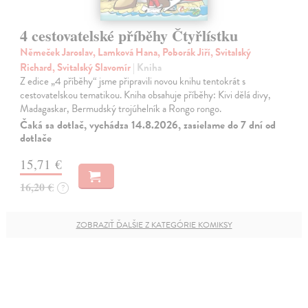
4 cestovatelské příběhy Čtyřlístku
Němeček Jaroslav, Lamková Hana, Poborák Jiří, Svitalský
Richard, Svitalský Slavomír
| Kniha
Z edice „4 příběhy“ jsme připravili novou knihu tentokrát s
cestovatelskou tematikou. Kniha obsahuje příběhy: Kivi dělá divy,
Madagaskar, Bermudský trojúhelník a Rongo rongo.
Čaká sa dotlač, vychádza 14.8.2026, zasielame do 7 dní od
dotlače
15,71 €
16,20 €
?
ZOBRAZIŤ ĎALŠIE Z KATEGÓRIE KOMIKSY