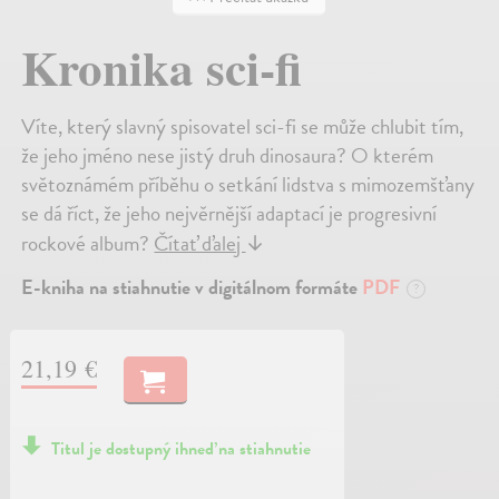
Kronika sci-fi
Víte, který slavný spisovatel sci-fi se může chlubit tím,
že jeho jméno nese jistý druh dinosaura? O kterém
světoznámém příběhu o setkání lidstva s mimozemšťany
se dá říct, že jeho nejvěrnější adaptací je progresivní
rockové album?
Čítať ďalej
↓
E-kniha na stiahnutie v digitálnom formáte
PDF
?
21,19 €
Titul je dostupný ihneď na stiahnutie