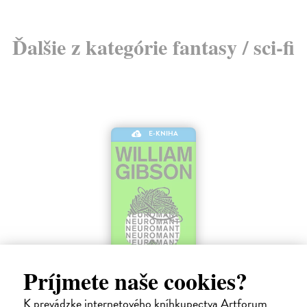
Ďalšie z kategórie fantasy / sci-fi
E-KNIHA
Príjmete naše cookies?
Neuromant
K prevádzke internetového kníhkupectva Artforum
Gibson William
| Elektronická kniha