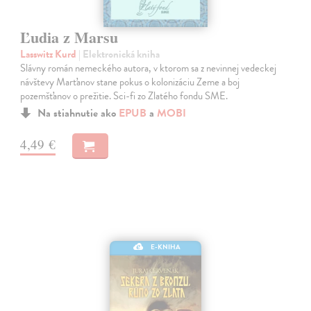
Ľudia z Marsu
Lasswitz Kurd
| Elektronická kniha
Slávny román nemeckého autora, v ktorom sa z nevinnej vedeckej
návštevy Marťanov stane pokus o kolonizáciu Zeme a boj
pozemšťanov o prežitie. Sci-fi zo Zlatého fondu SME.
Na stiahnutie ako
EPUB
a
MOBI
4,49 €
E-KNIHA