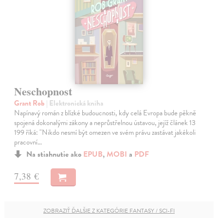
Neschopnost
Grant Rob
| Elektronická kniha
Napínavý román z blízké budoucnosti, kdy celá Evropa bude pěkně
spojená dokonalými zákony a neprůstřelnou ústavou, jejíž článek 13
199 říká: "Nikdo nesmí být omezen ve svém právu zastávat jakékoli
pracovní…
Na stiahnutie ako
EPUB
,
MOBI
a
PDF
7,38 €
ZOBRAZIŤ ĎALŠIE Z KATEGÓRIE FANTASY / SCI-FI