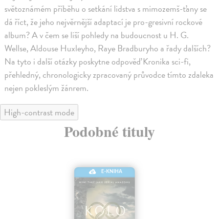
světoznámém příběhu o setkání lidstva s mimozemš-ťany se
dá říct, že jeho nejvěrnější adaptací je pro-gresivní rockové
album? A v čem se liší pohledy na budoucnost u H. G.
Wellse, Aldouse Huxleyho, Raye Bradburyho a řady dalších?
Na tyto i další otázky poskytne odpověď Kronika sci-fi,
přehledný, chronologicky zpracovaný průvodce tímto zdaleka
nejen pokleslým žánrem.
High-contrast mode
Podobné tituly
E-KNIHA