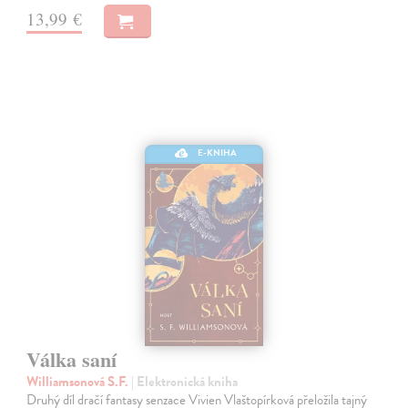
13,99 €
E-KNIHA
Válka saní
Williamsonová S.F.
| Elektronická kniha
Druhý díl dračí fantasy senzace Vivien Vlaštopírková přeložila tajný