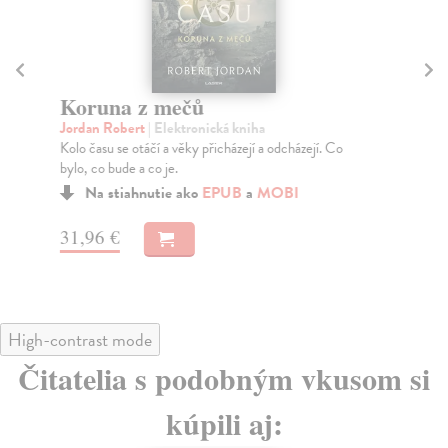
Koruna z mečů
Cí
Jordan Robert
| Elektronická kniha
Ru
Kolo času se otáčí a věky přicházejí a odcházejí. Co
Prv
bylo, co bude a co je.
vál
Na stiahnutie ako
EPUB
a
MOBI
31,96 €
19
High-contrast mode
Čitatelia s podobným vkusom si
kúpili aj: