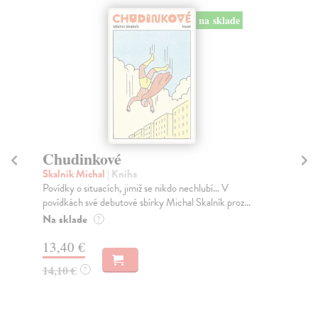
na sklade
Chudinkové
K
Skalník Michal
| Kniha
So
Povídky o situacích, jimiž se nikdo nechlubí... V
Sko
povídkách své debutové sbírky Michal Skalník proz...
nej
Na sklade
Na
?
13,40 €
20
14,10 €
21
?