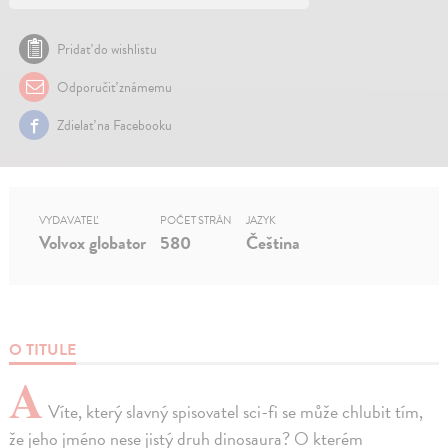
Pridať do wishlistu
Odporučiť známemu
Zdielať na Facebooku
VYDAVATEĽ
POČET STRÁN
JAZYK
Volvox globator
580
Čeština
O TITULE
A
Víte, který slavný spisovatel sci-fi se může chlubit tím,
že jeho jméno nese jistý druh dinosaura? O kterém