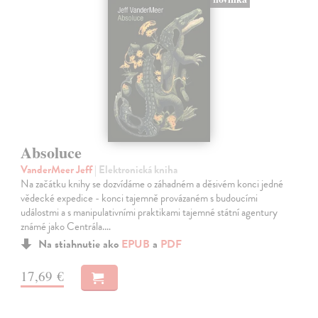
Absoluce
VanderMeer Jeff
| Elektronická kniha
Na začátku knihy se dozvídáme o záhadném a děsivém konci jedné
vědecké expedice - konci tajemně provázaném s budoucími
událostmi a s manipulativními praktikami tajemné státní agentury
známé jako Centrála.…
Na stiahnutie ako
EPUB
a
PDF
17,69 €