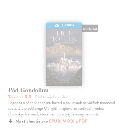
E-KNIHA
novinka
Pád Gondolinu
Tolkien J.R.R.
| Elektronická kniha
Legenda o páde Gondolinu hovorí o boji dvoch najväčších mocností
sveta. Zlo predstavuje Morgoth, najhorší zo všetkých, vodca
obrovských armád, ktoré riadi zo svojej železnej pevnosti.
Na stiahnutie ako
EPUB
,
MOBI
a
PDF