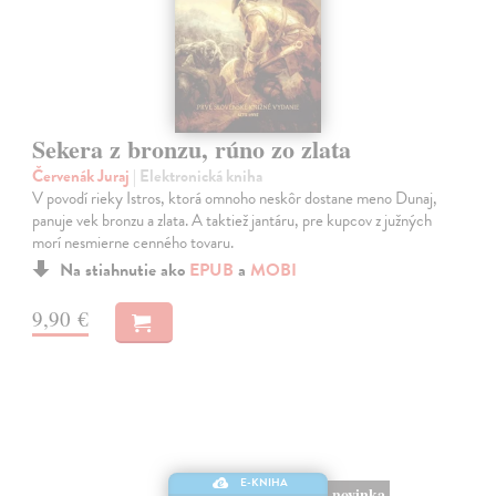
Sekera z bronzu, rúno zo zlata
Červenák Juraj
| Elektronická kniha
V povodí rieky Istros, ktorá omnoho neskôr dostane meno Dunaj,
panuje vek bronzu a zlata. A taktiež jantáru, pre kupcov z južných
morí nesmierne cenného tovaru.
Na stiahnutie ako
EPUB
a
MOBI
9,90 €
E-KNIHA
novinka