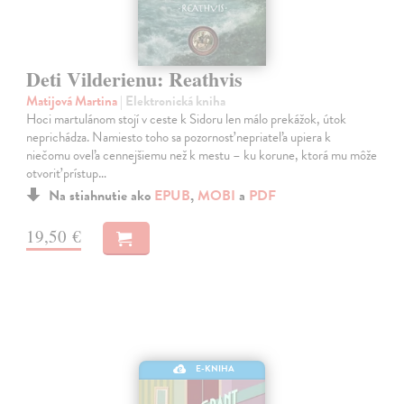
Deti Vilderienu: Reathvis
Matijová Martina
| Elektronická kniha
Hoci martulánom stojí v ceste k Sidoru len málo prekážok, útok
neprichádza. Namiesto toho sa pozornosť nepriateľa upiera k
niečomu oveľa cennejšiemu než k mestu – ku korune, ktorá mu môže
otvoriť prístup…
Na stiahnutie ako
EPUB
,
MOBI
a
PDF
19,50 €
E-KNIHA