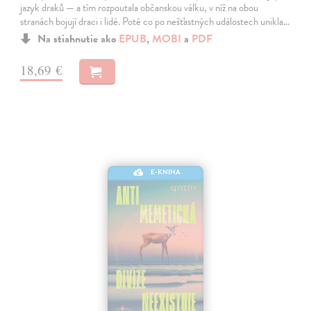
jazyk draků — a tím rozpoutala občanskou válku, v níž na obou
stranách bojují draci i lidé. Poté co po nešťastných událostech unikla…
Na stiahnutie ako
EPUB
,
MOBI
a
PDF
18,69 €
E-KNIHA