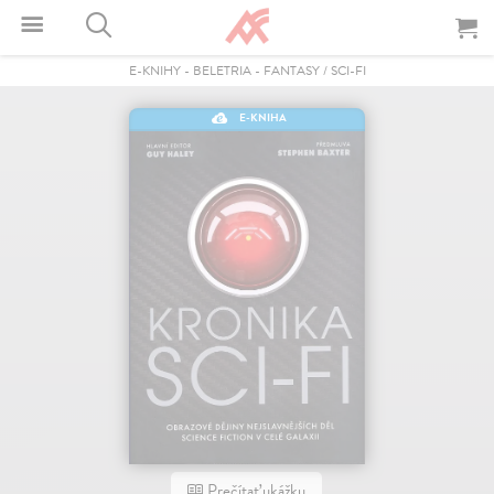
E-KNIHY
-
BELETRIA
-
FANTASY / SCI-FI
E-KNIHA
Prečítať ukážku