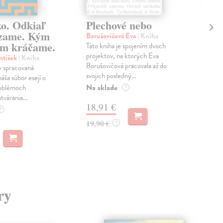
ko. Odkiaľ
Plechové nebo
Po
zame. Kým
Borušovičová Eva
| Kniha
Kun
m kráčame.
Táto kniha je spojením dvoch
Poma
projektov, na ktorých Eva
čty
ntišek
| Kniha
Borušovičová pracovala až do
naps
 spracovaná
svojich posledný...
česk
náša súbor esejí o
Na sklade
Na 
oblémoch
?
tvárania...
18,91 €
14
?
19,90 €
15,
?
ry