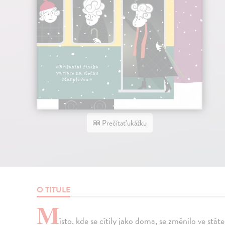
Prečítať ukážku
O TITULE
M
ísto, kde se cítily jako doma, se změnilo ve stá