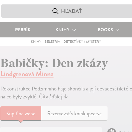
REBRÍK
KNIHY
BOOKS
KNIHY
-
BELETRIA
-
DETEKTÍVKY / MYSTERY
Babičky: Den zkázy
Lindgrenová Minna
Rekonstrukce Podzimního háje skončila a její devadesátileté o
na co byly zvyklé.
Čítať ďalej
↓
Kúpiť
na webe
Rezervovať v kníhkupectve