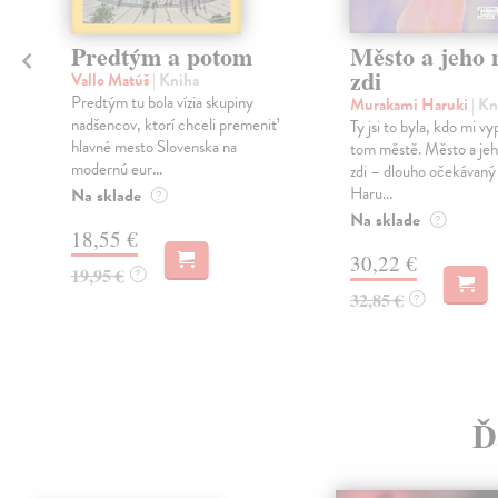
Predtým a potom
Město a jeho n
zdi
Vallo Matúš
| Kniha
Predtým tu bola vízia skupiny
Murakami Haruki
| Kn
nadšencov, ktorí chceli premeniť
Ty jsi to byla, kdo mi vy
hlavné mesto Slovenska na
tom městě. Město a jeh
modernú eur...
zdi – dlouho očekávan
Haru...
Na sklade
?
Na sklade
?
18,55 €
30,22 €
19,95 €
?
32,85 €
?
Ď