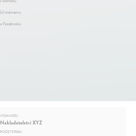
o wishlistu
iť známemu
na Facebooku
VYDAVATEĽ
Nakladatelství XYZ
POČET STRÁN