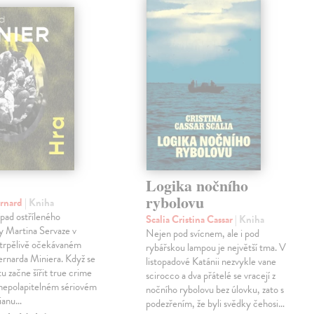
Logika nočního
rybolovu
ernard
| Kniha
pad ostříleného
Scalia Cristina Cassar
| Kniha
ty Martina Servaze v
Nejen pod svícnem, ale i pod
trpělivě očekávaném
rybářskou lampou je největší tma. V
Bernarda Miniera. Když se
listopadové Katánii nezvykle vane
tu začne šířit true crime
scirocco a dva přátelé se vracejí z
 nepolapitelném sériovém
nočního rybolovu bez úlovku, zato s
lianu…
podezřením, že byli svědky čehosi…