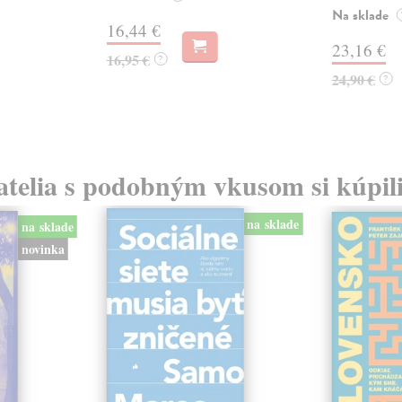
Na sklade
16,44 €
23,16 €
16,95 €
?
24,90 €
?
atelia s podobným vkusom si kúpili
na sklade
na sklade
novinka