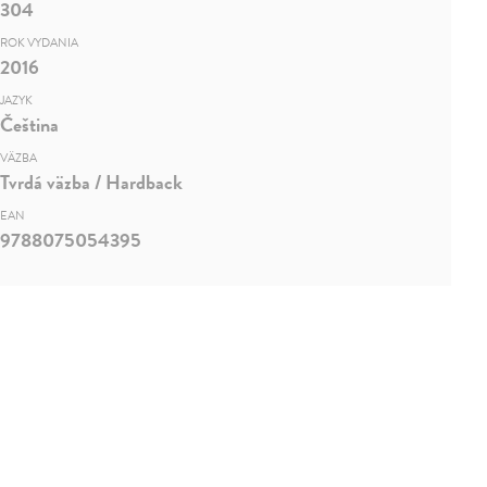
304
ROK VYDANIA
2016
JAZYK
Čeština
VÄZBA
Tvrdá väzba / Hardback
EAN
9788075054395