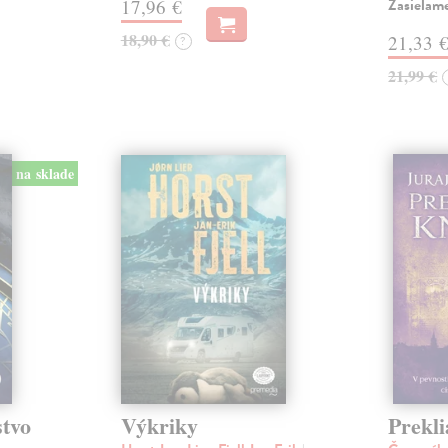
Zasielam
17,96 €
18,90 €
21,33 
?
21,99 €
na sklade
stvo
Výkriky
Prekli