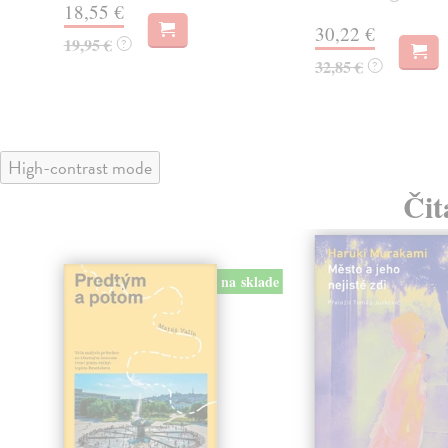
18,55 €
30,22 €
19,95 €
?
32,85 €
?
High-contrast mode
Čit
na sklade