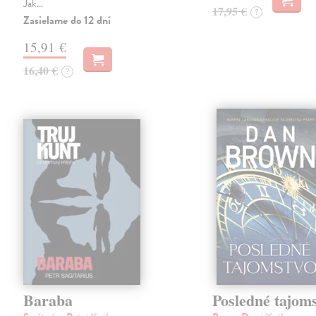
Jak…
17,95 €
?
Zasielame do 12 dní
15,91 €
16,40 €
?
Baraba
Posledné tajom