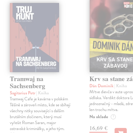
Tramwaj na
Krv sa stane z
Sachsenberg
Dán Dominik
| Kniha
Mŕtve dievča v aute upros
Sagitarius Petr
| Kniha
sídliska. Verdikt doktora 
Tramwaj Cafe je kavárna v polském
jednoznačný - mladá, zdra
Těšíně a zároveň místo, kde se sbíhají
len trochu mŕtva.
všechny nitky související s dalším
Na sklade
brutálním zločinem, který musí
?
vyřešit Roman Saran, major
16,69 €
ostravské kriminálky, a jeho tým.