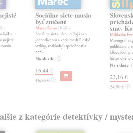
ejisté
Sociálne siete musia
Slovens
byť zničené
prichád
sme. Ka
iha
Marec Samo
| Kniha
právěl o
Sociálne siete nám ubližujú ako
Mikloško Fra
o nejisté
jednotlivcom a kazia medziľudské
Monograficky
ý román
vzťahy, rozkladajú spoločnosť a
publikácia pri
def...
kľúčových pr
historického u
Na sklade
?
Na sklade
16,44 €
23,16 €
16,95 €
?
24,90 €
?
alšie z kategórie detektívky / myste