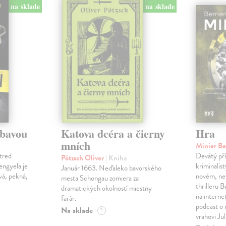
na sklade
na sklade
ábavou
Katova dcéra a čierny
Hra
mních
Minier B
tred
Devátý pří
Pötzsch Oliver
| Kniha
Lengyela je
kriminalis
Január 1663. Neďaleko bavorského
vá, pekná,
novém, ne
mesta Schongau zomiera za
thrilleru 
dramatických okolností miestny
na interne
farár.
podcast o
Na sklade
?
vrahovi Ju