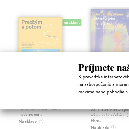
na sklade
Príjmete na
K prevádzke internetové
na zabezpečenie a merani
Predtým a potom
Město a jeho n
zdi
maximálneho pohodlia a 
Vallo Matúš
| Kniha
Predtým tu bola vízia skupiny
Murakami Haruki
| Kn
nadšencov, ktorí chceli premeniť
Ty jsi to byla, kdo mi vy
hlavné mesto Slovenska na
tom městě. Město a jeh
modernú eur...
zdi – dlouho očekávan
Haru...
Na sklade
?
Na sklade
?