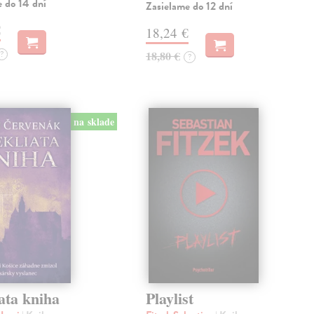
e do 14 dní
Zasielame do 12 dní
€
18,24 €
?
18,80 €
?
na sklade
ata kniha
Playlist