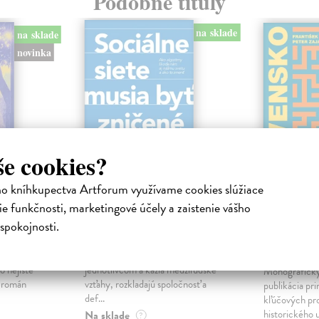
Podobné tituly
na sklade
na sklade
novinka
še cookies?
ho kníhkupectva Artforum využívame cookies slúžiace
e funkčnosti, marketingové účely a zaistenie vášho
ejisté
Sociálne siete musia
Slovens
byť zničené
prichád
spokojnosti.
sme. Ka
iha
Marec Samo
| Kniha
právěl o
Sociálne siete nám ubližujú ako
Mikloško Fra
o nejisté
jednotlivcom a kazia medziľudské
Monograficky
ý román
vzťahy, rozkladajú spoločnosť a
publikácia pri
def...
kľúčových pr
historického u
Na sklade
?