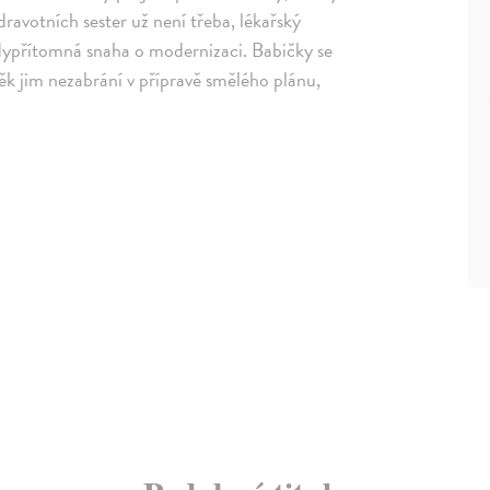
avotních sester už není třeba, lékařský
šudypřítomná snaha o modernizaci. Babičky se
ěk jim nezabrání v přípravě smělého plánu,