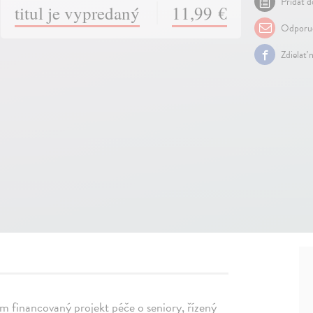
Pridať d
titul je vypredaný
11,99 €
Odporuč
Zdielať 
tem financovaný projekt péče o seniory, řízený