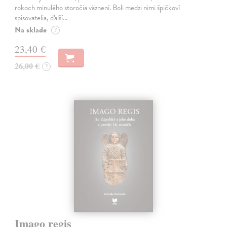
rokoch minulého storočia väznení. Boli medzi nimi špičkoví
spisovatelia, ďalší…
Na sklade
?
23,40 €
26,00 €
?
Imago regis