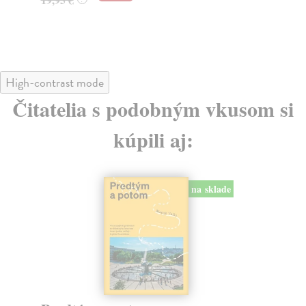
24
High-contrast mode
Čitatelia s podobným vkusom si
kúpili aj:
na sklade