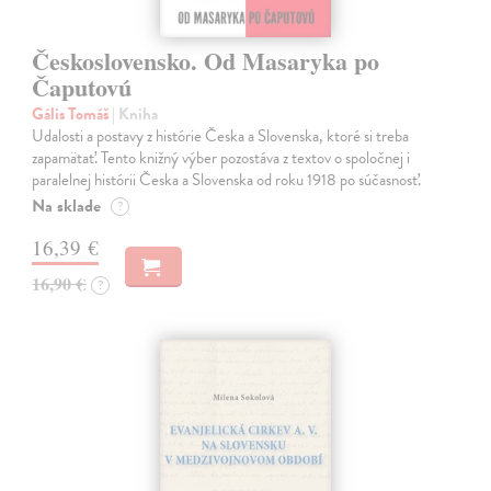
Československo. Od Masaryka po
Čaputovú
Gális Tomáš
| Kniha
Udalosti a postavy z histórie Česka a Slovenska, ktoré si treba
zapamätať. Tento knižný výber pozostáva z textov o spoločnej i
paralelnej histórii Česka a Slovenska od roku 1918 po súčasnosť.
Na sklade
?
16,39 €
16,90 €
?