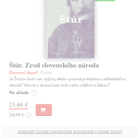
Štúr. Zrod slovenského národa
Demmel József
| Kniha
Je Štúrov život viac mýtus, alebo vysnená predstava o zakladateľovi
národa? Ako to v skutočnosti bolo s eho vzťahmi a láskou?
Na sklade
?
23,66 €
24,90 €
?
ZOBRAZIŤ ĎALŠIE Z KATEGÓRIE SLOVENSKÉ A ČESKÉ DEJINY