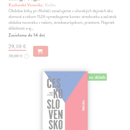
Kucharská Veronika
| Kniha
Obdobie bitky pri Moháči označujeme v uhorských dejinách ako
zlomové a rokom 1526 vymedzujeme koniec stredoveku a začiatok
obdobia novoveku v našom, stredoeurópskom, priestore. Napriek
dôležitosti a aj…
Zasielame do 14 dní
29,10 €
30,00 €
?
na sklade