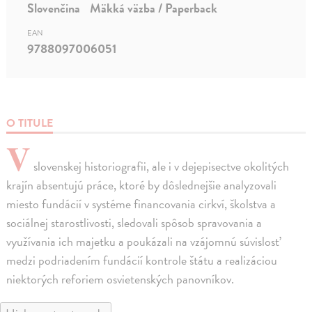
Slovenčina
Mäkká väzba / Paperback
EAN
9788097006051
O TITULE
V
slovenskej historiografii, ale i v dejepisectve okolitých
krajín absentujú práce, ktoré by dôslednejšie analyzovali
miesto fundácií v systéme financovania cirkví, školstva a
sociálnej starostlivosti, sledovali spôsob spravovania a
využívania ich majetku a poukázali na vzájomnú súvislosť
medzi podriadením fundácií kontrole štátu a realizáciou
niektorých reforiem osvietenských panovníkov.