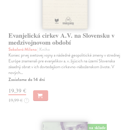
Evanjelická cirkev A.V. na Slovensku v
medzivojnovom období
Sokolová Milena
| Kniha
Koniec prvej svetovej vojny a následné geopolitické zmeny v strednej
Európe znamenali pre evanjelikov a. v. žijúcich na území Slovenska
zásadný obrat v ich dovtedajšom cirkevno-náboženskom živote. V
nových…
Zasielame do 14 dní
19,39 €
19,99 €
?
na sklade