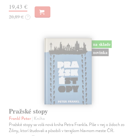
19,43 €
20,89 €
?
na sklade
novinka
Pražské stopy
Frankl Peter
| Kniha
Pražské stopy sa volá nová kniha Petra Frankla. Píše v nej o židoch zo
Žiliny, ktorí študovali a pôsobili v terajšom hlavnom meste ČR.