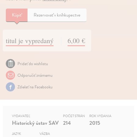
Kúpiť
Rezervovať v kníhkupectve
titul je vypredaný
6,00 €
Pridať do wishlistu
Odporučiť známemu
Zdielať na Facebooku
VYDAVATEĽ
POČET STRÁN
ROK VYDANIA
Historický ústav SAV
214
2015
JAZYK
VÄZBA