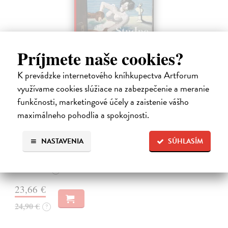
Príjmete naše cookies?
K prevádzke internetového kníhkupectva Artforum
využívame cookies slúžiace na zabezpečenie a meranie
funkčnosti, marketingové účely a zaistenie vášho
Studne mútne
maximálneho pohodlia a spokojnosti.
Getting Peter
| Kniha
Sú ikonickými postavami našej kultúry. Postavili im sochy a
pomenovali po nich ulice, majú svoje nespochybniteľné miesto v
NASTAVENIA
SÚHLASÍM
lexikónoch literatúry aj učebniciach, slovenské moderné umenie sa
bez nich nedá…
Na sklade
?
23,66 €
24,90 €
?