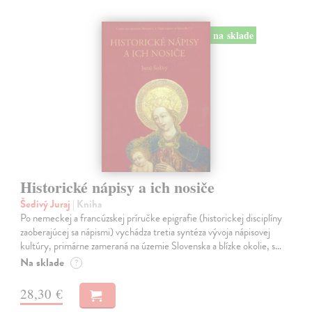
na sklade
Historické nápisy a ich nosiče
Šedivý Juraj
| Kniha
Po nemeckej a francúzskej príručke epigrafie (historickej disciplíny
zaoberajúcej sa nápismi) vychádza tretia syntéza vývoja nápisovej
kultúry, primárne zameraná na územie Slovenska a blízke okolie, s…
Na sklade
?
28,30 €