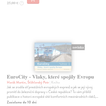
25,00 €
?
novinka
EuroCity - Vlaky, které spojily Evropu
Harák Martin, Šťáhlavský Petr
| Kniha
Jak se zrodila síť prestižních evropských expresů a jak se její vývoj
promítl do železniční dopravy v České republice? To vám přiblíží
publikace o historii evropské sítě komfortních mezinárodních vlaků,…
Zasielame do 10 dní