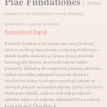
Piae Fundationes
Zbožné
fundácie a ich význam pre rozvoj uhorskej
spoločnosti v ranom novoveku
Kušniráková Ingrid
Katolícke fundácie a ich význam pre rozvoj školstva,
ústavov sociálnej starostlivosti a cirkevných inštitúcií v
období raného novoveku sú témou, ktorej slovenská
historiografia doteraz nevenovala takmer žiadnu
pozornosť. Základiny ako majetkové podstaty založené s
cieľom materiálne zabezpečiť cirkevné, školské a
charitatívne ústavy sa okrajovo spomínajú takmer vo
všetkých prácach venovaných dejinám týchto inštitúcií v
sledovanom období, väčšina z nich však prináša len
základné údaje o ich majetku, zakladateľoch a o cieľoch,
ktoré mali plniť.
Čítať ďalej
↓