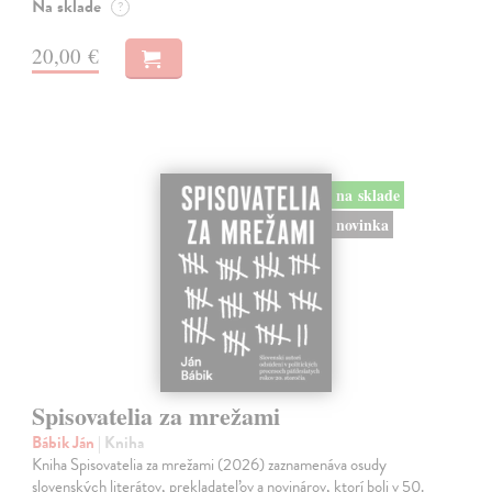
Na sklade
?
20,00 €
na sklade
novinka
Spisovatelia za mrežami
Bábik Ján
| Kniha
Kniha Spisovatelia za mrežami (2026) zaznamenáva osudy
slovenských literátov, prekladateľov a novinárov, ktorí boli v 50.