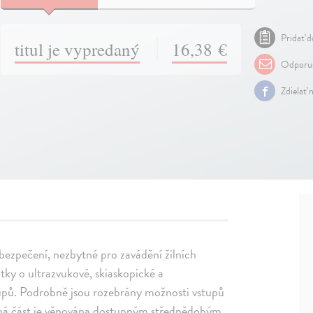
Pridať d
titul je vypredaný
16,38 €
Odporuč
Zdielať 
ezpečení, nezbytné pro zavádění žilních
tky o ultrazvukové, skiaskopické a
stupů. Podrobně jsou rozebrány možnosti vstupů
Druhá část je věnována dostupným střednědobým