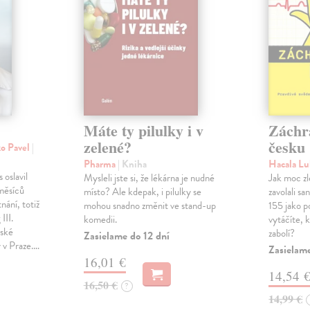
Máte ty pilulky i v
Záchr
zelené?
česku
ko Pavel
|
Pharma
| Kniha
Hacala L
 oslavil
Mysleli jste si, že lékárna je nudné
Jak moc zl
měsíců
místo? Ale kdepak, i pilulky se
zavolali s
nání, totiž
mohou snadno změnit ve stand-up
155 jako p
III.
komedii.
vytáčíte, 
řské
zabolí?
Zasielame do 12 dní
y v Praze.…
Zasielam
16,01 €
14,54 
16,50 €
?
14,99 €