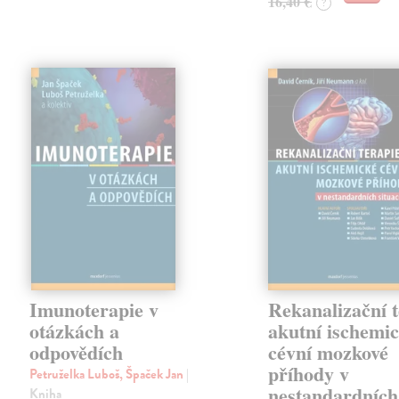
16,40 €
?
Imunoterapie v
Rekanalizační t
otázkách a
akutní ischemi
odpovědích
cévní mozkové
příhody v
Petruželka Luboš, Špaček Jan
|
nestandardních
Kniha