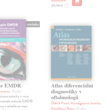
29,90 €
?
novinka
pie EMDR
Atlas diferenciální
diagnostiky v
rancine
| Kniha
oftalmologii
ntuice autorky v roce
namenala metoda EMDR
Diblík Pavel, Heissigerová Jarmila,
oj a zařadila se mezi
Svozílková Petra
| Kniha