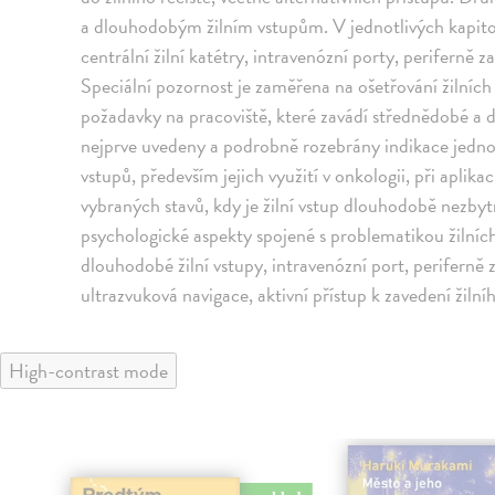
a dlouhodobým žilním vstupům. V jednotlivých kapito
centrální žilní katétry, intravenózní porty, periferně z
Speciální pozornost je zaměřena na ošetřování žilních
požadavky na pracoviště, které zavádí střednědobé a d
nejprve uvedeny a podrobně rozebrány indikace jedno
vstupů, především jejich využití v onkologii, při aplikac
vybraných stavů, kdy je žilní vstup dlouhodobě nezbyt
psychologické aspekty spojené s problematikou žilních
dlouhodobé žilní vstupy, intravenózní port, periferně 
ultrazvuková navigace, aktivní přístup k zavedení žilní
High-contrast mode