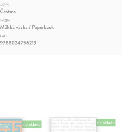
JAZYK
Čeština
VÄZBA
Mäkká väzba / Paperback
EAN
9788024756219
na sklade
na sklade