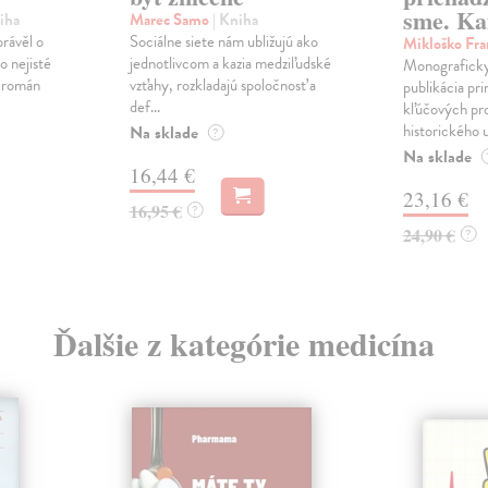
sme. Ka
iha
Marec Samo
| Kniha
právěl o
Sociálne siete nám ubližujú ako
Mikloško Fra
o nejisté
jednotlivcom a kazia medziľudské
Monograficky
ý román
vzťahy, rozkladajú spoločnosť a
publikácia pri
def...
kľúčových pr
historického u
Na sklade
?
Na sklade
16,44 €
23,16 €
16,95 €
?
24,90 €
?
Ďalšie z kategórie medicína