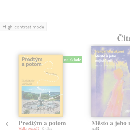
High-contrast mode
Čit
na sklade
Predtým a potom
Město a jeho n
zdi
Vallo Matúš
| Kniha