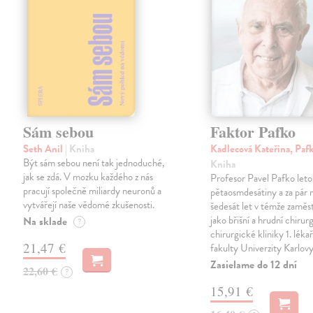
Sám sebou
Faktor Pafko
Seth Anil
| Kniha
Kadlecová Kateřina, Paf
Být sám sebou není tak jednoduché,
Kniha
jak se zdá. V mozku každého z nás
Profesor Pavel Pafko letos
pracují společně miliardy neuronů a
pětaosmdesátiny a za pár 
vytvářejí naše vědomé zkušenosti.
šedesát let v témže zaměst
jako břišní a hrudní chirurg 
Na sklade
?
chirurgické kliniky 1. léka
21,47 €
fakulty Univerzity Karlov
Zasielame do 12 dní
22,60 €
?
15,91 €