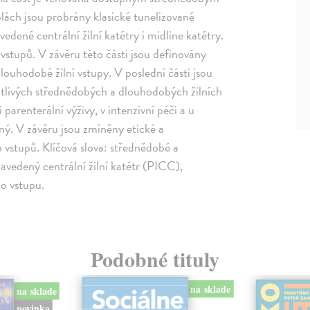
lách jsou probrány klasické tunelizované
avedené centrální žilní katétry i midline katétry.
 vstupů. V závěru této části jsou definovány
louhodobé žilní vstupy. V poslední části jsou
tlivých střednědobých a dlouhodobých žilních
i parenterální výživy, v intenzivní péči a u
ný. V závěru jsou zmíněny etické a
 vstupů. Klíčová slova: střednědobé a
zavedený centrální žilní katétr (PICC),
ho vstupu.
Podobné tituly
na sklade
na sklade
novinka