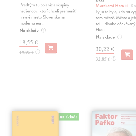
Predtým tu bola vízia skupiny
Murakami Haruki
| Kn
nadšencov, ktorí chceli premeniť
Ty jsi to byla, kdo mi vy
hlavné mesto Slovenska na
tom městě. Město a jeh
modernú eur...
zdi – dlouho očekávan
Haru...
Na sklade
?
Na sklade
?
18,55 €
30,22 €
19,95 €
?
32,85 €
?
na sklade