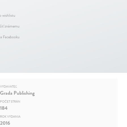
o wishlistu
iť známemu
na Facebooku
VYDAVATEĽ
Grada Publishing
POČET STRÁN
184
ROK VYDANIA
2016