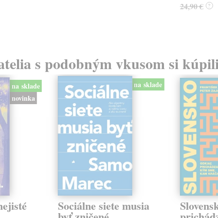
24,90 €
?
atelia s podobným vkusom si kúpili
na sklade
na sklade
novinka
ejisté
Sociálne siete musia
Slovens
byť zničené
prichád