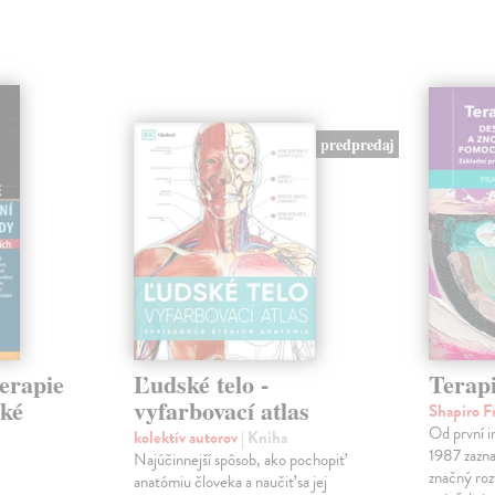
predpredaj
erapie
Ľudské telo -
Tera
cké
vyfarbovací atlas
Shapiro F
Od první i
kolektív autorov
| Kniha
1987 zaz
Najúčinnejší spôsob, ako pochopiť
značný rozv
anatómiu človeka a naučiť sa jej