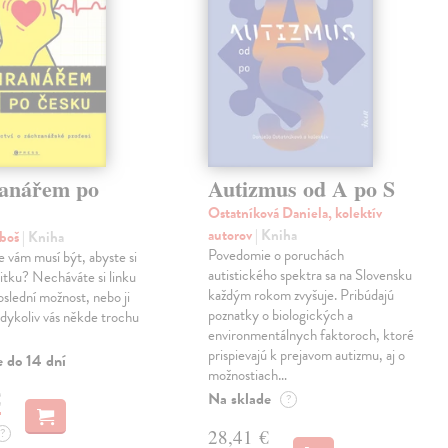
anářem po
Autizmus od A po S
Ostatníková Daniela, kolektív
autorov
| Kniha
uboš
| Kniha
Povedomie o poruchách
e vám musí být, abyste si
autistického spektra sa na Slovensku
anitku? Necháváte si linku
každým rokom zvyšuje. Pribúdajú
oslední možnost, nebo ji
poznatky o biologických a
kdykoliv vás někde trochu
environmentálnych faktoroch, ktoré
prispievajú k prejavom autizmu, aj o
e do 14 dní
možnostiach…
€
Na sklade
?
?
28,41 €