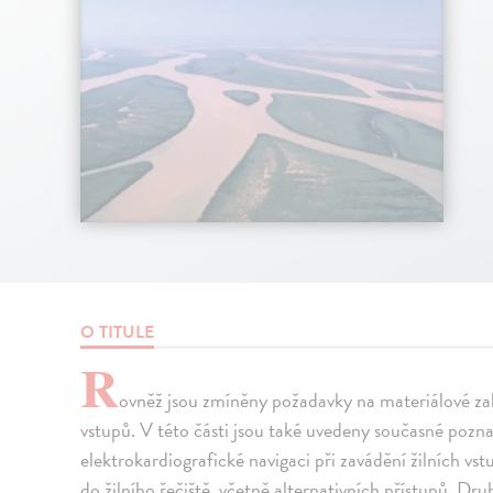
O TITULE
R
ovněž jsou zmíněny požadavky na materiálové zab
vstupů. V této části jsou také uvedeny současné pozna
elektrokardiografické navigaci při zavádění žilních v
do žilního řečiště, včetně alternativních přístupů. 