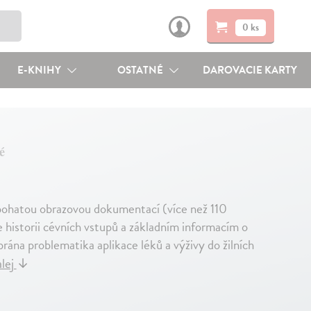
0 ks
E-KNIHY
OSTATNÉ
DAROVACIE KARTY
é
a bohatou obrazovou dokumentací (více než 110
e historii cévních vstupů a základním informacím o
ána problematika aplikace léků a výživy do žilních
alej
↓