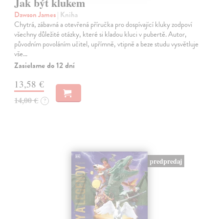
Jak být klukem
Dawson James
| Kniha
Chytrá, zábavná a otevřená příručka pro dospívající kluky zodpoví
všechny důležité otázky, které si kladou kluci v pubertě. Autor,
původním povoláním učitel, upřímně, vtipně a beze studu vysvětluje
vše…
Zasielame do 12 dní
13,58 €
14,00 €
?
predpredaj