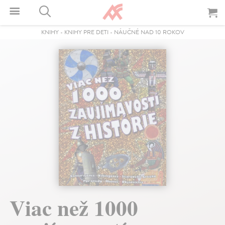
KNIHY
-
KNIHY PRE DETI
-
NÁUČNÉ NAD 10 ROKOV
Viac než 1000