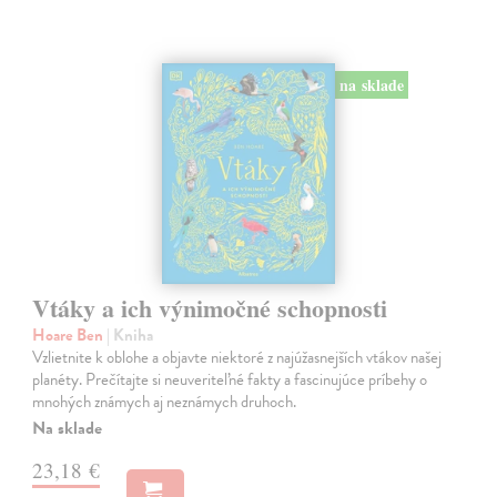
na sklade
Vtáky a ich výnimočné schopnosti
Hoare Ben
| Kniha
Vzlietnite k oblohe a objavte niektoré z najúžasnejších vtákov našej
planéty. Prečítajte si neuveriteľné fakty a fascinujúce príbehy o
mnohých známych aj neznámych druhoch.
Na sklade
23,18 €