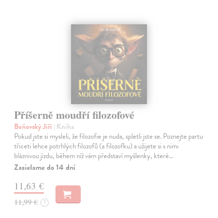
Příšerně moudří filozofové
Beňovský Jiří
| Kniha
Pokud jste si mysleli, že filozofie je nuda, spletli jste se. Poznejte partu
třiceti lehce potrhlých filozofů (a filozofku) a užijete si s nimi
bláznivou jízdu, během níž vám představí myšlenky, které…
Zasielame do 14 dní
11,63 €
11,99 €
?