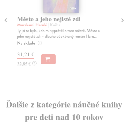
Město a jeho nejisté zdi
Tr
Murakami Haruki
| Kniha
Ma
Ty jsi to byla, kdo mi vyprávěl o tom městě. Město a
JE
jeho nejisté zdi – dlouho očekávaný román Haru...
NAŠ
muž
Na sklade
?
Za
31,21 €
22
32,85 €
?
24
Ďalšie z kategórie náučné knihy
pre deti nad 10 rokov