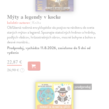
Mýty a legendy v kocke
kolektív autorov
| Kniha
Obľúbená rodinná encyklopédia vás pozýva na návštevu do sveta
starých mýtov a legiend. Spoznajte statočných hrdinov a hrdinky,
podlých vládcov, hrôzostrašných obrov, mocné bohyne a bohov a
desivé monštrá…
Predpredaj, vychádza 11.8.2026, zasielame do 5 dní od
vydania
22,87 €
26,90 €
?
predpredaj