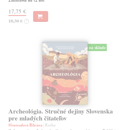
Zasielame do 12 dní
17,75 €
18,30 €
?
na sklade
Archeológia. Stručné dejiny Slovenska
pre mladých čitateľov
Hromadová Bibiana
| Kniha