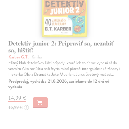
Detektív junior 2: Pripraviť sa, nezabiť
sa, lúštiť!
Karber G.T.
| Kniha
Elitný klub detektívov lúšti prípady, ktoré ich zo Zeme vynesú až do
vesmíru Ako rozlúštia naši štyria mladí pátrači intergalaktické záhady?
Hekerka Olivia Drsniačka Jake Mudrlant Julius Svetový mačací…
Predpredaj, vychádza 21.8.2026, zasielame do 12 dní od
vydania
14,39 €
15,99 €
?