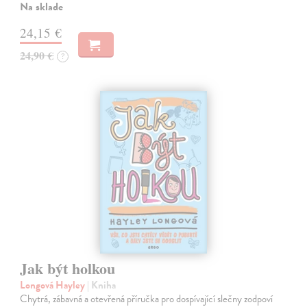
Na sklade
24,15 €
24,90 €
?
Jak být holkou
Longová Hayley
| Kniha
Chytrá, zábavná a otevřená příručka pro dospívající slečny zodpoví