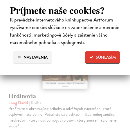
14,95 €
Príjmete naše cookies?
?
K prevádzke internetového kníhkupectva Artforum
využívame cookies slúžiace na zabezpečenie a meranie
funkčnosti, marketingové účely a zaistenie vášho
na sklade
maximálneho pohodlia a spokojnosti.
NASTAVENIA
SÚHLASÍM
Hrdinovia
Long David
| Kniha
Prečítajte si ohromujúce príbehy o odvážnych zvieratách, ktoré
ovplyvnili naše dejiny! Počuli ste už o oslíkovi – štvornohej sanitke,
medveďovi, ktorý nosil bomby, či o psovi, ktorý zomrel na zlomené
srdce?…