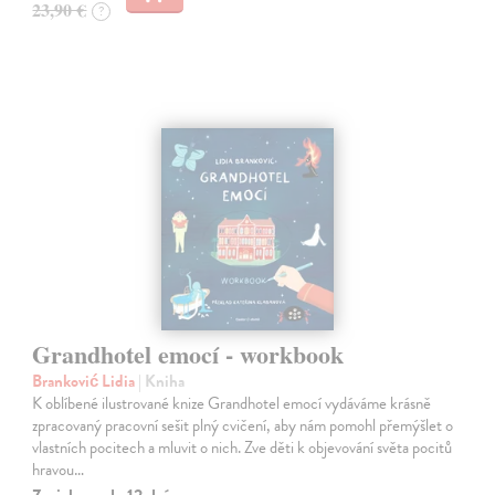
23,90 €
?
Grandhotel emocí - workbook
Branković Lidia
| Kniha
K oblíbené ilustrované knize Grandhotel emocí vydáváme krásně
zpracovaný pracovní sešit plný cvičení, aby nám pomohl přemýšlet o
vlastních pocitech a mluvit o nich. Zve děti k objevování světa pocitů
hravou…