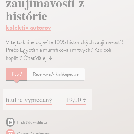
zaujímavostí z
histórie
kolektív autorov
V tejto knihe objavíte 1095 historických zaujímavostí!
Prečo Egypťania mumifikovali mŕtvych? Kto boli
hopliti?
Čítať ďalej
↓
Kúpiť
Rezervovať v kníhkupectve
titul je vypredaný
19,90 €
Pridať do wishlistu
Odporučiť známemu