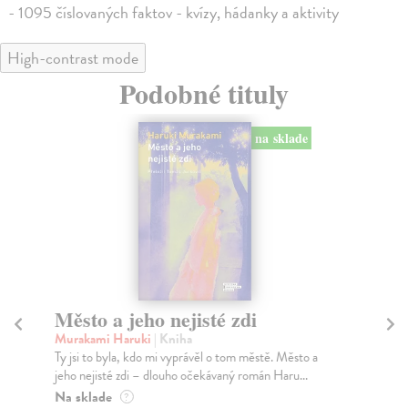
- 1095 číslovaných faktov - kvízy, hádanky a aktivity
High-contrast mode
Podobné tituly
na sklade
Město a jeho nejisté zdi
Tr
Murakami Haruki
| Kniha
Ma
Ty jsi to byla, kdo mi vyprávěl o tom městě. Město a
JE
jeho nejisté zdi – dlouho očekávaný román Haru...
NAŠ
muž
Na sklade
?