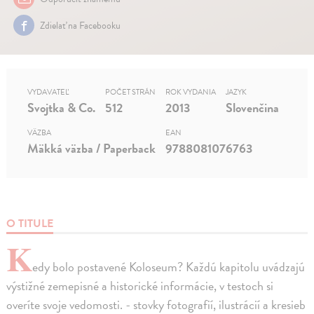
Zdielať na Facebooku
VYDAVATEĽ
POČET STRÁN
ROK VYDANIA
JAZYK
Svojtka & Co.
512
2013
Slovenčina
VÄZBA
EAN
Mäkká väzba / Paperback
9788081076763
O TITULE
K
edy bolo postavené Koloseum? Každú kapitolu uvádzajú
výstižné zemepisné a historické informácie, v testoch si
overíte svoje vedomosti. - stovky fotografií, ilustrácií a kresieb