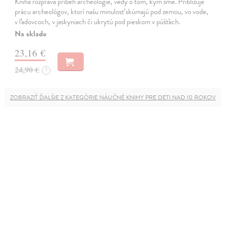
Kniha rozpráva príbeh archeológie, vedy o tom, kým sme. Približuje
prácu archeológov, ktorí našu minulosť skúmajú pod zemou, vo vode,
v ľadovcoch, v jaskyniach či ukrytú pod pieskom v púšťach.
Na sklade
23,16 €
24,90 €
?
ZOBRAZIŤ ĎALŠIE Z KATEGÓRIE NÁUČNÉ KNIHY PRE DETI NAD 10 ROKOV