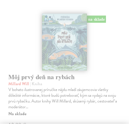
na sklade
Môj prvý deň na rybách
Millard Will
| Kniha
V bohato ilustrovanej príručke nájdu mladí záujemcovia všetky
dôležité informácie, ktoré budú potrebovať, kým sa vydajú na svoju
prvú rybačku. Autor knihy Will Millard, skúsený rybár, cestovateľ a
moderátor…
Na sklade
13,90 €