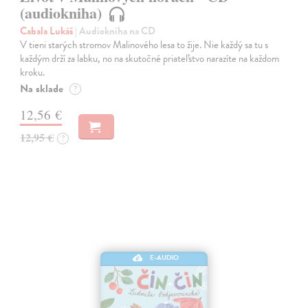
(audiokniha)
Cabala Lukáš
| Audiokniha na CD
V tieni starých stromov Malinového lesa to žije. Nie každý sa tu s
každým drží za labku, no na skutočné priateľstvo narazíte na každom
kroku.
Na sklade
?
12,56 €
12,95 €
?
E-AUDIO