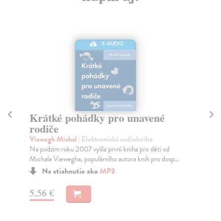
E-AUDIO
Krátké pohádky pro unavené
P
rodiče
Čtv
Kom
Viewegh Michal
| Elektronická audiokniha
vyp
Na podzim roku 2007 vyšla první kniha pro děti od
Michala Viewegha, populárního autora knih pro dosp...
Na stiahnutie ako
MP3
3,
5,56 €