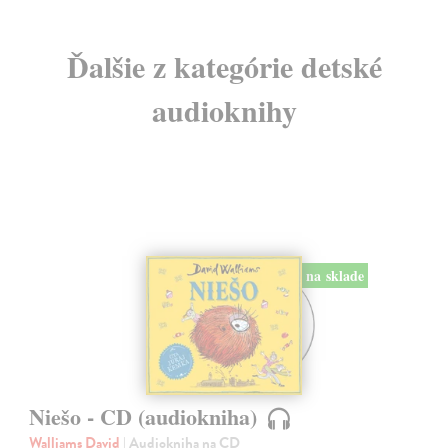
Ďalšie z kategórie detské
audioknihy
na sklade
Niešo - CD (audiokniha)
Walliams David
| Audiokniha na CD