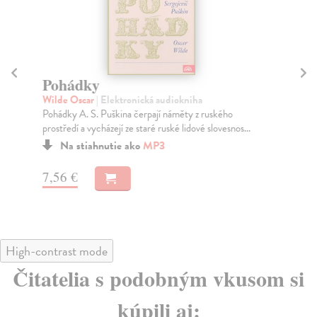
Pohádky
V
p
Wilde Oscar
| Elektronická audiokniha
Pohádky A. S. Puškina čerpají náměty z ruského
Če
prostředí a vycházejí ze staré ruské lidové slovesnos...
Ván
kol
Na stiahnutie ako
MP3
7,56 €
9,
High-contrast mode
Čitatelia s podobným vkusom si
kúpili aj: