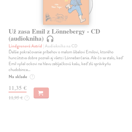
Už zasa Emil z Lönnebergy - CD
(audiokniha)
Lindgrenová Astrid
| Audiokniha na CD
Ďalšie pokračovanie príbehov o malom šibalovi Emilovi, ktorého
huncútstva dobre poznali aj všetci Lönneberčania. Ale čo sa stalo, keď
Emil vylial ockovi na hlavu zabíjačkovú kašu, keď zlú správkyňu
chudobinca…
Na sklade
?
11,35 €
11,95 €
?