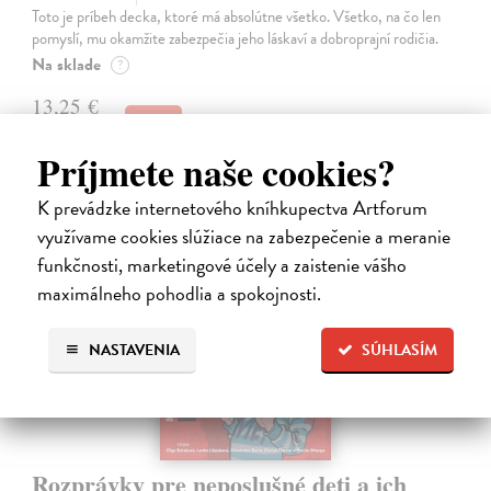
Toto je príbeh decka, ktoré má absolútne všetko. Všetko, na čo len
pomyslí, mu okamžite zabezpečia jeho láskaví a dobroprajní rodičia.
Na sklade
?
13,25 €
13,95 €
?
Príjmete naše cookies?
K prevádzke internetového kníhkupectva Artforum
využívame cookies slúžiace na zabezpečenie a meranie
funkčnosti, marketingové účely a zaistenie vášho
maximálneho pohodlia a spokojnosti.
na sklade
NASTAVENIA
SÚHLASÍM
Rozprávky pre neposlušné deti a ich