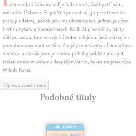
L
eonardo žil dávno, teď je řada na vás. Svět patří vám,
milé děti. Gabriela FilippiMilí posluchači, již přes třicet let
pracuji s dětmi, jednak jako muzikoterapeut, jednak je učím
hrát na kytaru a hudební teorii. Kolikrát přemýšlím, jak ty
děti porostou, kam ve svých životech dojdou, jaké otázkyjim
pomohou posunout se dále. Zaujaly mne úvahy z Leonardova
deníčku, a zkusila jsem je těmito příběhy přiblížit přes pět
století dnešním dětem i dospělým.Věřím, že vás zaujmouVaše
Milada Karez
High-contrast mode
Podobné tituly
E-AUDIO