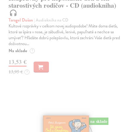
starostivých rodičov - CD (audiokniha)
Taragel Dušan
| Audiokniha na CD
Kultové rozprávky v celkom novej audiopodobe! Máte doma dieťa,
ktoré sa špára v nose, je zábudlivé, lenivé, papuľnaté a nechce sa
umývať? Hľadáte dobrú polepšovňu, ktorá zachráni Vaše dieťa pred
doživotnou…
Na sklade
?
13,53 €
13,95 €
?
na sklade