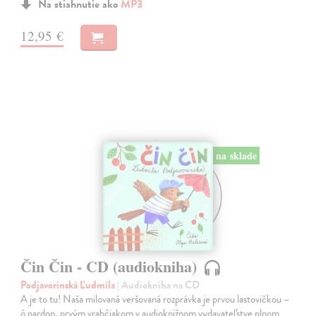
Na stiahnutie ako
MP3
12,95 €
na sklade
Čin Čin - CD (audiokniha)
Podjavorinská Ľudmila
| Audiokniha na CD
A je to tu! Naša milovaná veršovaná rozprávka je prvou lastovičkou –
ó pardon, prvým vrabčiakom v audioknižnom vydavateľstve plnom