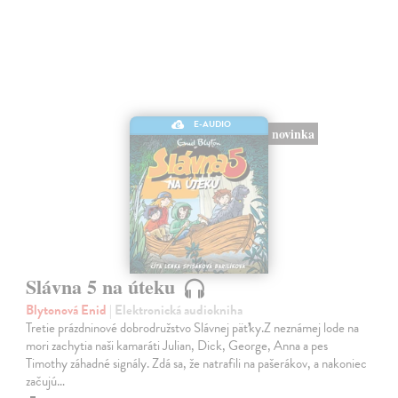
E-AUDIO
novinka
Slávna 5 na úteku
Blytonová Enid
| Elektronická audiokniha
Tretie prázdninové dobrodružstvo Slávnej päťky.Z neznámej lode na
mori zachytia naši kamaráti Julian, Dick, George, Anna a pes
Timothy záhadné signály. Zdá sa, že natrafili na pašerákov, a nakoniec
začujú…