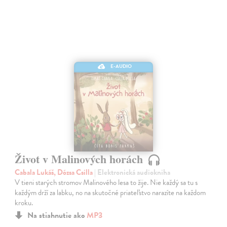
E-AUDIO
Život v Malinových horách
Cabala Lukáš, Dózsa Csilla
| Elektronická audiokniha
V tieni starých stromov Malinového lesa to žije. Nie každý sa tu s
každým drží za labku, no na skutočné priateľstvo narazíte na každom
kroku.
Na stiahnutie ako
MP3