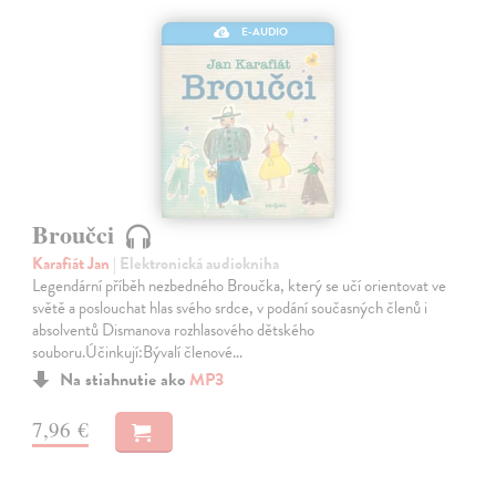
E-AUDIO
Broučci
Karafiát Jan
| Elektronická audiokniha
Legendární příběh nezbedného Broučka, který se učí orientovat ve
světě a poslouchat hlas svého srdce, v podání současných členů i
absolventů Dismanova rozhlasového dětského
souboru.Účinkují:Bývalí členové…
Na stiahnutie ako
MP3
7,96 €