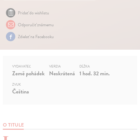
Pridať do wishlistu
Odporučiť známemu
Zdielať na Facebooku
VYDAVATEĽ
VERZIA
DĹŽKA
Země pohádek
Neskrátená
1 hod. 32 min.
ZVUK
Čeština
O TITULE