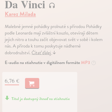
Da Vinci
Karez Milada
Malebné jemné pohádky prolnuté s přírodou Pohádky
podle Leonarda mají zvláštní kouzlo, otevírají dětem
jejich nitro a touhu začít objevovat svět v sobě i kolem
nás. A příroda k tomu poskytuje nádherné
dobrodružství.
Čítať ďalej
↓
E-audio na stiahnutie v digitálnom formáte
MP3
?
6,76 €
Titul je dostupný ihneď na stiahnutie