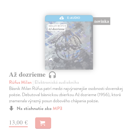
E-AUDIO
novinka
Až dozrieme
Rúfus Milan
| Elektronická audiokniha
Básnik Milan Rúfus patrí medzi najvýraznejšie osobnosti slovenskej
poézie. Debutoval básnickou zbierkou Až dozrieme (1956), ktorá
znamenala výrazný posun dobového chápania poézie.
Na stiahnutie ako
MP3
13,00 €