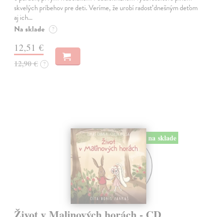
skvelých príbehov pre deti. Veríme, že urobí radosť dnešným deťom
aj ich…
Na sklade
?
12,51 €
12,90 €
?
na sklade
Život v Malinových horách - CD