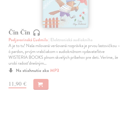
Čin Čin
Podjavorinská Ľudmila
| Elektronická audiokniha
A je to tu! Naša milovaná veršovaná rozprávka je prvou lastovičkou –
ó pardon, prvým vrabčiakom v audioknižnom vydavateľstve
WISTERIA BOOKS plnom skvelých príbehov pre deti. Veríme, že
urobí radosť dnešným…
Na stiahnutie ako
MP3
11,90 €