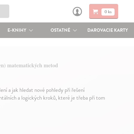
0 ks
E-KNIHY
OSTATNÉ
DAROVACIE KARTY
jen) matematických metod
ní a jak hledat nové pohledy při řešení
álních a logických kroků, které je třeba při tom