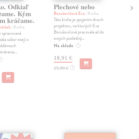
ko. Odkiaľ
Plechové nebo
Po
zame. Kým
Borušovičová Eva
| Kniha
Kun
m kráčame.
Táto kniha je spojením dvoch
Poma
projektov, na ktorých Eva
čty
ntišek
| Kniha
Borušovičová pracovala až do
naps
 spracovaná
svojich posledný...
česk
náša súbor esejí o
Na sklade
Na 
oblémoch
?
tvárania...
18,91 €
14
?
19,90 €
15,
?