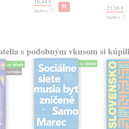
16,44 €
23,16 €
16,95 €
?
24,90 €
?
atelia s podobným vkusom si kúpili
na sklade
na sklade
novinka