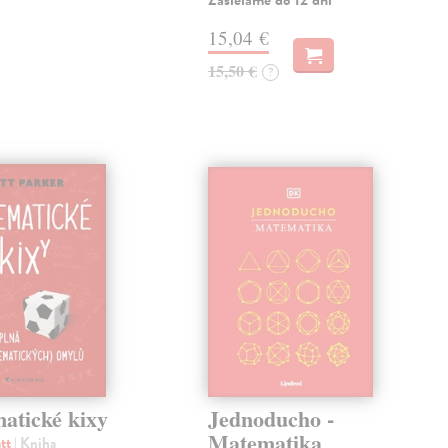
Zasielame do 12 dní
15,04 €
15,50 €
?
atické kixy
Jednoducho -
Matematika
att
| Kniha