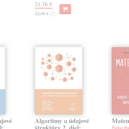
21,76 €
22,90 €
?
ajové
Algoritmy a údajové
Matem
l:
štruktúry 2. diel:
Parker M