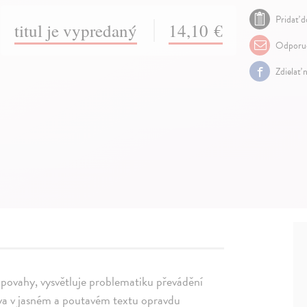
Pridať d
titul je vypredaný
14,10 €
Odporuč
Zdielať 
 povahy, vysvětluje problematiku převádění
lya v jasném a poutavém textu opravdu