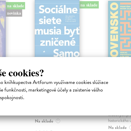
na sklade
na sklade
novinka
še cookies?
ejisté
Sociálne siete musia
Slovens
ho kníhkupectva Artforum využívame cookies slúžiace
byť zničené
prichád
e funkčnosti, marketingové účely a zaistenie vášho
sme. Ka
iha
Marec Samo
| Kniha
spokojnosti.
právěl o
Sociálne siete nám ubližujú ako
Mikloško Fra
o nejisté
jednotlivcom a kazia medziľudské
Monograficky
ý román
vzťahy, rozkladajú spoločnosť a
publikácia pri
def...
kľúčových pr
historického u
Na sklade
?
Na sklade