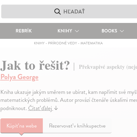
REBRÍK
KNIHY
BOOKS
KNIHY
-
PRÍRODNÉ VEDY
-
MATEMATIKA
Jak to řešit?
Překvapivé aspekty (ne
Polya George
Kniha ukazuje jakým směrem se ubírat, kam napřímit své myšle
matematických problémů. Autor provází čtenáře úskalími ment
podniknout.
Čítať ďalej
↓
Kúpiť
na webe
Rezervovať v kníhkupectve