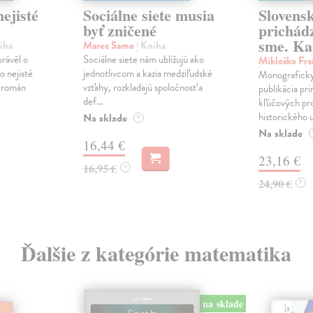
ejisté
Sociálne siete musia
Slovens
byť zničené
prichád
sme. Ka
iha
Marec Samo
| Kniha
právěl o
Sociálne siete nám ubližujú ako
Mikloško Fra
o nejisté
jednotlivcom a kazia medziľudské
Monograficky
ý román
vzťahy, rozkladajú spoločnosť a
publikácia pri
def...
kľúčových pr
historického u
Na sklade
?
Na sklade
16,44 €
23,16 €
16,95 €
?
24,90 €
?
Ďalšie z kategórie matematika
na sklade