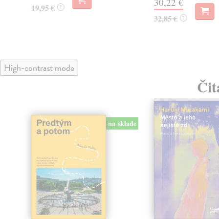
30,22 €
19,95 €
?
32,85 €
?
High-contrast mode
Čit
na sklade