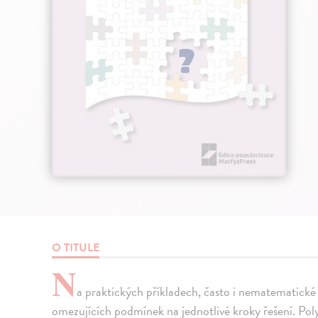
O TITULE
N
a praktických příkladech, často i nematematické
omezujících podmínek na jednotlivé kroky řešení. Po