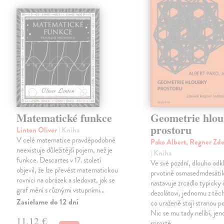
Matematické funkce
Geometrie hlo
prostoru
Linton Oliver
| Kniha
V celé matematice pravděpodobně
Pako Albert, Regner Zde
neexistuje důležitější pojem, než je
| Kniha
funkce. Descartes v 17. století
Ve své pozdní, dlouho odk
objevil, že lze převést matematickou
prvotině osmasedmdesátil
rovnici na obrázek a sledovat, jak se
nastavuje zrcadlo typick
graf mění s různými vstupními…
dezolátovi, jednomu z tě
Zasielame do 12 dní
co uraženě stojí stranou p
Nic se mu tady nelíbí, je
11,12 €
sprostě…