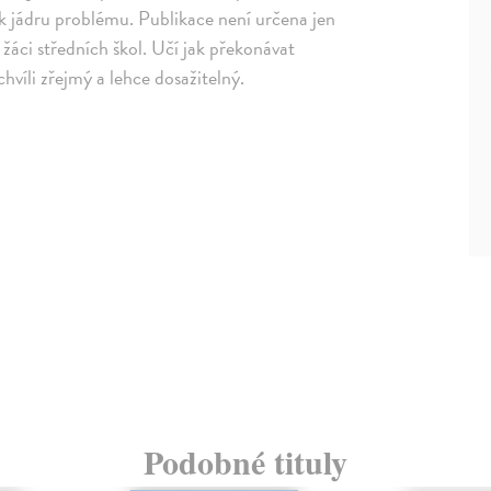
k jádru problému. Publikace není určena jen
 žáci středních škol. Učí jak překonávat
 chvíli zřejmý a lehce dosažitelný.
Podobné tituly