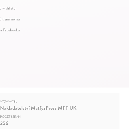
o wishlistu
iť známemu
na Facebooku
VYDAVATEĽ
Nakladatelství MatfyzPress MFF UK
POČET STRÁN
256