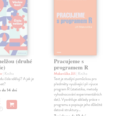
nelžou (druhé
Pracujeme s
ie)
programem R
av
| Kniha
Makovička Jiří
| Kniha
u čísla sdělují? A jak je
Text je studijní pomůckou pro
vat?
předměty využívající při výuce
program R (statistika, metody
e do 14 dní
vyhodnocování experimentálních
€
dat). Vysvětluje základy práce v
programu a popisuje jeho důležité
?
datové struktury…