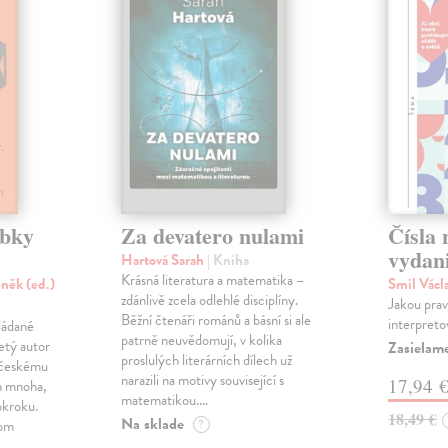
ubky
Za devatero nulami
Čísla 
vydan
Hartová Sarah
| Kniha
Krásná literatura a matematika –
něk (ed.)
Smil Václ
zdánlivě zcela odlehlé disciplíny.
Jakou pravd
Běžní čtenáři románů a básní si ale
interpreto
ládané
patrně neuvědomují, v kolika
etý autor
Zasielam
proslulých literárních dílech už
y českému
narazili na motivy související s
17,94 
ch mnoha,
matematikou.…
okroku.
18,49 €
Na sklade
nom
?