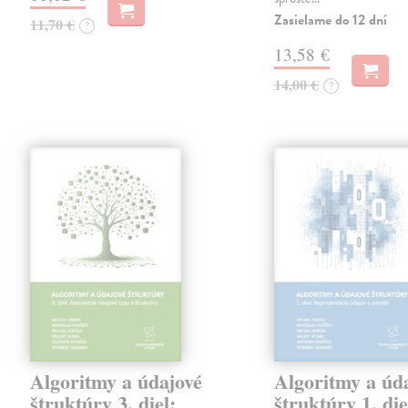
Zasielame do 12 dní
11,70 €
?
13,58 €
14,00 €
?
Algoritmy a údajové
Algoritmy a úd
štruktúry 3. diel:
štruktúry 1. die