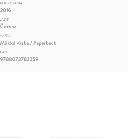
ROK VYDANIA
2016
JAZYK
Čeština
VÄZBA
Mäkká väzba / Paperback
EAN
9788073783259