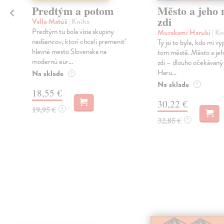
Predtým a potom
Město a jeho n
zdi
Vallo Matúš
| Kniha
Predtým tu bola vízia skupiny
Murakami Haruki
| Kn
nadšencov, ktorí chceli premeniť
Ty jsi to byla, kdo mi vy
hlavné mesto Slovenska na
tom městě. Město a jeh
modernú eur...
zdi – dlouho očekávan
Haru...
Na sklade
?
Na sklade
?
18,55 €
30,22 €
19,95 €
?
32,85 €
?