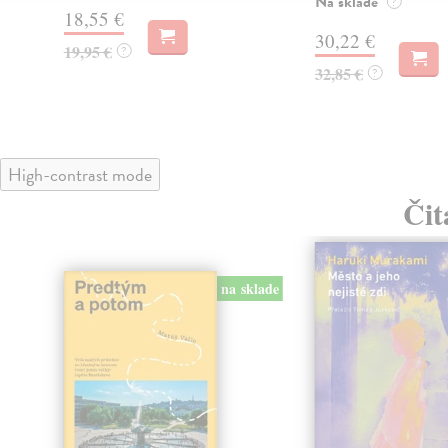
Na sklade
?
18,55 €
30,22 €
19,95 €
?
32,85 €
?
High-contrast mode
Čit
na sklade