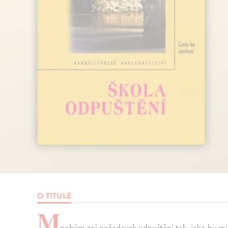
O TITULE
M
nohým zní požadavek odpuštění tak, jako by muse