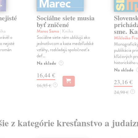
ejisté
Sociálne siete musia
Slovens
byť zničené
prichád
sme. Ka
iha
Marec Samo
| Kniha
právěl o
Sociálne siete nám ubližujú ako
Mikloško Fra
o nejisté
jednotlivcom a kazia medziľudské
Monograficky
ý román
vzťahy, rozkladajú spoločnosť a
publikácia pri
def...
kľúčových pr
historického u
Na sklade
?
Na sklade
16,44 €
23,16 €
16,95 €
?
24,90 €
?
šie z kategórie kresťanstvo a judai