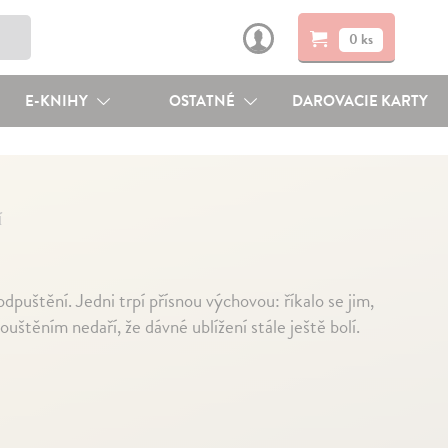
0 ks
E-KNIHY
OSTATNÉ
DAROVACIE KARTY
í
puštění. Jedni trpí přísnou výchovou: říkalo se jim,
uštěním nedaří, že dávné ublížení stále ještě bolí.