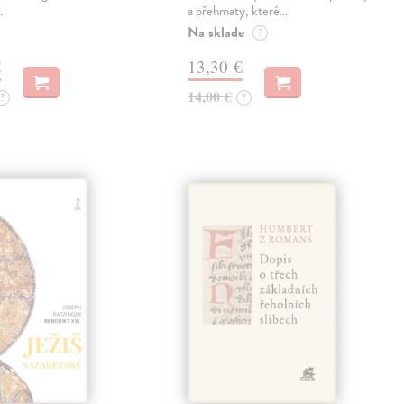
…
a přehmaty, které…
Na sklade
?
€
13,30 €
14,00 €
?
?