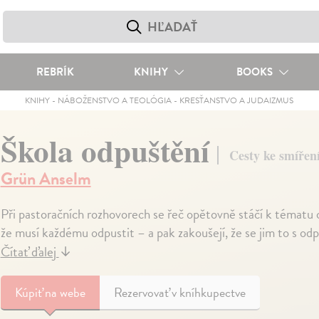
REBRÍK
KNIHY
BOOKS
KNIHY
-
NÁBOŽENSTVO A TEOLÓGIA
-
KRESŤANSTVO A JUDAIZMUS
Škola odpuštění
Cesty ke smířen
Grün Anselm
Při pastoračních rozhovorech se řeč opětovně stáčí k tématu od
že musí každému odpustit – a pak zakoušejí, že se jim to s odpo
Čítať ďalej
↓
Kúpiť
na webe
Rezervovať v kníhkupectve