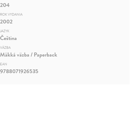
204
ROK VYDANIA
2002
JAZYK
Čeština
VÄZBA
Mäkká väzba / Paperback
EAN
9788071926535