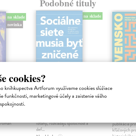
Podobné tituly
na sklade
na sklade
novinka
še cookies?
ho kníhkupectva Artforum využívame cookies slúžiace
ejisté
Sociálne siete musia
Slovens
e funkčnosti, marketingové účely a zaistenie vášho
byť zničené
prichád
spokojnosti.
sme. Ka
iha
Marec Samo
| Kniha
právěl o
Sociálne siete nám ubližujú ako
Mikloško Fra
o nejisté
jednotlivcom a kazia medziľudské
Monograficky
ý román
vzťahy, rozkladajú spoločnosť a
publikácia pri
def...
kľúčových pr
historického u