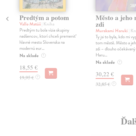
Predtým a potom
Město a jeho n
zdi
Vallo Matúš
| Kniha
Predtým tu bola vízia skupiny
Murakami Haruki
| Kn
nadšencov, ktorí chceli premeniť
Ty jsi to byla, kdo mi vy
hlavné mesto Slovenska na
tom městě. Město a jeh
modernú eur...
zdi – dlouho očekávan
Haru...
Na sklade
?
Na sklade
?
18,55 €
30,22 €
19,95 €
?
32,85 €
?
Ďal