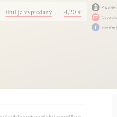
Pridať do w
titul je vypredaný
4,20 €
Odporuči
Zdielať na
li potlačit pocity zlosti a hněvu proti lidem,