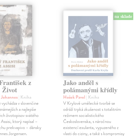
na sklade
František z
Jako anděl s
. Život
polámanými křídly
n Johannes
| Kniha
Hošek Pavel
| Kniha
z vychádza v slovenčine
V Krylově umělecké tvorbě se
jznámejších a najlepšie
odráží trpká zkušenost s totalitním
ch životopisov svätého
režimem socialistického
 Assisi, ktorý napísal –
Československa, s náročnou
chu prekvapivo – dánsky
existencí exulanta, vypuzeného z
nnes Jorgensen.
vlasti do ciziny, a také s kompromisy