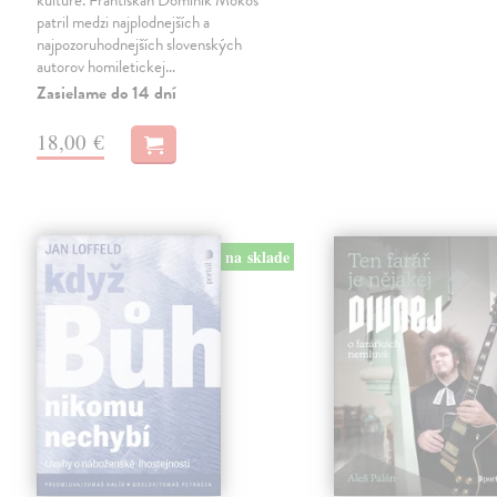
kultúre. Františkán Dominik Mokoš
patril medzi najplodnejších a
najpozoruhodnejších slovenských
autorov homiletickej…
Zasielame do 14 dní
18,00 €
na sklade