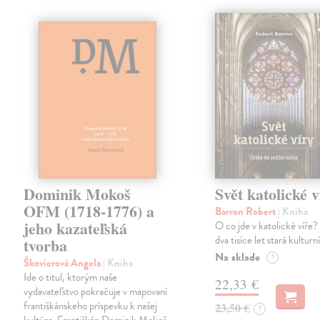
Dominik Mokoš
Svět katolické v
OFM (1718-1776) a
Barron Robert
| Kniha
jeho kazateľská
O co jde v katolické víře? 
dva tisíce let stará kulturn
tvorba
Na sklade
?
Škovierová Angela
| Kniha
Ide o titul, ktorým naše
22,33 €
vydavateľstvo pokračuje v mapovaní
františkánskeho príspevku k našej
23,50 €
?