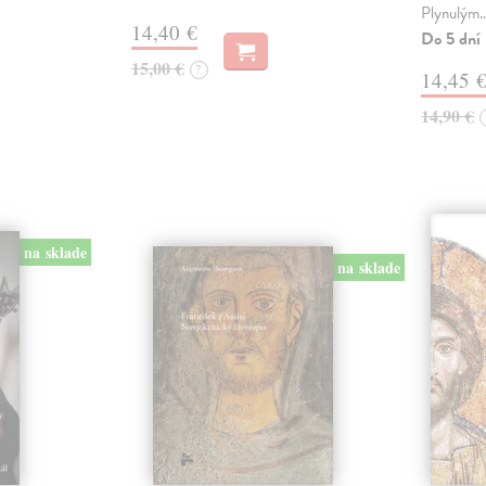
Plynulým
14,40 €
Do 5 dní
15,00 €
?
14,45 
14,90 €
na sklade
na sklade