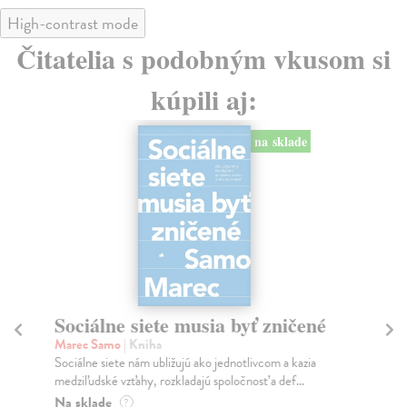
High-contrast mode
Čitatelia s podobným vkusom si
kúpili aj:
na sklade
Sociálne siete musia byť zničené
S
K
Marec Samo
| Kniha
Sociálne siete nám ubližujú ako jednotlivcom a kazia
Mik
medziľudské vzťahy, rozkladajú spoločnosť a def...
Mon
o k
Na sklade
?