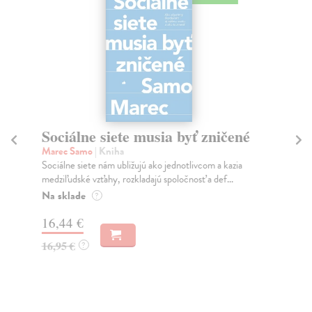
Sociálne siete musia byť zničené
S
K
Marec Samo
| Kniha
Sociálne siete nám ubližujú ako jednotlivcom a kazia
Mik
medziľudské vzťahy, rozkladajú spoločnosť a def...
Mon
o k
Na sklade
?
Na
16,44 €
23
16,95 €
?
24