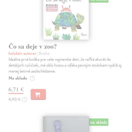
Čo sa deje v zoo?
kolektív autorov
| Kniha
Ideálna prvá knižka pre vaše najmenšie deti. Je veľká akurát do
detských ručičiek, má oblú hranu a vďaka pevným stránkam vydrží aj
menej šetrné zaobchádzanie.
Na sklade
?
6,71 €
6,92 €
?
na sklade