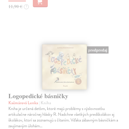
11,90 €
?
predpredaj
Logopedické básničky
Kačmárová Lenka
| Kniha
Kniha je určená deťom, ktoré majú problémy s výslovnosťou
artikulačne náročnej hlásky R. Nadchne všetkých predškolákov aj
školákov, ktorí sa zoznamujú s čítaním. Vďaka zábavným básničkám a
zaujímavým úlohám…