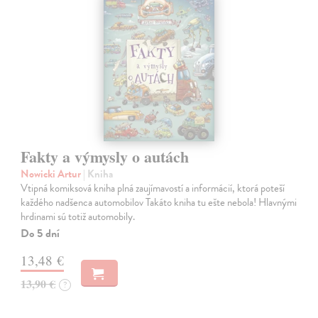
Fakty a výmysly o autách
Nowicki Artur
| Kniha
Vtipná komiksová kniha plná zaujímavostí a informácií, ktorá poteší
každého nadšenca automobilov Takáto kniha tu ešte nebola! Hlavnými
hrdinami sú totiž automobily.
Do 5 dní
13,48 €
13,90 €
?