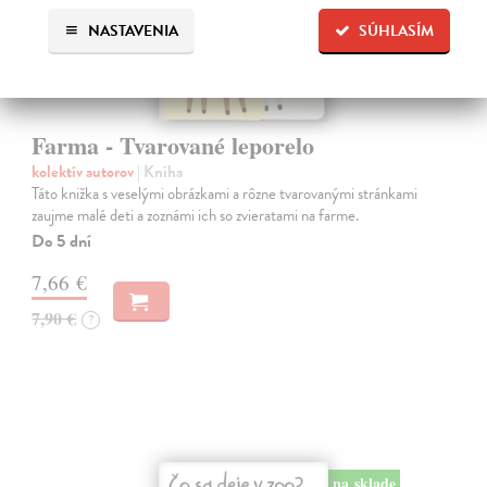
NASTAVENIA
SÚHLASÍM
Farma - Tvarované leporelo
kolektív autorov
| Kniha
Táto knižka s veselými obrázkami a rôzne tvarovanými stránkami
zaujme malé deti a zoznámi ich so zvieratami na farme.
Do 5 dní
7,66 €
7,90 €
?
na sklade