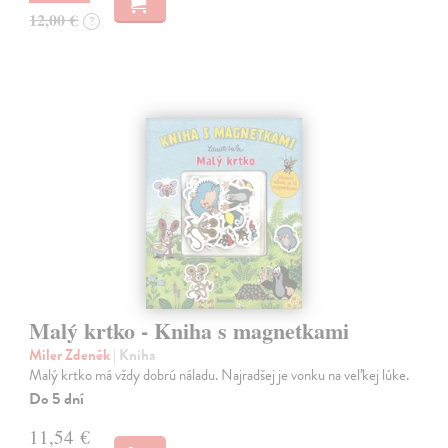
12,00 €
?
Malý krtko - Kniha s magnetkami
Miler Zdeněk
| Kniha
Malý krtko má vždy dobrú náladu. Najradšej je vonku na veľkej lúke.
Do 5 dní
11,54 €