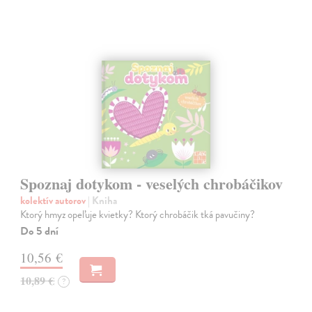
Spoznaj dotykom - veselých chrobáčikov
kolektív autorov
| Kniha
Ktorý hmyz opeľuje kvietky? Ktorý chrobáčik tká pavučiny?
Do 5 dní
10,56 €
10,89 €
?