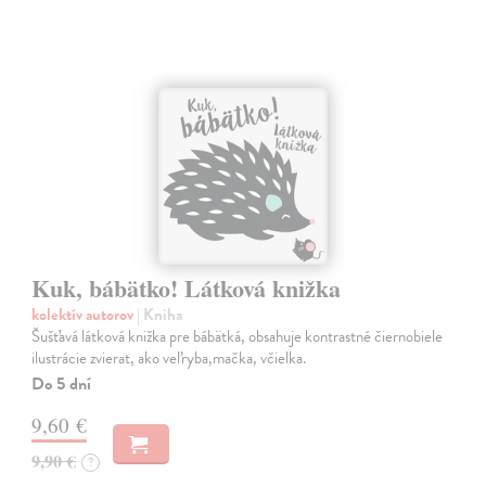
Kuk, bábätko! Látková knižka
kolektív autorov
| Kniha
Šušťavá látková knižka pre bábätká, obsahuje kontrastné čiernobiele
ilustrácie zvierat, ako veľryba,mačka, včielka.
Do 5 dní
9,60 €
9,90 €
?