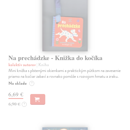
Na prechádzke - Knižka do kočíka
kolektív autorov
| Kniha
Mini knižka s plstenými okienkami a praktickým pútkom na zavesenie
priamo na kočiar zabaví a rovnako pomôže s rozvojom hmatu a zraku.
Na sklade
?
6,69 €
6,90 €
?