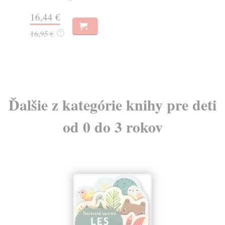
Na
16,44 €
23
16,95 €
?
24
Ďalšie z kategórie knihy pre deti
od 0 do 3 rokov