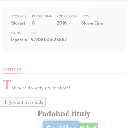
VYDAVATEĽ
POČET STRÁN
ROK VYDANIA
JAZYK
Slovart
8
2016
Slovenčina
VÄZBA
EAN
leporelo
9788055623887
O TITULE
T
ak hurá do vody s tučniakom!
High-contrast mode
Podobné tituly
na sklade