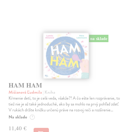
na sklade
HAM HAM
Mičianová Ľudmila
| Kniha
Kŕmenie detí, to je celá veda, všakže?! A čo ešte len rozprávanie, to
tiež nie je až také jednoduché, ako by sa mohlo na prvý pohľad zdať.
V rukách držíte knižku určenú práve na rozvoj reči a rozšírenie…
Na sklade
?
11,40 €