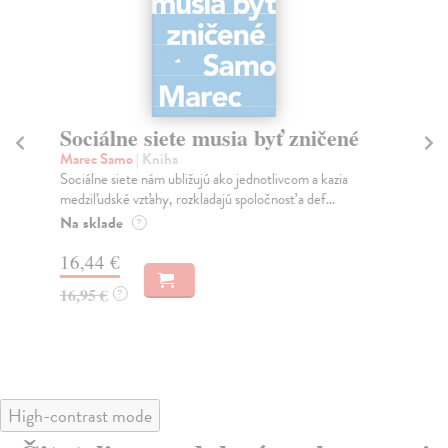
Sociálne siete musia byť zničené
S
K
Marec Samo
| Kniha
Sociálne siete nám ubližujú ako jednotlivcom a kazia
Mik
medziľudské vzťahy, rozkladajú spoločnosť a def...
Mon
o k
Na sklade
?
Na
16,44 €
23
16,95 €
?
24
High-contrast mode