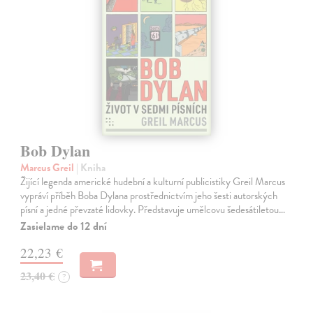
Bob Dylan
Marcus Greil
| Kniha
Žijící legenda americké hudební a kulturní publicistiky Greil Marcus
vypráví příběh Boba Dylana prostřednictvím jeho šesti autorských
písní a jedné převzaté lidovky. Představuje umělcovu šedesátiletou…
Zasielame do 12 dní
22,23 €
23,40 €
?