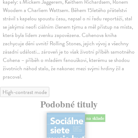
kapely: s Mickem Jaggerem, Keithem Richardsem, Ronem
Woodem a Charliem Wattsem. Během 15letého přátelství
strávil s kapelou spoustu času, napsal o ní řadu reportáží, stal
se jakýmsi neofi ciálním členem týmu a měl přístup na místa,
která byla lidem zvenku zapovězena. Cohenova kniha
zachycuje dění uvnitř Rolling Stones, jejich vývoj a všechny
zásadní události… zároveň je to však životní příběh samotného
Cohena – příběh o mladém fanouškovi, kterému se shodou
životních náhod stalo, že nakonec mezi svými hrdiny žil a
pracoval.
High-contrast mode
Podobné tituly
na sklade