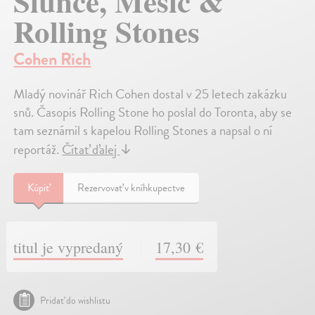
Slunce, Měsíc &
Rolling Stones
Cohen Rich
Mladý novinář Rich Cohen dostal v 25 letech zakázku
snů. Časopis Rolling Stone ho poslal do Toronta, aby se
tam seznámil s kapelou Rolling Stones a napsal o ní
reportáž.
Čítať ďalej
↓
Kúpiť
Rezervovať v kníhkupectve
titul je vypredaný
17,30 €
Pridať do wishlistu