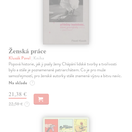
Ženská práce
Klusák Pavel
| Kniha
Popová historie, jak ji psaly ženy Chápání lidské tvorby a tvořivosti
bylo a stále je poznamenané patriarchátem. Co je pro muže
samozřejmostí, pro ženské autorky stále znamená výzvu a bitvu navíc.
Na sklade
?
21,38 €
22,50 €
?