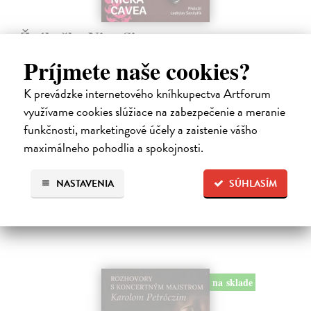
Žvýkačka Niny Simone
Ellis Warren
| Kniha
Príjmete naše cookies?
Ellisova kniha je neobvyklou literární poctou legendární jazzové
zpěvačce a pianistce Nině Simone. Světoznámý hudebník v ní vypráví
K prevádzke internetového kníhkupectva Artforum
příběh zdánlivě bezvýznamného předmětu – žvýkačky, kterou
využívame cookies slúžiace na zabezpečenie a meranie
Simone během…
Na sklade
funkčnosti, marketingové účely a zaistenie vášho
?
maximálneho pohodlia a spokojnosti.
12,92 €
13,60 €
?
NASTAVENIA
SÚHLASÍM
na sklade