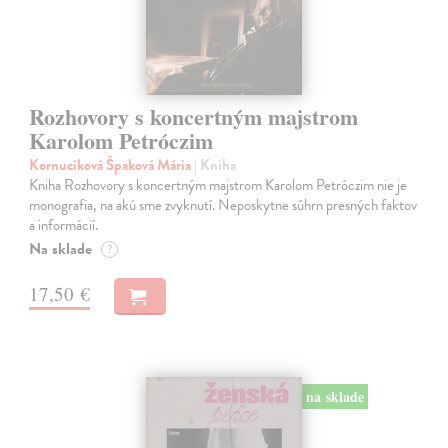
Rozhovory s koncertným majstrom
Karolom Petróczim
Kornucíková Špaková Mária
| Kniha
Kniha Rozhovory s koncertným majstrom Karolom Petróczim nie je
monografia, na akú sme zvyknutí. Neposkytne súhrn presných faktov
a informácií.
Na sklade
?
17,50 €
na sklade