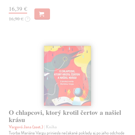
16,39 €
16,90 €
?
O chlapcovi, ktorý krotil čertov a našiel
krásu
Vargová Jana (zost.)
| Kniha
Tvorba Mariána Vargu priniesla nečakané poklady aj po jeho odchode