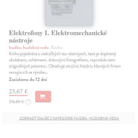
Elektrofony I. Elektromechanické
nástroje
hudba, hudobná veda
| Kniha
Kniha pojednáva o niekoľkých sto nástrojoch, text je doplnený
obrázkami, schémami, dobovými fotografiami, reprodukciami
originálnych patentov. Obsahuje stručnú históriu hlavných firiem
venujúcich sa výrobe…
Zasielame do 12 dní
23,67 €
24,40 €
?
ZOBRAZIŤ ĎALŠIE Z KATEGÓRIE HUDBA, HUDOBNÁ VEDA