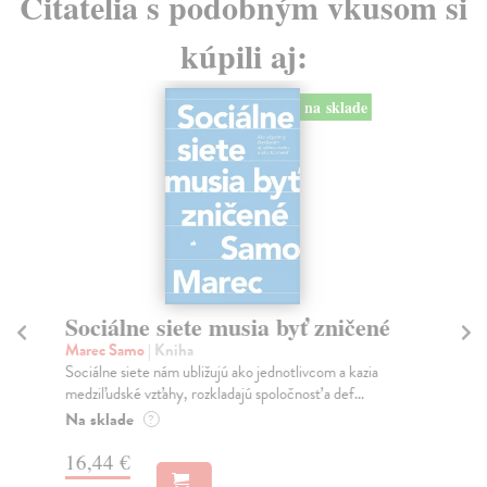
Čitatelia s podobným vkusom si
kúpili aj:
na sklade
Sociálne siete musia byť zničené
S
K
Marec Samo
| Kniha
Sociálne siete nám ubližujú ako jednotlivcom a kazia
Mik
medziľudské vzťahy, rozkladajú spoločnosť a def...
Mon
o k
Na sklade
?
Na
16,44 €
23