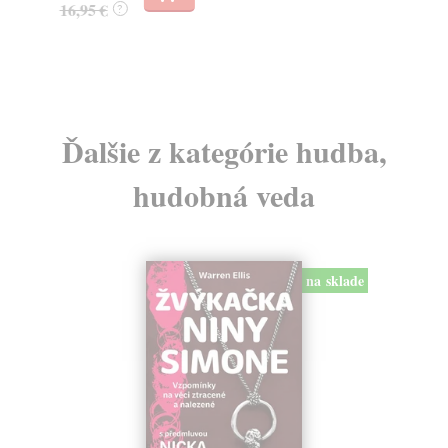
16,95 €
?
24
Ďalšie z kategórie hudba,
hudobná veda
na sklade