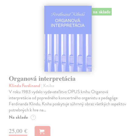
na sklade
Organová interpretácia
Klinda Ferdinand
| Kniha
V roku 1983 vydalo vydavateľstvo OPUS knihu Organová
interpretácia od popredného koncertného organistu a pedagóga
Ferdinanda Klindu. Kniha poskytuje súhrnný obraz všetkých aspektov
potrebných k hre na…
Na sklade
?
25,00 €