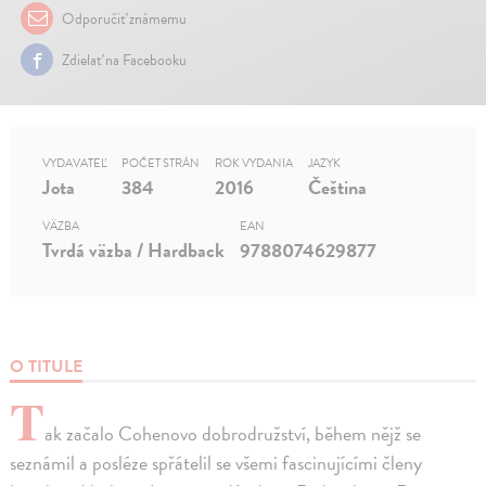
Odporučiť známemu
Zdielať na Facebooku
VYDAVATEĽ
POČET STRÁN
ROK VYDANIA
JAZYK
Jota
384
2016
Čeština
VÄZBA
EAN
Tvrdá väzba / Hardback
9788074629877
O TITULE
T
ak začalo Cohenovo dobrodružství, během nějž se
seznámil a posléze spřátelil se všemi fascinujícími členy