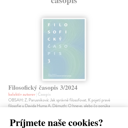
Filosofický časopis 3/2024
kolektív autorov
| Časopis
OBSAH: Z. Parusniková: Jak správně filosofovat. K pojetí pravé
filosofie u Davida Huma A. Démuth: O hneve, alebo čo ponúka
Heideggerova filozofia afektivity G. Vičanová, P. Vaškovic:
Environmentální úzkost…
Príjmete naše cookies?
Na sklade
?