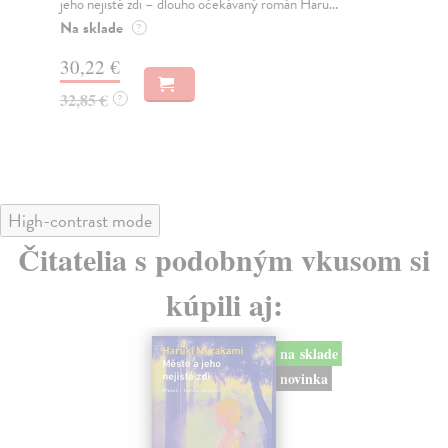
jeho nejisté zdi – dlouho očekávaný román Haru...
med
Na sklade
Na
?
30,22 €
16
32,85 €
16
?
High-contrast mode
Čitatelia s podobným vkusom si
kúpili aj:
na sklade
novinka