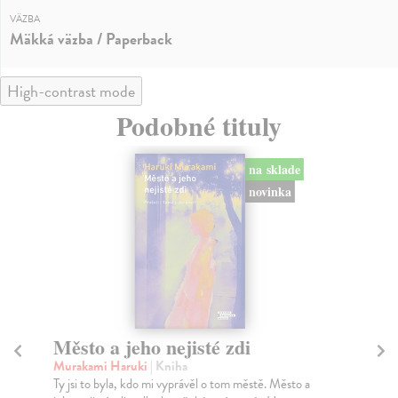
VÄZBA
Mäkká väzba / Paperback
High-contrast mode
Podobné tituly
na sklade
novinka
Město a jeho nejisté zdi
So
Murakami Haruki
| Kniha
Ma
Ty jsi to byla, kdo mi vyprávěl o tom městě. Město a
Soc