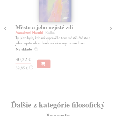
Město a jeho nejisté zdi
So
Murakami Haruki
| Kniha
Ma
Ty jsi to byla, kdo mi vyprávěl o tom městě. Město a
Soc
jeho nejisté zdi – dlouho očekávaný román Haru...
med
Na sklade
Na
?
30,22 €
16
32,85 €
16
?
Ďalšie z kategórie filosofický
časopis