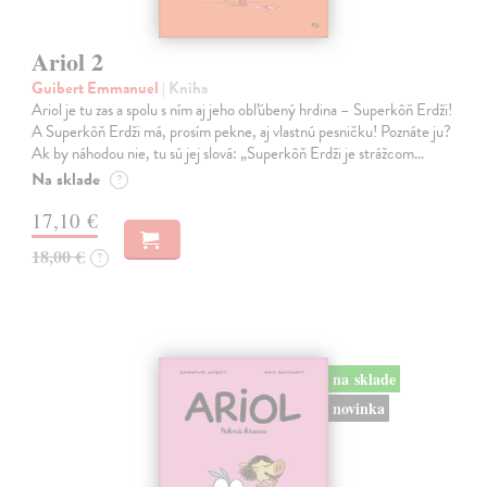
Ariol 2
Guibert Emmanuel
| Kniha
Ariol je tu zas a spolu s ním aj jeho obľúbený hrdina – Superkôň Erdži!
A Superkôň Erdži má, prosím pekne, aj vlastnú pesničku! Poznáte ju?
Ak by náhodou nie, tu sú jej slová: „Superkôň Erdži je strážcom…
Na sklade
?
17,10 €
18,00 €
?
na sklade
novinka