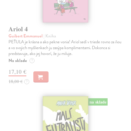
Ariol 4
Guibert Emmanuel
| Kniha
PEŤULA je krásna a ako pekne vonia! Ariol sedí v triede rovno za ňou
a vo svojich myšlienkach ju zasýpa komplimentami. Dokonca si
predstavuje, ako jej hovorí, že ju miluje.
Na sklade
?
17,10 €
18,00 €
?
na sklade