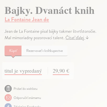
Bajky. Dvanáct knih
La Fontaine Jean de
Jean de La Fontaine písal bájky takmer štvrťstoročie.
Mal mimoriadny pozorovací talent.
Čítať ďalej
↓
Kúpiť
Rezervovať v kníhkupectve
titul je vypredaný
29,90 €
Pridať do wishlistu
Odporučiť známemu
Zdielať na Facebooku