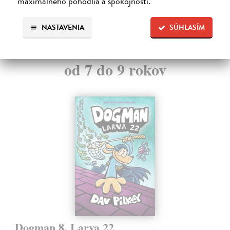
maximálneho pohodlia a spokojnosti.
NASTAVENIA
SÚHLASÍM
Ďalšie z kategórie knihy pre deti
od 7 do 9 rokov
Dogman 8. Larva 22