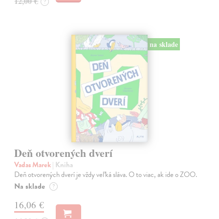
12,00 €
?
na sklade
Deň otvorených dverí
Vadas Marek
| Kniha
Deň otvorených dverí je vždy veľká sláva. O to viac, ak ide o ZOO.
Na sklade
?
16,06 €