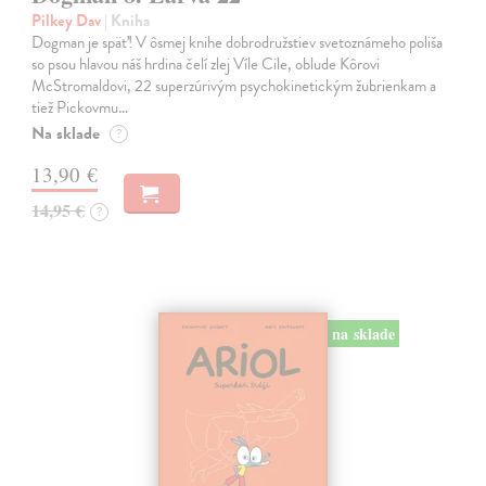
Pilkey Dav
| Kniha
Dogman je späť! V ôsmej knihe dobrodružstiev svetoznámeho poliša
so psou hlavou náš hrdina čelí zlej Víle Cile, oblude Kôrovi
McStromaldovi, 22 superzúrivým psychokinetickým žubrienkam a
tiež Pickovmu…
Na sklade
?
13,90 €
14,95 €
?
na sklade