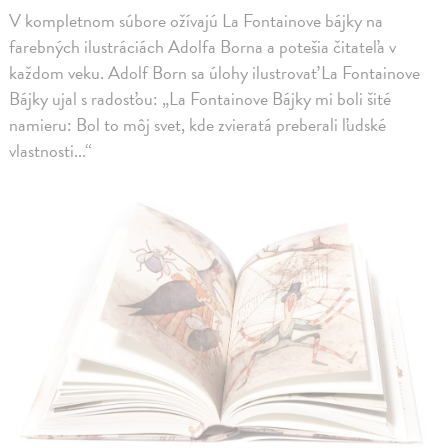
V kompletnom súbore ožívajú La Fontainove bájky na
farebných ilustráciách Adolfa Borna a potešia čitateľa v
každom veku. Adolf Born sa úlohy ilustrovať La Fontainove
Bájky ujal s radosťou: „La Fontainove Bájky mi boli šité
namieru: Bol to môj svet, kde zvieratá preberali ľudské
vlastnosti...“