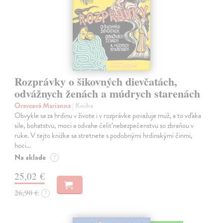
Rozprávky o šikovných dievčatách,
odvážnych ženách a múdrych starenách
Oravcová Marianna
| Kniha
Obvykle sa za hrdinu v živote i v rozprávke považuje muž, a to vďaka
sile, bohatstvu, moci a odvahe čeliť nebezpečenstvu so zbraňou v
ruke. V tejto knižke sa stretnete s podobnými hrdinskými činmi,
hoci…
Na sklade
?
25,02 €
26,90 €
?