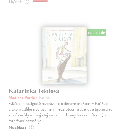
16,90 €
?
na sklade
Katarínka Istotová
Modiano Patrick
| Kniha
Zvláštne nostalgické rozprávanie o detstve prežitom v Paríži, o
blízkom vzťahu a porozumení medzi otcom a dcérou a tajomstvách,
ktoré navždy ostávajú tajomstvami. Jemný humor prítomný v
rozprávaní naznačuje,…
Na sklade
?