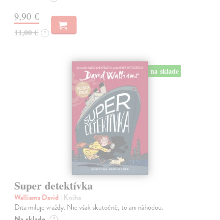
9,90 €
11,00 €
?
na sklade
Super detektívka
Walliams David
| Kniha
Dita miluje vraždy. Nie však skutočné, to ani náhodou.
Na sklade
?