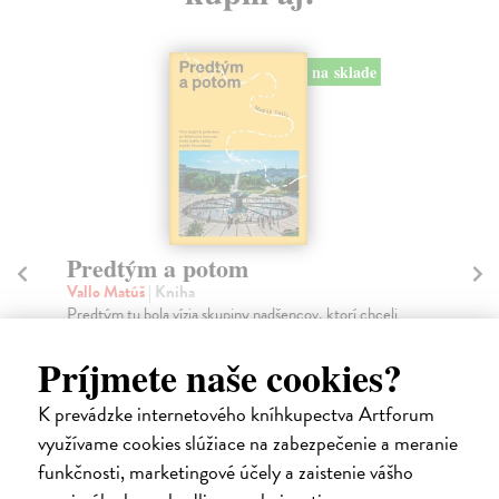
na sklade
novinka
Město a jeho nejisté zdi
So
Murakami Haruki
| Kniha
Ma
Ty jsi to byla, kdo mi vyprávěl o tom městě. Město a
Soc
jeho nejisté zdi – dlouho očekávaný román Haru...
med
Na sklade
Na
Príjmete naše cookies?
?
30,22 €
16
K prevádzke internetového kníhkupectva Artforum
využívame cookies slúžiace na zabezpečenie a meranie
32,85 €
16
?
funkčnosti, marketingové účely a zaistenie vášho