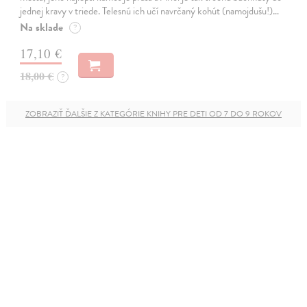
jednej kravy v triede. Telesnú ich učí navrčaný kohút (namojdušu!)…
Na sklade
?
17,10 €
18,00 €
?
ZOBRAZIŤ ĎALŠIE Z KATEGÓRIE KNIHY PRE DETI OD 7 DO 9 ROKOV