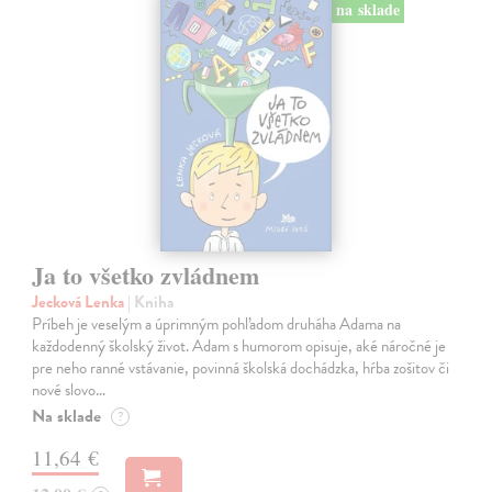
na sklade
Ja to všetko zvládnem
Jecková Lenka
| Kniha
Príbeh je veselým a úprimným pohľadom druháha Adama na
každodenný školský život. Adam s humorom opisuje, aké náročné je
pre neho ranné vstávanie, povinná školská dochádzka, hŕba zošitov či
nové slovo…
Na sklade
?
11,64 €