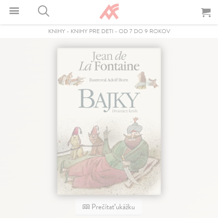
KNIHY
-
KNIHY PRE DETI
-
OD 7 DO 9 ROKOV
Prečítať ukážku