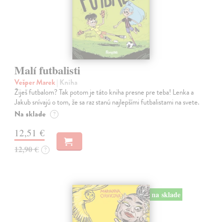
Malí futbalisti
Vešper Marek
| Kniha
Žiješ futbalom? Tak potom je táto kniha presne pre teba! Lenka a
Jakub snívajú o tom, že sa raz stanú najlepšími futbalistami na svete.
Na sklade
?
12,51 €
12,90 €
?
na sklade