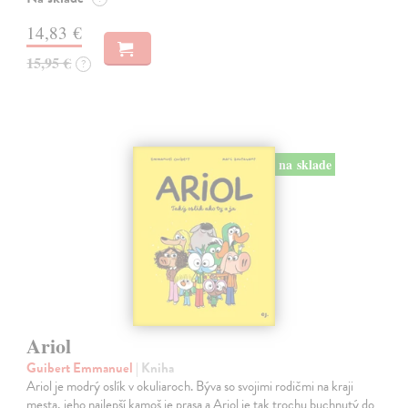
14,83 €
15,95 €
?
na sklade
Ariol
Guibert Emmanuel
| Kniha
Ariol je modrý oslík v okuliaroch. Býva so svojimi rodičmi na kraji
mesta, jeho najlepší kamoš je prasa a Ariol je tak trochu buchnutý do