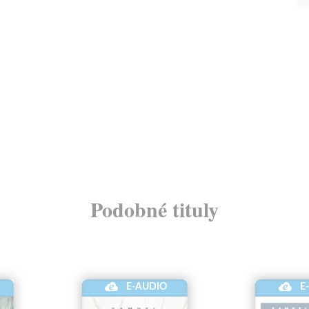
Podobné tituly
E-AUDIO
E