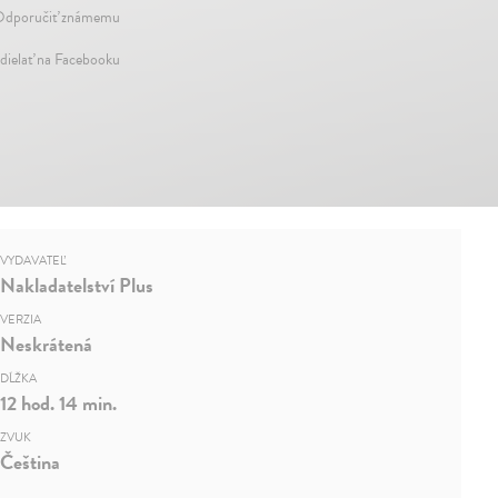
dporučiť známemu
dielať na Facebooku
VYDAVATEĽ
Nakladatelství Plus
VERZIA
Neskrátená
DĹŽKA
12 hod. 14 min.
ZVUK
Čeština