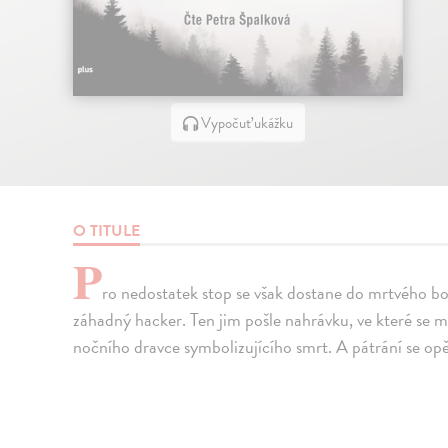
Vypočuť ukážku
O TITULE
P
ro nedostatek stop se však dostane do mrtvého b
záhadný hacker. Ten jim pošle nahrávku, ve které se m
nočního dravce symbolizujícího smrt. A pátrání se opě