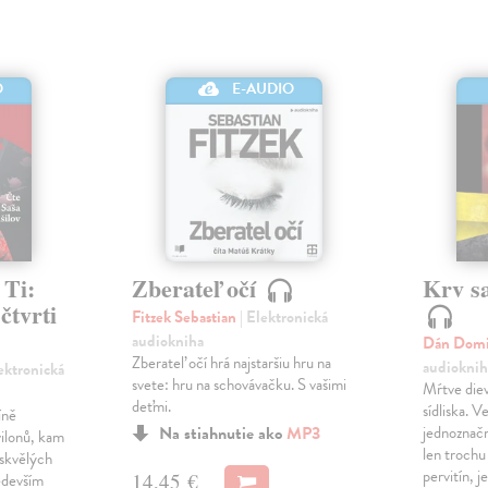
O
E-AUDIO
 Ti:
Zberateľ očí
Krv s
čtvrti
Fitzek Sebastian
| Elektronická
audiokniha
Dán Dom
Zberateľ očí hrá najstaršiu hru na
audioknih
lektronická
svete: hru na schovávačku. S vašimi
Mŕtve diev
deťmi.
sídliska. 
íně
Na stiahnutie ako
MP3
jednoznačn
ilonů, kam
len trochu
 skvělých
pervitín, j
14,45 €
edevším