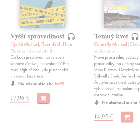
Vyšší spravedlnost
Temný kvet
Hjorth Michael, Rosenfeldt Hans
|
Connelly Michael
| Elek
Elektronická audiokniha
audiokniha
Co když je spravedlnost slepá a
Nové prostredie, postavy 
vrahové zůstávají na svobodě? Pak
prostriedky, no zločiny st
musí přijít někdo, kdo je nenechá
samo ľudstvo. Detektív se
uniknout bez trestu.
Stilwell z úradu šerifa okr
Angeles sa za trest ocitá „
Na stiahnutie ako
MP3
vyhnanstve“ na malom os
ostrove Catalina.…
17,96 €
Na stiahnutie ako
14,95 €