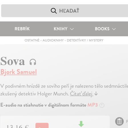
REBRÍK
KNIHY
BOOKS
OSTATNÉ
-
AUDIOKNIHY
-
DETEKTÍVKY / MYSTERY
Sova
Bjork Samuel
V podivném hnízdě ze sovího peří je nalezeno tělo sedmnáctil
zkušený detektiv Holger Munch.
Čítať ďalej
↓
E-audio na stiahnutie v digitálnom formáte
MP3
?
P
13,16 €