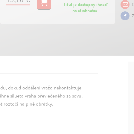
Titul je dostupný ihneď
O
na stiahnutie
Z
odu, dokud oddělení vražd nekontaktuje
ihne silueta vraha převlečeného za sovu,
t roztočí na plné obrátky.