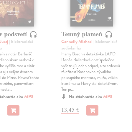
v podsvetí
Temný plameň
Juraj
| Elektronická
Connelly Michael
| Elektronická
a
audiokniha
ein a notár Barbarič
Harry Bosch a detektívka LAPD
 diabolskom vrahovi v
Renée Ballardová opäť spoločne
he vyčíňa mor a cisár
vyšetrujú jeden prípad, a to srdcovú
 sa aj s celým dvorom
záležitosť Boschovho bývalého
l do Plzne. Povesť tohto
policajného mentora, muža, vďaka
stného, panovníkovi
ktorému sa Harry stal detektívom.
 mesta…
Ten je…
iahnutie ako
MP3
Na stiahnutie ako
MP3
€
13,45 €