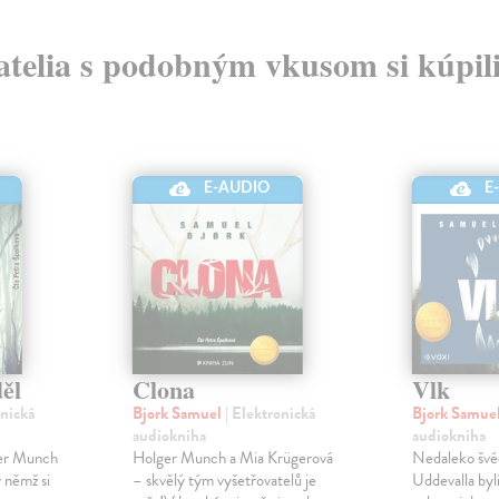
atelia s podobným vkusom si kúpili
E-AUDIO
E
děl
Clona
Vlk
onická
Bjork Samuel
| Elektronická
Bjork Samue
audiokniha
audiokniha
ger Munch
Holger Munch a Mia Krügerová
Nedaleko švé
 němž si
– skvělý tým vyšetřovatelů je
Uddevalla byli