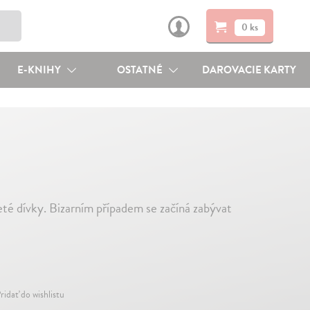
0 ks
E-KNIHY
OSTATNÉ
DAROVACIE KARTY
eté dívky. Bizarním případem se začíná zabývat
ridať do wishlistu