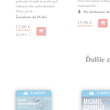
chce užít vážnou hudbu
podivném hnízdě ze sovího peří
matematické ...
nalezeno tělo sedmnáctileté
dívky, jež se ...
Na stiahnutie a
Zasielame do 14 dní
15,96 €
12,60 €
12,99 €
?
Ďalšie 
E-AUDIO
E-AUDI