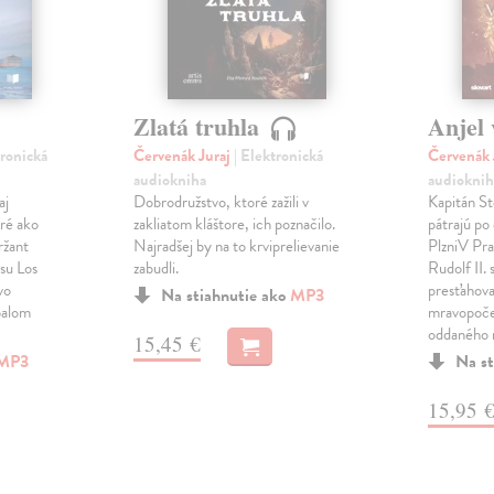
Zlatá truhla
Anjel 
tronická
Červenák Juraj
| Elektronická
Červenák 
audiokniha
audioknih
aj
Dobrodružstvo, ktoré zažili v
Kapitán St
aré ako
zakliatom kláštore, ich poznačilo.
pátrajú po
ržant
Najradšej by na to krviprelievanie
PlzniV Pra
esu Los
zabudli.
Rudolf II.
vo
presťahova
Na stiahnutie ako
MP3
palom
mravopoče
oddaného
15,45 €
MP3
Na st
15,95 