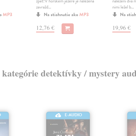
,
zpět!V horském jezeře je nalezena
nalezeni dva m
zavražd...
nimi ležel b...
ko
MP3
Na stiahnutie ako
MP3
Na stia
12,76 €
19,96 €
z kategórie detektívky / mystery au
O
E-AUDIO