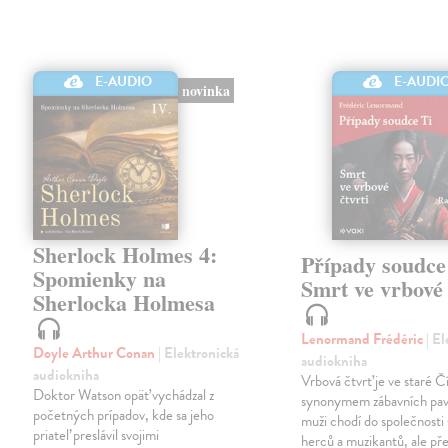
E-AUDIO
E-AUDI
novinka
Sherlock Holmes 4:
Případy soudce
Spomienky na
Smrt ve vrbové 
Sherlocka Holmesa
Lenormand Frédéric
| E
Doyle Arthur Conan
| Elektronická
audiokniha
audiokniha
Vrbová čtvrť je ve staré Č
Doktor Watson opäť vychádzal z
synonymem zábavních pav
početných prípadov, kde sa jeho
muži chodí do společnosti
priateľ preslávil svojimi
herců a muzikantů, ale př