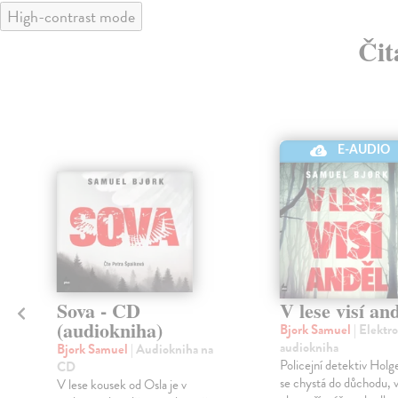
High-contrast mode
Čit
E-AUDIO
Sova - CD
V lese visí an
(audiokniha)
Bjork Samuel
| Elektr
audiokniha
Bjork Samuel
| Audiokniha na
i
Policejní detektiv Hol
CD
se chystá do důchodu, v
V lese kousek od Osla je v