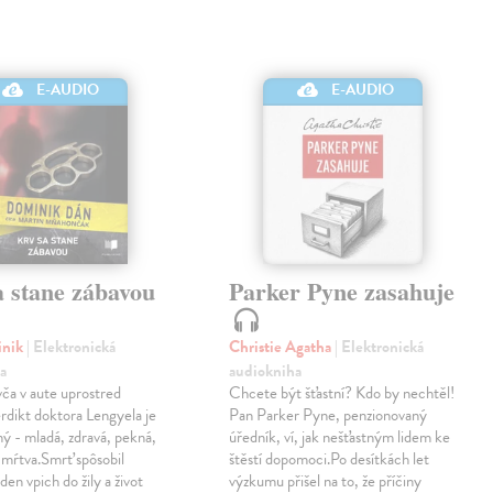
E-AUDIO
E-AUDIO
a stane zábavou
Parker Pyne zasahuje
inik
| Elektronická
Christie Agatha
| Elektronická
a
audiokniha
ča v aute uprostred
Chcete být šťastní? Kdo by nechtěl!
Verdikt doktora Lengyela je
Pan Parker Pyne, penzionovaný
ý - mladá, zdravá, pekná,
úředník, ví, jak nešťastným lidem ke
 mŕtva.Smrť spôsobil
štěstí dopomoci.Po desítkách let
eden vpich do žily a život
výzkumu přišel na to, že příčiny