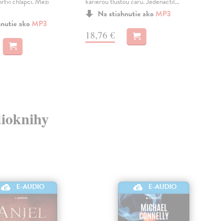
rtví chlapci. Mezi
kariérou tlustou čáru. Jedenáctil...
sobě
Pol
Na stiahnutie ako
MP3
se ..
hnutie ako
MP3
Zas
18,76 €
11
11,
dioknihy
E-AUDIO
E-AUDIO