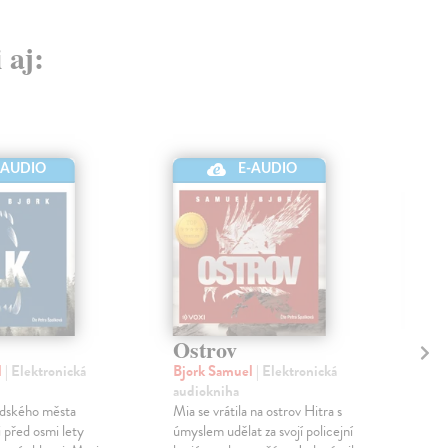
 aj:
-AUDIO
E-AUDIO
Ostrov
V 
CD
l
| Elektronická
Bjork Samuel
| Elektronická
audiokniha
Bjo
dského města
Mia se vrátila na ostrov Hitra s
CD
 před osmi lety
úmyslem udělat za svojí policejní
Bril