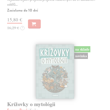
oddílů…
Zasielame do 10 dní
15,80 €
16,29 €
?
na sklade
novinka
Krížovky o mytológii
Surovec Pavol
| Kniha