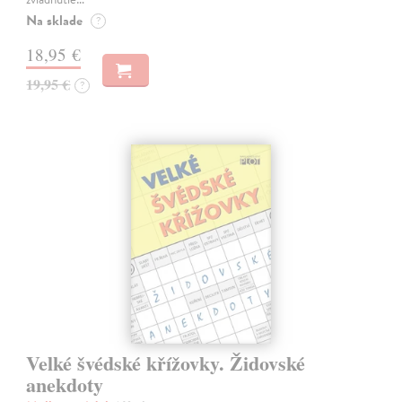
Na sklade
?
18,95 €
19,95 €
?
Velké švédské křížovky. Židovské
anekdoty