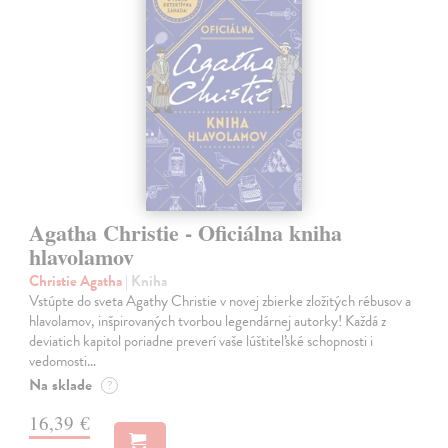
Agatha Christie - Oficiálna kniha
hlavolamov
Christie Agatha
| Kniha
Vstúpte do sveta Agathy Christie v novej zbierke zložitých rébusov a
hlavolamov, inšpirovaných tvorbou legendárnej autorky! Každá z
deviatich kapitol poriadne preverí vaše lúštiteľské schopnosti i
vedomosti…
Na sklade
?
16,39 €