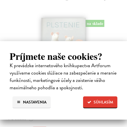
na sklade
Príjmete naše cookies?
K prevádzke internetového kníhkupectva Artforum
využívame cookies slúžiace na zabezpečenie a meranie
funkčnosti, marketingové účely a zaistenie vášho
Plstenie. Návody na celý rok
maximálneho pohodlia a spokojnosti.
Masárová Marína
| Kniha
Ponorte sa do sveta vlny a vlastnoručne vyrobených plstených
vecičiek. Kniha obsahuje informácie o druhoch vlny a potrebných
NASTAVENIA
SÚHLASÍM
pomôckach, taktiež podrobne popisuje základné techniky suchého
plstenia.
Na sklade
?