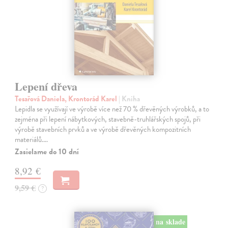
Lepení dřeva
Tesařová Daniela, Krontorád Karel
| Kniha
Lepidla se využívají ve výrobě více než 70 % dřevěných výrobků, a to
zejména při lepení nábytkových, stavebně-truhlářských spojů, při
výrobě stavebních prvků a ve výrobě dřevěných kompozitních
materiálů.…
Zasielame do 10 dní
8,92 €
9,59 €
?
na sklade