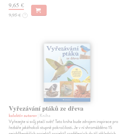
9,65 €
9,95 €
?
Vyřezávání ptáků ze dřeva
kolektív autorov
| Kniha
Vyřezejte si svůj ptačí svět! Tato kniha bude zdrojem inspirace pro
řezbáře jakéhokoli stupně pokročilosti. Je v ní shromážděno 15
nejoblíbenějších projektů projektů rozdělených do tří základních