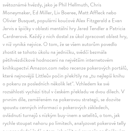
světoznámé hvězdy, jako je Phil Hellmuth, Chris
Moneymaker, Ed Miller, Liv Boeree, Matt Affleck nebo
Olivier Busquet, populární koučové Alex Fitzgerald a Evan
Jarvis a špičky v oblasti mentální hry Jared Tendler a Patricia
Cardnerová. Každý z nich dostal za úkol zpracovat oblast hry,
v níž vyniká nejvíce. O tom, že se všem autorům povedlo
zhostit se tohoto úkolu na jedničku, svědčí bezmála
pětihvězdičkové hodnocení na největším internetovém
knihkupectví Amazon.com nebo recenze pokerových portálů,
které nejnovější Littleův počin překřtily na „tu nejlepší knihu
o pokeru za posledních několik let“. Vzhledem ke své
rozsáhlosti vychází titul v českém překladu ve dvou dílech. V
prvním díle, zaměřeném na pokerovou strategii, se dozvíte
spoustu cenných informací o pokerových základech,
ovládnutí turnajů s nízkým buy-inem a satelitů, o tom, jak
rychle stoupat nahoru po limitech, analyzovat pokerové telly
a v neposlední řadě o tom, jak ničit své soupeře na finálovém