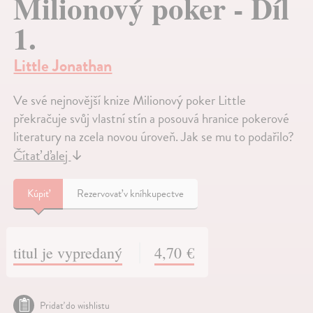
Milionový poker - Díl
1.
Little Jonathan
Ve své nejnovější knize Milionový poker Little
překračuje svůj vlastní stín a posouvá hranice pokerové
literatury na zcela novou úroveň. Jak se mu to podařilo?
Čítať ďalej
↓
Kúpiť
Rezervovať v kníhkupectve
titul je vypredaný
4,70 €
Pridať do wishlistu