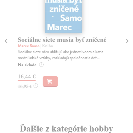
Sociálne siete musia byť zničené
S
K
Marec Samo
| Kniha
Sociálne siete nám ubližujú ako jednotlivcom a kazia
Mik
medziľudské vzťahy, rozkladajú spoločnosť a def...
Mon
o k
Na sklade
?
Na
16,44 €
23
16,95 €
?
24
Ďalšie z kategórie hobby