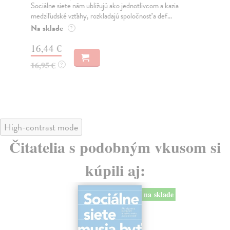
Sociálne siete nám ubližujú ako jednotlivcom a kazia
Mik
medziľudské vzťahy, rozkladajú spoločnosť a def...
Mon
o k
Na sklade
?
Na
16,44 €
23
16,95 €
?
24
High-contrast mode
Čitatelia s podobným vkusom si
kúpili aj:
na sklade