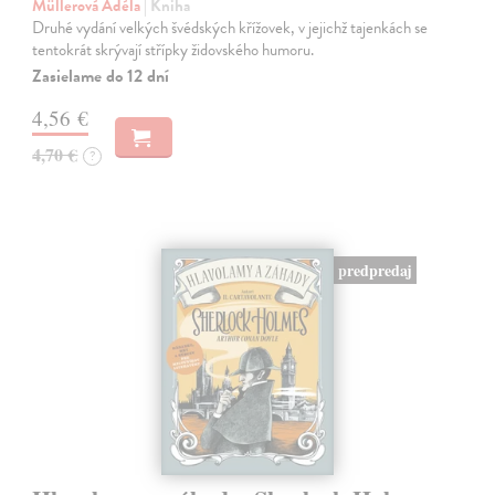
Müllerová Adéla
| Kniha
Druhé vydání velkých švédských křížovek, v jejichž tajenkách se
tentokrát skrývají střípky židovského humoru.
Zasielame do 12 dní
4,56 €
4,70 €
?
predpredaj