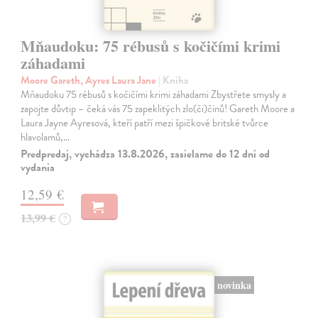
Mňaudoku: 75 rébusů s kočičími krimi
záhadami
Moore Gareth, Ayres Laura Jane
| Kniha
Mňaudoku 75 rébusů s kočičími krimi záhadami Zbystřete smysly a
zapojte důvtip – čeká vás 75 zapeklitých zlo(či)činů! Gareth Moore a
Laura Jayne Ayresová, kteří patří mezi špičkové britské tvůrce
hlavolamů,…
Predpredaj, vychádza 13.8.2026, zasielame do 12 dní od
vydania
12,59 €
13,99 €
?
novinka