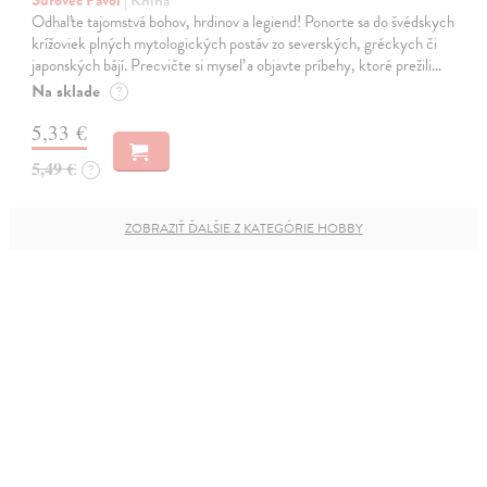
Odhaľte tajomstvá bohov, hrdinov a legiend! Ponorte sa do švédskych
krížoviek plných mytologických postáv zo severských, gréckych či
japonských bájí. Precvičte si myseľ a objavte príbehy, ktoré prežili…
Na sklade
?
5,33 €
5,49 €
?
ZOBRAZIŤ ĎALŠIE Z KATEGÓRIE HOBBY