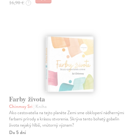
16,90 €
?
Farby života
Chinmoy Sri
| Kniha
Ako cestovatelia na tejto planéte Zemi sme obklopení nádhernými
farbami prírody a krásou stvorenia. Skrýva tento bohatý gobelín
života nejaký hlbší, vnútorný význam?
Do 5 dní