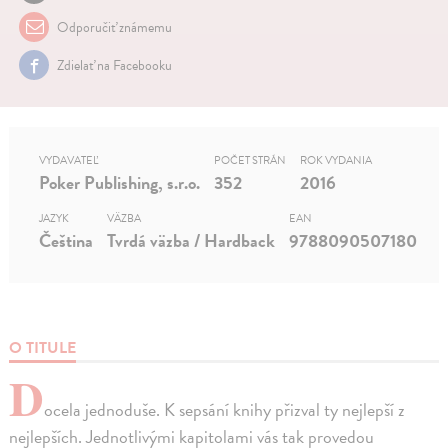
Odporučiť známemu
Zdielať na Facebooku
VYDAVATEĽ
POČET STRÁN
ROK VYDANIA
Poker Publishing, s.r.o.
352
2016
JAZYK
VÄZBA
EAN
Čeština
Tvrdá väzba / Hardback
9788090507180
O TITULE
D
ocela jednoduše. K sepsání knihy přizval ty nejlepší z
nejlepších. Jednotlivými kapitolami vás tak provedou