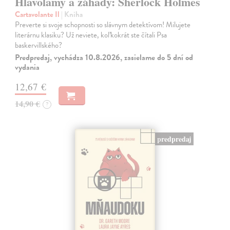
Hlavolamy a záhady: Sherlock Holmes
Cartavolante Il
| Kniha
Preverte si svoje schopnosti so slávnym detektívom! Milujete
literárnu klasiku? Už neviete, koľkokrát ste čítali Psa
baskervillského?
Predpredaj, vychádza 10.8.2026, zasielame do 5 dní od
vydania
12,67 €
14,90 €
?
predpredaj