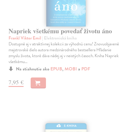
Napriek všetkému povedať životu áno
Frankl Viktor Emil
| Elektronická kniha
Dostupné aj v atraktívnej kolekcii za výhodnú cenu! Znovuobjavené
majstrovské dielo autora medzinárodného bestsellera Hľadanie
zmyslu života, ktoré dáva nádej aj v neistých časoch. Kniha Napriek
všetkému…
Na stiahnutie ako
EPUB
,
MOBI
a
PDF
7,95 €
E-KNIHA