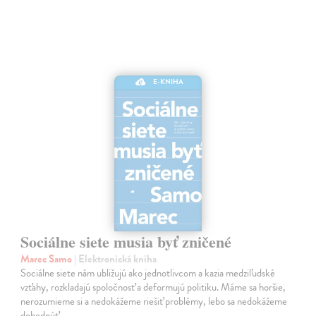
E-KNIHA
Sociálne siete musia byť zničené
Marec Samo
| Elektronická kniha
Sociálne siete nám ubližujú ako jednotlivcom a kazia medziľudské
vzťahy, rozkladajú spoločnosť a deformujú politiku. Máme sa horšie,
nerozumieme si a nedokážeme riešiť problémy, lebo sa nedokážeme
dohodnúť…