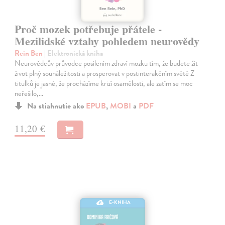
Proč mozek potřebuje přátele -
Mezilidské vztahy pohledem neurovědy
Rein Ben
| Elektronická kniha
Neurovědcův průvodce posílením zdraví mozku tím, že budete žít
život plný sounáležitosti a prosperovat v postinterakčním světě Z
titulků je jasné, že procházíme krizí osamělosti, ale zatím se moc
neřešilo,…
Na stiahnutie ako
EPUB
,
MOBI
a
PDF
11,20 €
E-KNIHA