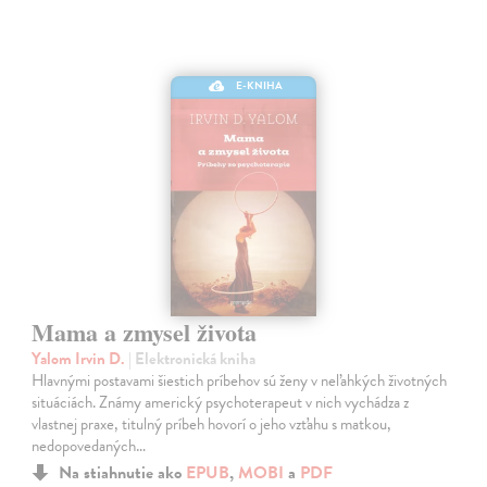
E-KNIHA
Mama a zmysel života
Yalom Irvin D.
| Elektronická kniha
Hlavnými postavami šiestich príbehov sú ženy v neľahkých životných
situáciách. Známy americký psychoterapeut v nich vychádza z
vlastnej praxe, titulný príbeh hovorí o jeho vzťahu s matkou,
nedopovedaných…
Na stiahnutie ako
EPUB
,
MOBI
a
PDF