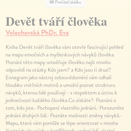
Prečítať ukážku
Devět tváří člověka
Velechovská PhDr. Eva
Kniha Devět tváří člověka vám otevře fascinující pohled
na mapu emočních a myšlenkových návyků člověka.
Poznání této mapy umožňuje člověku najít mnoho
odpovědí na otázky Kdo jsem? a Kdo jsou ti druzí?
Ennegram jako nástroj sebeuvědomění vám odhalí
hloubku vnitřních motivů a umožní poznat strukturu
návyků, kterou lidé používají - s respektem a úctou k
jedinečnosti každého člověka.Co získáte?· Poznání o
tom, kdo jste.· Pochopení vlastního jednání.· Porozumíte
jednání druhých lidí.· Poznáte možnosti změny návyků.·
Mapu, která vám pomůže se lépe orientovat v mnoha
životních situacích: v konfliktech, vedení lidí, vlastní