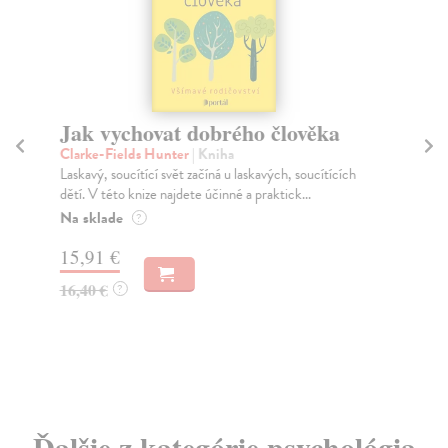
Jak vychovat dobrého člověka
Z
Clarke-Fields Hunter
| Kniha
Fit
Laskavý, soucítící svět začíná u laskavých, soucítících
Od 
dětí. V této knize najdete účinné a praktick...
jas
Na sklade
Za
?
15,91 €
24
16,40 €
25
?
Ďalšie z kategórie psychológia