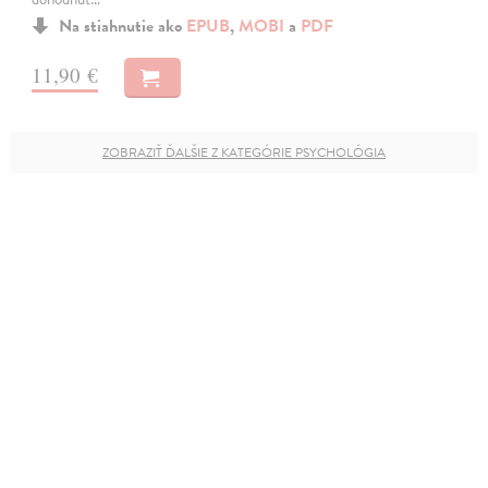
Na stiahnutie ako
EPUB
,
MOBI
a
PDF
11,90 €
ZOBRAZIŤ ĎALŠIE Z KATEGÓRIE PSYCHOLÓGIA