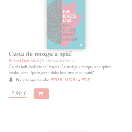
Cesta do mozgu a späť
Fričová Dominika
| Elektronická kniha
Čo nás bolí, keď nás bolí hlava? Čo sa deje v mozgu, keď spíme,
meditujeme, športujeme alebo keď sme zamilovaní?
Na stiahnutie ako
EPUB
,
MOBI
a
PDF
12,90 €