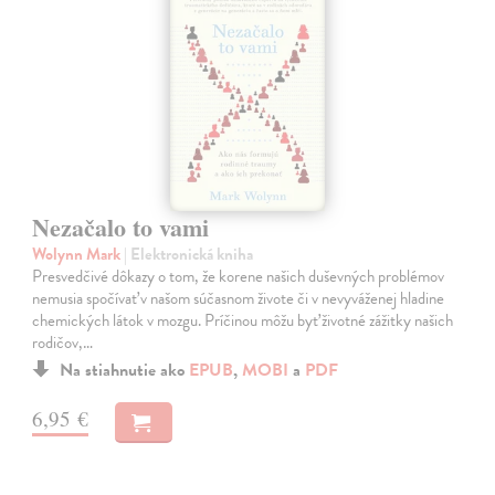
Nezačalo to vami
Wolynn Mark
| Elektronická kniha
Presvedčivé dôkazy o tom, že korene našich duševných problémov
nemusia spočívať v našom súčasnom živote či v nevyváženej hladine
chemických látok v mozgu. Príčinou môžu byť životné zážitky našich
rodičov,…
Na stiahnutie ako
EPUB
,
MOBI
a
PDF
6,95 €