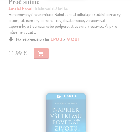
Proč sníme
Jandial Rahul
| Elektronická kniha
Renomovany? neurovědec Rahul Jandial odhaluje aktuální poznatky
o tom, jak nám sny pomáhají regulovat emoce, zpracovávat
vzpomínky a traumata nebo podporovat učení a kreativitu. A jak je
můžeme využít…
Na stiahnutie ako
EPUB
a
MOBI
11,99 €
E-KNIHA