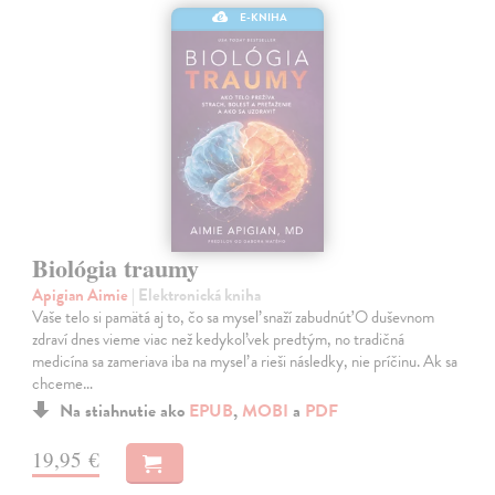
E-KNIHA
Biológia traumy
Apigian Aimie
| Elektronická kniha
Vaše telo si pamätá aj to, čo sa myseľ snaží zabudnúť O duševnom
zdraví dnes vieme viac než kedykoľvek predtým, no tradičná
medicína sa zameriava iba na myseľ a rieši následky, nie príčinu. Ak sa
chceme…
Na stiahnutie ako
EPUB
,
MOBI
a
PDF
19,95 €