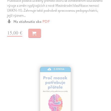
Publikace podává ucelený přehled oboru se zohledněním současného
vývoje a změn vyplývajících z nové Mezinárodní klasifikace nemocí
(MKN-11). Zahrnuje také podrobně zpracovanou pedopsychiatrii,
jejíž význam…
Na stiahnutie ako
PDF
15,00 €
E-KNIHA