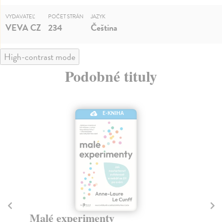
VYDAVATEĽ
POČET STRÁN
JAZYK
VEVA CZ
234
Čeština
High-contrast mode
Podobné tituly
E-KNIHA
Malé experimenty
P