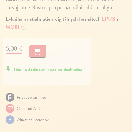
rozvoji atd.· Nástroj pro porozumění sobě i druhým.
E-kniha na stiahnutie v digitálnych formátoch
EPUB
a
MOBI
?
6,00 €
Titul je dostupný ihneď na stiahnutie
Pridať do wishlistu
Odporučiť známemu
Zdielať na Facebooku