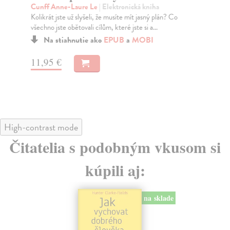
M
Cunff Anne-Laure Le
| Elektronická kniha
n
Kolikrát jste už slyšeli, že musíte mít jasný plán? Co
všechno jste obětovali cílům, které jste si a...
Re
Na stiahnutie ako
EPUB
a
MOBI
Neu
bud
11,95 €
11
High-contrast mode
Čitatelia s podobným vkusom si
kúpili aj:
na sklade