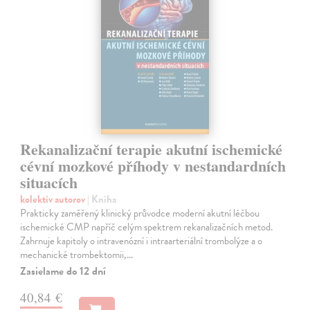
Rekanalizační terapie akutní ischemické
cévní mozkové příhody v nestandardních
situacích
kolektív autorov
| Kniha
Prakticky zaměřený klinický průvodce moderní akutní léčbou
ischemické CMP napříč celým spektrem rekanalizačních metod.
Zahrnuje kapitoly o intravenózní i intraarteriální trombolýze a o
mechanické trombektomii,…
Zasielame do 12 dní
40,84 €