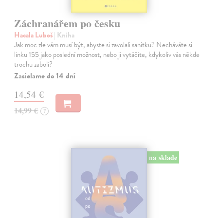
Záchranářem po česku
Hacala Luboš
| Kniha
Jak moc zle vám musí být, abyste si zavolali sanitku? Necháváte si
linku 155 jako poslední možnost, nebo ji vytáčíte, kdykoliv vás někde
trochu zabolí?
Zasielame do 14 dní
14,54 €
14,99 €
?
na sklade