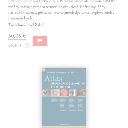
Od první intuice autorky v roce 1987 zaznamenala metoda EMDR
značný rozvoj a zařadila se mezi nejefektivnější přístupy léčby
následků traumat, potažmo mnoha jiných dysfunkcí vyplývajících z
traumatických…
Zasielame do 12 dní
50,76 €
56,40 €
?