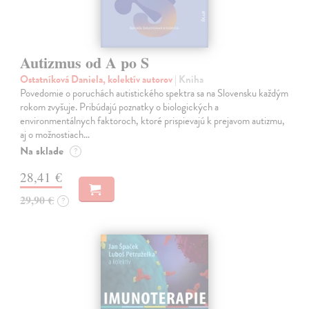
Autizmus od A po S
Ostatníková Daniela, kolektív autorov
| Kniha
Povedomie o poruchách autistického spektra sa na Slovensku každým
rokom zvyšuje. Pribúdajú poznatky o biologických a
environmentálnych faktoroch, ktoré prispievajú k prejavom autizmu,
aj o možnostiach…
Na sklade
?
28,41 €
29,90 €
?