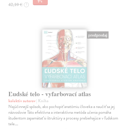
42,10 €
?
predpredaj
Ľudské telo - vyfarbovací atlas
kolektív autorov
| Kniha
Najúčinnejší spôsob, ako pochopiť anatómiu človeka a naučiť sa jej
názvoslovie Táto efektívna a interaktívna metóda učenia pomáha
študentom zapamätať si štruktúry a procesy prebiehajúce v ľudskom
tele.…