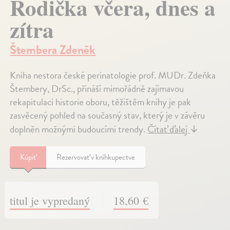
Rodička včera, dnes a
zítra
Štembera Zdeněk
Kniha nestora české perinatologie prof. MUDr. Zdeňka
Štembery, DrSc., přináší mimořádně zajímavou
rekapitulaci historie oboru, těžištěm knihy je pak
zasvěcený pohled na současný stav, který je v závěru
doplněn možnými budoucími trendy.
Čítať ďalej
↓
Kúpiť
Rezervovať v kníhkupectve
titul je vypredaný
18,60 €