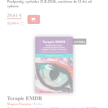
Predpredaj, vychádza 21.8.2026, zasielame do 12 dní od
vydania
29,61 €
32,90 €
?
novinka
Terapie EMDR
Shapiro Francine
| Kniha