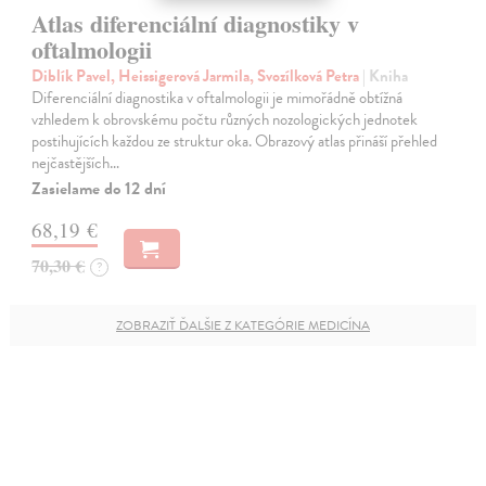
Atlas diferenciální diagnostiky v
oftalmologii
Diblík Pavel, Heissigerová Jarmila, Svozílková Petra
| Kniha
Diferenciální diagnostika v oftalmologii je mimořádně obtížná
vzhledem k obrovskému počtu různých nozologických jednotek
postihujících každou ze struktur oka. Obrazový atlas přináší přehled
nejčastějších…
Zasielame do 12 dní
68,19 €
70,30 €
?
ZOBRAZIŤ ĎALŠIE Z KATEGÓRIE MEDICÍNA