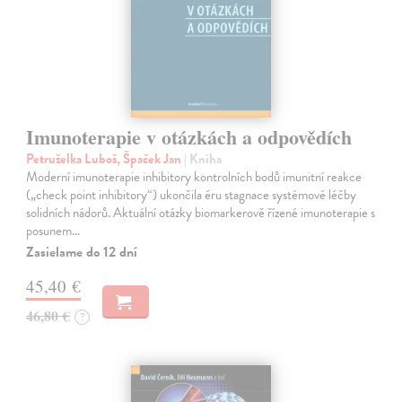
Imunoterapie v otázkách a odpovědích
Petruželka Luboš, Špaček Jan
| Kniha
Moderní imunoterapie inhibitory kontrolních bodů imunitní reakce
(„check point inhibitory“) ukončila éru stagnace systémové léčby
solidních nádorů. Aktuální otázky biomarkerově řízené imunoterapie s
posunem…
Zasielame do 12 dní
45,40 €
46,80 €
?