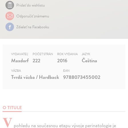
Pridať do wishlistu
Odporučiť známemu
Zdielať na Facebooku
VYDAVATEĽ
POČET STRÁN
ROK VYDANIA
JAZYK
Maxdorf
222
2016
Čeština
VÄZBA
EAN
Tvrdá väzba / Hardback
9788073455002
O TITULE
V
pohledu na současnou etapu vývoje perinatologie je