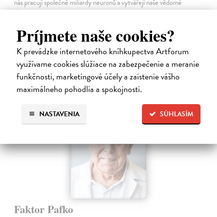
nás pracují společně miliardy neuronů a vytvářejí naše vědomé
zkušenosti.
Na sklade
?
Príjmete naše cookies?
21,47 €
K prevádzke internetového kníhkupectva Artforum
22,60 €
?
využívame cookies slúžiace na zabezpečenie a meranie
funkčnosti, marketingové účely a zaistenie vášho
maximálneho pohodlia a spokojnosti.
NASTAVENIA
SÚHLASÍM
Faktor Pafko