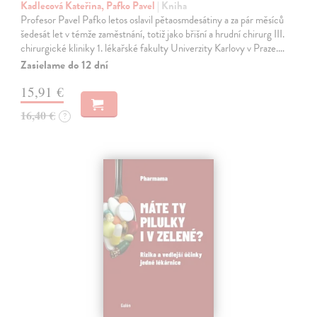
Kadlecová Kateřina, Pafko Pavel
| Kniha
Profesor Pavel Pafko letos oslavil pětaosmdesátiny a za pár měsíců
šedesát let v témže zaměstnání, totiž jako břišní a hrudní chirurg III.
chirurgické kliniky 1. lékařské fakulty Univerzity Karlovy v Praze.…
Zasielame do 12 dní
15,91 €
16,40 €
?