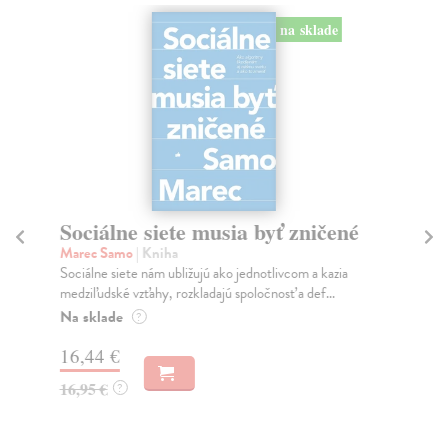
na sklade
Sociálne siete musia byť zničené
S
K
Marec Samo
| Kniha
Sociálne siete nám ubližujú ako jednotlivcom a kazia
Mik
medziľudské vzťahy, rozkladajú spoločnosť a def...
Mon
o k
Na sklade
?
Na
16,44 €
23
16,95 €
?
24