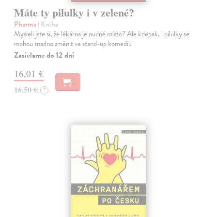
Máte ty pilulky i v zelené?
Pharma
| Kniha
Mysleli jste si, že lékárna je nudné místo? Ale kdepak, i pilulky se
mohou snadno změnit ve stand-up komedii.
Zasielame do 12 dní
16,01 €
16,50 €
?