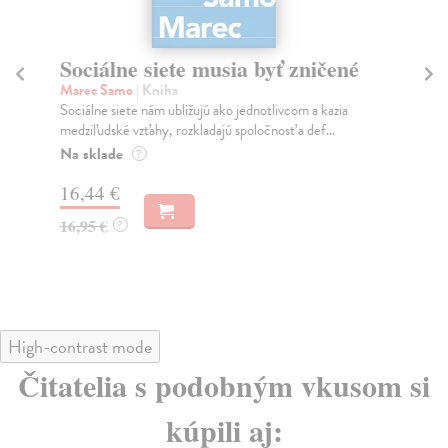
Sociálne siete musia byť zničené
S
K
Marec Samo
| Kniha
Sociálne siete nám ubližujú ako jednotlivcom a kazia
Mik
medziľudské vzťahy, rozkladajú spoločnosť a def...
Mon
o k
Na sklade
?
Na
16,44 €
23
16,95 €
?
24
High-contrast mode
Čitatelia s podobným vkusom si
kúpili aj: