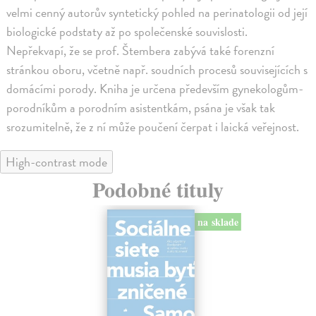
velmi cenný autorův syntetický pohled na perinatologii od její
biologické podstaty až po společenské souvislosti.
Nepřekvapí, že se prof. Štembera zabývá také forenzní
stránkou oboru, včetně např. soudních procesů souvisejících s
domácími porody. Kniha je určena především gynekologům-
porodníkům a porodním asistentkám, psána je však tak
srozumitelně, že z ní může poučení čerpat i laická veřejnost.
High-contrast mode
Podobné tituly
na sklade