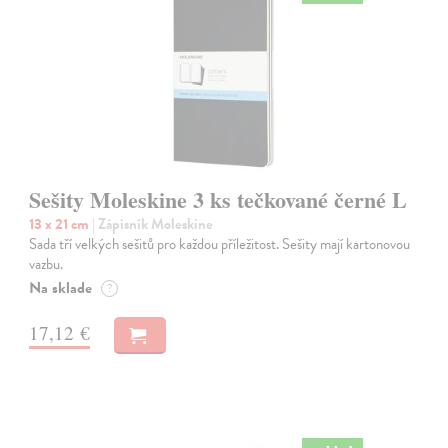
Sešity Moleskine 3 ks tečkované černé L
13 x 21 cm
| Zápisník Moleskine
Sada tří velkých sešitů pro každou příležitost. Sešity mají kartonovou
vazbu.
Na sklade
?
17,12 €