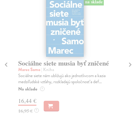
na sklade
Sociálne siete musia byť zničené
S
K
Marec Samo
| Kniha
Sociálne siete nám ubližujú ako jednotlivcom a kazia
Mik
medziľudské vzťahy, rozkladajú spoločnosť a def...
Mon
o k
Na sklade
?
Na
16,44 €
23
16,95 €
?
24