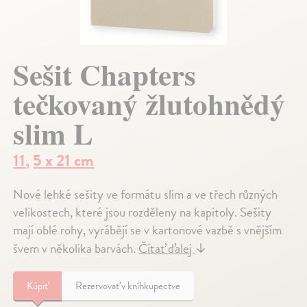
Sešit Chapters
tečkovaný žlutohnědý
slim L
11
,
5 x 21 cm
Nové lehké sešity ve formátu slim a ve třech různých
velikostech, které jsou rozděleny na kapitoly. Sešity
mají oblé rohy, vyrábějí se v kartonové vazbě s vnějším
švem v několika barvách.
Čítať ďalej
↓
Kúpiť
Rezervovať v kníhkupectve