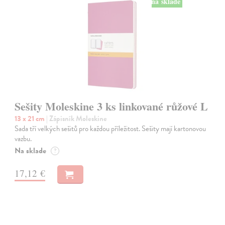
na sklade
Sešity Moleskine 3 ks linkované růžové L
13 x 21 cm
| Zápisník Moleskine
Sada tří velkých sešitů pro každou příležitost. Sešity mají kartonovou
vazbu.
Na sklade
?
17,12 €