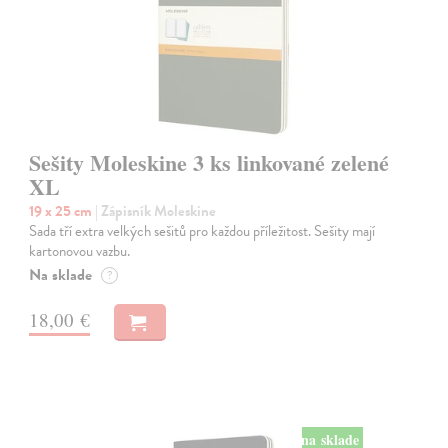
Sešity Moleskine 3 ks linkované zelené
XL
19 x 25 cm
| Zápisník Moleskine
Sada tří extra velkých sešitů pro každou příležitost. Sešity mají
kartonovou vazbu.
Na sklade
?
18,00 €
na sklade