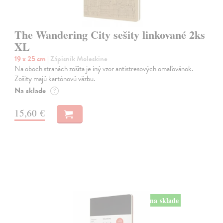
The Wandering City sešity linkované 2ks
XL
19 x 25 cm
| Zápisník Moleskine
Na oboch stranách zošita je iný vzor antistresových omaľovánok.
Zošity majú kartónovú väzbu.
Na sklade
?
15,60 €
na sklade