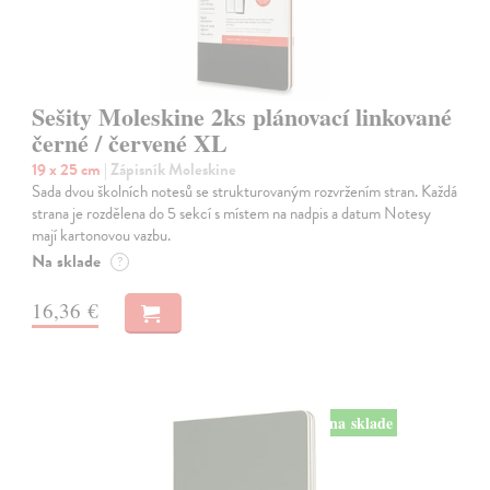
Sešity Moleskine 2ks plánovací linkované
černé / červené XL
19 x 25 cm
| Zápisník Moleskine
Sada dvou školních notesů se strukturovaným rozvržením stran. Každá
strana je rozdělena do 5 sekcí s místem na nadpis a datum Notesy
mají kartonovou vazbu.
Na sklade
?
16,36 €
na sklade