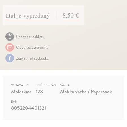
titul je vypredaný
8,50 €
Pridať do wishlistu
Odporučiť známemu
Zdielať na Facebooku
VYDAVATEĽ
POČET STRÁN
VÄZBA
Moleskine
128
Mäkká väzba / Paperback
EAN
8052204401321