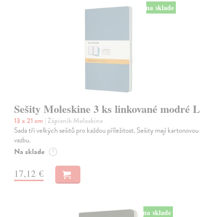
na sklade
Sešity Moleskine 3 ks linkované modré L
13 x 21 cm
| Zápisník Moleskine
Sada tří velkých sešitů pro každou příležitost. Sešity mají kartonovou
vazbu.
Na sklade
?
17,12 €
na sklade