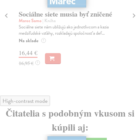
Sociálne siete musia byť zničené
S
K
Marec Samo
| Kniha
Sociálne siete nám ubližujú ako jednotlivcom a kazia
Mik
medziľudské vzťahy, rozkladajú spoločnosť a def...
Mon
o k
Na sklade
?
Na
16,44 €
23
16,95 €
?
24
High-contrast mode
Čitatelia s podobným vkusom si
kúpili aj: