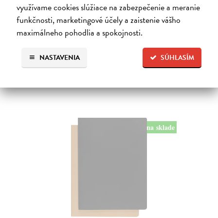
Sada dvou velkých čistých sešitů oslavující architekturu a design
využívame cookies slúžiace na zabezpečenie a meranie
Antoni Gaudího v podobě barcelonského domu Casa Batlló. Objevte
funkčnosti, marketingové účely a zaistenie vášho
inspiraci v díle jednoho z největších architektů všech dob Antoni
maximálneho pohodlia a spokojnosti.
Gaudího…
Na sklade
?
NASTAVENIA
SÚHLASÍM
21,00 €
na sklade