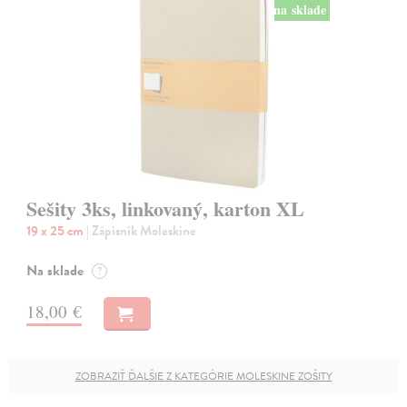
na sklade
Sešity 3ks, linkovaný, karton XL
19 x 25 cm
| Zápisník Moleskine
Na sklade
?
18,00 €
ZOBRAZIŤ ĎALŠIE Z KATEGÓRIE MOLESKINE ZOŠITY