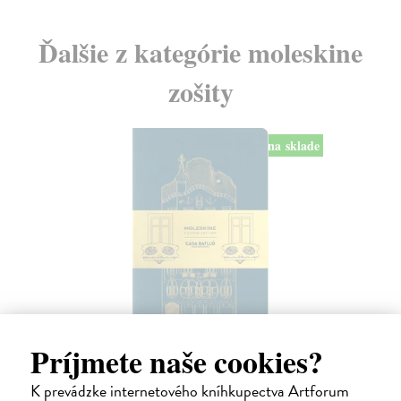
Ďalšie z kategórie moleskine
zošity
na sklade
Príjmete naše cookies?
Casa Batlló sešity Cahier 2 ks čistý L
13 x 21 cm
| Zápisník Moleskine
K prevádzke internetového kníhkupectva Artforum