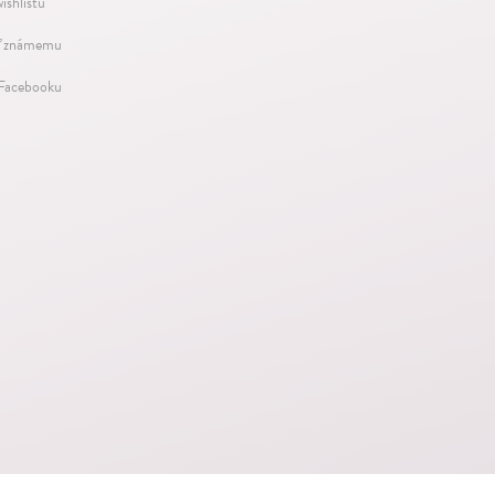
ishlistu
ť známemu
 Facebooku