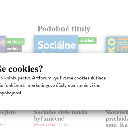
Podobné tituly
na sklade
na sklade
novinka
še cookies?
ho kníhkupectva Artforum využívame cookies slúžiace
e funkčnosti, marketingové účely a zaistenie vášho
spokojnosti.
ejisté
Sociálne siete musia
Slovens
byť zničené
prichád
sme. Ka
iha
Marec Samo
| Kniha