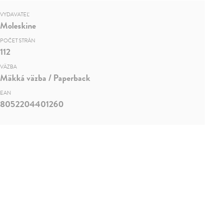
VYDAVATEĽ
Moleskine
POČET STRÁN
112
VÄZBA
Mäkká väzba / Paperback
EAN
8052204401260