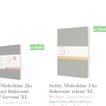
na sklad
na sklade
 Moleskine 2ks
Sešity Moleskine 3 ks
ací linkované
linkované zelené XL
 / červené XL
19 x 25 cm
| Zápisník Moleskine
Sada tří extra velkých sešitů pro
m
| Zápisník Moleskine