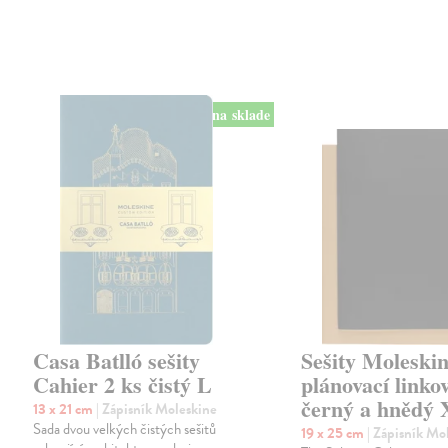
na sklade
Casa Batlló sešity
Sešity Moleski
Cahier 2 ks čistý L
plánovací linko
černý a hnědý
13 x 21 cm
| Zápisník Moleskine
Sada dvou velkých čistých sešitů
19 x 25 cm
| Zápisník Mo