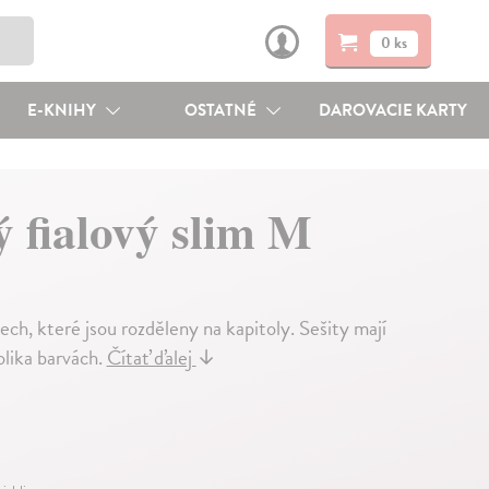
0 ks
E-KNIHY
OSTATNÉ
DAROVACIE KARTY
ý fialový slim M
ch, které jsou rozděleny na kapitoly. Sešity mají
olika barvách.
Čítať ďalej
↓