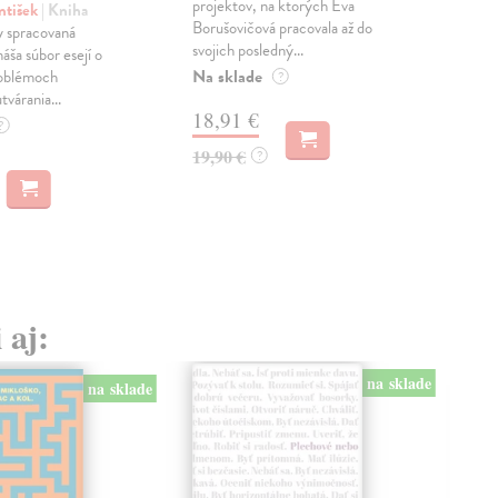
projektov, na ktorých Eva
čty
ntišek
| Kniha
Borušovičová pracovala až do
naps
 spracovaná
svojich posledný...
česk
náša súbor esejí o
Na sklade
Na 
oblémoch
?
tvárania...
18,91 €
14
?
19,90 €
15,
?
 aj:
na sklade
na sklade