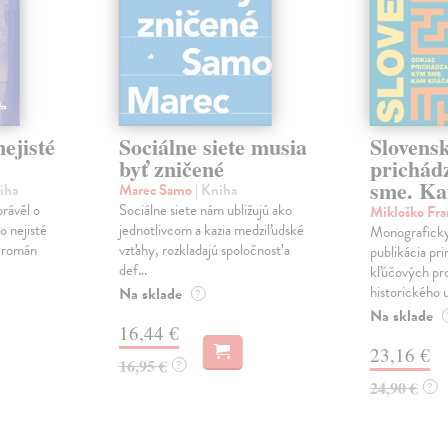
ejisté
Sociálne siete musia
Slovens
byť zničené
prichád
sme. Ka
iha
Marec Samo
| Kniha
právěl o
Sociálne siete nám ubližujú ako
Mikloško Fra
o nejisté
jednotlivcom a kazia medziľudské
Monograficky
ý román
vzťahy, rozkladajú spoločnosť a
publikácia pri
def...
kľúčových pr
historického u
Na sklade
?
Na sklade
16,44 €
23,16 €
16,95 €
?
24,90 €
?