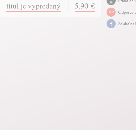
Pridať do w
titul je vypredaný
5,90 €
Odporuči
Zdielať na