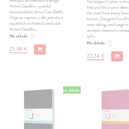
oslavující architekturu a design
The Subject Cahier is str
Antoni Gaudího v podobě
help you focus your ideas
barcelonského domu Casa Batlló.
the most from every lesso
Objevte inspiraci v díle jednoho z
lecture. Designed for effi
největších architektů všech dob
note-taking, each page in 
Antoni Gaudího…
versatile classroom compa
Na sklade
split…
?
Na sklade
?
21,00 €
22,34 €
na sklade