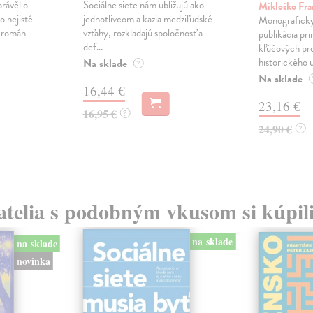
právěl o
Sociálne siete nám ubližujú ako
Mikloško Fra
o nejisté
jednotlivcom a kazia medziľudské
Monograficky
ý román
vzťahy, rozkladajú spoločnosť a
publikácia pri
def...
kľúčových pr
historického u
Na sklade
?
Na sklade
16,44 €
23,16 €
16,95 €
?
24,90 €
?
atelia s podobným vkusom si kúpili
na sklade
na sklade
novinka