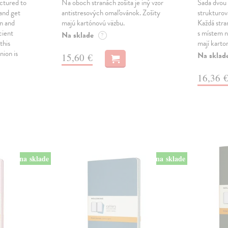
uctured to
Na oboch stranách zošita je iný vzor
Sada dvou 
 and get
antistresových omaľovánok. Zošity
strukturov
n and
majú kartónovú väzbu.
Každá stra
cient
s místem 
Na sklade
?
this
mají karto
nion is
Na sklad
15,60 €
16,36 
na sklade
na sklade