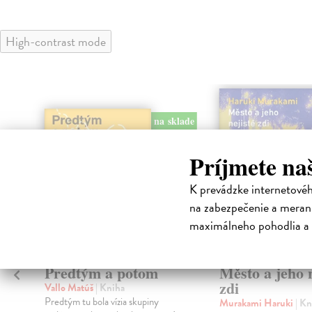
High-contrast mode
na sklade
Príjmete na
K prevádzke internetové
na zabezpečenie a merani
maximálneho pohodlia a 
Predtým a potom
Město a jeho n
zdi
Vallo Matúš
| Kniha
Predtým tu bola vízia skupiny
Murakami Haruki
| Kn