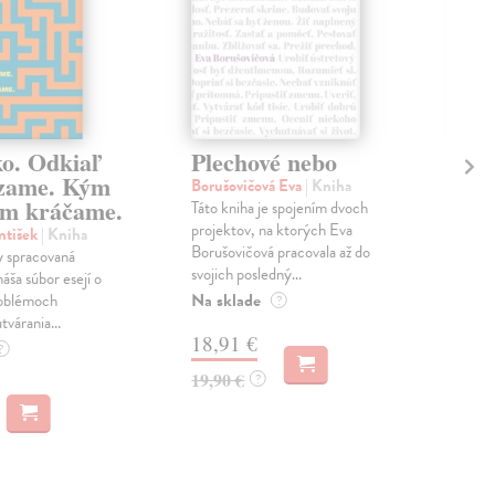
ko. Odkiaľ
Plechové nebo
Po
zame. Kým
Borušovičová Eva
| Kniha
Kun
m kráčame.
Táto kniha je spojením dvoch
Poma
projektov, na ktorých Eva
čty
ntišek
| Kniha
Borušovičová pracovala až do
naps
 spracovaná
svojich posledný...
česk
náša súbor esejí o
Na sklade
Na 
oblémoch
?
tvárania...
18,91 €
14
?
19,90 €
15,
?