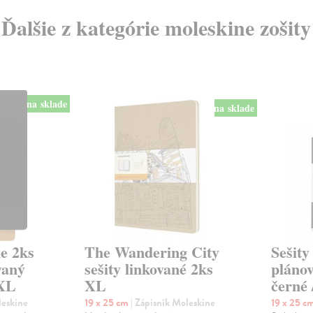
Ďalšie z kategórie moleskine zošity
na sklade
na sklade
ne 2ks
The Wandering City
Sešity
vaný
sešity linkované 2ks
plánov
 XL
XL
černé
leskine
19 x 25 cm
| Zápisník Moleskine
19 x 25 c