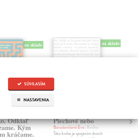
na sklade
na sklade
SÚHLASÍM
NASTAVENIA
ko. Odkiaľ
Plechové nebo
Po
zame. Kým
Borušovičová Eva
| Kniha
Kun
m kráčame.
Táto kniha je spojením dvoch
Poma