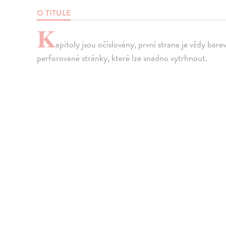
O TITULE
K
apitoly jsou očíslovány, první strana je vždy bare
perforované stránky, které lze snadno vytrhnout.