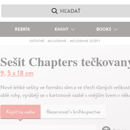
REBRÍK
KNIHY
BOOKS
OSTATNÉ
-
MOLESKINE
-
MOLESKINE ZOŠITY
Sešit Chapters tečkovan
9
,
5 x 18 cm
Nové lehké sešity ve formátu slim a ve třech různých velikoste
oblé rohy, vyrábějí se v kartonové vazbě s vnějším švem v něk
Kúpiť
na webe
Rezervovať v kníhkupectve