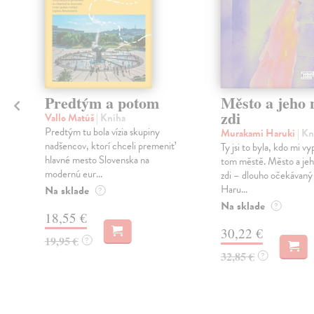
Predtým a potom
Město a jeho n
zdi
Vallo Matúš
| Kniha
Predtým tu bola vízia skupiny
Murakami Haruki
| Kn
nadšencov, ktorí chceli premeniť
Ty jsi to byla, kdo mi vy
hlavné mesto Slovenska na
tom městě. Město a jeh
modernú eur...
zdi – dlouho očekávan
Haru...
Na sklade
?
Na sklade
?
18,55 €
30,22 €
19,95 €
?
32,85 €
?