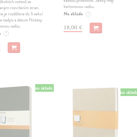
každou příležitost. Sešity mají
školních notesů se
kartonovou vazbu.
aným rozvržením stran.
Na sklade
na je rozdělena do 5 sekcí
?
na nadpis a datum Notesy
novou vazbu.
18,00 €
e
?
€
na sklade
na sklad