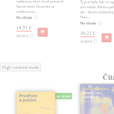
nadšencov, ktorí chceli premeniť
Ty jsi to byla, kdo mi vy
hlavné mesto Slovenska na
tom městě. Město a jeh
modernú eur...
zdi – dlouho očekávan
Haru...
Na sklade
?
Na sklade
?
18,55 €
30,22 €
19,95 €
?
32,85 €
?
High-contrast mode
Čit
na sklade