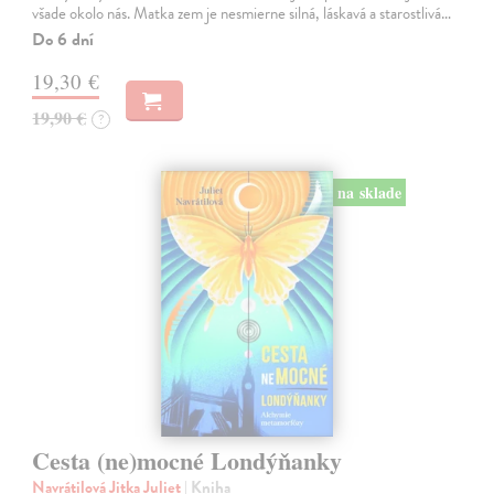
všade okolo nás. Matka zem je nesmierne silná, láskavá a starostlivá…
Do 6 dní
19,30 €
19,90 €
?
na sklade
Cesta (ne)mocné Londýňanky
Navrátilová Jitka Juliet
| Kniha