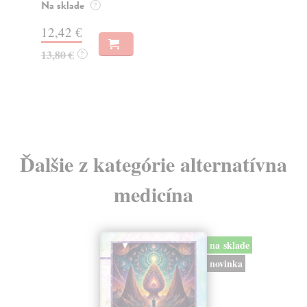
...
Na sklade
?
Za
12,42 €
24
13,80 €
?
25
Ďalšie z kategórie alternatívna
medicína
na sklade
novinka