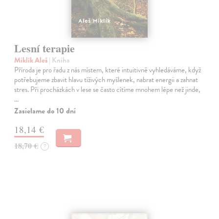
Lesní terapie
Miklík Aleš
| Kniha
Příroda je pro řadu z nás místem, které intuitivně vyhledáváme, když
potřebujeme zbavit hlavu tíživých myšlenek, nabrat energii a zahnat
stres. Při procházkách v lese se často cítíme mnohem lépe než jinde,
…
Zasielame do 10 dní
18,14 €
18,70 €
?