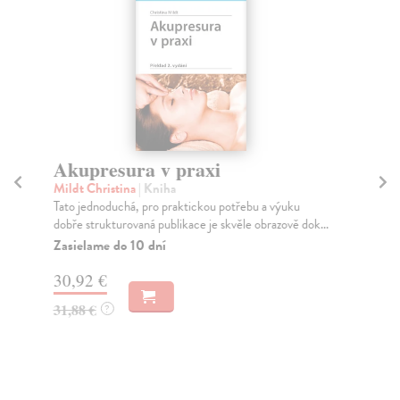
Akupresura v praxi
N
Mildt Christina
| Kniha
Da
Tato jednoduchá, pro praktickou potřebu a výuku
Nal
dobře strukturovaná publikace je skvěle obrazově dok...
psy
Zasielame do 10 dní
Za
30,92 €
19
31,88 €
19
?