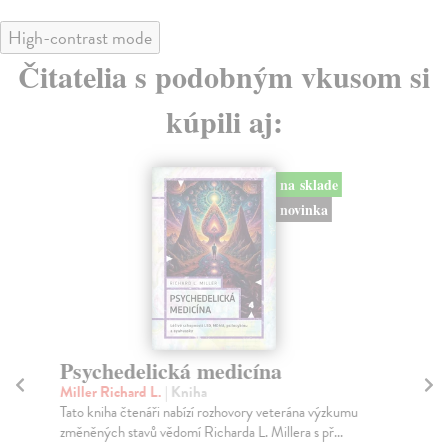
High-contrast mode
Čitatelia s podobným vkusom si
kúpili aj:
na sklade
novinka
Psychedelická medicína
L
Miller Richard L.
| Kniha
St
Tato kniha čtenáři nabízí rozhovory veterána výzkumu
Cer
změněných stavů vědomí Richarda L. Millera s př...
net