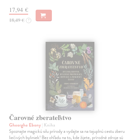
17,94 €
18,49 €
?
Čarovné zberateľstvo
Gheorghe Ebony
| Kniha
Spoznajte magickú silu prírody a vydajte sa na tajuplnú cestu zberu
liečivých byliniek! Bez ohľadu na to, kde žijete, prírodné zdroje sú