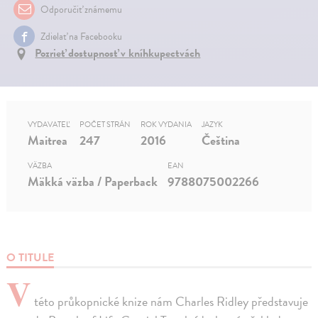
Odporučiť známemu
Zdielať na Facebooku
Pozrieť dostupnosť v kníhkupectvách
VYDAVATEĽ
POČET STRÁN
ROK VYDANIA
JAZYK
Maitrea
247
2016
Čeština
VÄZBA
EAN
Mäkká väzba / Paperback
9788075002266
O TITULE
V
této průkopnické knize nám Charles Ridley představuje