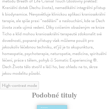
metodu Breath of Life Cranial Touch (doslovný překlad:
Kraniální dotek Dechu života), nemedikální integrální přístup
k biodynamice. Nevysvětluje klinickou aplikaci kraniosakrální
terapie, ale spíše praxi “nedělání” a naslouchání, kde se Dech
života zcela ujímá vedení. Díky cvičením obsaženým ve knize
Ticho a klid mohou kraniosakrální terapeuté zdokonalit své
dovednosti, popsané přístupy však můžeme použít pro
jakoukoliv léčebnou techniku, ať již je to akupunktura,
homeopatie, psychoterapie, naturopatie, medicína, spirituální
léčení, práce s tělem, pohyb či Somatic Experiencing ®.
Dech Života tělo stvořil a léčí ho, bez ohledu na to, skrze
jakou modalitu působí.
High-contrast mode
Podobné tituly