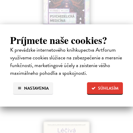
Príjmete naše cookies?
Psychedelická medicína
K prevádzke internetového kníhkupectva Artforum
Miller Richard L.
| Kniha
Tato kniha čtenáři nabízí rozhovory veterána výzkumu změněných
využívame cookies slúžiace na zabezpečenie a meranie
stavů vědomí Richarda L. Millera s předními americkými vědci, kteří
funkčnosti, marketingové účely a zaistenie vášho
zkoumají vlivy psychedelických látek (LSD, MDMA, psilocybinu a
maximálneho pohodlia a spokojnosti.
ayahuascy)…
Na sklade
?
NASTAVENIA
SÚHLASÍM
12,42 €
13,80 €
?