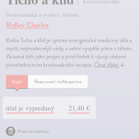
Kraniosakrální
biodynamika a evoluce vědomí
Ridley Charles
Kniha Ticho a klid je syntezí energetické medicíny těla a
mysli, nejmodernější vědy a velmi vyspělé práce s tělem.
Zkoumá tělo jako projev a prostředek k vývoji vědomí
prostřednictvím kraniosakrální terapie.
Čítať ďalej
↓
Kúpiť
Rezervovať v kníhkupectve
titul je vypredaný
21,40 €
Pridať do wishlistu