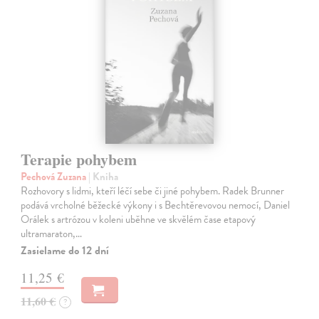
Terapie pohybem
Pechová Zuzana
| Kniha
Rozhovory s lidmi, kteří léčí sebe či jiné pohybem. Radek Brunner
podává vrcholné běžecké výkony i s Bechtěrevovou nemocí, Daniel
Orálek s artrózou v koleni uběhne ve skvělém čase etapový
ultramaraton,…
Zasielame do 12 dní
11,25 €
11,60 €
?