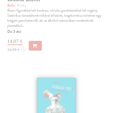
Balla
| Kniha
Bizarr figurákkal teli kisváros, vitriolos gondolatokkal teli regény.
Szatirikus társadalomkritikával áthatott, tragikomikus történet egy
kiégett pszichiáterről, aki az alkohol mámorában mindenkinél
józanabbul…
Do 3 dní
14,07 €
14,50 €
?