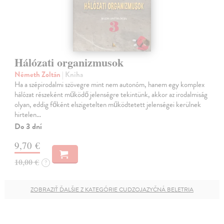
Hálózati organizmusok
Németh Zoltán
| Kniha
Ha a szépirodalmi szövegre mint nem autonóm, hanem egy komplex
hálózat részeként működő jelenségre tekintünk, akkor az irodalmiság
olyan, eddig főként elszigetelten működtetett jelenségei kerülnek
hirtelen…
Do 3 dní
9,70 €
10,00 €
?
ZOBRAZIŤ ĎALŠIE Z KATEGÓRIE CUDZOJAZYČNÁ BELETRIA