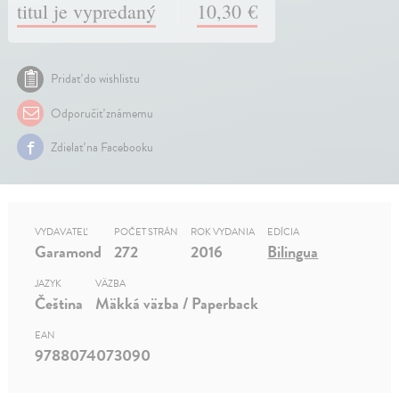
titul je vypredaný
10,30 €
Pridať do wishlistu
Odporučiť známemu
Zdielať na Facebooku
VYDAVATEĽ
POČET STRÁN
ROK VYDANIA
EDÍCIA
Garamond
272
2016
Bilingua
JAZYK
VÄZBA
Čeština
Mäkká väzba / Paperback
EAN
9788074073090