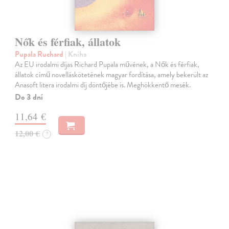
Nők és férfiak, állatok
Pupala Ruchard
| Kniha
Az EU irodalmi díjas Richard Pupala művének, a Nők és férfiak,
állatok című novelláskötetének magyar fordítása, amely bekerült az
Anasoft litera irodalmi díj döntőjébe is. Meghökkentő mesék.
Do 3 dní
11,64 €
12,00 €
?