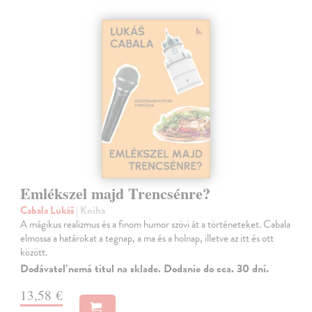
Emlékszel majd Trencsénre?
Cabala Lukáš
| Kniha
A mágikus realizmus és a finom humor szövi át a történeteket. Cabala
elmossa a határokat a tegnap, a ma és a holnap, illetve az itt és ott
között.
Dodávateľ nemá titul na sklade. Dodanie do cca. 30 dní.
13,58 €