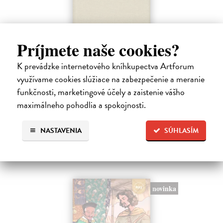
Príjmete naše cookies?
K prevádzke internetového kníhkupectva Artforum
Catalogue of Endings
využívame cookies slúžiace na zabezpečenie a meranie
Jenča Martin, Poliačiková Katarína
| Kniha
funkčnosti, marketingové účely a zaistenie vášho
Endings come in every flavour. They can be quiet or explosive,
graceful or messy, liberating or devastating.
maximálneho pohodlia a spokojnosti.
Na sklade
NASTAVENIA
SÚHLASÍM
35,00 €
novinka