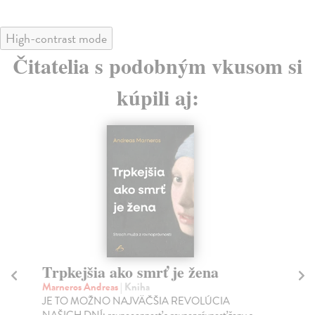
High-contrast mode
Čitatelia s podobným vkusom si
kúpili aj:
Trpkejšia ako smrť je žena
P
Marneros Andreas
| Kniha
Bor
JE TO MOŽNO NAJVÄČŠIA REVOLÚCIA
Tát