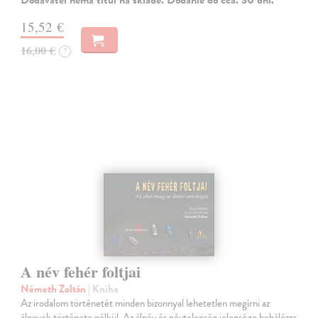
Dodávateľ nemá titul na sklade. Dodanie do cca. 30 dní.
15,52 €
16,00 €
?
A név fehér foltjai
Németh Zoltán
| Kniha
Az irodalom történetét minden bizonnyal lehetetlen megírni az
álnevek története nélkül. Az álnév és névtelenség jelensége behálózza