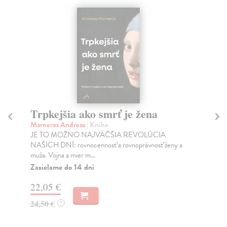
Trpkejšia ako smrť je žena
P
Marneros Andreas
| Kniha
Bor
JE TO MOŽNO NAJVÄČŠIA REVOLÚCIA
Tát
NAŠICH DNÍ: rovnocennosť a rovnoprávnosť ženy a
Bor
muža. Vojna a mier m...
Na
Zasielame do 14 dní
18
22,05 €
19
24,50 €
?