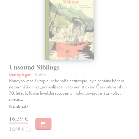
Unsound Siblings
Bondy Egon
| Kniha
Bondyho veselá utopie, nebo spíše antiutopie, byla napsána během
nejtemnějších let „normalizace“ v komunistickém Československu v
70. letech. Kniha Invalidní sourozenci, kdysi považovaná za kultovní
román…
Na sklade
16,39 €
16,90 €
?