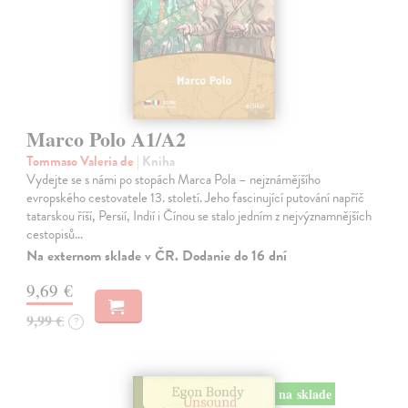
Marco Polo A1/A2
Tommaso Valeria de
| Kniha
Vydejte se s námi po stopách Marca Pola – nejznámějšího
evropského cestovatele 13. století. Jeho fascinující putování napříč
tatarskou říší, Persií, Indií i Čínou se stalo jedním z nejvýznamnějších
cestopisů…
Na externom sklade v ČR. Dodanie do 16 dní
9,69 €
9,99 €
?
na sklade