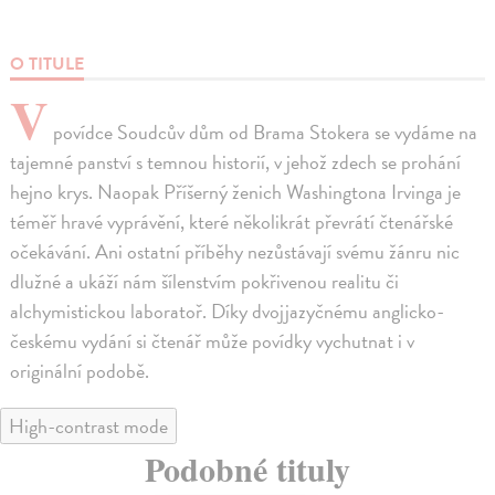
O TITULE
V
povídce Soudcův dům od Brama Stokera se vydáme na
tajemné panství s temnou historií, v jehož zdech se prohání
hejno krys. Naopak Příšerný ženich Washingtona Irvinga je
téměř hravé vyprávění, které několikrát převrátí čtenářské
očekávání. Ani ostatní příběhy nezůstávají svému žánru nic
dlužné a ukáží nám šílenstvím pokřivenou realitu či
alchymistickou laboratoř. Díky dvojjazyčnému anglicko-
českému vydání si čtenář může povídky vychutnat i v
originální podobě.
High-contrast mode
Podobné tituly