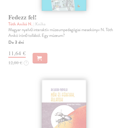
Fedezz fel!
Tóth Anikó N.
| Kniha
Magyar nyelvű interaktív múzeumpedagógiai mesekönyv N. Tóth
Anikó írónő tollából. Egy múzeum?
Do 3 dní
11,64 €
12,00 €
?