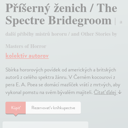
Příšerný ženich / The
Spectre Bridegroom
a
další příběhy mistrů hororu / and Other Stories by
Masters of Horror
kolektív autorov
Sbírka hororových povídek od amerických a britských
autorů z celého spektra žánru. V Černém kocourovi z
pera E. A. Poea se domácí mazlíček vrátí z mrtvých, aby
vykonal pomstu na svém bývalém majiteli.
Čítať ďalej
↓
Kúpiť
Rezervovať v kníhkupectve