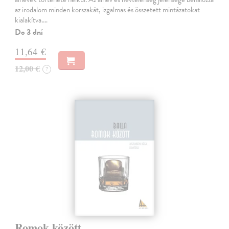
az irodalom minden korszakát, izgalmas és összetett mintázatokat
kialakítva.…
Do 3 dní
11,64 €
12,00 €
?
Romok között