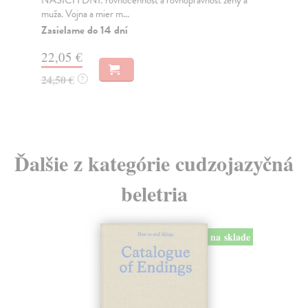
NAŠICH DNÍ: rovnocennosť a rovnoprávnosť ženy a
Bor
muža. Vojna a mier m...
Na
Zasielame do 14 dní
18
22,05 €
19
24,50 €
?
Ďalšie z kategórie cudzojazyčná
beletria
na sklade