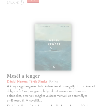
14,00 €
?
Mesél a tenger
Dániel Hanusz, Török Bianka
| Kniha
A könyv egy tengerész több évtizeden át összegyűjtött történeteit
dolgozza fel: vad, megrázó, helyenként szürreálisan humoros
epizódokat, amelyek mögött valósesemények és a személyes
emlékezet áll. A novellák…