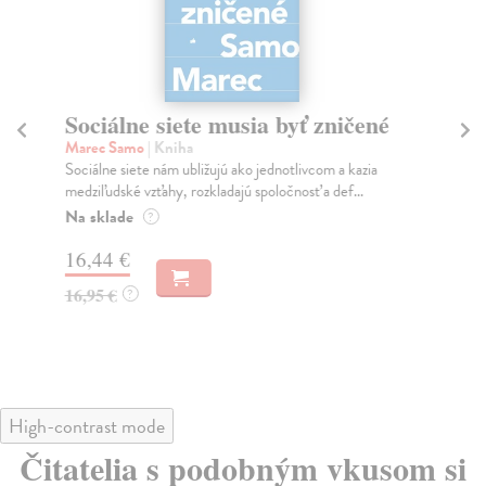
Sociálne siete musia byť zničené
S
K
Marec Samo
| Kniha
Sociálne siete nám ubližujú ako jednotlivcom a kazia
Mik
medziľudské vzťahy, rozkladajú spoločnosť a def...
Mon
o k
Na sklade
?
Na
16,44 €
23
16,95 €
?
24
High-contrast mode
Čitatelia s podobným vkusom si