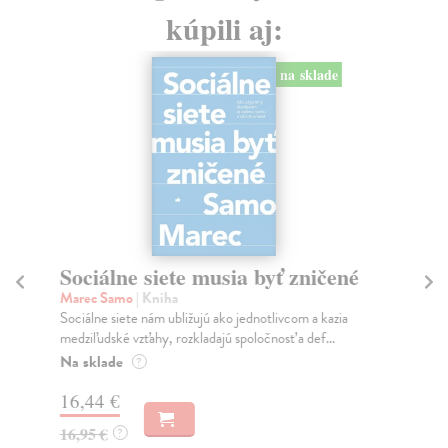
kúpili aj:
na sklade
Sociálne siete musia byť zničené
S
K
Marec Samo
| Kniha
Sociálne siete nám ubližujú ako jednotlivcom a kazia
Mik
medziľudské vzťahy, rozkladajú spoločnosť a def...
Mon
o k
Na sklade
?
Na
16,44 €
23
16,95 €
?