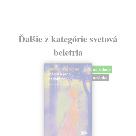
24
Ďalšie z kategórie svetová
beletria
na sklade
novinka