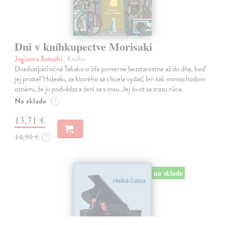
Dni v kníhkupectve Morisaki
Jagisawa Satoshi
| Kniha
Dvadsaťpäťročná Takako si žila pomerne bezstarostne až do dňa, keď
jej priateľ Hideaki, za ktorého sa chcela vydať, len tak mimochodom
oznámi, že ju podvádza a žení sa s inou. Jej život sa zrazu rúca.
Na sklade
?
13,71 €
14,90 €
?
na sklade