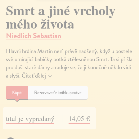
Smrt a jiné vrcholy
mého života
Niedlich Sebastian
Hlavní hrdina Martin není právě nadšený, když u postele
své umírající babičky potká ztělesněnou Smrt. Ta si přišla
pro duši staré dámy a raduje se, že ji konečně někdo vidí
a slyší.
Čítať ďalej
↓
Kúpiť
Rezervovať v kníhkupectve
titul je vypredaný
14,05 €