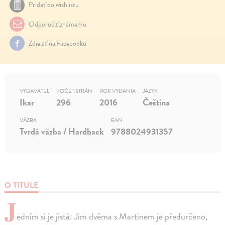
Pridať do wishlistu
Odporučiť známemu
Zdielať na Facebooku
VYDAVATEĽ
POČET STRÁN
ROK VYDANIA
JAZYK
Ikar
296
2016
Čeština
VÄZBA
EAN
Tvrdá väzba / Hardback
9788024931357
O TITULE
J
edním si je jistá: Jim dvěma s Martinem je předurčeno,