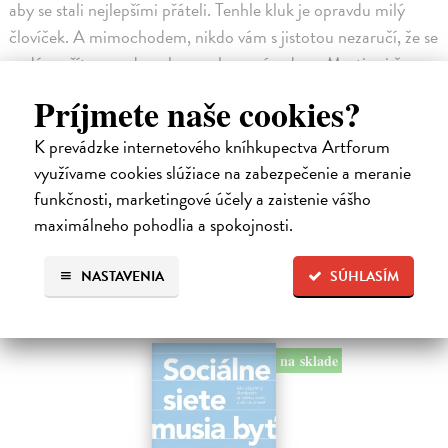
aby se stali nejlepšími přáteli. Tenhle kluk je opravdu milý
človíček. A mimochodem, nikdo vám s jistotou nezaručí, že se
nedá umřít na nudu nebo na zlomené srdce… Martin si časem
zvykne, že se Smrt vynoří vždycky ve chvíli, kdy se mu to
Príjmete naše cookies?
nejméně hodí. Když však potká ženu, o níž tuší, že je to ta
pravá, musí si položit rozhodující otázku: Má vůbec smysl žít,
K prevádzke internetového kníhkupectva Artforum
milovat a toužit po štěstí, když stejně všechno skončí smrtí?
využívame cookies slúžiace na zabezpečenie a meranie
Hořká i laskavá komedie oplývající nadsázkou a černým
funkčnosti, marketingové účely a zaistenie vášho
maximálneho pohodlia a spokojnosti.
humorem.
High-contrast mode
NASTAVENIA
SÚHLASÍM
Podobné tituly
na sklade