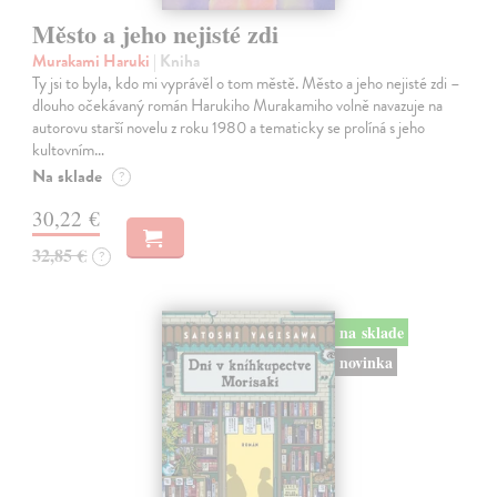
Město a jeho nejisté zdi
Murakami Haruki
| Kniha
Ty jsi to byla, kdo mi vyprávěl o tom městě. Město a jeho nejisté zdi –
dlouho očekávaný román Harukiho Murakamiho volně navazuje na
autorovu starší novelu z roku 1980 a tematicky se prolíná s jeho
kultovním…
Na sklade
?
30,22 €
32,85 €
?
na sklade
novinka