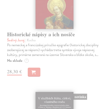
Historické nápisy a ich nosiče
Šedivý Juraj
| Kniha
Po nemeckej a francúzskej príručke epigrafie (historickej disciplíny
zaoberajúcej sa nápismi) vychádza tretia syntéza vývoja nápisovej
kultúry, primárne zameraná na územie Slovenska a blízke okolie, s…
Na sklade
?
28,30 €
novinka