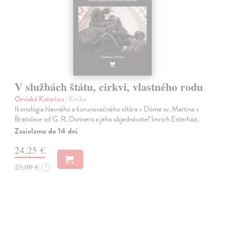
V službách štátu, cirkvi, vlastného rodu
Orviská Katarína
| Kniha
Ikonológia hlavného a korunovačného oltára v Dóme sv. Martina v
Bratislave od G. R. Donnera a jeho objednávateľ Imrich Esterházi.
Zasielame do 14 dní
24,25 €
25,00 €
?