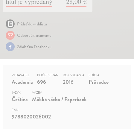
titul je vypredaný
28,00 €
Pridať do wishlistu
Odporučiť známemu
Zdielať na Facebooku
VYDAVATEĽ
POČET STRÁN
ROK VYDANIA
EDÍCIA
Academia
696
2016
Průvodce
JAZYK
VÄZBA
Čeština
Mäkká väzba / Paperback
EAN
9788020026002