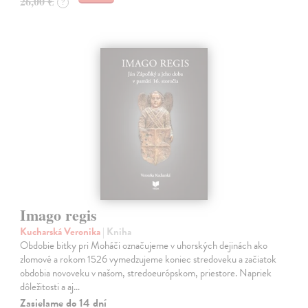
26,00 €
?
Imago regis
Kucharská Veronika
| Kniha
Obdobie bitky pri Moháči označujeme v uhorských dejinách ako
zlomové a rokom 1526 vymedzujeme koniec stredoveku a začiatok
obdobia novoveku v našom, stredoeurópskom, priestore. Napriek
dôležitosti a aj…
Zasielame do 14 dní