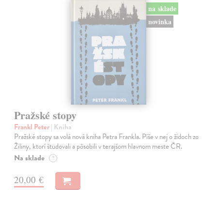
na sklade
novinka
Pražské stopy
Frankl Peter
| Kniha
Pražské stopy sa volá nová kniha Petra Frankla. Píše v nej o židoch zo
Žiliny, ktorí študovali a pôsobili v terajšom hlavnom meste ČR.
Na sklade
?
20,00 €