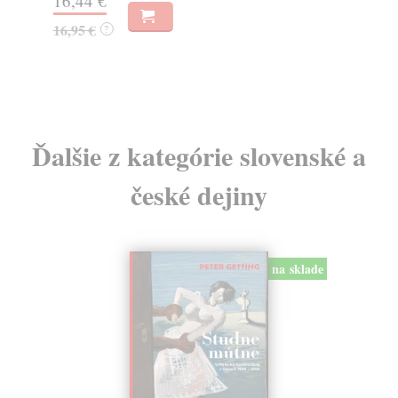
16,44 €
23
16,95 €
?
24
Ďalšie z kategórie slovenské a
české dejiny
na sklade