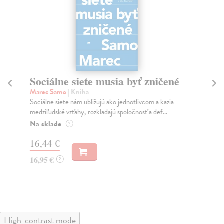
Sociálne siete musia byť zničené
S
K
Marec Samo
| Kniha
Sociálne siete nám ubližujú ako jednotlivcom a kazia
Mik
medziľudské vzťahy, rozkladajú spoločnosť a def...
Mon
o k
Na sklade
?
Na
16,44 €
23
16,95 €
?
24
High-contrast mode