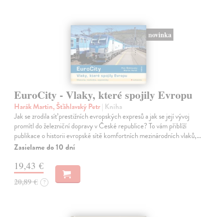
novinka
EuroCity - Vlaky, které spojily Evropu
Harák Martin, Šťáhlavský Petr
| Kniha
Jak se zrodila síť prestižních evropských expresů a jak se její vývoj
promítl do železniční dopravy v České republice? To vám přiblíží
publikace o historii evropské sítě komfortních mezinárodních vlaků,…
Zasielame do 10 dní
19,43 €
20,89 €
?