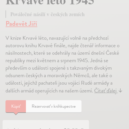
Poválečné násilí v českých zemích
Padevět Jiří
V knize Krvavé léto, navazující volně na předchozí
autorovu knihu Krvavé finále, najde čtenář informace o
násilnostech, které se odehrály na území dnešní České
republiky mezi květnem a srpnem 1945. Jedná se
především o události spojené s takzvaným divokým
odsunem českých a moravských Němců, ale také o
události, jejichž pachateli jsou vojáci Rudé armády a
dalších armád operujících na našem území.
Čítať ďalej
↓
Kúpiť
Rezervovať v kníhkupectve