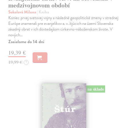
medzivojnovom období
Sokolová Milena
| Kniha
Koniec prvej svetovej vojny a následné geopolitické zmeny v strednej
Európe znamenali pre evanjelikov a. v. žijúcich na území Slovenska
zásadný obrat v ich dovtedajšom cirkevno-náboženskom živote. V
nových…
Zasielame do 14 dní
19,39 €
19,99 €
?
na sklade