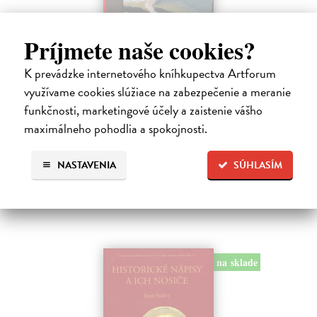
Príjmete naše cookies?
Studne mútne
K prevádzke internetového kníhkupectva Artforum
Getting Peter
| Kniha
Sú ikonickými postavami našej kultúry. Postavili im sochy a
využívame cookies slúžiace na zabezpečenie a meranie
pomenovali po nich ulice, majú svoje nespochybniteľné miesto v
funkčnosti, marketingové účely a zaistenie vášho
lexikónoch literatúry aj učebniciach, slovenské moderné umenie sa
maximálneho pohodlia a spokojnosti.
bez nich nedá…
Na sklade
?
NASTAVENIA
SÚHLASÍM
23,66 €
24,90 €
?
na sklade