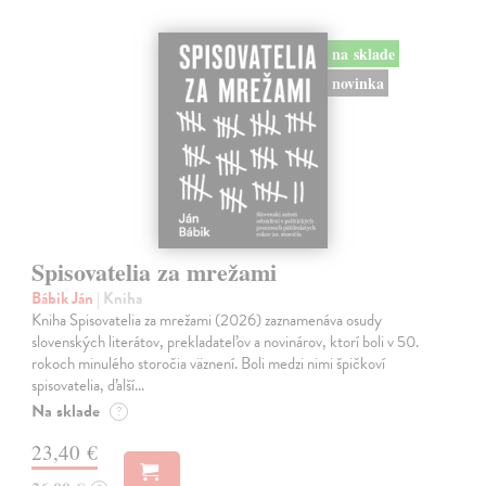
na sklade
novinka
Spisovatelia za mrežami
Bábik Ján
| Kniha
Kniha Spisovatelia za mrežami (2026) zaznamenáva osudy
slovenských literátov, prekladateľov a novinárov, ktorí boli v 50.
rokoch minulého storočia väznení. Boli medzi nimi špičkoví
spisovatelia, ďalší…
Na sklade
?
23,40 €