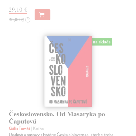
29,10 €
30,00 €
?
na sklade
Československo. Od Masaryka po
Čaputovú
Gális Tomáš
| Kniha
Udalosti a postavy z histórie Česka a Slovenska, ktoré si treba