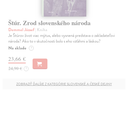
Štúr. Zrod slovenského národa
Demmel József
| Kniha
Je Štúrov život viac mýtus, alebo vysnená predstava o zakladateľovi
národa? Ako to v skutočnosti bolo s eho vzťahmi a láskou?
Na sklade
?
23,66 €
24,90 €
?
ZOBRAZIŤ ĎALŠIE Z KATEGÓRIE SLOVENSKÉ A ČESKÉ DEJINY