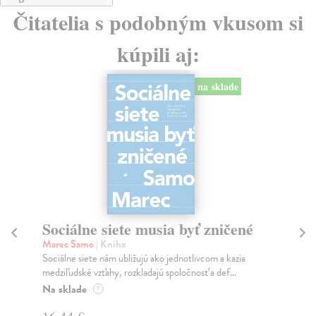
Čitatelia s podobným vkusom si
kúpili aj:
na sklade
Sociálne siete musia byť zničené
S
K
Marec Samo
| Kniha
Sociálne siete nám ubližujú ako jednotlivcom a kazia
Mik
medziľudské vzťahy, rozkladajú spoločnosť a def...
Mon
o k
Na sklade
?
Na