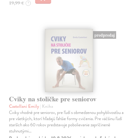
19,99 €
?
predpredaj
Cviky na stoličke pre seniorov
Castellani Emily
| Kniha
Cviky vhodné pre seniorov, pre ľudí s obmedzenou pohyblivosťou a
pre všetkých, ktorí hľadajú ľahšie formy cvičenia. Pre väčšinu ľudí
starších ako 60 rokov predstavuje pobolievanie zapríčinené
stuhnutými…