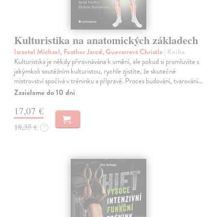
Kulturistika na anatomických základech
Israetel Michael, Feather Jared, Guevarrová Christle
| Kniha
Kulturistika je někdy přirovnávána k umění, ale pokud si promluvíte s
jakýmkoli soutěžním kulturistou, rychle zjistíte, že skutečné
mistrovství spočívá v tréninku a přípravě. Proces budování, tvarování…
Zasielame do 10 dní
17,07 €
18,35 €
?