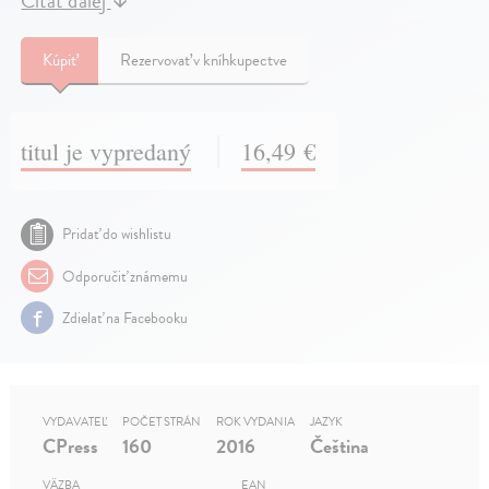
Čítať ďalej
↓
Kúpiť
Rezervovať v kníhkupectve
titul je vypredaný
16,49 €
Pridať do wishlistu
Odporučiť známemu
Zdielať na Facebooku
VYDAVATEĽ
POČET STRÁN
ROK VYDANIA
JAZYK
CPress
160
2016
Čeština
VÄZBA
EAN