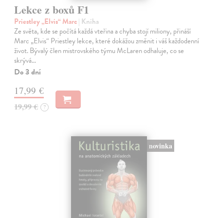
Lekce z boxů F1
Priestley „Elvis“ Marc
| Kniha
Ze světa, kde se počítá každá vteřina a chyba stojí miliony, přináší
Marc „Elvis“ Priestley lekce, které dokážou změnit i váš každodenní
život. Bývalý člen mistrovského týmu McLaren odhaluje, co se
skrývá…
Do 3 dní
17,99 €
19,99 €
?
novinka