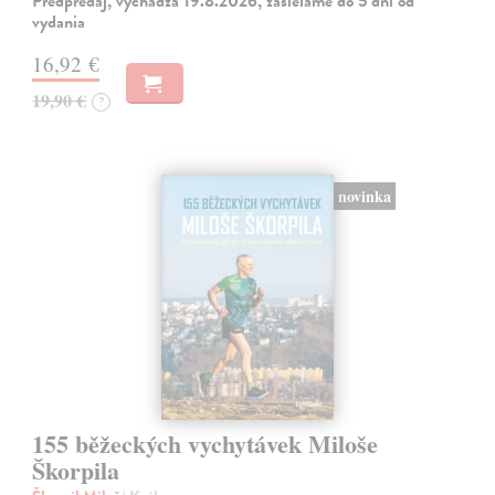
Predpredaj, vychádza 19.8.2026, zasielame do 5 dní od
vydania
16,92 €
19,90 €
?
novinka
155 běžeckých vychytávek Miloše
Škorpila