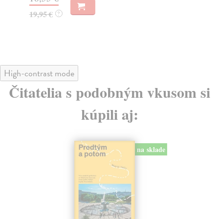
19,95 €
32
?
High-contrast mode
Čitatelia s podobným vkusom si
kúpili aj:
na sklade