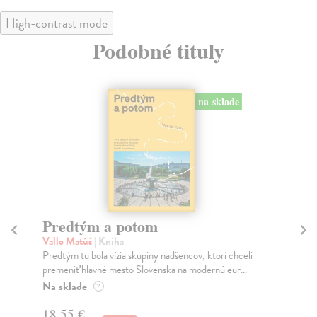
High-contrast mode
Podobné tituly
na sklade
Predtým a potom
Mě
Vallo Matúš
| Kniha
Mu
Predtým tu bola vízia skupiny nadšencov, ktorí chceli
Ty 
premeniť hlavné mesto Slovenska na modernú eur...
jeh
Na sklade
Na
?
18,55 €
31