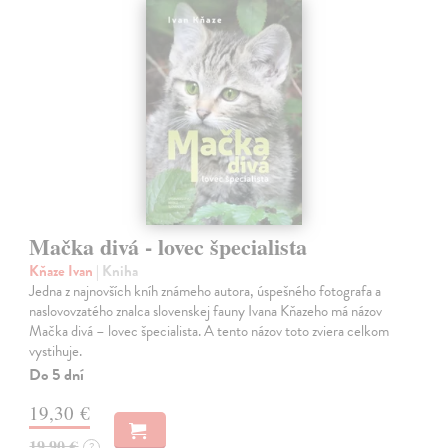
Mačka divá - lovec špecialista
Kňaze Ivan
| Kniha
Jedna z najnovších kníh známeho autora, úspešného fotografa a
naslovovzatého znalca slovenskej fauny Ivana Kňazeho má názov
Mačka divá – lovec špecialista. A tento názov toto zviera celkom
vystihuje.
Do 5 dní
19,30 €
19,90 €
?