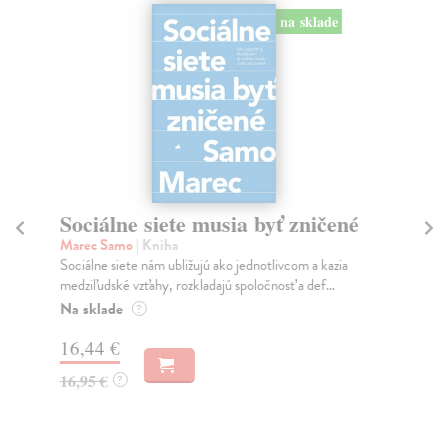
na sklade
Sociálne siete musia byť zničené
S
K
Marec Samo
| Kniha
Sociálne siete nám ubližujú ako jednotlivcom a kazia
Mik
medziľudské vzťahy, rozkladajú spoločnosť a def...
Mon
o k
Na sklade
?
Na
16,44 €
23
16,95 €
?
24