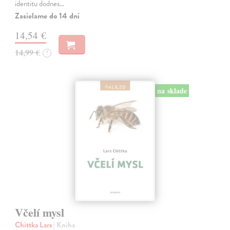
identitu dodnes…
Zasielame do 14 dní
14,54 €
14,99 €
?
na sklade
Včelí mysl
Chittka Lars
| Kniha