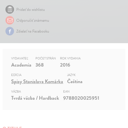
Pridať do wishlistu
Odporučiť známemu
Zdielať na Facebooku
VYDAVATEĽ
POČET STRÁN
ROK VYDANIA
Academia
368
2016
EDÍCIA
JAZYK
Spisy Stanislava Komárka
Čeština
VÄZBA
EAN
Tvrdá väzba / Hardback
9788020025951