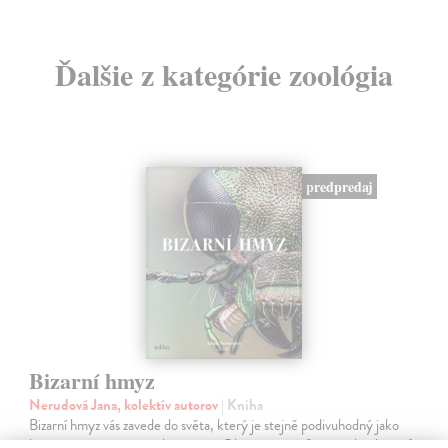
Ďalšie z kategórie zoológia
predpredaj
Bizarní hmyz
Nerudová Jana, kolektív autorov
| Kniha
Bizarní hmyz vás zavede do světa, který je stejně podivuhodný jako
krásný – a často i znepokojivě cizí. Objevte tvory fantastických tvarů,