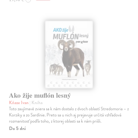
Ako žije muflón lesný
Kňaze Ivan
| Kniha
Toto zaujímavé zviera sa k nám dostalo z dvoch oblastí Stredomoria – z
Korziky a zo Sardínie. Preto sa u nich aj prejavuje určitá vzhľadová
rozmanitosť podľa toho, z ktorej oblasti sa k nám prišli.
Do 5 dní