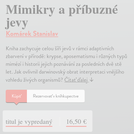
Mimikry a příbuzné
jevy
Komárek Stanislav
Kniha zachycuje celou šíři jevů v rámci adaptivních
zbarvení v přírodě: krypse, aposematismu i různých typů
mimézí i historii jejich poznávání za posledních dvě stě
let. Jak ovlivnil darwinovský obrat interpretaci vnějšího
vzhledu živých organismů?
Čítať ďalej
↓
Kúpiť
Rezervovať v kníhkupectve
titul je vypredaný
16,50 €