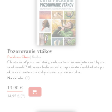
Pozorovanie vtákov
Packham Chris
| Kniha
Chcete začať pozorovať vtáky, alebo sa tomu už venujete a radi by ste
sa zdokonalili? Ak sa na chvíľu zastavíte, započúvate a rozhliadnete po
okolí - všimnete si, že vtáky sú s nami po väčšinu dňa.
Na sklade
?
13,90 €
14,95 €
?