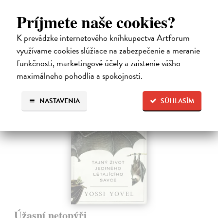
oslnivých barev i dokonalých klamů, kteří přežívají díky strategiím…
Príjmete naše cookies?
Predpredaj, vychádza 18.8.2026, zasielame do 12 dní od
vydania
K prevádzke internetového kníhkupectva Artforum
19,79 €
využívame cookies slúžiace na zabezpečenie a meranie
funkčnosti, marketingové účely a zaistenie vášho
21,99 €
?
maximálneho pohodlia a spokojnosti.
na sklade
NASTAVENIA
SÚHLASÍM
Úžasní netopýři