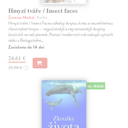
Hmyzí tváře / Insect faces
Žurovec Michal
| Kniha
Hmyzí tváře / Insect Faces odhalují skrytou krásu a neuvěřitelnou
různorodost hmyzu – nejpočetnější a nejrozmanitější skupiny
živočichů na naší planetě. Pomocí moderních mikroskopů vytvořili
vědci z Biologického…
Zasielame do 14 dní
24,61 €
25,90 €
?
na sklade