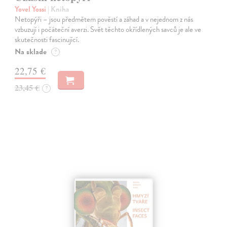
Yovel Yossi
| Kniha
Netopýři – jsou předmětem pověstí a záhad a v nejednom z nás
vzbuzují i počáteční averzi. Svět těchto okřídlených savců je ale ve
skutečnosti fascinující.
Na sklade
?
22,75 €
23,45 €
?