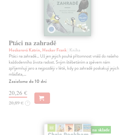
Ptáci na zahradě
Heckerová Katrin, Hecker Frank
| Kniha
Ptáci na zahradě… Už jen jejich pouhá přítomnost vnáší do našeho
každodenního života radost. Svým štěbetáním a zpěvem nám
zpříjemňují jaro a nejpozději v létě, kdy po zahradě poskakují jejich
mláďata,…
Zasielame do 10 dní
20,26 €
20,89 €
?
na sklade