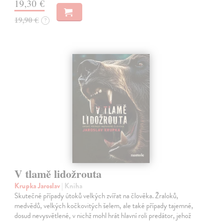
19,30 €
19,90 €
?
V tlamě lidožrouta
Krupka Jaroslav
| Kniha
Skutečné případy útoků velkých zvířat na člověka. Žraloků,
medvědů, velkých kočkovitých šelem, ale také případy tajemné,
dosud nevysvětlené, v nichž mohl hrát hlavní roli predátor, jehož