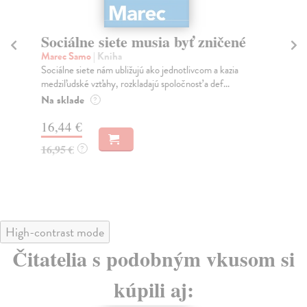
Sociálne siete musia byť zničené
S
K
Marec Samo
| Kniha
Sociálne siete nám ubližujú ako jednotlivcom a kazia
Mik
medziľudské vzťahy, rozkladajú spoločnosť a def...
Mon
o k
Na sklade
?
Na
16,44 €
23
16,95 €
?
24
High-contrast mode
Čitatelia s podobným vkusom si
kúpili aj: