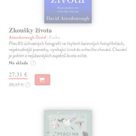
Zkoušky života
Attenborough David
| Kniha
Přes 80 úchvatných fotografií ve čtyřech barevných fotopřílohách,
nejaktuálnější poznatky, vynikající úvod do zvířecího chování. Chování
je jedním z nejúžasnějších aspektů života zvířat.
Na sklade
?
27,31 €
28,15 €
?